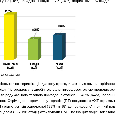
о у 10 (19%) випадків, ІІ стадії — у 8 (16%) хворих, ІІІА–ІІІС стадій 
 за стадіями
 гістологічна верифікація діагнозу проводилася шляхом вишкрібання
іал. Гістеректомія з двобічною сальпінгоофоректомією проводилася 
 та радикальною тазовою лімфаденектомією — 45% (n=23), первинн
нок. Окрім цього, променеву терапію (ПТ) поєднано з АХТ отримали
Т) різнилася від одночасної (33% (n=8)) до послідовної, при якій па
цесом (IIIA–IVB стадії) отримували ПАТ. Частка цих пацієнток стан