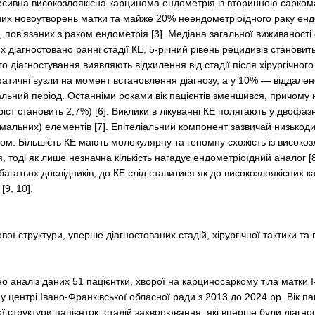
ресивна високозлоякісна карцинома ендометрія із вторинною сарком
них новоутворень матки та майже 20% неендометріоїдного раку ендомет
ов’язаних з раком ендометрія [3]. Медіана загальної виживаності с
ких діагностовано ранні стадії КЕ, 5-річний рівень рецидивів станов
о діагностування виявляють відхилення від стадії після хірургічног
атичні вузли на момент встановлення діагнозу, а у 10% — віддалене
льний період. Останніми роками вік пацієнтів зменшився, причому н
ріст становить 2,7%) [6]. Виклики в лікуванні КЕ полягають у двофаз
мальних) елементів [7]. Епітеліальний компонент зазвичай низько
пом. Більшість КЕ мають молекулярну та геномну схожість із висок
тоді як лише незначна кількість нагадує ендометріоїдний аналог [
у багатьох дослідників, до КЕ слід ставитися як до високозлоякісни
[9, 10].
вої структури, уперше діагностованих стадій, хірургічної тактики та 
о аналіз даних 51 пацієнтки, хворої на карциносаркому тіла матки 
у центрі Івано-Франківської обласної ради з 2013 до 2024 рр. Вік п
 структури пацієнток, стадій захворювання, які вперше були діагносто