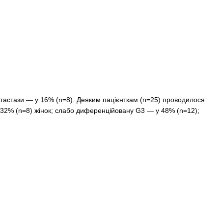
етастази — у 16% (n=8). Деяким пацієнткам (n=25) проводилося
 32% (n=8) жінок; слабо диференційовану G3 — у 48% (n=12);