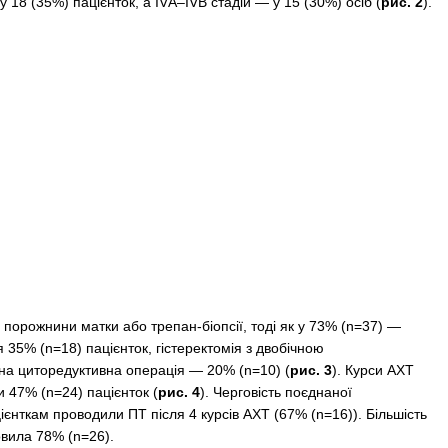
— у 18 (35%) пацієнток, а IVА–IVB стадій — у 15 (30%) осіб (
рис. 2
).
 порожнини матки або трепан-біопсії, тоді як у 73% (n=37) —
35% (n=18) пацієнток, гістеректомія з двобічною
а циторедуктивна операція — 20% (n=10) (
рис. 3
). Курси АХТ
 47% (n=24) пацієнток (
рис. 4
). Черговість поєднаної
цієнткам проводили ПТ після 4 курсів АХТ (67% (n=16)). Більшість
овила 78% (n=26).