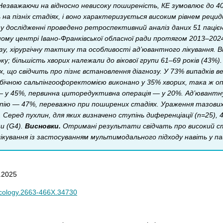
Незважаючи на відносно невисоку поширеність, КЕ зумовлює до 4
а пізніх стадіях, і воно характеризується високим рівнем рецид
му дослідженні проведено ретроспективний аналіз даних 51 пацієн
ному центрі Івано-Франківської обласної ради протягом 2013–202
у, хірургічну тактику та особливості ад’ювантного лікування. Вік 
ку; більшість хворих належали до вікової групи 61–69 років (43%)
х, що свідчить про пізнє встановлення діагнозу. У 73% випадків ве
бічною сальпінгоофоректомією виконано у 35% хворих, така ж о
у 45%, первинна циторедуктивна операція — у 20%. Ад’ювантну
пію — 47%, переважно при поширених стадіях. Ураження тазових л
Серед пухлин, для яких визначено ступінь диференціації (n=25),
и (G4).
Висновки.
Отримані результати свідчать про високий сту
лікування із застосуванням мультимодального підходу навіть у п
.2025
ncology.2663-466X.34730