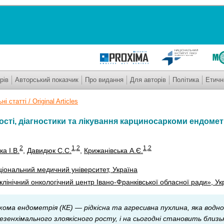
рів
Авторський показчик
Про видання
Для авторів
Політика
Етичн
і статті / Original Articles
сті, діагностики та лікування карциносаркоми ендомет
2
1
,2
1
,2
а І.В.
,
Давидюк С.С.
,
Крижанівська А.Є.
ціональний медичний університет, Україна
лінічний онкологічний центр Івано-Франківської обласної ради», Ук
ома ендометрія (КЕ) — рідкісна та агресивна пухлина, яка водно
зенхімального злоякісного росту, і на сьогодні становить близьк