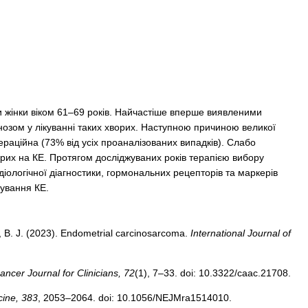
и жінки віком 61–69 років. Найчастіше вперше виявленими
іагнозом у лікуванні таких хворих. Наступною причиною великої
пераційна (73% від усіх проаналізованих випадків). Слабо
рих на КЕ. Протягом досліджуваних років терапією вибору
ологічної діагностики, гормональних рецепторів та маркерів
ування КЕ.
k, B. J. (2023). Endometrial carcinosarcoma.
International Journal of
ancer Journal for Clinicians, 72
(1), 7–33. doi: 10.3322/caac.21708.
cine, 383
, 2053–2064. doi: 10.1056/NEJMra1514010.