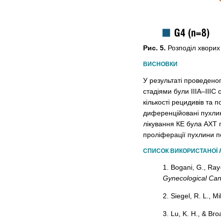
Рис. 5.
Розподіл хворих
ВИСНОВКИ
У результаті проведено
стадіями були ІІІА–ІІІС
кількості рецидивів та 
диференційовані пухлин
лікування КЕ була АХТ 
проліферації пухлини п
СПИСОК ВИКОРИСТАНОЇ 
1. Bogani, G., Ray
Gynecological Can
2. Siegel, R. L., M
3. Lu, K. H., & Br