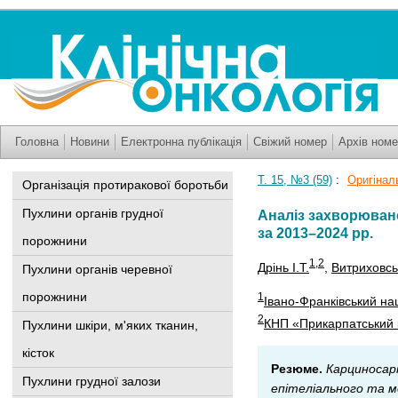
Головна
Новини
Електронна публікація
Свіжий номер
Архів номе
Т. 15, №3 (59)
:
Оригінальн
Організація протиракової боротьби
Пухлини органів грудної
Аналіз захворювано
за 2013–2024 рр.
порожнини
1
,2
Дрінь І.Т.
,
Витриховськ
Пухлини органів черевної
порожнини
1
Івано-Франківський на
2
КНП «Прикарпатський к
Пухлини шкіри, м'яких тканин,
кісток
Резюме.
Карциносарк
Пухлини грудної залози
епітеліального та ме