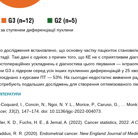
 за ступенем диференціації пухлини
го дослідження встановлено, що основну частку пацієнток становил
 стадії. Такі дані є однією з причин того, що КЕ не є сприятливим д
пост­операційних ускладнень є діагностика цього лікування — інтрао
и G3 є лідером серед усіх інших пухлинних диференціацій у 25 хво
поєднано з курсами ПТ — 53%. На сьогодні недостатнє вивчення раді
отребують подальших досліджень для створення оптимізованого лік
ЛІТЕРАТУРИ
-Coquard, I., Concin, N., Ngoi, N. Y. L., Morice, P., Caruso, G., … Mon
cer, 33
(2), 147–174. doi: 10.1136/ijgc-2022-004073.
iller, K. D., Fuchs, H. E., & Jemal, A. (2022). Cancer statistics, 2022.
A C
oaddus, R. R. (2020). Endometrial cancer.
New England Journal of Medi