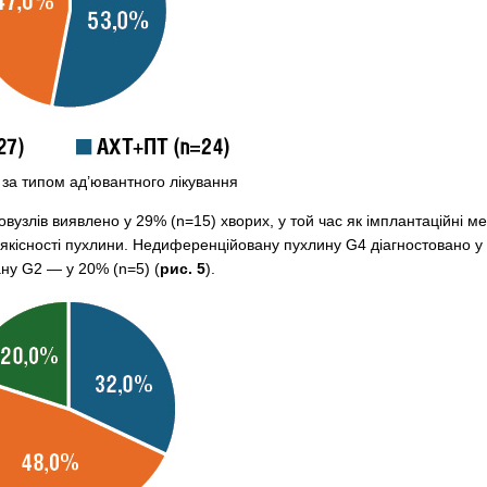
 за типом ад’ювантного лікування
вузлів виявлено у 29% (n=15) хворих, у той час як імплантаційні м
якісності пухлини. Недиференційовану пухлину G4 діагностовано у
ну G2 — у 20% (n=5) (
рис. 5
).