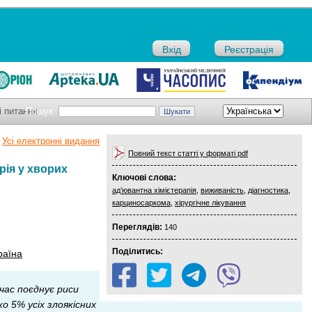
Вхід
Реєстрація
і питання
Пошук:
Усі електронні видання
Повний текст статті у форматі pdf
рія у хворих
Ключові слова:
ад’ювантна хімієтерапія
,
виживаність
,
діагностика
,
карциносаркома
,
хірургічне лікування
Переглядів:
140
Поділитись:
раїна
час поєднує риси
о 5% усіх злоякісних