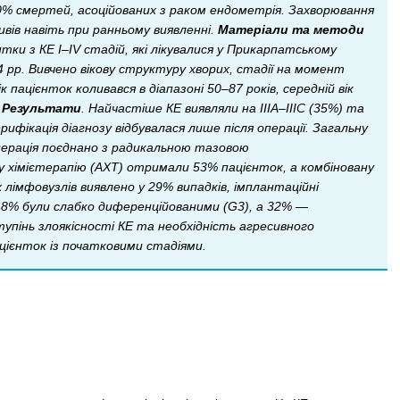
0% смертей, асоційованих з раком ендометрія. Захворювання
ивів навіть при ранньому виявленні.
Матеріали та методи
тки з КЕ І–IV стадій, які лікувалися у Прикарпатському
4 рр. Вивчено вікову структуру хворих, стадії на момент
пацієнток коливався в діапазоні 50–87 років, середній вік
.
Результати
. Найчастіше КЕ виявляли на ІІІА–ІІІС (35%) та
рифікація діагнозу відбувалася лише після операції. Загальну
перація поєднано з радикальною тазовою
 хімієтерапію (АХТ) отримали 53% пацієнток, а комбіновану
імфовузлів виявлено у 29% випадків, імплантаційні
 48% були слабко диференційованими (G3), а 32% —
пінь злоякісності КЕ та необхідність агресивного
ацієнток із початковими стадіями.