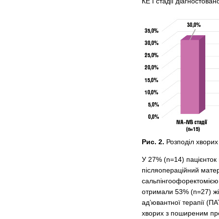
КЕ І стадії діагностован
Рис. 2.
Розподіл хворих
У 27% (n=14) пацієнток
післяопераційний матер
сальпінгоофоректомією
отримали 53% (n=27) жі
ад’ювантної терапії (ПА
хворих з поширеним про