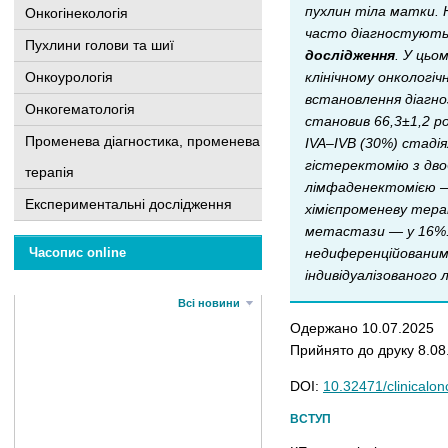
пухлин тіла матки. 
Онкогінекологія
часто діагностують н
Пухлини голови та шиї
дослідження
. У цьо
клінічному онкологіч
Онкоурологія
встановлення діагноз
Онкогематологія
становив 66,3±1,2 ро
Променева діагностика, променева
IVA–IVB (30%) стадія
гістеректомію з дво
терапія
лімфаденектомією — 
Експериментальні дослідження
хімієпроменеву тера
метастази — у 16%. 
недиференційованим
Часопис online
індивідуалізованого 
Всі новини
Одержано 10.07.2025
Прийнято до друку 8.08
DOI:
10.32471/clinicalo
ВСТУП