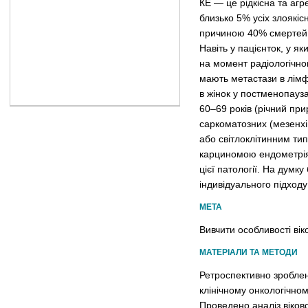
КЕ — це рідкісна та аг
близько 5% усіх злоякіс
причиною 40% смертей, п
Навіть у пацієнток, у я
на момент радіологічног
мають метастази в лімф
в жінок у постменопауза
60–69 років (річний при
саркоматозних (мезенхі
або світлоклітинним ти
карциномою ендометрія, 
цієї патології. На думк
індивідуального підходу 
МЕТА
Вивчити особливості віко
МАТЕРІАЛИ ТА МЕТОДИ
Ретроспективно зроблен
клінічному онкологічном
Проведено аналіз вікової