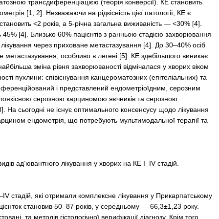
атозною трансдиференціацією (теорія конверсії). КЕ становить
рія [1, 2]. Незважаючи на рідкісність цієї патології, КЕ є
тановить <2 років, а 5-річна загальна виживаність — <30% [4].
ить 45% [4]. Близько 60% пацієнтів з ранньою стадією захворювання
о лікування через приховане метастазування [4]. До 30–40% осіб
 метастазування, особливо в легені [5]. КЕ здебільшого виникає
айбільша зміна рівня захворюваності відмічалася у хворих віком
ності пухлини: співіснування канцероматозних (епітеліальних) та
диференційований і представлений ендометріоїдним, серозним
озлоякісною серозною карциномою яєчників та серозною
8]. На сьогодні не існує оптимального консенсусу щодо лікування
х карцином ендометрія, що потребують мультимодальної терапії та
видів ад’ювантного лікування у хворих на КЕ І–ІV стадій.
І–IV стадій, які отримали комплексне лікування у Прикарпатському
ацієнток становив 50–87 років, у середньому — 66,3±1,23 року.
вані, та методів гістологічної верифікації діагнозу. Крім того,