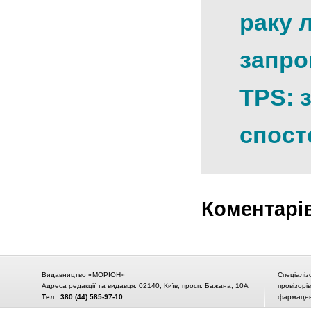
раку л
запро
TPS: 
спост
Коментарі
Видавництво «МОРІОН»
Спеціаліз
Адреса редакції та видавця: 02140, Київ, просп. Бажана, 10А
провізорі
Тел.: 380 (44) 585-97-10
фармацевт