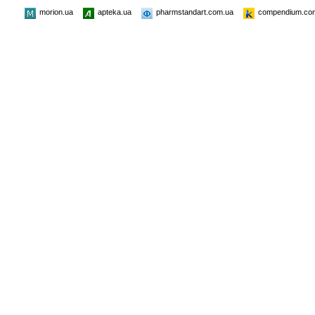
morion.ua
apteka.ua
pharmstandart.com.ua
compendium.co