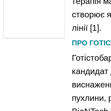
терапія м
створює я
лінії [1].
ПРО ГОТІ
Готістоб
кандидат 
виснаженн
пухлини, 