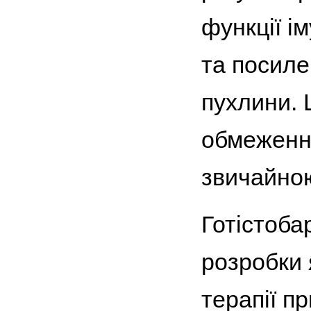
функції і
та посиле
пухлини. 
обмеження
звичайною
Готістобар
розробки 
терапії п