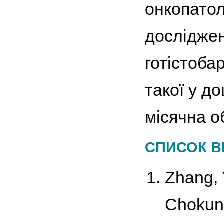
онкопатол
досліджен
готістоба
такої у д
місячна об
СПИСОК В
Zhang, Y
Chokuno