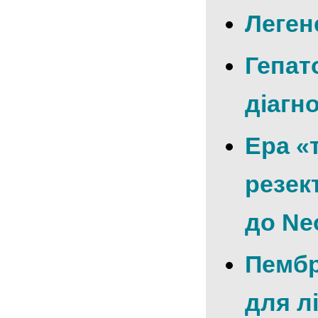
Леген
Гепат
діагн
Ера «т
резек
до N
Пембр
для л