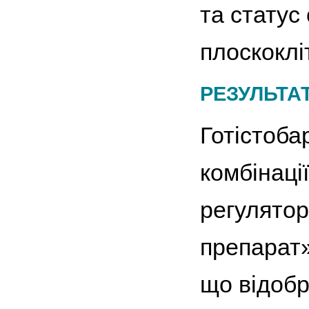
та статус
плоскоклі
РЕЗУЛЬТА
Готістобар
комбінаці
регулятор
препарат»
що відобр