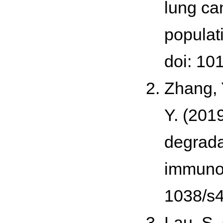
lung ca
populat
doi: 10
Zhang, Y
Y. (201
degrada
immuno
1038/s
Lau, S. 