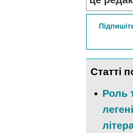
Підпишіть
Статті п
Роль т
леген
літер