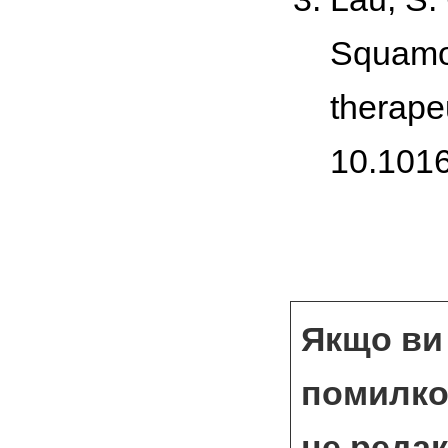
Squamou
therape
10.1016
Якщо ви 
помилкою
це реда