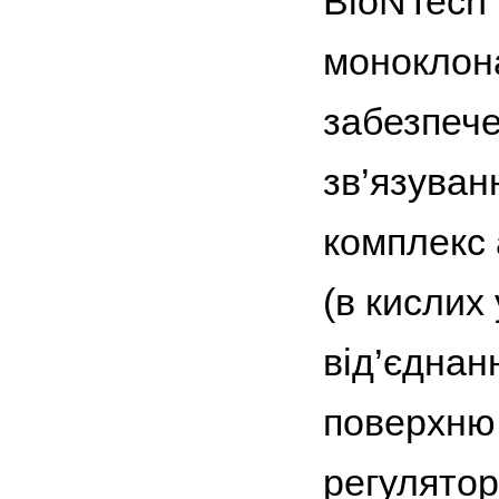
BioNTech 
моноклона
забезпече
зв’язуван
комплекс 
(в кислих
від’єднан
поверхню 
регулятор