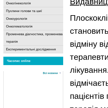
Видавниц
Онкогінекологія
Пухлини голови та шиї
Плоскоклі
Онкоурологія
Онкогематологія
становить
Променева діагностика, променева
відміну в
терапія
Експериментальні дослідження
терапевти
Часопис online
лікування.
Всі новини
відмічаєт
пацієнтів