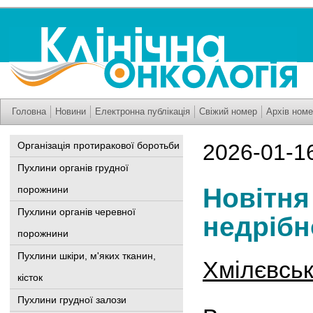
Головна
Новини
Електронна публікація
Свіжий номер
Архів номе
Організація протиракової боротьби
2026-01-1
Пухлини органів грудної
Новітня 
порожнини
Пухлини органів черевної
недрібн
порожнини
Пухлини шкіри, м'яких тканин,
Хмілєвськ
кісток
Пухлини грудної залози