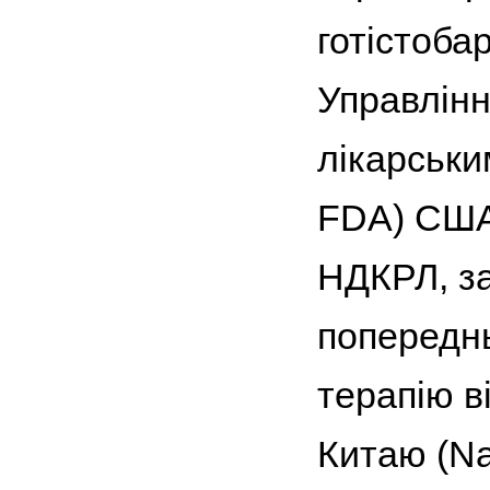
готістоба
Управлінн
лікарськи
FDA) США 
НДКРЛ, за
попереднь
терапію в
Китаю (Na