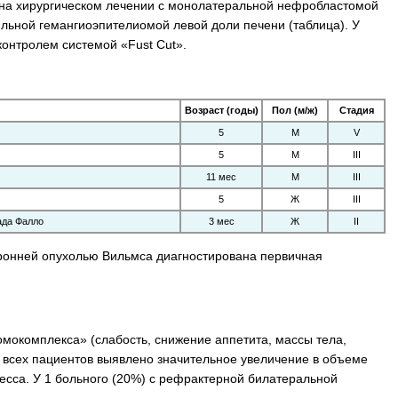
на хирургическом лечении с монолатеральной нефробластомой
ильной гемангиоэпителиомой левой доли печени (таблица). У
контролем системой «Fust Cut».
Возраст (годы)
Пол (м/ж)
Стадия
5
М
V
5
М
III
11 мес
М
III
5
Ж
III
ада Фалло
3 мес
Ж
II
оронней опухолью Вильмса диагностирована первичная
мокомплекса» (слабость, снижение аппетита, массы тела,
 всех пациентов выявлено значительное увеличение в объеме
есса. У 1 больного (20%) с рефрактерной билатеральной