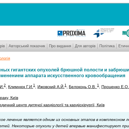
рів
Авторський показчик
Про видання
Для авторів
Політика
Етичн
ологія
ных гигантских опухолей брюшной полости и забрюш
именением аппарата искусственного кровообращения
2
1
1
1
И.
,
Климнюк Г.И.
,
Ижовский А.Й.
,
Белоконь О.В.
,
Проценко Е.О
раку, Київ
ичний центр дитячої кардіології та кардіохірургії, Київ
кое лечение является одним из основных этапов в комплексном 
детей. Некоторые опухоли у детей впервые манифестируют пр