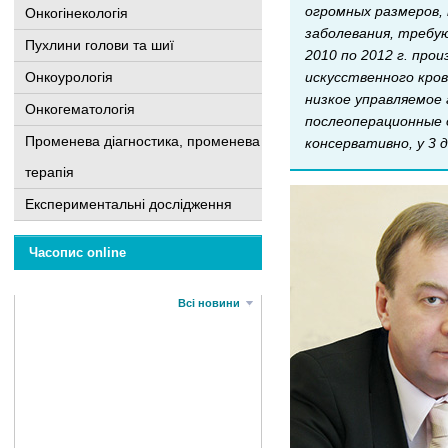
огромных размеров,
Онкогінекологія
заболевания, требую
Пухлини голови та шиї
2010 по 2012 г. пр
искусственного кро
Онкоурологія
низкое управляемое 
Онкогематологія
послеоперационные 
Променева діагностика, променева
консервативно, у 3 
терапія
Експериментальні дослідження
Часопис online
Всі новини