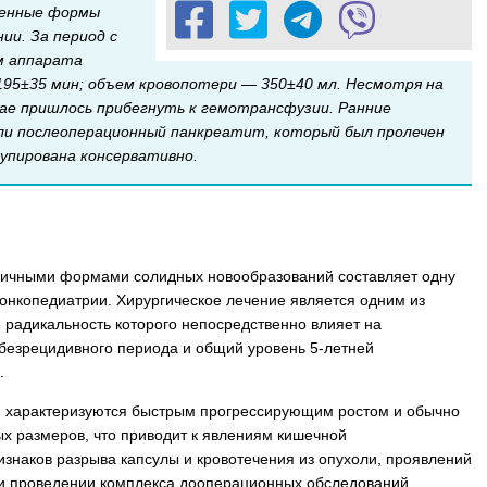
ненные формы
ии. За период с
ем аппарата
195±35 мин; объем кровопотери — 350±40 мл. Несмотря на
учае пришлось прибегнуть к гемотрансфузии. Ранние
али послеоперационный панкреатит, который был пролечен
купирована консервативно.
зличными формами солидных новообразований составляет одну
онкопедиатрии. Хирургическое лечение является одним из
 радикальность которого непосредственно влияет на
безрецидивного периода и общий уровень 5-летней
.
й характеризуются быстрым прогрессирующим ростом и обычно
х размеров, что приводит к явлениям кишечной
знаков разрыва капсулы и кровотечения из опухоли, проявлений
 при проведении комплекса дооперационных обследований