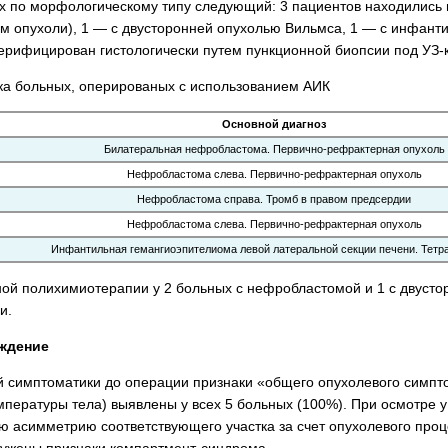
 по морфологическому типу следующий: 3 пациентов находились 
ом опухоли), 1 — с двусторонней опухолью Вильмса, 1 — с инфант
верифицирован гистологически путем пункционной биопсии под УЗ-
ка больных, оперированых с использованием АИК
Основной диагноз
Билатеральная нефробластома. Первично-рефрактерная опухоль
Нефробластома слева. Первично-рефрактерная опухоль
Нефробластома справа. Тромб в правом предсердии
Нефробластома слева. Первично-рефрактерная опухоль
Инфантильная гемангиоэпителиома левой латеральной секции печени. Тетр
ой полихимио­терапии у 2 больных с нефробластомой и 1 с двуст
и.
уждение
й симптоматики до операции признаки «общего опухолевого симпто
пературы тела) выявлены у всех 5 больных (100%). При осмотре у
ую асимметрию соответствующего участка за счет опухолевого проц
ужены признаки компартмент-синдрома.