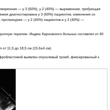
 умеренная — у 3 (60%), у 2 (40%) — выраженная, требующая
мия диагностирована у 3 (60%) па­циентов; изменения со
 протеинурия — у 2 (40%) пациентов и у 2 (40%) —
ропную терапию. Индекс Карновского больных составлял от 40
т 11,5 до 18,5 см (15,6±4 см).
ефробластомой выявлен опухолевый тромб, фиксированный к