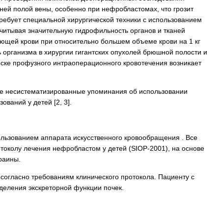
ей полой вены, особенно при нефробластомах, что грозит
ебует специальной хирургической техники с использованием
читывая значительную гидрофильность органов и тканей
ющей крови при относительно большем объеме крови на 1 кг
 организма в хирургии гигантских опухолей брюшной полости и
ске профузного интраоперационного кровотечения возникает
ые несистематизированные упоминания об использовании
ваний у детей [2, 3].
ользованием аппарата ис­кус­ственного кровообращения . Все
околу лечения нефробластом у детей (SIOP-2001), на основе
раины.
огласно требованиям клинического протокола. Пациенту с
еления экскреторной функции почек.