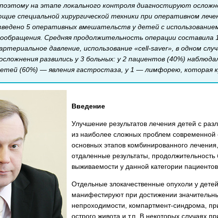
 поэтому на этапе локального контроля диагностируют ослож
щие специальной хирургической техники при оперативном лечен
оизведено 5 оперативных вмешательств у детей с использовани
вообращения. Средняя продолжительность операции составила 
артериальное давление, использование «cell-saver», в одном сл
осложнения развились у 3 больных: у 2 пациентов (40%) наблюд
детей (60%) — явления гастростаза, у 1 — лимфорею, которая 
Введение
Улучшение результатов лечения детей с ра
из наиболее сложных проблем современной 
основных этапов комбинированного лечения,
отдаленные результаты, продолжительность 
выживаемости у данной категории пациентов
Отдельные злокачественные опухоли у дете
манифестируют при достижении значительны
непроходимости, компартмент-синдрома, при
острого живота и т.п. В некоторых случаях