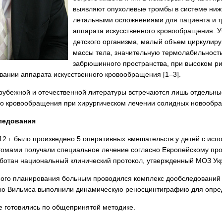
выявляют опухолевые тромбы в системе нижн
летальными осложнениями для пациента и тр
аппарата искусственного кровообращения. У
детского организма, малый объем циркулиру
массы тела, значительную термолабильность
забрюшинного пространства, при высоком ри
вании аппарата искусственного кровообращения [1–3].
рубежной и отечественной литературы встречаются лишь отдельн
о кровообращения при хирургическом лечении солидных новообразо
ледования
12 г. было произведено 5 оперативных вмешательств у детей с исп
омами получали специальное лечение согласно Европейскому прот
зработан национальный клинический протокол, утвержденный МОЗ Ук
ого планирования больным проводился комплекс дообследований с
ью Вильмса выполнили динамическую реносцинтиграфию для опред
е готовились по общепринятой методике.