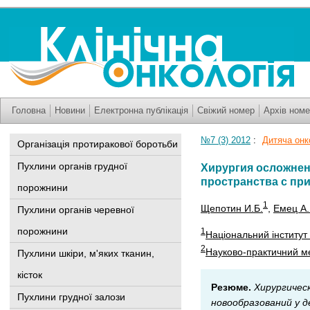
Головна
Новини
Електронна публікація
Свіжий номер
Архів номе
№7 (3) 2012
:
Дитяча онк
Організація протиракової боротьби
Пухлини органів грудної
Хирургия осложнен
пространства с пр
порожнини
1
Щепотин И.Б.
,
Емец А.
Пухлини органів черевної
порожнини
1
Національний інститут 
2
Науково-практичний мед
Пухлини шкіри, м'яких тканин,
кісток
Резюме.
Хирургичес
Пухлини грудної залози
новообразований у 