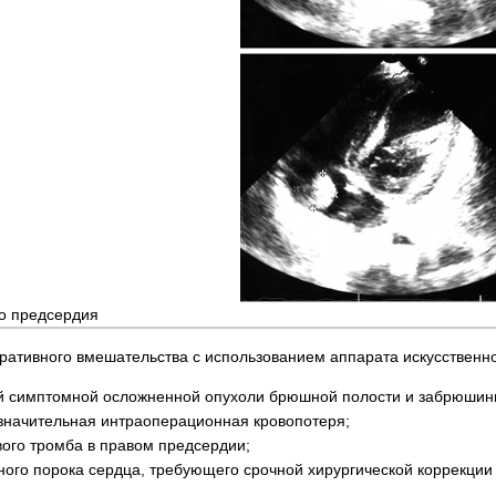
о предсердия
ративного вмешательства с использованием аппарата искусствен
 симптомной ос­лож­ненной опухоли брюшной полос­ти и забрюшинно
значительная интраоперационная кровопотеря;
ого тромба в правом предсердии;
ого порока сердца, требующего срочной хирургической коррекции в