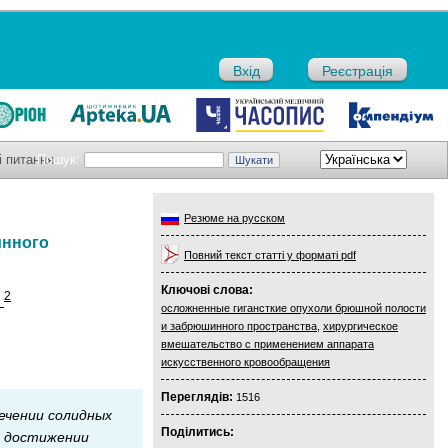
Вхід
Реєстрація
і питання
Пошук:
Резюме на русском
инного
Повний текст статті у форматі pdf
Ключові слова:
2
.
осложненные гигансткие опухоли брюшной полости
и забрюшинного пространства
,
хирургическое
вмешательство с применением аппарата
искусственного кровообращения
Переглядів:
1516
лечении солидных
Поділитись:
и достижении