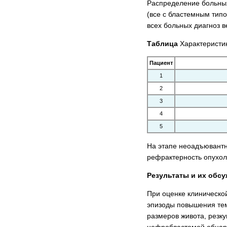
Распределение больных
(все с бластемным тип
всех больных диагноз 
Таблица
Характеристи
Пациент
1
2
3
4
5
На этапе неоадъювантн
рефрактерность опухол
Результаты и их обс
При оценке клиническо
эпизоды повышения тем
размеров живота, резк
нефробластомой обнар