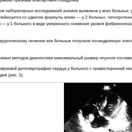
тов лабораторных исследований анемия выявлена ​​у всех больных:
лейкоцитоз со сдвигом формулы влево — у 2 больных; гипопротеине
 — у 1 больного в виде умеренного снижения уровня фибриногена;
хирургическому лечению все больные получали посиндромную этиот
евых методов диагностики максимальный размер опухоли составил о
звуковой допплерографии сердца у больного с правосторонней н
ия (рис. 1).