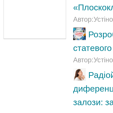
«Плоскокл
Автор:Устіно
Розро
статевого
Автор:Устіно
Радіо
диференц
залози: з