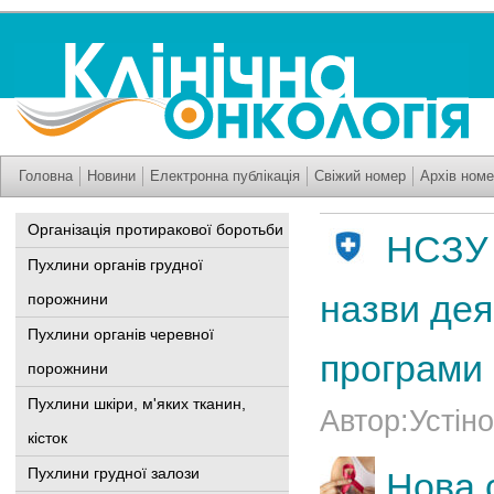
Головна
Новини
Електронна публікація
Свіжий номер
Архів номе
Організація протиракової боротьби
НСЗУ 
Пухлини органів грудної
назви дея
порожнини
Пухлини органів черевної
програми 
порожнини
Пухлини шкіри, м'яких тканин,
Автор:Устіно
кісток
Пухлини грудної залози
Нова 