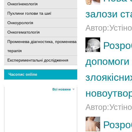
Онкогінекологія
залози ст
Пухлини голови та шиї
Онкоурологія
Автор:Устіно
Онкогематологія
Променева діагностика, променева
Розро
терапія
допомоги
Експериментальні дослідження
злоякісни
Часопис online
Всі новини
новоутво
Автор:Устіно
Розро