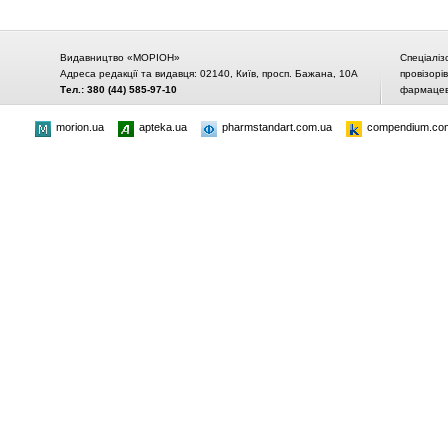
Видавництво «МОРІОН»
Спеціаліз
Адреса редакції та видавця: 02140, Київ, просп. Бажана, 10А
провізорі
Тел.: 380 (44) 585-97-10
фармацевт
morion.ua
apteka.ua
pharmstandart.com.ua
compendium.co