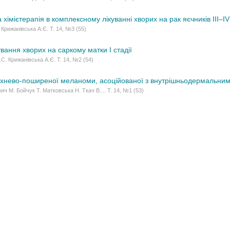
хімієтерапія в комплексному лікуванні хворих на рак яєчників ІІІ–ІV
 Крижанівська А.Є. Т. 14, №3 (55)
ування хворих на саркому матки І стадії
С. Крижанівська А.Є. Т. 14, №2 (54)
хнево-поширеної меланоми, асоційованої з внутрішньодермальни
ч М. Бойчук Т. Матковська Н. Ткач В.... Т. 14, №1 (53)