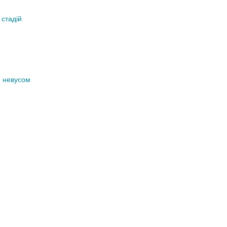
 стадій
м невусом