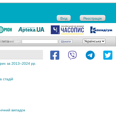
Вхід
Реєстрація
і питання
Пошук:
орих за 2013–2024 рр.
a стадій
інічний випадок