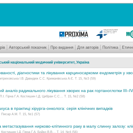
рів
Авторський показчик
Про видання
Для авторів
Політика
Етичн
ський національний медичний університет, Україна
ваності, діагностики та лікування карциносаркоми ендометрія у хв
Витриховська І.В. Давидюк С.С. Крижанівська А.Є. Т. 15, №3 (59)
й аналіз радикального лікування хворих на рак гортаноглотки ІІІ–IV
І. Гірна Г.А. Костишин І.Д. Цибран С.С.... Т. 15, №2 (58)
уса в практиці хірурга-онколога: серія клінічних випадків
. Писар А.М. Т. 15, №1 (57)
 метастазування нирково-клітинного раку в малу слинну залозу: кл
 Костишин І.Д. Гірна Г.А. Бойко В.В.... Т. 14, №4 (56)