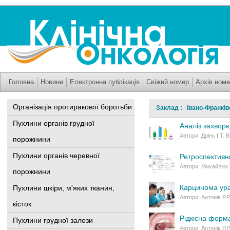
Головна
Новини
Електронна публікація
Свіжий номер
Архів номе
Організація протиракової боротьби
Заклад : Івано-Франків
Пухлини органів грудної
Аналіз захворю
Автори: Дрінь І.Т. 
порожнини
Пухлини органів черевної
Ретроспективни
Автори: Михайлюк П.
порожнини
Карцинома урах
Пухлини шкіри, м'яких тканин,
Автори: Антонів Р.Р
кісток
Рідкісна форма
Пухлини грудної залози
Автори: Антонів Р.Р.