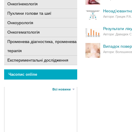
Онкогінекологія
Неоад’ювантна 
Пухлини голови та шиї
Автори: Грицик Р.А.
Онкоурологія
Результати лік
Онкогематологія
Автори: Давидюк С.
Променева діагностика, променева
Випадок повер
терапія
Автори: Волошинови
Експериментальні дослідження
Часопис online
Всі новини