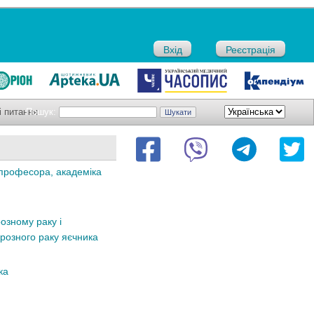
Вхід
Реєстрація
і питання
Пошук:
 професора, академіка
озному раку і
розного раку яєчника
ка