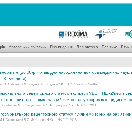
рів
Авторський показчик
Про видання
Для авторів
Політика
Етичн
сенс життя (до 90-річчя від дня народження доктора медичних наук,
Г.В. Бондаря)
 Ю.В. Чехун В.Ф. Бондар В.Г. Бондар О.В.... Т. 12, № 1-2 (45-46)
рмонального рецепторного статусу, експресії VEGF, HER2/neu в сер
 кістах яєчника. Гормональний гомеостаз у хворих із рецидивом се
 Воробйова Л.І. Свінціцький В.С. Неспрядько С.В.... №4(16) 2014
гормонального рецепторного статусу пухлин у хворих на рак яєчни
.І. Свінціцький В.С. Лук’янова Н.Ю.... №2(10) 2013