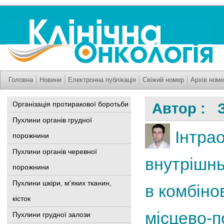
Головна
Новини
Електронна публікація
Свіжий номер
Архів номе
Організація протиракової боротьби
Автор : 
Пухлини органів грудної
Інтра
порожнини
Пухлини органів черевної
внутрішнь
порожнини
Пухлини шкіри, м'яких тканин,
в комбінов
кісток
місцево-
Пухлини грудної залози