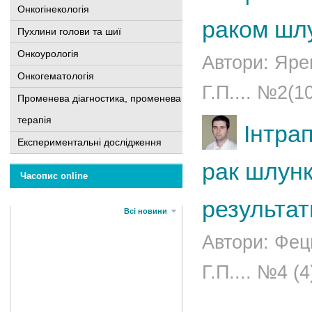
Онкогінекологія
раком шл
Пухлини голови та шиї
Онкоурологія
Автори: Ярем
Онкогематологія
Г.П.... №2(1
Променева діагностика, променева
терапія
Інтра
Експериментальні дослідження
рак шлунк
Часопис online
результат
Всі новини
Автори: Феци
Г.П.... №4 (4