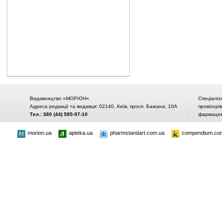
Видавництво «МОРІОН»
Спеціаліз
Адреса редакції та видавця: 02140, Київ, просп. Бажана, 10А
провізорі
Тел.: 380 (44) 585-97-10
фармацевт
morion.ua
apteka.ua
pharmstandart.com.ua
compendium.co