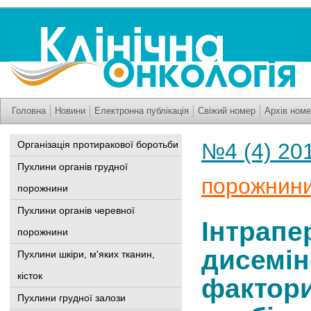
Головна
Новини
Електронна публікація
Свіжий номер
Архів номе
Організація протиракової боротьби
№4 (4) 20
Пухлини органів грудної
порожнин
порожнини
Пухлини органів черевної
Інтрапе
порожнини
дисемін
Пухлини шкіри, м'яких тканин,
кісток
фактори
Пухлини грудної залози