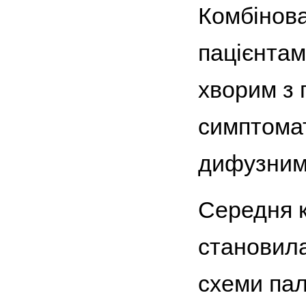
Комбінова
пацієнтам
хворим з 
симптомат
дифузним
Середня к
становила
схеми палі