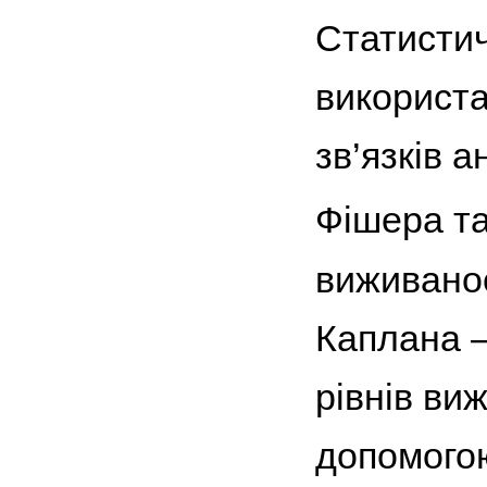
Статистич
використа
зв’язків 
Фішера та
виживанос
Каплана —
рівнів ви
допомогою