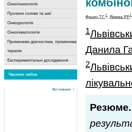
комбіно
Онкогінекологія
Пухлини голови та шиї
1
1
Фецич Т.Г.
,
Ярема Р.Р.
Онкоурологія
1
Львівськ
Онкогематологія
Променева діагностика, променева
Данила Г
терапія
Експериментальні дослідження
2
Львівськ
Часопис online
лікувальн
Всі новини
Резюме.
результ