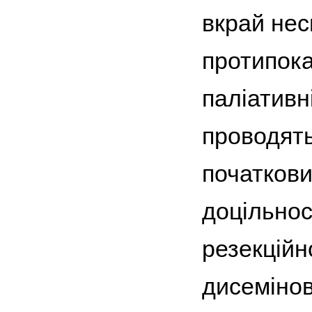
вкрай нес
протипока
паліативні
проводять
початкови
доцільнос
резекційн
дисемінов