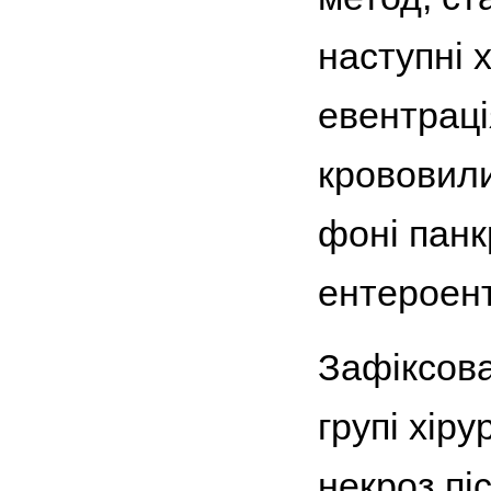
наступні 
евентраці
крововили
фоні панк
ентероен
Зафіксова
групі хір
некроз пі