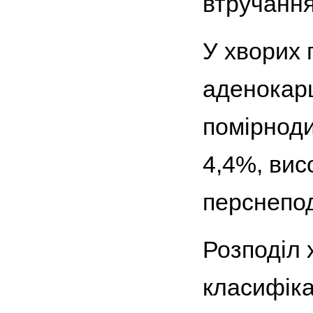
втручання
У хворих 
аденокарц
помірнод
4,4%, вис
перснепод
Розподіл 
класифіка