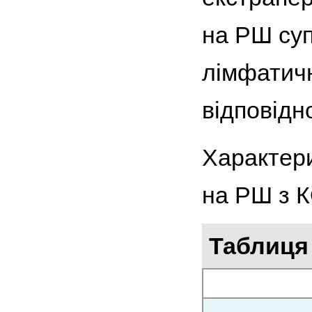
на РШ суп
лімфатичні
відповідн
Характери
на РШ з К
Таблиця 