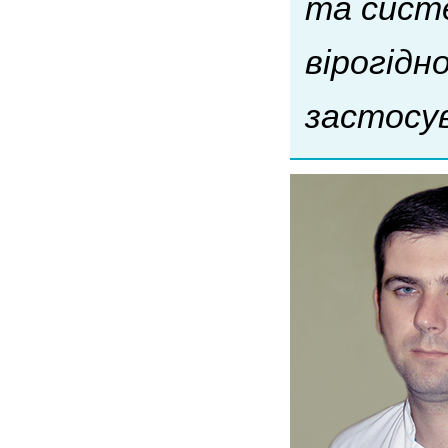
та систе
вірогідн
застосу