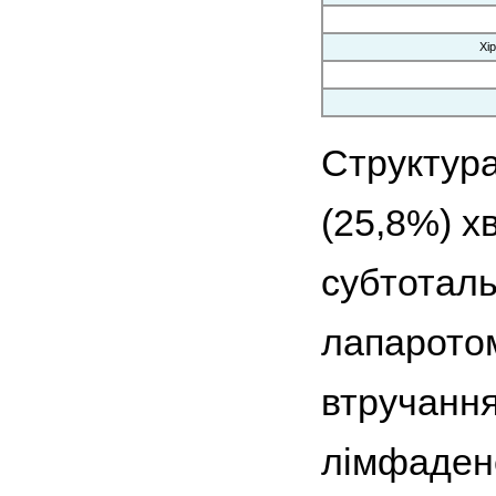
Хі
Структура
(25,8%) х
субтоталь
лапаротом
втручання
лімфадене