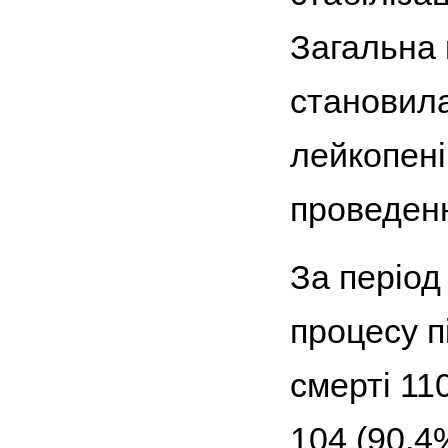
Загальна 
становила
лейкопені
проведенн
За період
процесу п
смерті 11
104 (90,4