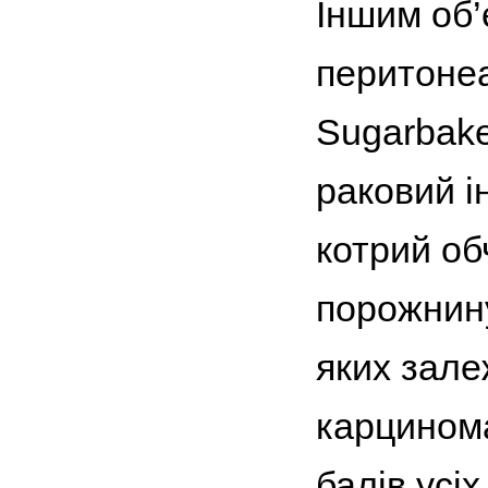
Іншим об’
перитонеа
Sugarbake
раковий ін
котрий об
порожнину
яких зале
карцинома
балів усі