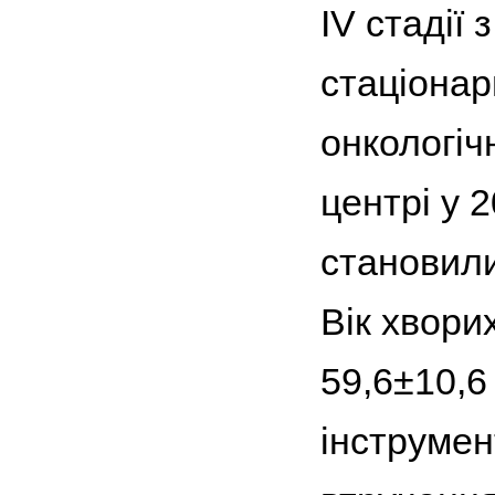
IV стадії
стаціонар
онкологіч
центрі у 
становили
Вік хворих
59,6±10,6
інструмен