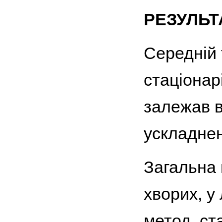
РЕЗУЛЬТ
Середній 
стаціонарі
залежав в
ускладнен
Загальна 
хворих, у
метод, ст