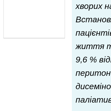
хворих н
Встанов
пацієнті
життя та
9,6 % ві
перитоне
дисеміно
паліатив