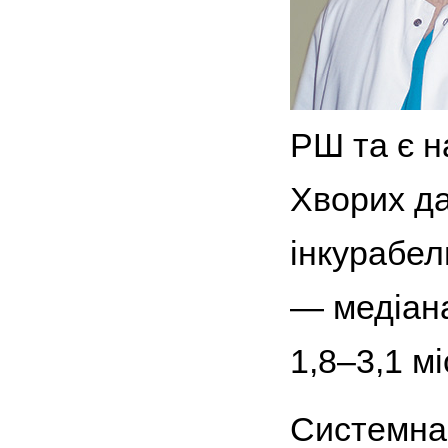
РШ та є н
Хворих да
інкурабел
— медіана
1,8–3,1 міс
Системна 