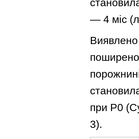
становила
— 4 міс (л
Виявлено 
поширенос
порожнині
становила
при Р0 (Cy
3).