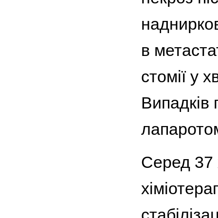
наднирков
в метаста
стомії у 
Випадків 
лапаротом
Серед 37 
хіміотерап
стабіліза