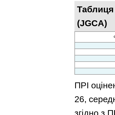
Таблиця
(JGCA)
ПРІ оціне
26, серед
згідно з П