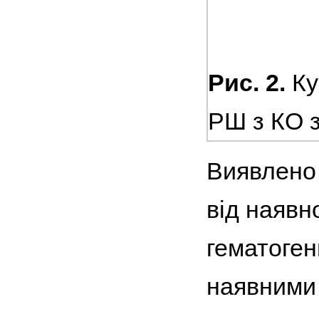
Рис. 2.
Ку
РШ з КО з
Виявлено 
від наявн
гематоген
наявними