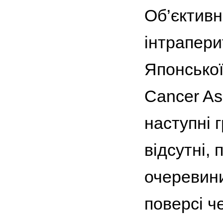
Об’єктивн
інтрапер
Японської
Cancer As
наступні 
відсутні, 
очеревини
поверсі ч