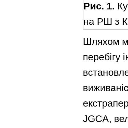
Рис. 1.
Ку
на РШ з 
Шляхом м
перебігу 
встановле
виживаніс
екстрапер
JGCA, вел