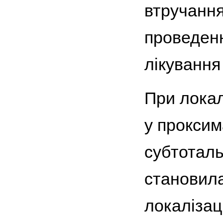
втручання
проведенн
лікування
При локал
у проксим
субтотал
становила 
локалізац