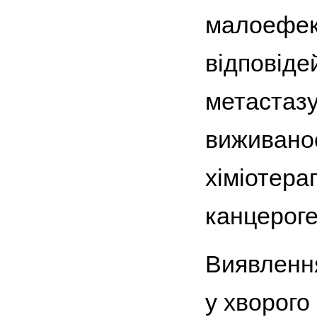
малоефек
відповіде
метастаз
виживанос
хіміотера
канцероге
Виявлення
у хворого