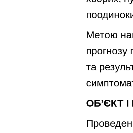
поодиноким
Метою на
прогнозу 
та результ
симптомат
ОБ’ЄКТ 
Проведено