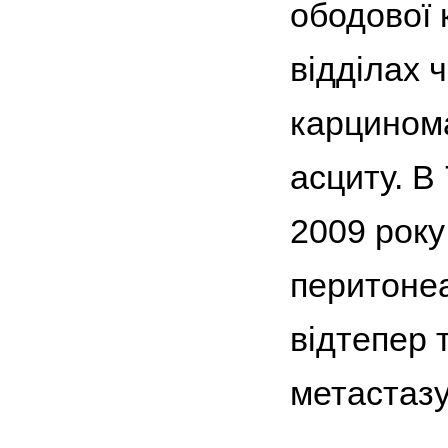
ободової 
відділах 
карцинома
асциту. В
2009 року
перитонеа
відтепер 
метастазу