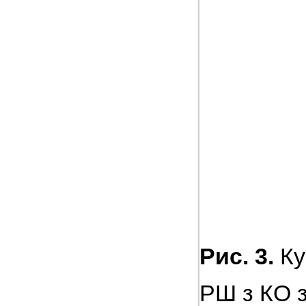
Рис. 3.
Ку
РШ з КО з