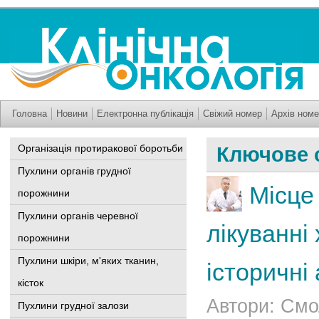
Головна
Новини
Електронна публікація
Свіжий номер
Архів номе
Організація протиракової боротьби
Ключове 
Пухлини органів грудної
Місце
порожнини
Пухлини органів черевної
лікуванні
порожнини
Пухлини шкіри, м'яких тканин,
історичні
кісток
Автори: Смол
Пухлини грудної залози