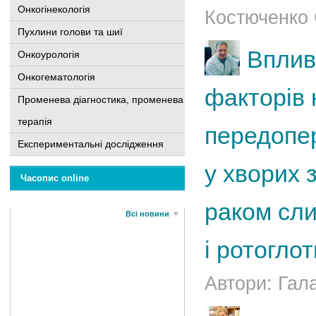
Онкогінекологія
Костюченко 
Пухлини голови та шиї
Вплив
Онкоурологія
Онкогематологія
факторів 
Променева діагностика, променева
терапія
передопер
Експериментальні дослідження
у хворих 
Часопис online
раком сли
Всі новини
і ротоглот
Автори: Гал