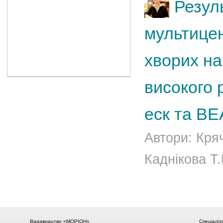
Резул
мультицен
хворих на
високого
еск та В
Автори: Кряч
Каднікова Т.
Видавництво «МОРІОН»
Спеціаліз