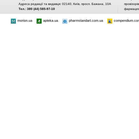
Адреса редакції та видавця: 02140, Київ, просп. Бажана, 10А
провізорі
Тел.: 380 (44) 585-97-10
фармацевт
morion.ua
apteka.ua
pharmstandart.com.ua
compendium.co