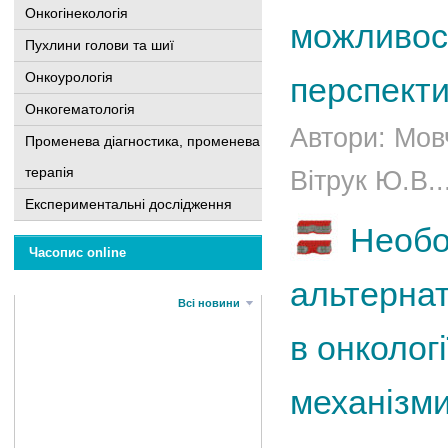
Онкогінекологія
можливост
Пухлини голови та шиї
Онкоурологія
перспекти
Онкогематологія
Автори: Мов
Променева діагностика, променева
терапія
Вітрук Ю.В..
Експериментальні дослідження
Необо
Часопис online
альтернат
Всі новини
в онкологі
механізми