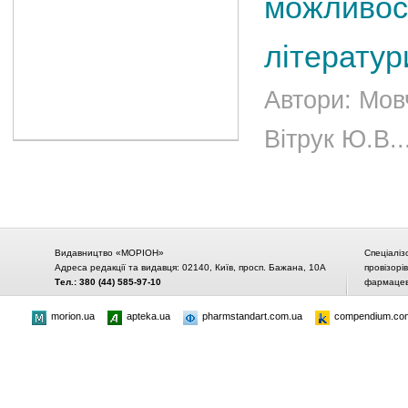
можливост
літератур
Автори: Мов
Вітрук Ю.В..
Видавництво «МОРІОН»
Спеціаліз
Адреса редакції та видавця: 02140, Київ, просп. Бажана, 10А
провізорі
Тел.: 380 (44) 585-97-10
фармацевт
morion.ua
apteka.ua
pharmstandart.com.ua
compendium.co