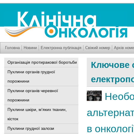
Головна
Новини
Електронна публікація
Свіжий номер
Архів номе
Організація протиракової боротьби
Ключове 
Пухлини органів грудної
електроп
порожнини
Пухлини органів черевної
Необо
порожнини
альтернат
Пухлини шкіри, м'яких тканин,
кісток
в онкологі
Пухлини грудної залози