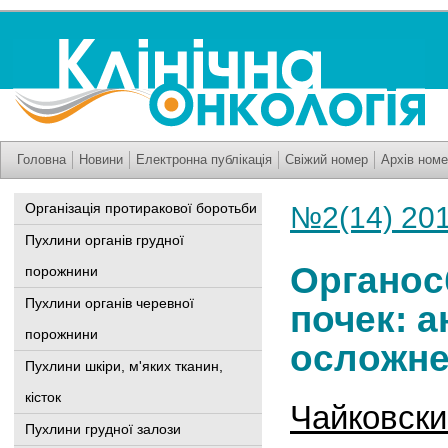
Головна
Новини
Електронна публікація
Свіжий номер
Архів номе
Організація протиракової боротьби
№2(14) 20
Пухлини органів грудної
Органос
порожнини
Пухлини органів черевної
почек: 
порожнини
осложн
Пухлини шкіри, м'яких тканин,
кісток
Чайковски
Пухлини грудної залози