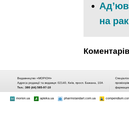
Ад’юв
на ра
Коментарі
Видавництво «МОРІОН»
Спеціаліз
Адреса редакції та видавця: 02140, Київ, просп. Бажана, 10А
провізорі
Тел.: 380 (44) 585-97-10
фармацевт
morion.ua
apteka.ua
pharmstandart.com.ua
compendium.co