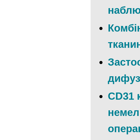
наблю
Комбі
ткани
Засто
дифузн
CD31 
немел
опера