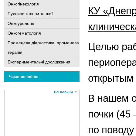
Онкогінекологія
КУ «Днепр
Пухлини голови та шиї
Онкоурологія
клиническ
Онкогематологія
Променева діагностика, променева
Целью раб
терапія
периопера
Експериментальні дослідження
открытым 
Часопис online
Всі новини
В нашем о
почки (45
по поводу