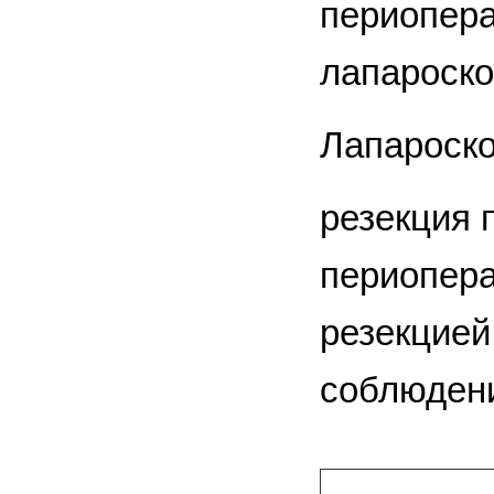
периопера
лапароско
Лапароск
резекция 
периопера
резекцией
соблюдени