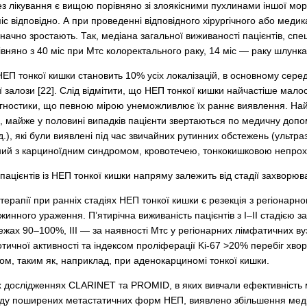
без лікування є вищою порівняно зі злоякісними пухлинами іншої м
міс відповідно. А при проведенні відповідного хірургічного або меди
начно зростають. Так, медіана загальної виживаності пацієнтів, сп
івняно з 40 міс при Мтс колоректального раку, 14 міс — раку шлунка,
НЕП тонкої кишки становить 10% усіх локалізацій, в основному сере
ї залози [22]. Слід відмітити, що НЕП тонкої кишки найчастіше мал
гностики, що певною мірою унеможливлює їх раннє виявлення. Найч
ь, майже у половині випадків пацієнти звертаються по медичну допо
і т.д.), які були виявлені під час звичайних рутинних обстежень (ул
ний з карциноїдним синдромом, кровотечею, тонкокишковою непрохідн
 пацієнтів із НЕП тонкої кишки напряму залежить від стадії захворюв
рапії при ранніх стадіях НЕП тонкої кишки є резекція з регіонарн
инного ураження. П’ятирічна виживаність пацієнтів з І–ІІ стадією з
ежах 90–100%, ІІІ — за наявності Мтс у регіонарних лімфатичних в
тичної активності та індексом проліферації Ki-67 >20% перебіг хво
м, таким як, наприклад, при аденокарциномі тонкої кишки.
 дослідженнях CLARINET та PROMID, в яких вивчали ефективність 
иду поширених метастатичних форм НЕП, виявлено збільшення медіа