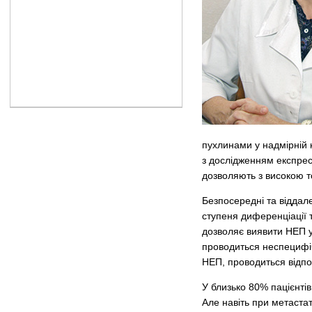
пухлинами у надмірній кі
з дослідженням експресі
дозволяють з високою то
Безпосередні та віддале
ступеня диференціації т
дозволяє виявити НЕП у 
проводиться неспецифіч
НЕП, проводиться відпов
У близько 80% пацієнті
Але навіть при метаста