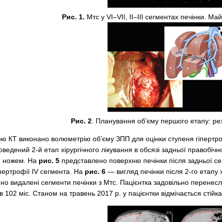
Рис. 1.
Мтс у VI–VII, II–III сегментах печінки. М
Рис. 2
. Планування об’єму першого етапу: резе
ою КТ виконано волюметрію об’єму ЗПП для оцінки ступеня гіпертр
роведений 2-й етап хірургічного лікування в обсязі задньої правобічн
м ножем. На
рис. 5
представлено поверхню печінки після задньої сект
іпертрофії IV сегмента. На
рис. 6
— вигляд печінки після 2-го етапу х
о видалені сегменти печінки з Мтс. Пацієнтка задовільно перенесл
102 міс. Станом на травень 2017 р. у пацієнтки відмічається стійк