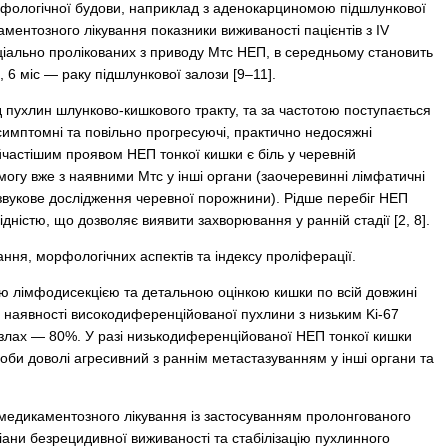
орфологічної будови, наприклад з аденокарциномою підшлункової
каментозного лікування показники виживаності пацієнтів з IV
еціально пролікованих з приводу Мтс НЕП, в середньому становить
 6 міс — раку підшлункової залози [9–11].
д пухлин шлунково-кишкового тракту, та за частотою поступається
осимптомні та повільно прогресуючі, практично недосяжні
астішим проявом НЕП тонкої кишки є біль у черевній
могу вже з наявними Мтс у інші органи (заочеревинні лімфатичні
ьтразвукове дослідження черевної порожнини). Рідше перебіг НЕП
істю, що дозволяє виявити захворювання у ранній стадії [2, 8].
ання, морфологічних аспектів та індексу проліферації.
ою лімфодисекцією та детальною оцінкою кишки по всій довжині
а наявності високодиференційованої пухлини з низьким Ki-67
узлах — 80%. У разі низькодиференційованої НЕП тонкої кишки
роби доволі агресивний з раннім метастазуванням у інші органи та
медикаментозного лікування із застосуванням пролонгованого
ни безрецидивної виживаності та стабілізацію пухлинного