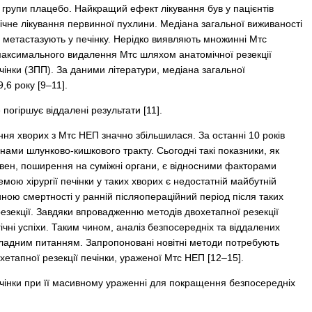
 групи плацебо. Найкращий ефект лікування був у пацієнтів
гічне лікування первинної пухлини. Медіана загальної виживаності
 метастазують у печінку. Нерідко виявляють множинні Мтс
зі максимального видалення Мтс шляхом анатомічної резекції
чінки (ЗПП). За даними літератури, медіана загальної
,6 року [9–11].
погіршує віддалені результати [11].
ування хворих з Мтс НЕП значно збільшилася. За останні 10 років
нами шлунково-кишкового тракту. Сьогодні такі показники, як
их вен, поширення на суміжні органи, є відносними факторами
ою хірургії печінки у таких хворих є недостатній майбутній
ною смертності у ранній післяопераційний період після таких
езекції. Завдяки впровадженню методів двохетапної резекції
ічні успіхи. Таким чином, аналіз безпосередніх та віддалених
 складним питанням. Запропоновані новітні методи потребують
хетапної резекції печінки, ураженої Мтс НЕП [12–15].
печінки при її масивному ураженні для покращення безпосередніх