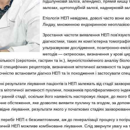
підшлунковій залозі, апендиксі, прямій кишці
залозах, щитоподібній залозі, наднирковій залоз
Етіологія НЕП невідома, доволі часто вони
Ліндау, множинною ендокринною неоплазією та
Зростання частоти виявлення НЕП пов’язуют
діагностики, таких як комп’ютерна томографі
ультразвукове дослідження, позитронно-еміс
методів — октрео­скан, визначення у крові ци
лькості (серотонін, гастрин та ін.), імуногістохімічного аналізу біол
ї специфічних рецепторів, визначення мітотичної активності та інде
чністю встановити діагноз НЕП та їх походження і застосувати спец
ні результати лікування пацієнтів із НЕП залежать від стадії захвор
а мітотичної активності пухлини, показників проліферативного інде
ранній стадії, оскільки його наявність насторожує лікаря, до якого 
не обстеження, яке дозволяє виявити пухлину та згодом, за допомо
ідне лікування, результати якого у початкових стадіях захворюванн
в перебіг НЕП є безсимптомним, аж до генералізації процесу з пог
тичній НЕП можливе комбіноване лікування. Слід звернути увагу на 