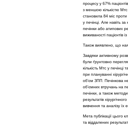
процесу у 67% пацієнті
з меншою кількістю Мтс 
становила 84 міс проти
у печінці. Але навіть з
печінки або атипових р
виживаності пацієнтів із
Також виявлено, що наяв
Завдяки активному розвит
були ґрунтовно переглян
кількість Мтс у печінці
при плануванні хірургіч
об’єм ЗПП. Печінкова не
об’ємних втручань на пе
печінки, а також методи
результатів хірургічно
вивчення та аналізу їх е
Мета публікації цього к
та віддалених результат