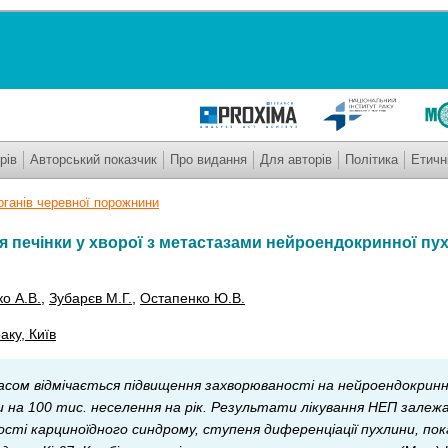
рів
Авторський показчик
Про видання
Для авторів
Політика
Етичн
рганів черевної порожнини
я печінки у хворої з метастазами нейроендокринної пух
о А.В.
,
Зубарєв М.Г.
,
Остапенко Ю.В.
аку, Київ
сом відмічається підвищення захворюваності на нейроендокринні
 на 100 тис. неселення на рік. Результати лікування НЕП залежа
ості карциноїдного синдрому, ступеня диференціації пухлини, пок