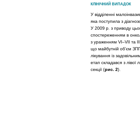
КЛІНІЧНИЙ ВИПАДОК
У відділенні малоінвазив
яка поступила з діагноз
У 2009 р. з приводу цьо
спостереженням в онкол
з ураженням VI–VII та II
що майбутній об’єм ЗП
лікування із задовільн
етап складався з лівої л
секції (
рис. 2
).