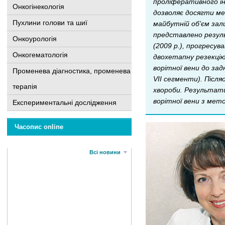
проліферативного ін
Онкогінекологія
дозволяє досягти ме
Пухлини голови та шиї
майбутній об’єм зали
представлено резуль
Онкоурологія
(2009 р.), прогресув
Онкогематологія
двохетапну резекцію 
ворітної вени до зад
Променева діагностика, променева
VII сегменти). Післ
терапія
хвороби. Результати
ворітної вени з мет
Експериментальні дослідження
Часопис online
Всі новини