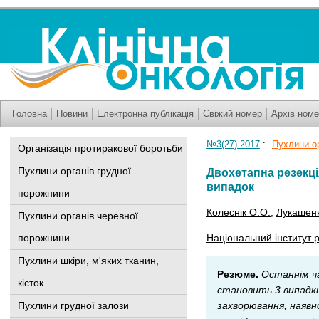
Головна
Новини
Електронна публікація
Свіжий номер
Архів номе
№3(27) 2017
:
Пухлини о
Організація протиракової боротьби
Пухлини органів грудної
Двохетапна резекці
випадок
порожнини
Колеснік О.О.
,
Лукашенк
Пухлини органів черевної
порожнини
Національний інститут р
Пухлини шкіри, м'яких тканин,
Резюме.
Останнім ча
кісток
становить 3 випадки
Пухлини грудної залози
захворювання, наявн