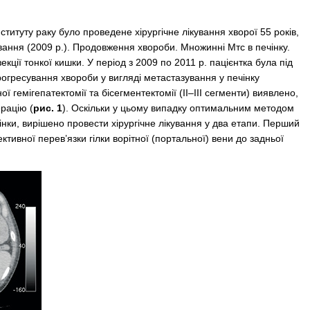
інституту раку було проведене хірургічне лікування хворої 55 років,
ування (2009 р.). Продовження хвороби. Множинні Мтс в печінку.
кції тонкої кишки. У період з 2009 по 2011 р. пацієнтка була під
огресування хвороби у вигляді метастазування у печінку
ої гемігепатектомії та бісегментектомії (II–III сегменти) виявлено,
рацію (
рис. 1
). Оскільки у цьому випадку оптимальним методом
нки, вирішено провести хірургічне лікування у два етапи. Перший
ективної перев’язки гілки ворітної (портальної) вени до задньої