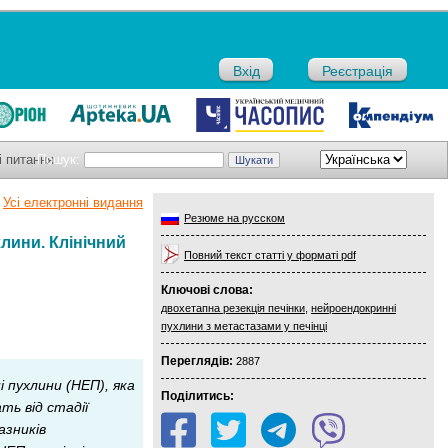
Вхід
Реєстрація
і питання
Пошук:
Усі електронні видання
Резюме на русском
лини. Клінічний
Повний текст статті у форматі pdf
Ключові слова:
двохетапна резекція печінки
,
нейроендокринні
пухлини з метастазами у печінці
Переглядів:
2887
 пухлини (НЕП), яка
Поділитись:
ть від стадії
азників