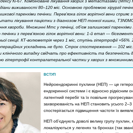
дексу Кi-67. Комбіноване лікування хворих з метастазами (Мтс) Н
діани виживаності 80–120 міс. Основною проблемою хірургії печін
шкової паренхіми печінки. Перев’язка гілок ворітної вени сприяє
тати лікування пацієтки з діагнозом НЕП тонкої кишки, T3N0M0 G1
ання хвороби. Множинні Мтс у печінці, об’єм залишкової паренхім
печінки з перев’язкою гілок ворітної вени: 1-й етап — бісегмент
ньої секції. КТ-волюметрія через 1 міс, ступінь гіпертрофії +56%
яопераційних ускладнень не було. Строк спостереження — 102 міс.
 клінічного випадку свідчать про ефективність та безпечність дв
ою гіпертрофії контралатеральної частки у хворих з множинними
ВСТУП
Нейроендокринні пухлини (НЕП) — це гетерог
ендокринної системи і є відносно рідкісним 
латентний перебіг та їх повільне прогресуван
захворюваність на НЕП становить усього 2–3 в
спостерігається підвищення частоти їх виявле
НЕП об’єднують доволі велику групу пухлин, 
локалізуються у легенях та бронхах (так зван