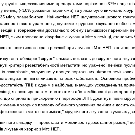
в у групі з вищезазначеними препаратами порівняно з 37% пацієнтів
у печінці (<10% ураженої паренхіми) та у яких було виконано хірур
 35 міс у плацебо-групі. Найчастіше НЕП шлунково-кишкового тракту
а наявності такого ураження допустиме хірургічне лікування в обся
езекцій зі збереженням достатнього об’єму залишкової паренхіми пе
 НЕП, яким проведене хірургічне лікування Мтс у печінці, становить 9
ність позитивного краю резекції при лікуванні Мтс НЕП в печінці не 
ку гепатобіліарної хірургії кількість показань до хірургічного лік
уті критерії резектабельності метастатично ураженої печінки пухли
 та їх локалізація, залучення у процес портальних ніжок та печінков
ного лікування, які впливають на резектабельність. Основною проблем
достатність (ПН) є одним з найбільш значущих ускладнень та причи
чінці, як розширена гемігепатектомія або комбіновані двосторонні р
к, що сприяють прискоренню гіпертрофії ЗПП, досягнуті певні хірург
го лікування хворих з приводу об’ємного ураження печінки є досить
фективності з метою оптимізації хірургічного лікування в умовах дво
лінічного випадку — представити можливості двох­етапної резекції 
ів лікування хворих з Мтс НЕП.