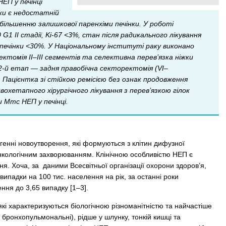
ЕП у печінці
ки є недостатній
 збільшенню залишкової паренхіми печінки. У роботі
 ІІ стадії, Ki-67 <3%, стан після радикального лікування
и печінки <30%. У Національному інституті раку виконано
ектомія II–III сегментів та селективна перев’язка ніжки
. 2-й етап — задня правобічна секторектомія (VI–
 Пацієнтка зі стійкою ремісією без ознак продовження
охетапного хірургічного лікування з перев’язкою гілок
 Мтс НЕП у печінці.
енні новоутворення, які формуються з клітин дифузної
онкологічним захворюванням. Клінічною особливістю НЕП є
ня. Хоча, за даними Всесвітньої організації охорони здоров’я,
ипадки на 100 тис. населення на рік, за останні роки
ння до 3,65 випадку [1–3].
які характеризуються біологічною різноманітністю та найчастіше
і бронхопульмональні), рідше у шлунку, тонкій кишці та