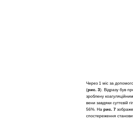
Через 1 міс за допомог
(
рис. 3
). Відразу був п
зроблену коагуляційни
вени завдяки суттєвій г
56%. На
рис. 7
зображен
спостереження становив 