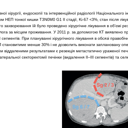
ної хірургії, ендоскопії та інтервенційної радіології Національного 
ом НЕП тонкої кишки T3N0M0 G1 ІІ стадії, Ki-67 <3%, стан після лік
го захворювання їй було проведено хірургічне лікування в об’ємі резе
ога за місцем проживання. У 2011 р. за допомогою КТ виявлено пр
I сегментів. При плануванні хірургічного лікування в обсязі правобічн
П становитиме менше 30% і не дозволить виконати заплановану опе
ими віддаленими результатами є резекція метастатично ураженої печі
атеральної секторектомії печінки (видалення II–III сегментів) та сел