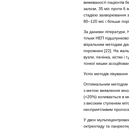
виживаності пацієнтів 
залози, 35 міс проти 6 
стадією захворювання з
80–120 міс і більше пор
За даними літератури, 
тільки НЕП підшлунково
візуальним методам діа
порожнині [22]. На жал
вузли, печінка, кістки 
тонкої кишки асоційова
Успіх методів лікування
Оптимальним методом те
з метою виявлення множ
(<20%) коливається в м
з високим ступенем міто
несприятливим прогнозо
У двох мультицентрових
октреотиду та ланрео­т