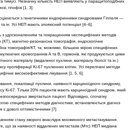
 та тимусі. Незначну кількість НЕП виявляють у паращитоподібних
і, гіпофізі [1, 3].
 асоціюються з генетичними ендокринними синдромами Гіппеля —
 ін. Усі НЕП мають злоякісний потенціал [4–6].
ь з удосконаленням та покращенням неспецифічних методів
я (КТ), магнітно-резонансна томографія, ендоскопічне
ійна томографія/КТ, та, можливо, більшою мірою специфічних
ркулюючих хромогранінів А та В, гормонів, які продукуються цими
огічного матеріалу (видаленої пухлини, матеріалу біопсії та ін.)
ксу проліферації Ki-67 пухлинних клітин. Усі перелічені методи
ифічне високоефективне лікування [1, 5, 6].
ювання, локалізації пухлини, наявності карциноїдного синдрому,
ксу Кi-67. Тільки 20% пацієнтів мають карциноїдний синдром, який
безпосередньо звертається пацієнт. Відповідно, спочатку
гою специфічних методів діагностики, встановлюється діагноз
я є доволі оптимістичними [7].
іршенням стану хворого внаслідок множинного метастазування.
те, що за наявності віддалених метастазів (Мтс) НЕП медіана