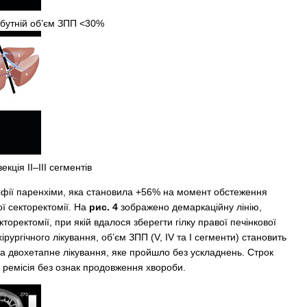
айбутній об’єм ЗПП <30%
кція II–III сегментів
офії паренхіми, яка становила +56% на момент обстеження
ої секторектомії. На
рис. 4
зображено демаркаційну лінію,
оректомії, при якій вдалося зберегти гілку правої печінкової
ірургічного лікування, об’єм ЗПП (V, IV та I сегменти) становить
а двохетапне лікування, яке пройшло без ускладнень. Строк
а ремісія без ознак продовження хвороби.