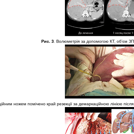
Рис. 3
. Волюметрія за допомогою КТ, об’єм З
ційним ножем помічено край резекції за демаркаційною лінією після 