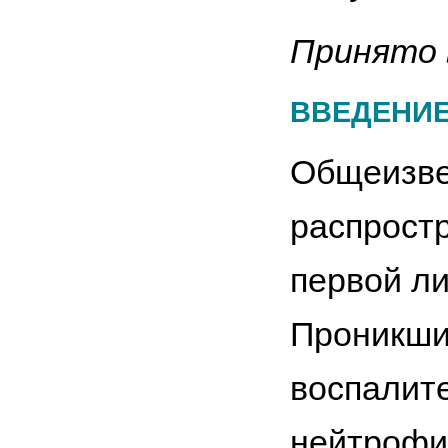
Принято 
ВВЕДЕНИ
Общеизве
распрост
первой ли
Проникши
воспалит
нейтрофи