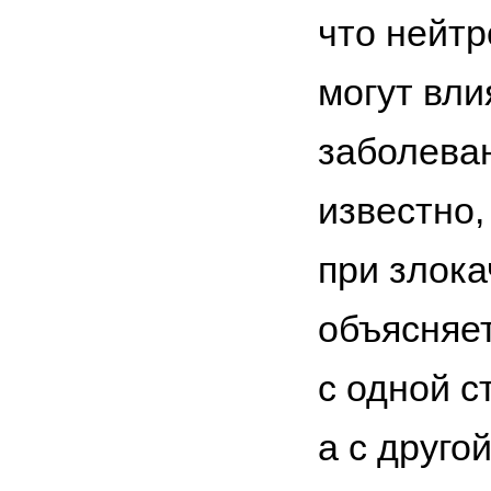
что нейт
могут вли
заболеван
известно,
при злока
объясняет
с одной с
а с друго