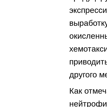
экспресс
выработку
окисленн
хемотакси
приводить
другого м
Как отмеч
нейтрофил