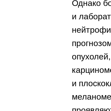
Однако б
и лаборат
нейтрофил
прогнозом
опухолей,
карциноме
и плоскок
меланоме 
проявляют