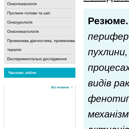
Онкогінекологія
Пухлини голови та шиї
Резюме.
Онкоурологія
Онкогематологія
перифери
Променева діагностика, променева
пухлини
терапія
Експериментальні дослідження
процесах
Часопис online
видів ра
Всі новини
фенотипі
механізм