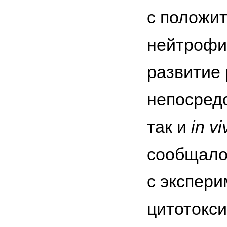
с положит
нейтрофи
развитие
непосредс
так и
in vi
сообщало
с экспер
цитотокси