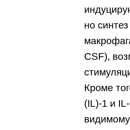
индуциру
но синтез
макрофаг
CSF), воз
стимуляци
Кроме тог
(IL)-1 и 
видимому