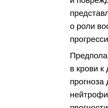
и поврежд
представл
о роли во
прогресси
Предпола
в крови к
прогноза 
нейтрофи
прогност