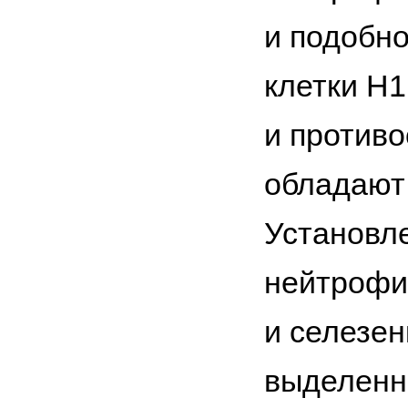
и подобн
клетки Н
и противо
обладают 
Установл
нейтрофил
и селезе
выделенн