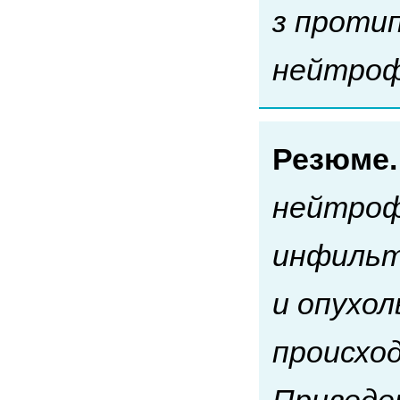
з проти
нейтрофі
Резюме
нейтроф
инфильт
и опухо
происход