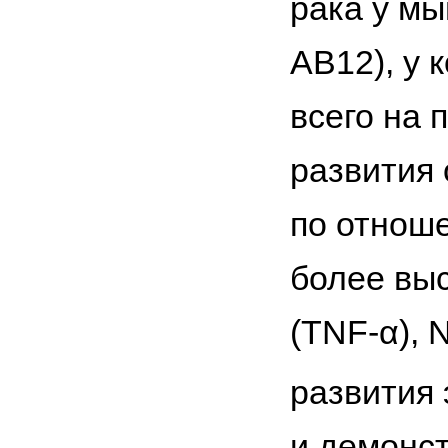
рака у мы
AB12), у
всего на 
развития 
по отнош
более вы
(TNF-α), 
развития 
и демонст