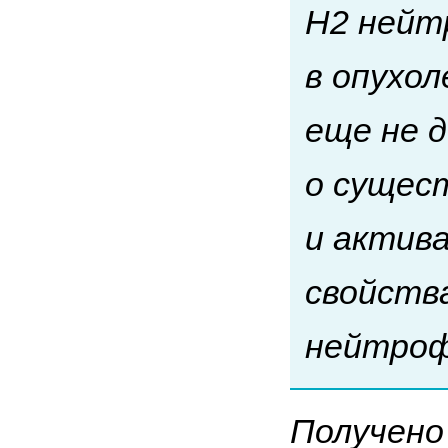
Н2 нейт
в опухол
еще не 
о сущест
и актив
свойств
нейтроф
Получено 