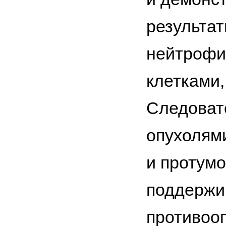
результат
нейтрофил
клетками,
Следоват
опухолями
и протумо
поддержив
противооп