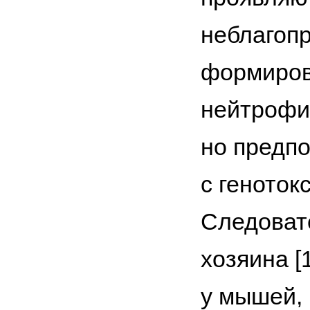
неблагоп
формиров
нейтрофи
но предпо
с геноток
Следоват
хозяина [
у мышей, 