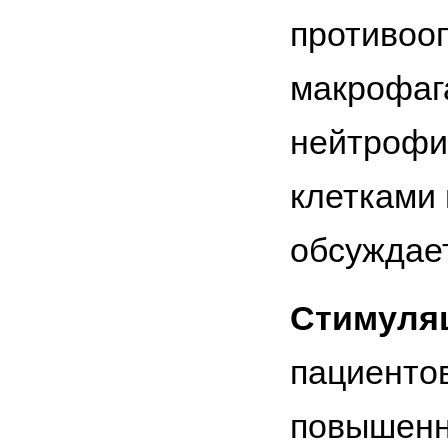
противоо
макрофага
нейтрофи
клетками 
обсуждает
Стимуля
пациенто
повышенн