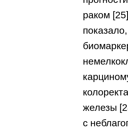
раком [25
показало,
биомаркер
немелкокл
карциному
колоректа
железы [2
с неблаг