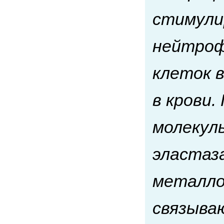
стимули
нейтроф
клеток 
в крови
молекул
эластаз
металлоп
связыва