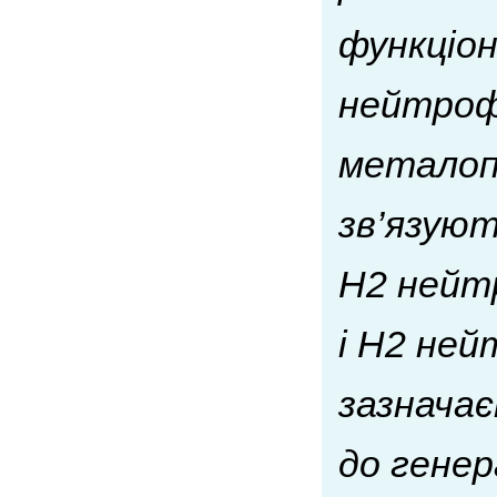
функціон
нейтроф
металопр
зв’язую
Н2 нейтр
і Н2 ней
зазначає
до генер