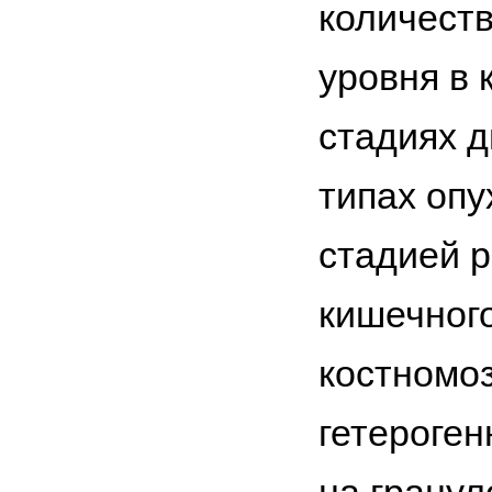
количест
уровня в 
стадиях 
типах опу
стадией р
кишечного
костномо
гетероге