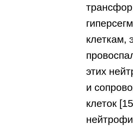
трансфор
гиперсег
клеткам, 
провоспал
этих нейт
и сопров
клеток [1
нейтрофи