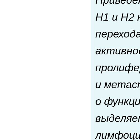
Приведе
Н1 и Н2
переход
активно
пролифе
и метас
о функци
выделяе
лимфоци