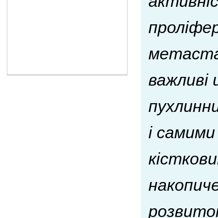
активні
проліфер
метастаз
важливі 
пухлинн
і самим
кісткови
накопиче
розвиток