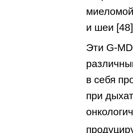
миеломой
и шеи [48]
Эти G-MD
различны
в себя пр
при дыхат
онкологич
продуцир