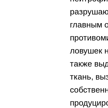
разрушаю
главным 
противом
ловушек 
также вы
ткань, вы
собственн
продуциро