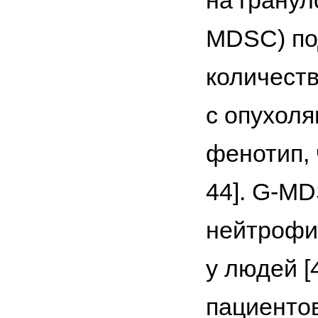
на грану
MDSC) по
количест
с опухол
фенотип, 
44]. G-M
нейтрофи
у людей [
пациентов