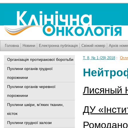
Головна
Новини
Електронна публікація
Свіжий номер
Архів номе
Т. 8, № 1 (29) 2018
:
Огля
Організація протиракової боротьби
Пухлини органів грудної
Нейтроф
порожнини
Пухлини органів черевної
Лисяный 
порожнини
Пухлини шкіри, м'яких тканин,
ДУ «Інстит
кісток
Ромодано
Пухлини грудної залози