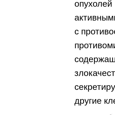
опухолей 
активным
с против
противом
содержащи
злокачест
секретир
другие кл