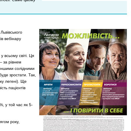
 Львівського
ів вебінару
у всьому світі. Ця
— за рівнем
 іншими солідними
буде зростати. Так,
ку легені). Ще
сть пацієнтів
, у той час як 5-
ягом року,