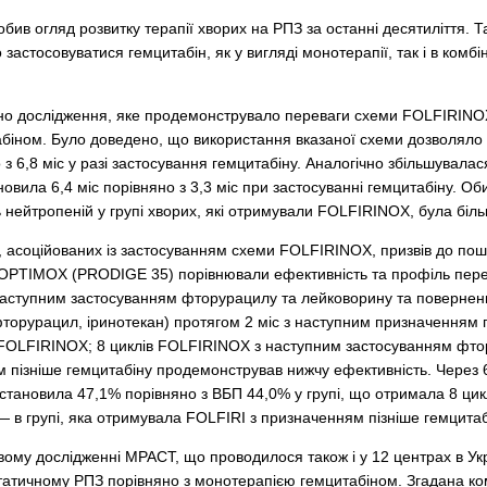
ив огляд розвитку терапії хворих на РПЗ за останні десятиліття. Та
о застосовуватися гемцитабін, як у вигляді монотерапії, так і в комбі
но дослідження, яке продемонструвало переваги схеми FOLFIRINOX
біном. Було доведено, що використання вказаної схеми дозволяло 
 з 6,8 міс у разі застосування гемцитабіну. Аналогічно збільшувалас
вила 6,4 міс порівняно з 3,3 міс при застосуванні гемцитабіну. О
ть нейтропеній у групі хворих, які отримували FOLFIRINOX, була біл
 асоційованих із застосуванням схеми FOLFIRINOX, призвів до пошу
OPTIMOX (PRODIGE 35) порівнювали ефективність та профіль перено
аступним застосуванням фторурацилу та лейковорину та повернен
торурацил, іринотекан) протягом 2 міс з наступним призначенням г
в FOLFIRINOX; 8 циклів FOLFIRINOX з наступним застосуванням фт
 пізніше гемцитабіну продемонстрував нижчу ефективність. Через 6
становила 47,1% порівняно з ВБП 44,0% у групі, що отримала 8 ц
— в групі, яка отримувала FOLFIRI з призначенням пізніше гемцитаб
ому дослідженні MPACT, що проводилося також і у 12 центрах в Укра
статичному РПЗ порівняно з монотерапією гемцитабіном. Згадана к