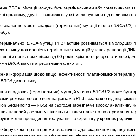
 гена
BRCA
. Мутації можуть бути гермінальними або соматичними зал
тині організму, другі — виникають у клітинах пухлини під впливом зов
чне значення мають спадкові (гермінальні) мутації в генах
BRCA1/2
, 
рибу).
і гермінальної
BRCA
-мутації РПЗ частіше розвивається в молодших п
зують вищу поширеність гермінальних мутацій у генах репарації ДНК
івнянні з пацієнтами віком від 60 років. Крім того, результати досл
іями
BRCA
мають агресивніший фенотип.
на інформація щодо вищої ефективності платиновмісної терапії у 
и
BRCA
дикого типу.
ня спадкових (гермінальних) мутацій у генах
BRCA1/2
може бути кр
ми рекомендовано всім пацієнтам з РПЗ незалежно від віку, сімей
tion Sequencing — NGS) на сьогодні забезпечує високу аналітичну ч
них панелей дає змогу підвищити шанси пацієнта на отримання тарг
рунтям для проведення тестування та скринінгу у кровних родичів.
ибору схем терапії при метастатичній аденокарциномі підшлункової 