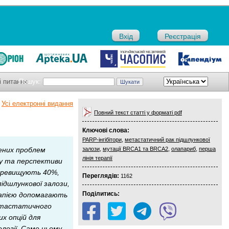
Вхід
Реєстрація
і питання
Пошук:
Усі електронні видання
Повний текст статті у форматі pdf
Ключові слова:
PARP-інгібітори
,
метастатичний рак підшлункової
шених проблем
залози
,
мутації BRCA1 та BRCA2
,
олапариб
,
перша
лінія терапії
ігу та перспективи
перевищують 40%,
Переглядів:
1162
ідшлункової залози,
Поділитись:
апією допомагають
метастатичного
х опцій для
ології. Саме цьому