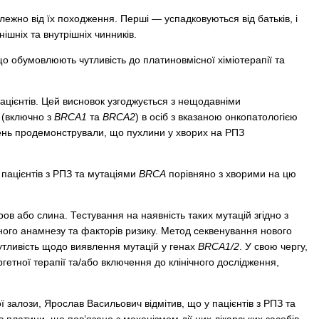
ежно від їх походження. Перші — успадковуються від батьків, і
нішніх та внутрішніх чинників.
що обумовлюють чутливість до платиновмісної хіміотерапії та
ацієнтів. Цей висновок узгоджується з нещодавніми
 (включно з
BRCA1
та
BRCA2
) в осіб з вказаною онкопатологією
іджень продемонстрували, що пухлини у хворих на РПЗ
пацієнтів з РПЗ та мутаціями
BRCA
порівняно з хворими на цю
ов або слина. Тестування на наявність таких мутацій згідно з
ного анамнезу та факторів ризику. Метод секвенування нового
утливість щодо виявлення мутацій у генах
BRCA1/2
. У свою чергу,
етної терапії та/або включення до клінічного дослідження,
залози, Ярослав Васильович відмітив, що у пацієнтів з РПЗ та