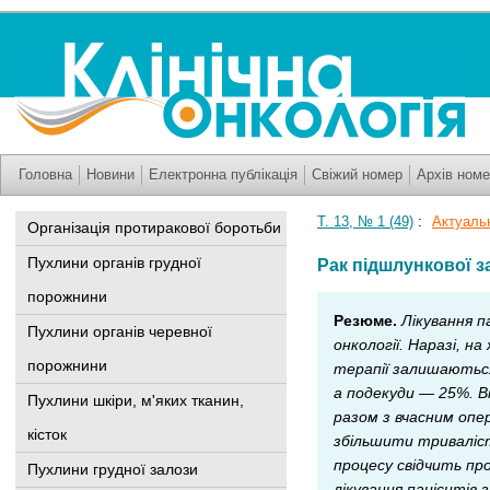
Головна
Новини
Електронна публікація
Свіжий номер
Архів номе
Т. 13, № 1 (49)
:
Актуальн
Організація протиракової боротьби
Пухлини органів грудної
Рак підшлункової з
порожнини
Резюме.
Лікування п
Пухлини органів черевної
онкології. Наразі, н
порожнини
терапії залишаються
а подекуди — 25%. В
Пухлини шкіри, м'яких тканин,
разом з вчасним оп
кісток
збільшити триваліст
процесу свідчить пр
Пухлини грудної залози
лікування пацієнтів 