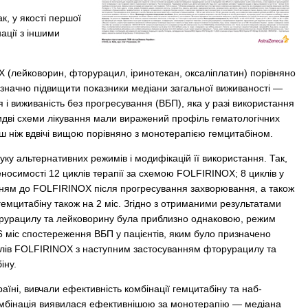
к, у якості першої
нації з іншими
 (лейковорин, фторурацил, іринотекан, оксаліплатин) порівняно
значно підвищити показники медіани загальної виживаності —
я і виживаність без прогресування (ВБП), яка у разі використання
бидві схеми лікування мали виражений профіль гематологічних
ьш ніж вдвічі вищою порівняно з монотерапією гемцитабіном.
ку альтернативних режимів і модифікацій її використання. Так,
симості 12 циклів терапії за схемою FOLFIRINOX; 8 циклів у
ням до FOLFIRINOX після прогресування захворювання, а також
емцитабіну також на 2 міс. Згідно з отриманими результатами
орурацилу та лейковорину була приблизно однаковою, режим
 міс спостереження ВБП у пацієнтів, яким було призначено
иклів FOLFIRINOX з наступним застосуванням фторурацилу та
іну.
їні, вивчали ефективність комбінації гемцитабіну та наб-
омбінація виявилася ефективнішою за монотерапію — медіана