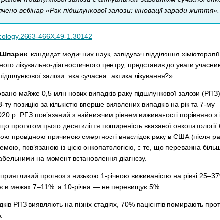
чено вебінар «Рак підшлункової залози: інновації заради життя».
ncology.2663-466X.49-1.30142
 Шпарик
, кандидат медичних наук, завідувач відділення хіміотерапії
ного лікувально-діагностичного центру, представив до уваги учасник
підшлункової залози: яка сучасна тактика лікування?».
овано майже 0,5 млн нових випадків раку підшлункової залози (РПЗ) 
-ту позицію за кількістю вперше виявлених випадків на рік та 7-му 
020 р. РПЗ пов’язаний з найнижчим рівнем виживаності порівняно з
що протягом цього десятиліття поширеність вказаної онкопатології 
гою провідною причиною смертності внаслідок раку в США (після ра
мою, пов’язаною із цією онкопатологією, є те, що переважна більші
абельними на момент встановлення діагнозу.
приятливий прогноз з низькою 1-річною виживаністю на рівні 25–37%
ює в межах 7–11%, а 10-річна — не перевищує 5%.
адків РПЗ виявляють на пізніх стадіях, 70% пацієнтів помирають прот
.