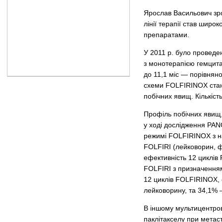
Ярослав Васильович зроб
лінії терапії став широк
препаратами.
У 2011 р. було проведе
з монотерапією гемцита
до 11,1 міс — порівняно
схеми FOLFIRINOX стано
побічних явищ. Кількіс
Профіль побічних явищ,
у ході дослідження PAN
режимі FOLFIRINOX з н
FOLFIRI (лейковорин, ф
ефективність 12 циклі
FOLFIRI з призначенням
12 циклів FOLFIRINOX, 
лейковорину, та 34,1% 
В іншому мультицентров
паклітакселу при мета