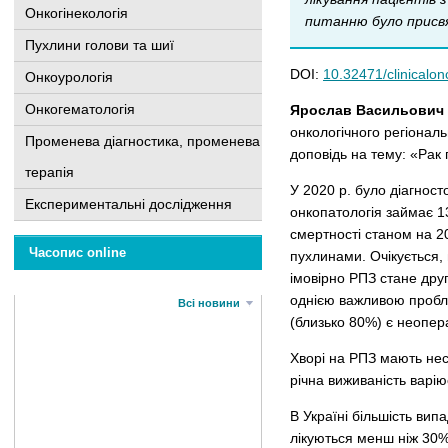
Онкогінекологія
питанню було присвя
Пухлини голови та шиї
DOI:
10.32471/clinicalo
Онкоурологія
Онкогематологія
Ярослав Васильович
онкологічного регіональ
Променева діагностика, променева
доповідь на тему: «Рак 
терапія
У 2020 р. було діагност
Експериментальні дослідження
онкопатологія займає 13
смертності станом на 2
Часопис online
пухлинами. Очікується, 
імовірно РПЗ стане дру
однією важливою пробле
Всі новини
(близько 80%) є неопер
Хворі на РПЗ мають нес
річна виживаність варі
В Україні більшість вип
лікуються менш ніж 30%