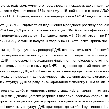
ою методів молекулярного профілювання показали, що в пухлинах п
 Загалом було виявлено 15% таких мутацій, найчастіше в генах
ARID
тку РПЗ. Зокрема, наявність альтерацій у гені
BRCA1
підвищує ризи
мутацій
BRCA2
відмічається підвищення вірогідності розвитку аденока
RCA1
— у 2,3 раза. У пацієнтів з мутацією
BRCA
також зафіксовано п
 і передміхурової залози. За підрахунками, у 6–7% усіх хворих на РП
нах
BRCA
у загальній популяції хворих на РПЗ становить приблизно 1
ки, що беруть участь у репарації ДНК шляхом гомологічної рекомбін
змушуючи клітини покладатися на інші, менш надійні механізми ре
 ДНК — негомологічне з’єднання кінців (non-homologous end joinin
еханізмами полягає в тому, що NHEJ — відносно простий механізм, 
женої спіралі ДНК, а HRR — консервативний процес, який є основн
 можуть призводити до неможливості відновлення дволанцюгових ро
 у структурі ДНК за рахунок використання механізму NHEJ та, як нас
ітора олапарибу використовує наявну вразливість пухлинних клітин 
ДНК у місці дволанцюгових розривів. Олапариб, блокуючи ферменти
творюються на дволанцюгові розриви, які відновлюються за допомог
ені помилки у структурі ДНК призводять до загибелі пухлинної кліти