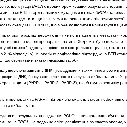
родемонстровано вищу ефективність лікування на основі препаратів 
про те, що мутації
BRCA
є предиктором кращих результатів терапії на
ами в разі РПЗ з
гермінальними мутаціями в генах
BRCA
становила 
то також відмітити, що інші схеми на основі таких лікарських засо
еносять схему FOLFIRINOX, що може дозволити ширшій групі пацієнті
ної практики також підтверджують чутливість пацієнтів з метастати
 до терапії на основі препаратів платини. Зокрема, було показано,
ту об’єктивної відповіді порівняно з контрольною групою, яка теж 
з 21% відповідно). Аналогічно радіологічно підтверджена ВБП станов
2
, що отримували вказані лікарські засоби.
ть, утворюючи зшивки в ДНК і ускладнюючи таким чином розплітан
розривів ДНК, блокування клітинного циклу та загибелі клітини. У ц
мераз людини (PARP-1, PARP-2 і PARP-3), що блокує ефективну реп
.
існі препарати та PARP-інгібітори визначають взаємну ефективніст
ьша загибель клітин.
дставив результати дослідження POLO — першого випробування III ф
ями генів
BRCA
. Це подвійне сліпе дослідження за участю хворих, у 