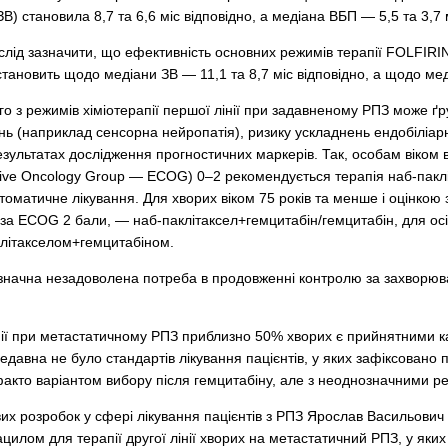
ЗВ) становила 8,7 та 6,6 міс відповідно, а медіана ВБП — 5,5 та 3,7 
слід зазначити, що ефективність основних режимів терапії FOLFIRINO
тановить щодо медіани ЗВ — 11,1 та 8,7 міс відповідно, а щодо меді
о з режимів хіміотерапії першої лінії при задавненому РПЗ може ґру
 (наприклад сенсорна нейропатія), ризику ускладнень ендобіліарног
езультатах дослідження прогностичних маркерів. Так, особам віком ві
tive Oncology Group — ECOG) 0–2 рекомендується терапія наб-пакл
матичне лікування. Для хворих віком 75 років та менше і оцінко
 за ECOG 2 бали, — наб-паклітаксел+гемцитабін/гемцитабін, для о
літакселом+гемцитабіном.
 значна незадоволена потреба в продовженні контролю за захворюван
апії при метастатичному РПЗ приблизно 50% хворих є прийнятними к
давна не було стандартів лікування пацієнтів, у яких зафіксовано 
кто варіантом вибору після гемцитабіну, але з не­однозначними р
вих розробок у сфері лікування пацієнтів з РПЗ Ярослав Васильович
ацилом для терапії другої лінії хворих на метастатичний РПЗ, у яких