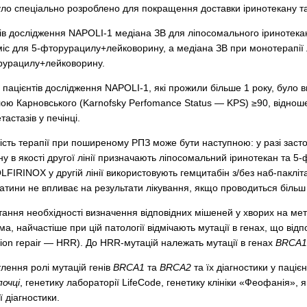
о спеціально розроблено для покращення доставки іринотекану та 
тів дослідження NAPOLI-1 медіана ЗВ для ліпосомального іринотек
2 міс для 5-фторурацилу+лейковорину, а медіана ЗВ при монотерапії
орурацилу+лейковорину.
и пацієнтів дослідження NAPOLI-1, які прожили більше 1 року, було в
алою Карновського (Karnofsky Perfomance Status — KPS) ≥90, відно
тастазів у печінці.
сть терапії при поширеному РПЗ може бути наступною: у разі застосу
у в якості другої лінії призначають ліпосомальний іринотекан та 5-
FIRINOX у другій лінії використовують гемцитабін з/без наб-пакліта
тини не впливає на результати лікування, якщо проводиться більш як
тання необхідності визначення відповідних мішеней у хворих на ме
ема, найчастіше при цій патології відмічають мутації в генах, що ві
ion repair — HRR). До HRR-мутацій належать мутації в генах
BRCA1
тлення ролі мутацій генів
BRCA1
та
BRCA2
та їх діагностики у паці
очці
, генетику лабораторії LifeCode, генетику клініки «Феофанія»,
 діагностики.