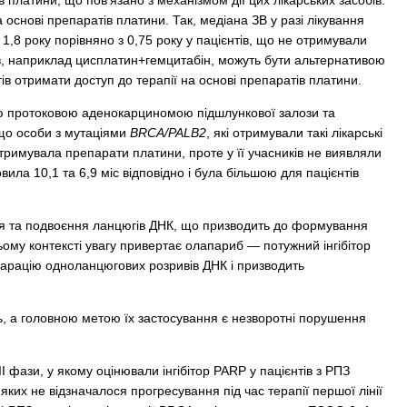
платини, що пов’язано з механізмом дії цих лікарських засобів.
 основі препаратів платини. Так, медіана ЗВ у разі лікування
1,8 року порівняно з 0,75 року у пацієнтів, що не отримували
бів, наприклад цисплатин+гемцитабін, можуть бути альтернативою
в отримати доступ до терапії на основі препаратів платини.
чною протоковою аденокарциномою підшлункової залози та
 що особи з мутаціями
BRCA/PALB2
, які отримували такі лікарські
отримувала препарати платини, проте у її учасників не виявляли
ила 10,1 та 6,9 міс відповідно і була більшою для пацієнтів
ня та подвоєння ланцюгів ДНК, що призводить до формування
ьому контексті увагу привертає олапариб — потужний інгібітор
арацію одноланцюгових розривів ДНК і призводить
ь, а головною метою їх застосування є незворотні порушення
ази, у якому оцінювали інгібітор PARP у пацієнтів з РПЗ
яких не відзначалося прогресування під час терапії першої лінії