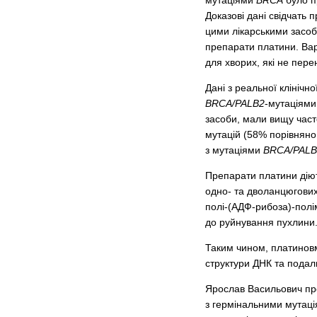
мутаціями
BRCA
було п
Доказові дані свідчать 
цими лікарськими засоб
препарати платини. Вар
для хворих, які не пер
Дані з реальної клініч
BRCA/PALB2
-мутаціями
засоби, мали вищу часто
мутацій (58% порівняно 
з мутаціями
BRCA/PALB
Препарати платини дію
одно- та дволанцюгових 
полі-(АДФ-рибоза)-полі
до руйнування пухлини
Таким чином, платиновм
структури ДНК та подал
Ярослав Васильович пре
з гермінальними мутаці