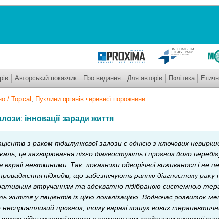
рів
Авторський показчик
Про видання
Для авторів
Політика
Етичн
о / Topical
,
Пухлини органів черевної порожнини
алози: інновації заради життя
ацієнтів з раком підшлункової залози є однією з ключових невирі
а жаль, це захворювання пізно діагностують і прогноз його переб
 вкрай невтішними. Так, показники однорічної виживаності не 
провадження підходів, що забезпечують ранню діагностику раку п
еративним втручанням та адекватно підібраною системною тер
ь життя у пацієнтів із цією локалізацією. Водночас розвиток 
о несприятливий прогноз, тому наразі пошук нових терапевтични
з раком підшлункової залози є актуальним завданням сучасної онк