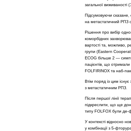
загальної виживаності (
Підсумовуючи сказане, 
на метастатичний РПЗ с
Рішення про вибір одног
коморбідних захворювань
вартості та, можливо, р
групи (Eastern Coopera
ECOG більше 2 — симпто
пацієнтів, що отримали
FOLFIRINOX та наб-пак
Втім поряд із цим існує
з метастатичним РПЗ.
Після першої лінії тер
підкреслити, що ще доне
типу FOLFOX були де-фа
У контексті відносно но
у комбінації з 5-фторур