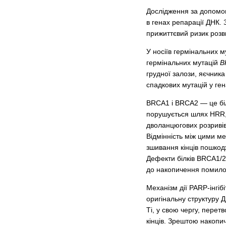
Дослідження за допомог
в генах репарації ДНК.
прижиттєвий ризик розви
У носіїв гермінальних 
гермінальних мутацій
B
грудної залози, яєчника
спадкових мутацій у ге
BRCA1 i BRCA2 — це біл
порушується шлях HRR, 
дволанцюгових розривів
Відмінність між цими м
зшивання кінців пошкод
Дефекти білків BRCA1/2
до накопичення помилок
Механізм дії PARP-інгіб
оригінальну структуру 
Ті, у свою чергу, пере
кінців. Зрештою накопич