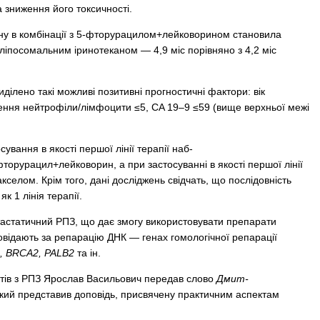
зниження його токсичності.
ану в комбінації з 5-фторурацилом+лейковорином становила
 ліпосомальним іринотеканом — 4,9 міс порівняно з 4,2 міс
иділено такі можливі позитивні прогностичні фактори: вік
шення нейтрофіли/лімфоцити ≤5, CA 19–9 ≤59 (вище верхньої межі
вання в якості першої лінії терапії наб-
фторурацил+лейковорин, а при застосуванні в якості першої лінії
кселом. Крім того, дані досліджень свідчать, що послідовність
 1 лінія терапії.
тастатичний РПЗ, що дає змогу використовувати препарати
дповідають за репарацію ДНК — генах гомологічної репарації
, BRCA2, PALB2
та ін.
єнтів з РПЗ Ярослав Васильович передав слово
Дмит­
 який представив доповідь, присвячену практичним аспектам