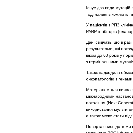
Існує два види мутацій
тоді наявні в кожній клі
У пацієнтів з РПЗ кліні
PARP-інгібіторів (олапа
Дані свідчать, що в раз
результатами, які пока
віком до 60 років у пор
з гермінальними мутац
Також надходила обмеже
онкопатологію з генам
Матеріалом для виявлен
міжнародними настанова
покоління (Next Genera
використання мультиген
а також може стати підґ
Повертаючись до теми в