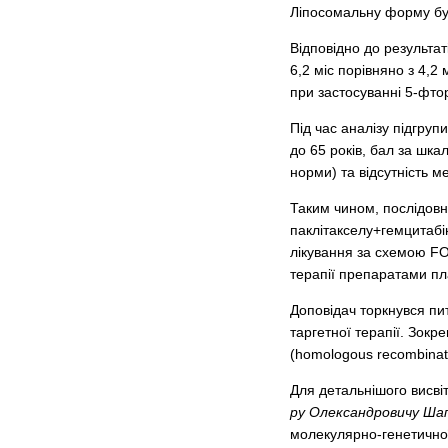
Ліпосомальну форму бул
Відповідно до результа
6,2 міс порівняно з 4,
при застосуванні 5-фт
Під час аналізу підгруп
до 65 років, бал за шк
норми) та відсутність ме
Таким чином, послідовні
паклітакселу+гемцитабін
лікування за схемою FOL
терапії препаратами пла
Доповідач торкнувся пи
таргетної терапії. Зокр
(homologous recombinat
Для детальнішого висві
ру Олександровичу Шап
молекулярно-генетичної