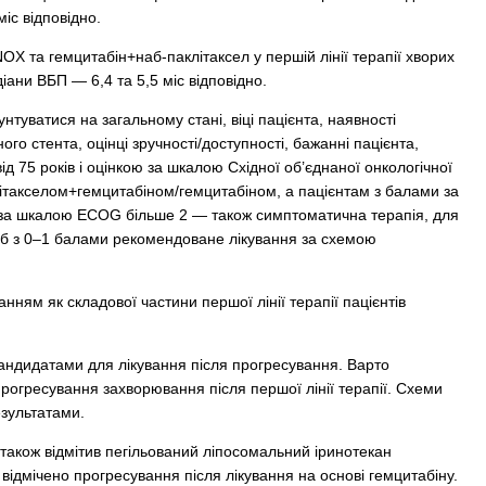
міс відповідно.
X та гемцитабін+наб-паклітаксел у першій лінії терапії хворих
ани ВБП — 6,4 та 5,5 міс відповідно.
нтуватися на загальному стані, віці пацієнта, наявності
о стента, оцінці зручності/доступності, бажанні пацієнта,
д 75 років і оцінкою за шкалою Східної об’єднаної онкологічної
ітакселом+гемцитабіном/гемцитабіном, а пацієнтам з балами за
ю за шкалою ECOG більше 2 — також симптоматична терапія, для
сіб з 0–1 балами рекомендоване лікування за схемою
ням як складової частини першої лінії терапії пацієнтів
андидатами для лікування після прогресування. Варто
прогресування захворювання після першої лінії терапії. Схеми
езультатами.
 також відмітив пегільований ліпосомальний іринотекан
 відмічено прогресування після лікування на основі гемцитабіну.