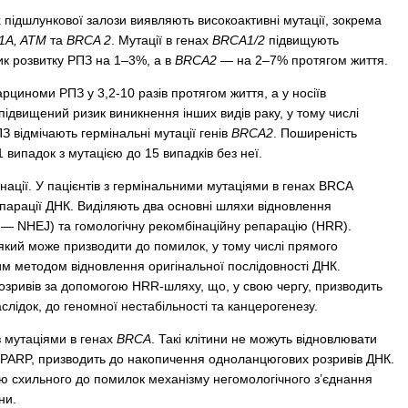
ідшлункової залози виявляють високоактивні мутації, зокрема
1A, ATM
та
BRCA 2
. Мутації в генах
BRCA1/2
підвищують
к розвитку РПЗ на 1–3%, а в
BRCA2
— на 2–7% протягом життя.
рциноми РПЗ у 3,2-10 разів протягом життя, а у носіїв
ідвищений ризик виникнення інших видів раку, у тому числі
З відмічають гермінальні мутації генів
BRCA2
. Поширеність
 випадок з мутацією до 15 випадків без неї.
ації. У пацієнтів з гермінальними мутаціями в генах BRCA
парації ДНК. Виділяють два основні шляхи відновлення
g — NHEJ) та гомологічну рекомбінаційну репарацію (HRR).
який може призводити до помилок, у тому числі прямого
им методом відновлення оригінальної послідовності ДНК.
зривів за допомогою HRR-шляху, що, у свою чергу, призводить
лідок, до геномної нестабільності та канцерогенезу.
з мутаціями в генах
BRCA
. Такі клітини не можуть відновлювати
 PARP, призводить до накопичення одноланцюгових розривів ДНК.
ою схильного до помилок механізму негомологічного з’єднання
ни.