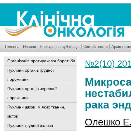
Головна
Новини
Електронна публікація
Свіжий номер
Архів номе
Організація протиракової боротьби
№2(10) 20
Пухлини органів грудної
Микроса
порожнини
Пухлини органів черевної
нестаби
порожнини
рака эн
Пухлини шкіри, м'яких тканин,
кісток
Олешко Е
Пухлини грудної залози