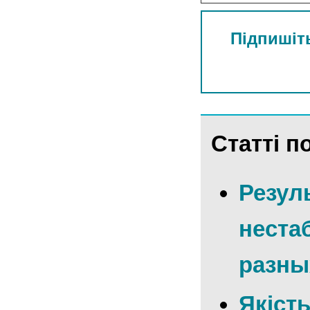
Підпишіть
Статті по
Резул
неста
разны
Якіст