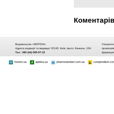
Коментарі
Видавництво «МОРІОН»
Спеціаліз
Адреса редакції та видавця: 02140, Київ, просп. Бажана, 10А
провізорі
Тел.: 380 (44) 585-97-10
фармацевт
morion.ua
apteka.ua
pharmstandart.com.ua
compendium.co