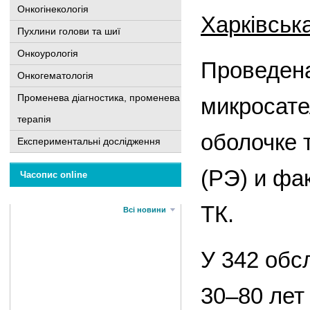
Онкогінекологія
Харківськ
Пухлини голови та шиї
Онкоурологія
Проведена
Онкогематологія
Променева діагностика, променева
микросате
терапія
оболочке 
Експериментальні дослідження
(РЭ) и фа
Часопис online
ТК.
Всі новини
У 342 обс
30–80 лет