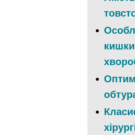
товст
Особли
кишки,
хворо
Оптимі
обтура
Класи
хірург