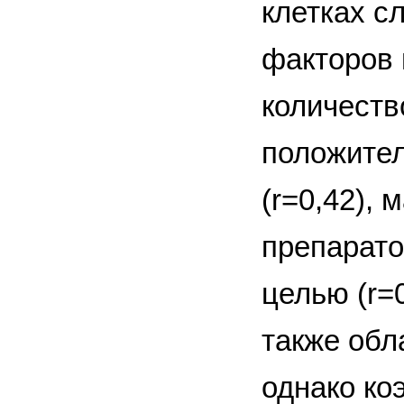
клетках с
факторов 
количеств
положител
(r=0,42), 
препарато
целью (r=0
также обл
однако ко