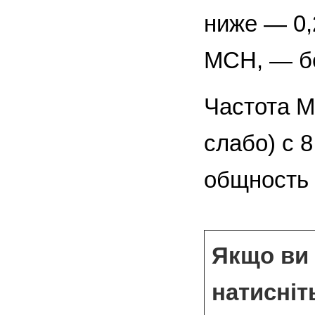
ниже — 0,
МСН, — бе
Частота М
слабо) с 
общность 
Якщо ви 
натисніт