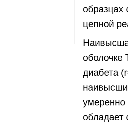
образцах 
цепной ре
Наивысшая
оболочке 
диабета (r
наивысшие
умеренно
обладает 