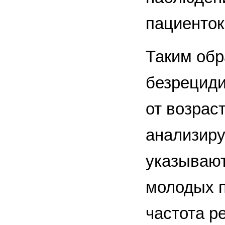
пациенто
Таким обр
безрециди
от возрас
анализир
указывают
молодых п
частота р