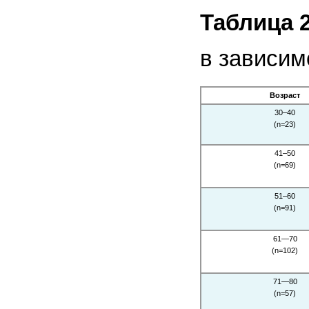
Таблица 2
в зависим
Возраст
30–40
(n=23)
41–50
(n=69)
51–60
(n=91)
61—70
(n=102)
71—80
(n=57)