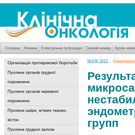
Головна
Новини
Електронна публікація
Свіжий номер
Архів номе
№1(9) 2013
:
Онкогінекол
Організація протиракової боротьби
Результ
Пухлини органів грудної
порожнини
микроса
Пухлини органів черевної
нестаби
порожнини
эндомет
Пухлини шкіри, м'яких тканин,
групп
кісток
Пухлини грудної залози