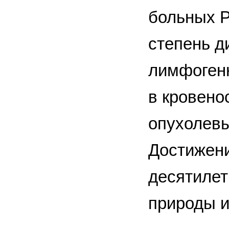
больных Р
степень д
лимфогенн
в кровено
опухолевы
Достижени
десятилет
природы и