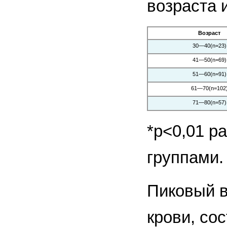
возраста 
Возраст
30—40(n=23)
41—50(n=69)
51—60(n=91)
61—70(n=102
71—80(n=57)
*р<0,01 р
группами.
Пиковый в
крови, со