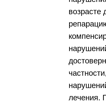
возрасте 
репараци
компенсир
нарушений
достоверн
частности
нарушений
лечения. 