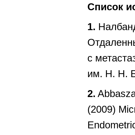
Список и
1.
Налбандя
Отдаленны
с метаста
им. Н. Н. 
2.
Abbaszad
(2009) Micr
Endometrio