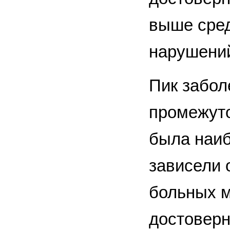
выше сред
нарушений
Пик забол
промежуто
была наиб
зависели 
больных 
достоверн