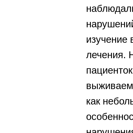
наблюдали
нарушений
изучение 
лечения. 
пациенток
выживаемо
как небол
особеннос
нарушения