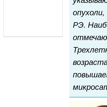
указываю
опухоли,
РЭ. Наиб
отмечают
Трехлет
возраста
повышает
микроса