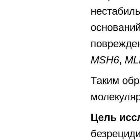
нестабил
оснований
поврежден
MSH6
,
ML
Таким обр
молекуляр
Цель исс
безрецид