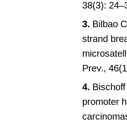
38(3): 24–
3.
Bilbao C
strand bre
microsatell
Рrev., 46(
4.
Bischoff
promoter h
carcinomas