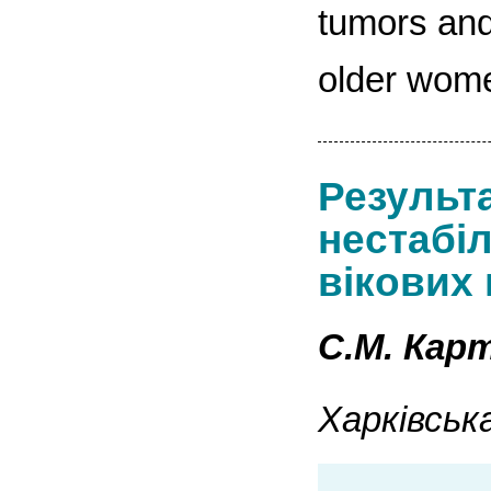
tumors and
older wome
Результа
нестабіл
вікових 
С.М. Карт
Харківськ