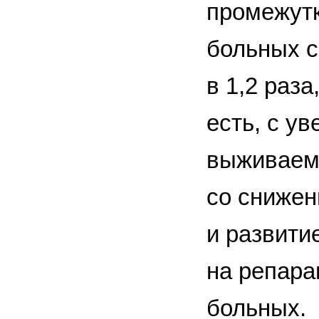
промежутк
больных 
в 1,2 раза
есть, с у
выживаемо
со снижен
и развити
на репара
больных.