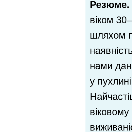
Резюме.
віком 30–
шляхом п
наявність
нами дані
у пухлині
Найчасті
віковому 
виживані