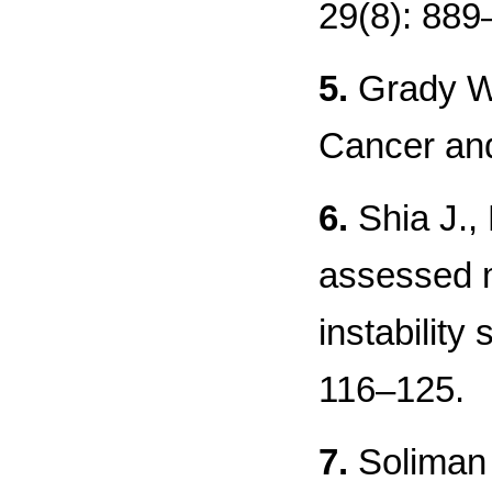
29(8): 889
5.
Grady W.
Cancer and
6.
Shia J., 
assessed m
instability
116–125.
7.
Soliman 