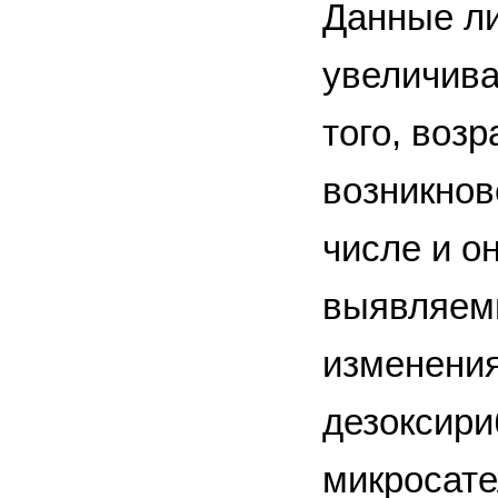
Данные ли
увеличива
того, воз
возникнов
числе и о
выявляемы
изменения
дезоксири
микросате