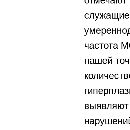
отмечают 
служащие 
умеренно
частота М
нашей точ
количеств
гиперплаз
выявляют 
нарушений