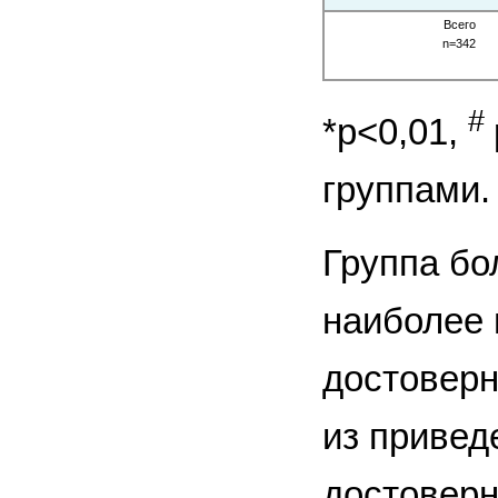
Всего
n=342
#
*р<0,01,
группами.
Группа бо
наиболее 
достоверн
из привед
достоверн