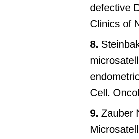
defective 
Сlinics of
8.
Steinbak
microsatell
endometrio
Cell. Oncol
9.
Zauber N.
Microsatell