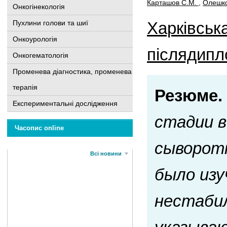
Карташов С.М.
,
Олешк
Онкогінекологія
Пухлини голови та шиї
Харківськ
Онкоурологія
післядипло
Онкогематологія
Променева діагностика, променева
терапія
Резюме.
Експериментальні дослідження
стадии в
Часопис online
сыворотк
Всі новини
было из
нестаби