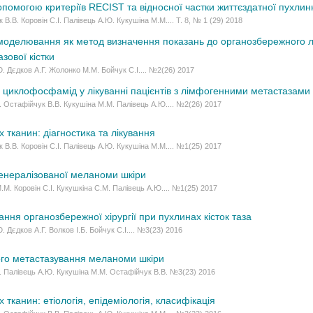
опомогою критеріїв RECIST та відносної частки життєздатної пухлин
В.В. Коровін С.І. Палівець А.Ю. Кукушіна М.М.... Т. 8, № 1 (29) 2018
оделювання як метод визначення показань до органозбережного лі
зової кістки
. Дєдков А.Г. Жолонко М.М. Бойчук С.І.... №2(26) 2017
 циклофосфамід у лікуванні пацієнтів з лімфогенними метастазам
І. Остафійчук В.В. Кукушіна М.М. Палівець А.Ю.... №2(26) 2017
 тканин: діагностика та лікування
 В.В. Коровін С.І. Палівець А.Ю. Кукушіна М.М.... №1(25) 2017
генералізованої меланоми шкіри
.М. Коровін С.І. Кукушкіна С.М. Палівець А.Ю.... №1(25) 2017
ння органозбережної хірургії при пухлинах кісток таза
 Дєдков А.Г. Волков І.Б. Бойчук С.І.... №3(23) 2016
ого метастазування меланоми шкіри
І. Палівець А.Ю. Кукушіна М.М. Остафійчук В.В. №3(23) 2016
 тканин: етіологія, епідеміологія, класифікація