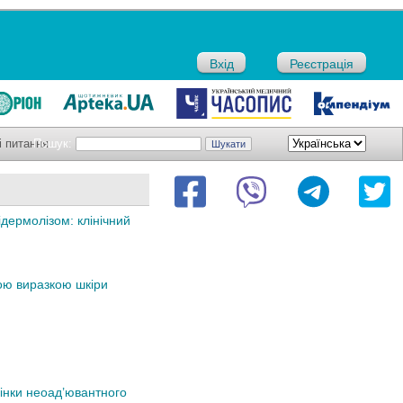
Вхід
Реєстрація
і питання
Пошук:
дермолізом: клінічний
вою виразкою шкіри
цінки неоад’ювантного