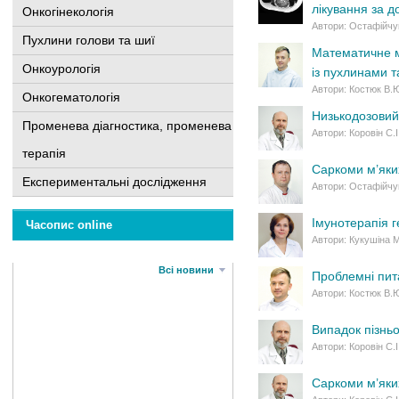
лікування за д
Онкогінекологія
Автори: Остафійчук 
Пухлини голови та шиї
Математичне м
Онкоурологія
із пухлинами та
Автори: Костюк В.Ю
Онкогематологія
Низькодозовий
Променева діагностика, променева
Автори: Коровін С.
терапія
Саркоми м’яких
Експериментальні дослідження
Автори: Остафійчук
Iмунотерапія 
Часопис online
Автори: Кукушіна М
Всі новини
Проблемні пита
Автори: Костюк В.Ю.
Випадок пізнь
Автори: Коровін С.
Саркоми м’яких