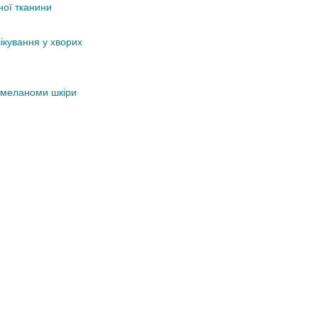
ної тканини
кування у хворих
и меланоми шкіри