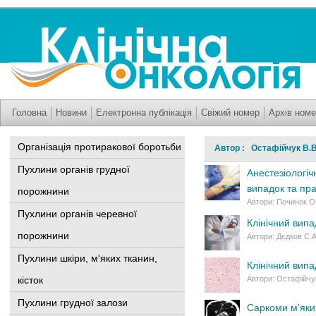
Головна
Новини
Електронна публікація
Свіжий номер
Архів номе
Організація протиракової боротьби
Автор : Остафійчук В.В
Пухлини органів грудної
Анестезіологіч
випадок та пра
порожнини
Автори: Починок О.О
Пухлини органів черевної
Клінічний випа
порожнини
Автори: Дєдков С.А.
Пухлини шкіри, м'яких тканин,
Клінічний вип
кісток
Автори: Остафійчук 
Пухлини грудної залози
Саркоми м’яких