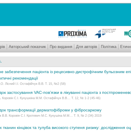
рів
Авторський показчик
Про видання
Для авторів
Політика
Етичн
.
не забезпечення пацієнта із рецесивно-дистрофічним бульозним епі
ктичні рекомендації
. Лісний І.І. Остафійчук В.В. Т. 15, №2 (58)
док застосування VAC-пов’язки в лікуванні пацієнта з постпромене
 Коровін С.І. Кукушкіна М.М. Остафійчук В.В.... Т. 12, № 1-2 (45-46)
адок трансформації дерматофіброми у фібросаркому
В.В. Коровін С.І. Кротевич М.С. Кукушіна М.М.... Т. 9, № 2 (34) 2019
 тканин кінцівок та тулуба високого ступеня ризику: дослідження о