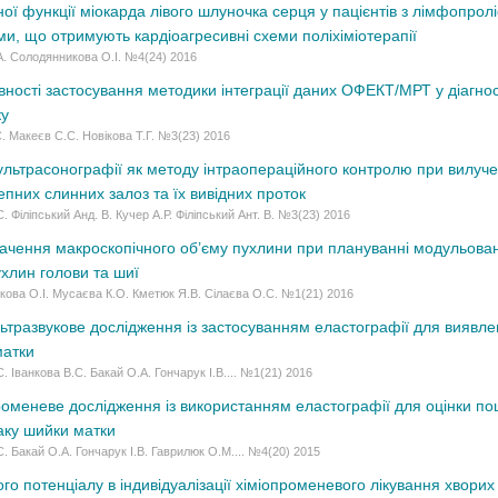
ної функції міокарда лівого шлуночка серця у пацієнтів з лімфопр
и, що отримують кардіоагресивні схеми поліхіміотерапії
А. Солодянникова О.І. №4(24) 2016
ності застосування методики інтеграції даних ОФЕКТ/МРТ у діагнос
ку
. Макеєв С.С. Новiкова Т.Г. №3(23) 2016
льтрасонографії як методу інтраопераційного контролю при вилучен
пних слинних залоз та їх вивідних проток
. Філіпський Анд. В. Кучер А.Р. Філіпський Ант. В. №3(23) 2016
ачення макроскопічного об’єму пухлини при плануванні модульовано
ухлин голови та шиї
кова О.І. Мусаєва К.О. Кметюк Я.В. Сілаєва О.С. №1(21) 2016
ьтразвукове дослідження із застосуванням еластографії для виявле
матки
. Іванкова В.С. Бакай О.А. Гончарук І.В.... №1(21) 2016
оменеве дослідження із використанням еластографії для оцінки по
аку шийки матки
С. Бакай О.А. Гончарук І.В. Гаврилюк О.М.... №4(20) 2015
го потенціалу в індивідуалізації хіміопроменевого лікування хвори