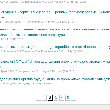
В.С. Нестеренко Т.М. Барановська Л.М. Храновська Н.М. №4(20) 2015
 лікування хворих із місцево-поширеними формами злоякісних ново
хів
В.С. Скоморохова Т.В. Столярова О.Ю. Рябов М.Ф №3(19) 2015
вності хіміопроменевої терапії хворих на місцево-поширений рак ш
сучасної гамма-терапевтичної апаратури
 Л.М. №3(19) 2015
стання крупно­фракційного передопераційного опромінення при раку
.Д. Романчук В.Р. Туманова О.А. Крижанівська А.Є.... №2(18) 2015
ехнології ОФЕКТ/КТ при дослідженні опорно-рухового апарату у пац
ми
 Трегуб Л.С. Солодянникова О.І. Кундін В.Ю.... №2(18) 2015
дослідження органів грудної клітки за проникаючої травми з ушкод
С. Халатурник І.Б. Кучер А.Р. №1(17) 2015
«
1
2
3
4
5
»