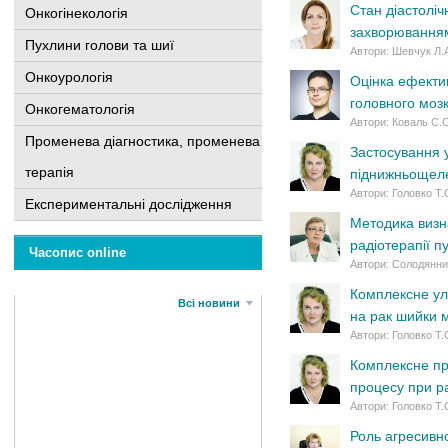
Стан діастоліч
Онкогінекологія
захворюванням
Пухлини голови та шиї
Автори: Шевчук Л.
Онкоурологія
Оцінка ефектив
головного моз
Онкогематологія
Автори: Коваль С.С
Променева діагностика, променева
Застосування у
терапія
піднижньощеле
Автори: Головко Т.С
Експериментальні дослідження
Методика визн
радіотерапії п
Часопис online
Автори: Солодянни
Комплексне ул
Всі новини
на рак шийки 
Автори: Головко Т.С
Комплексне пр
процесу при р
Автори: Головко Т.
Роль агресивно