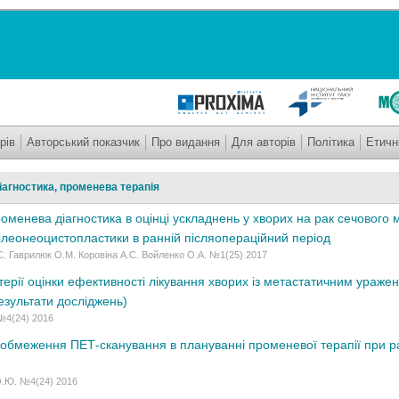
рів
Авторський показчик
Про видання
Для авторів
Політика
Етичн
агностика, променева терапія
менева діагностика в оцінці ускладнень у хворих на рак сечового 
 ілеонеоцистопластики в ранній післяопераційний період
С. Гаврилюк О.М. Коровіна А.С. Войленко О.А. №1(25) 2017
ерії оцінки ефективності лікування хворих із метастатичним уражен
езультати досліджень)
 №4(24) 2016
 обмеження ПЕТ-сканування в плануванні променевої терапії при ра
О.Ю. №4(24) 2016