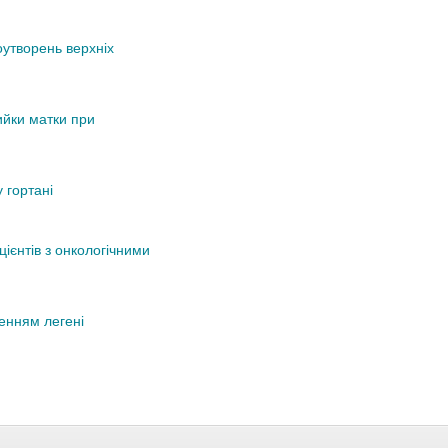
утворень верхніх
ийки матки при
 гортані
ієнтів з онкологічними
женням легені