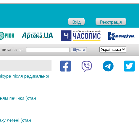
Вхід
Реєстрація
і питання
Пошук:
міхура після радикальної
ням печінки (стан
ку легені (стан