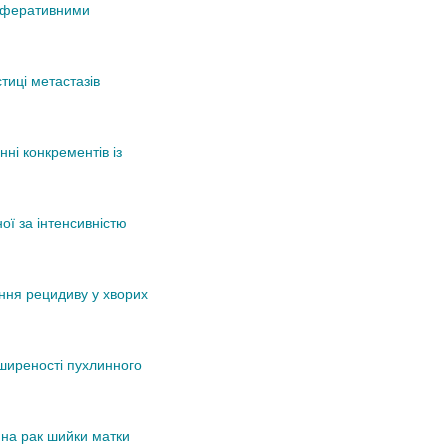
оліферативними
тиці метастазів
ні конкрементів із
ї за інтенсивністю
ння рецидиву у хворих
ширеності пухлинного
х на рак шийки матки