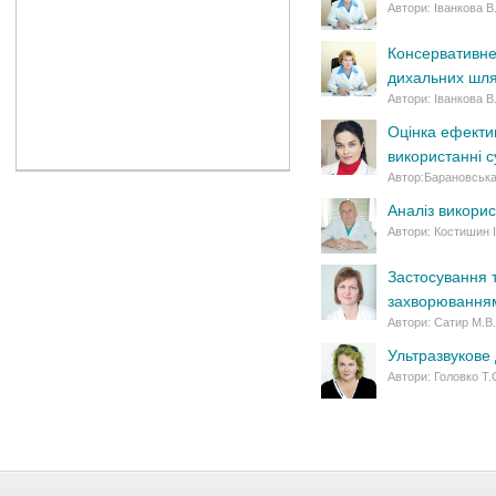
Автори: Іванкова 
Консервативне
дихальних шля
Автори: Іванкова 
Оцінка ефекти
використанні 
Автор:Барановська
Аналіз викори
Автори: Костишин І
Застосування т
захворювання
Автори: Сатир М.В.
Ультразвукове 
Автори: Головко Т.