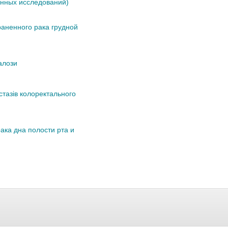
енных исследований)
аненного рака грудной
алози
стазів колоректального
ка дна полости рта и