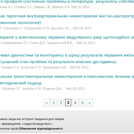
го профиля (состояние проблемы в литературе, результаты собств
ова О.І. Головко Т.С. Лаврик Г.В. Шевчук Л.А. №8 (4) 2012
я таргетная внутриартериальная химиотерапия местно-распростр
зионная технология)
Г. Смоланка І.І. Супруненко О.О. Досенко І.В.... №8 (4) 2012
терапія у комплексному лікуванні медулярного раку щитоподібної з
 Солодянникова О.І. Саган Д.Л. Трацевський В.В.... №8 (4) 2012
вої діагностики та моніторингу в оцінці результатів лікування мета
 (сучасний стан проблем та результати власних досліджень)
. Головко Т.С. Колеснік О.О. Лукашенко А.В.... №8 (4) 2012
льная транстемпоральная химиотерапия в комплексном лечении ра
методический подход
. Югрінов О.Г. Коробко Є.В. Руденко Д.Н.... №6 (2) 2012
«
1
2
3
4
5
»
оване медичне інтернет-видання для лікарів,
в, фармацевтів, студентів медичних і
ичних вузів.
Обмеження відповідальності