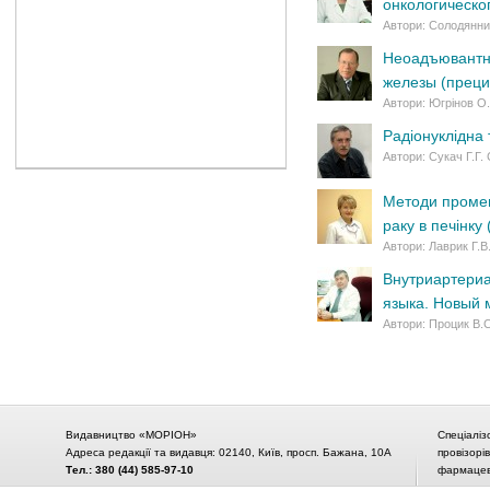
онкологическо
Автори: Солодянник
Неоадъювантна
железы (преци
Автори: Югрінов О.
Радіонуклідна 
Автори: Сукач Г.Г.
Методи промене
раку в печінку
Автори: Лаврик Г.В
Внутриартериа
языка. Новый 
Автори: Процик В.С
Видавництво «МОРІОН»
Спеціаліз
Адреса редакції та видавця: 02140, Київ, просп. Бажана, 10А
провізорі
Тел.: 380 (44) 585-97-10
фармацевт