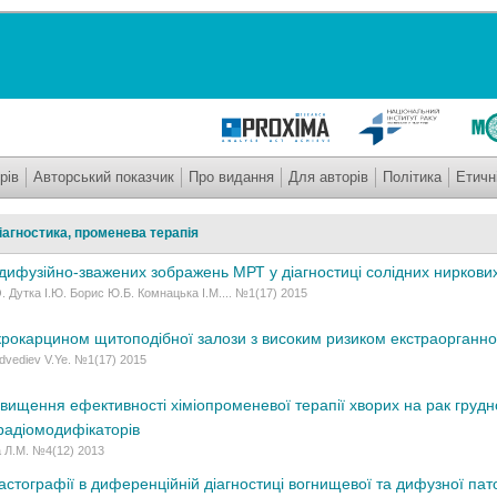
рів
Авторський показчик
Про видання
Для авторів
Політика
Етичн
агностика, променева терапія
дифузійно-зважених зображень МРТ у діагностиці солідних ниркови
 Дутка І.Ю. Борис Ю.Б. Комнацька І.М.... №1(17) 2015
крокарцином щитоподібної залози з високим ризиком екстраорганної 
edvediev V.Ye. №1(17) 2015
двищення ефективності хіміопроменевої терапії хворих на рак груд
радіомодифікаторів
 Л.М. №4(12) 2013
стографії в диференційній діагностиці вогнищевої та дифузної пато