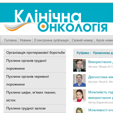
Головна
Новини
Електронна публікація
Свіжий номер
Архів номе
Організація протиракової боротьби
Рубрика : Променева ді
Пухлини органів грудної
Використання 
Автори: Мицик Ю.О.
порожнини
Пухлини органів черевної
Діагностика мі
Автори: Reyti A. M
порожнини
Можливість пі
Пухлини шкіри, м'яких тканин,
використання 
кісток
Автор:Барановська
Пухлини грудної залози
Можливості ела