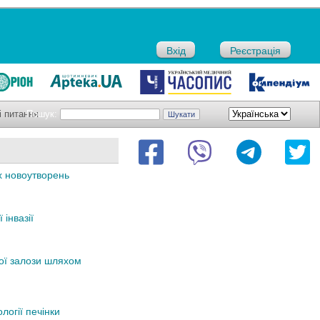
Вхід
Реєстрація
і питання
Пошук:
х новоутворень
інвазії
ної залози шляхом
логії печінки