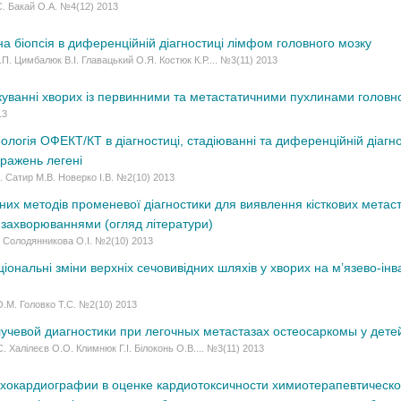
С. Бакай О.А. №4(12) 2013
а біопсія в диференційній діагностиці лімфом головного мозку
.П. Цимбалюк В.І. Главацький О.Я. Костюк К.Р.... №3(11) 2013
куванні хворих із первинними та метастатичними пухлинами головн
13
логія ОФЕКТ/КТ в діагностиці, стадіюванні та диференційній діагно
уражень легені
. Сатир М.В. Новерко І.В. №2(10) 2013
них методів променевої діагностики для виявлення кісткових метаста
 захворюваннями (огляд літератури)
. Солодянникова О.І. №2(10) 2013
ональні зміни верхніх сечовивідних шляхів у хворих на м’язево-інв
О.М. Головко Т.С. №2(10) 2013
учевой диагностики при легочных метастазах остеосаркомы у дете
С. Халілеєв О.О. Климнюк Г.І. Білоконь О.В.... №3(11) 2013
хокардиографии в оценке кардиотоксичности химиотерапевтическо