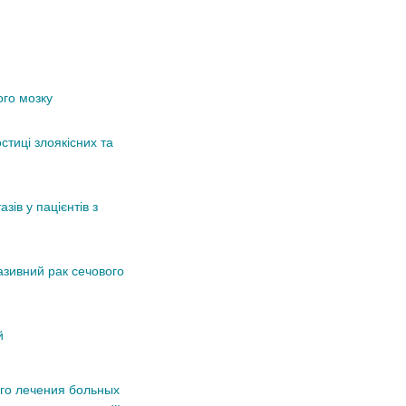
ого мозку
стиці злоякісних та
зів у пацієнтів з
азивний рак сечового
й
го лечения больных