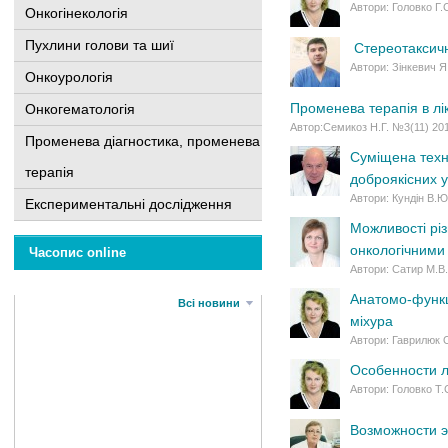
Автори: Головко Г.
Онкогінекологія
Пухлини голови та шиї
Стереотаксичн
Автори: Зінкевич Я
Онкоурологія
Променева терапія в лі
Онкогематологія
Автор:Семикоз Н.Г. №3(11) 20
Променева діагностика, променева
Суміщена техно
терапія
доброякісних 
Автори: Кундін В.Ю
Експериментальні дослідження
Можливості різ
онкологічними
Часопис online
Автори: Сатир М.В
Анатомо-функці
Всі новини
міхура
Автори: Гаврилюк 
Особенности л
Автори: Головко Т.
Возможности э