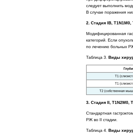
следует выполнить мод
В случае поражения ни
2. Стадия IВ, T1N1M0
Модифицированная гастр
категорий. Если опухо
по лечению больных РЖ
Таблица 3.
Виды хирур
Глуби
Т1 (слизист
Т1 (слизист
Т2 (собственная мыш
3. Стадия II, T1N2M0,
Стандартная гастрэктом
РЖ во II стадии.
Таблица 4.
Виды хирур