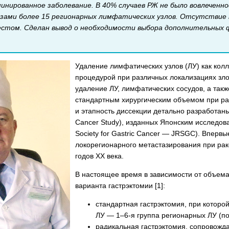
инированное заболевание. В 40% случаев РЖ не было вовлеченно
ами более 15 регионарных лимфатических узлов. Отсутствие п
стом. Сделан вывод о необходимости выбора дополнительных ф
Удаление лимфатических узлов (ЛУ) как кол
процедурой при различных локализациях зло
удаление ЛУ, лимфатических сосудов, а так
стандартным хирургическим объемом при ра
и этапность диссекции детально разработаны
Cancer Study), изданных Японским исследо
Society for Gastric Cancer — JRSGC). Впер
локорегионарного метастазирования при раке
годов XX века.
В настоящее время в зависимости от объем
варианта гастрэктомии [1]:
стандартная гастрэктомия, при котор
ЛУ — 1–6-я группа регионарных ЛУ (по
радикальная гастрэктомия, сопровож