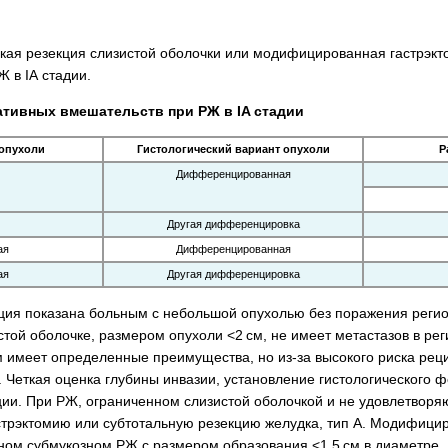
кая резекция слизистой оболочки или модифицированная гастрэкто
 в IА стадии.
тивных вмешательств при РЖ в IA стадии
 опухоли
Гистологический вариант опухоли
Р
Дифференцированная
Другая дифференцировка
ая
Дифференцированная
ая
Другая дифференцировка
ция показана больным с небольшой опухолью без поражения реги
стой оболочке, размером опухоли <2 см, не имеет метастазов в ре
 имеет определенные преимущества, но из-за высокого риска реци
. Четкая оценка глубины инвазии, установление гистологического
ции. При РЖ, ограниченном слизистой оболочкой и не удовлетвор
рэктомию или субтотальную резекцию желудка, тип А. Модифициро
м субмукозном РЖ с размером образования <1,5 см в диаметре.