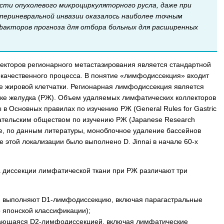
сти опухолевого микроциркуляторного русла, даже при
ериневральной инвазии оказалось наиболее точным
акторов прогноза для отбора больных для расширенных
лекторов регионарного метастазирования является стандартной
качественного процесса. В понятие «лимфодиссекция» входит
же жировой клетчатки. Регионарная лимфодиссекция является
ке желудка (РЖ). Объем удаляемых лимфатических коллекторов
 в Основных правилах по изучению РЖ (General Rules for Gastric
вательским обществом по изучению РЖ (Japanese Research
вые, по данным литературы, моноблочное удаление бассейнов
 этой локализации было выполнено D. Jinnai в начале 60-х
а диссекции лимфатической ткани при РЖ различают три
ой выполняют D1-лимфодиссекцию, включая парагастральные
 японской классификации);
дающаяся D2-лимфодиссекцией, включая лимфатические