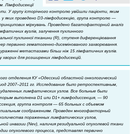
. Лімфодисекції
рупи. У групу історічного контролю увійшли пацієнти, яким
х, у яких проведено D3-лімфодисекцію, група контролю —
ї з принципових міркувань. Проведено багатофакторний аналіз
імфатичних вузлів, залучення пухлинного
идуальної пухлинної тканини (R), ступеня диференціювання
актер первинно гематогенно-дисемінованого захворювання.
 ураженні метастазами більш ніж 15 лімфатичних вузлів.
у хворих для розширених лімфодисекцій.
ского отделения КУ «Одесский областной онкологический
ериод 2007–2011 гг. Исследование было ретроспективным,
удаленных лимфатических узлов. Все больные были
оторым выполнена D1 или D1+ лимфодиссекция, — 90
ссекция, группа контроля — 65 больных с объемом
нципиальным соображениям. Проведен многофакторный
 количества пораженных лимфатических узлов,
ьной инвазии (Nev), наличия резидуальной опухолевой ткани
дии опухолевого процесса, представлял первично