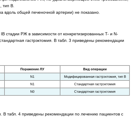
 тип В.
па вдоль общей печеночной артерии) не показано.
IВ стадии РЖ в зависимости от конкретизированных T- и N-
стандартная гастрэктомия. В табл. 3 приведены рекомендации
Поражение ЛУ
Вид операции
N1
Модифицированная гастр­эктомия, тип В
N1
Стандартная гастрэктомия
N0
Стандартная гастрэктомия
ям. В табл. 4 приведены рекомендации по лечению пациентов с