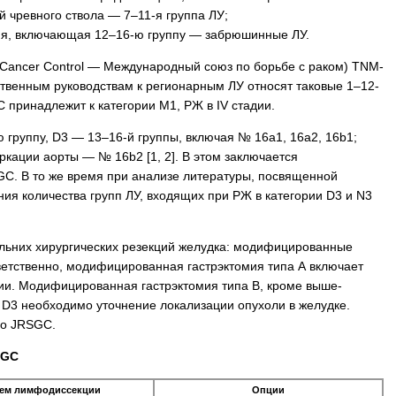
 чревного ствола — 7–11-я группа ЛУ;
ия, включающая 12–16-ю группу — забрюшинные ЛУ.
al Cancer Control — Международный союз по борьбе с раком) TNM-
ственным руководствам к регионарным ЛУ относят таковые 1–12-
C принадлежит к категории М1, РЖ в IV стадии.
-ю группу, D3 — 13–16-й группы, включая № 16a1, 16a2, 16b1;
ации аорты — № 16b2 [1, 2]. В этом заключается
C. В то же время при анализе литературы, посвященной
ия количества групп ЛУ, входящих при РЖ в категории D3 и N3
кальних хирургических резекций желудка: модифицированные
тветственно, модифицированная гастрэктомия типа А включает
ии. Модифицированная гастрэктомия типа В, кроме выше­
и D3 необходимо уточнение локализации опухоли в желудке.
но JRSGC.
SGC
ем лимфодиссекции
Опции