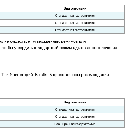
Вид операции
Стандартная гастрэктомия
Стандартная гастрэктомия
Стандартная гастрэктомия
ор не существует утвержденных режимов для
 чтобы утвердить стандартный режим адъювантного лечения
 T- и N-категорий. В табл. 5 представлены рекомендации
Вид операции
Стандартная гастрэктомия
Стандартная гастрэктомия
Расширенная гастрэктомия