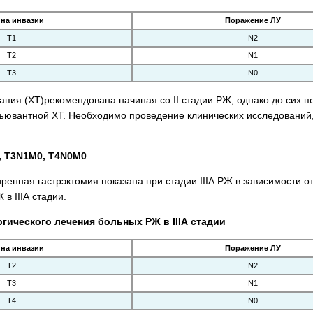
ина инвазии
Поражение ЛУ
Т1
N2
Т2
N1
Т3
N0
пия (ХТ)рекомендована начиная со II стадии РЖ, однако до сих п
ювантной ХТ. Необходимо проведение клинических исследований,
0, T3N1M0, T4N0M0
енная ­гастрэктомия показана при стадии IIIА РЖ в зависимости от
в IIIА стадии.
гического лечения больных РЖ в IIIА стадии
ина инвазии
Поражение ЛУ
Т2
N2
Т3
N1
Т4
N0