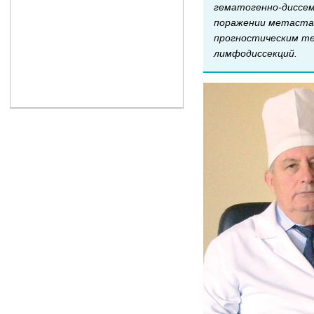
гематогенно-диссем
поражении метастаз
прогностическим те
лимфодиссекций.