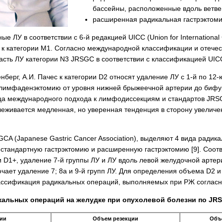
бассейны, расположенные вдоль ветвей
расширенная радикальная гастрэктом
е ЛУ в соответствии с 6-й редакцией UICC (Union for Internation
 к категории М1. Согласно международной классификации и оте­че
часть ЛУ категории N3 JRSGC в соответствии с классификацией UIC
тенберг, А.И. Пачес к категории D2 относят удаление ЛУ с 1-й по 12
имфаден­эктомию от уровня нижней брыжеечной артерии до бифурк
а международного подхода к лимфодиссекциям и стандартов JRSG
еживается медленная, но уверенная тенденция в сторону увеличен
CA (Japanese Gastric Cancer Association), выделяют 4 вида ради
, стандартную гастрэктомию и расширенную гастрэктомию [9]. Соо
D1+, удаление 7-й группы ЛУ и ЛУ вдоль левой желудочной артер
чает удаление 7; 8а и 9-й групп ЛУ. Для определения объема D2 
лассификация радикальных операций, выполняемых при РЖ соглас
альных операций на желудке при опухолевой болезни по JR
ии
Объем резекции
Объ