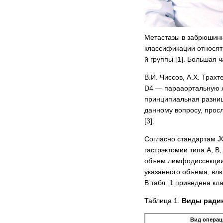
Метастазы в забрюшинны
классификации относят
й группы [1]. Большая 
В.И. Чиссов, А.Х. Трах
D4 — парааортальную л
принципиальная разниц
данному вопросу, просл
[3].
Согласно стандартам JG
гастрэктомии типа А, В
объем лимфодиссекции 
указанного объема, влю
В табл. 1 приведена к
Таблица 1.
Виды радик
Вид операц