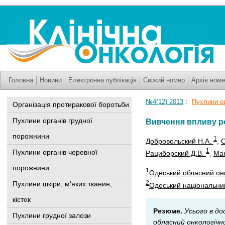
Головна
Новини
Електронна публікація
Свіжий номер
Архів номе
№4(12) 2013
:
Пухлини о
Організація протиракової боротьби
Пухлини органів грудної
Вивчення впливу р
порожнини
1
Добровольский Н.А.
,
О
1
Пухлини органів черевної
Рациборский Д.В.
,
Мак
порожнини
1
Одеський обласний он
2
Пухлини шкіри, м'яких тканин,
Одеський національни
кісток
Резюме.
Усього в до
Пухлини грудної залози
обласний онкологічн