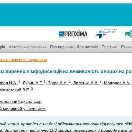
рів
Авторський показчик
Про видання
Для авторів
Політика
Етичн
рганів черевної порожнини
озширених лімфодисекцій на виживаність хворих на ра
1
1
1
2
рел Н.А.
,
Лурин А.Г.
,
Згура А.Н.
,
Биленко А.А.
,
Машуков А.А.
2
симовский В.Е.
кологічний диспансер
й медичний університет
слідження, проведене на базі абдомінального онкохірургічного від
ий диспансер», включено 188 хворих, оперованих з приводу рака ш