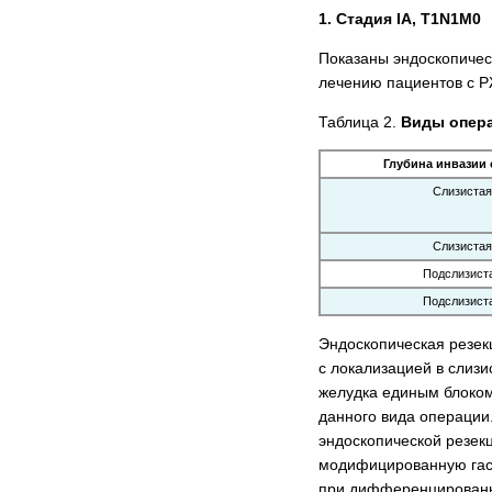
1. Стадия IА, T1N1M0
Показаны эндоскопичес
лечению пациентов с РЖ
Таблица 2.
Виды опера
Глубина инвазии
Слизистая
Слизистая
Подслизист
Подслизист
Эндоскопическая резек
с локализацией в слизи
желудка единым блоком
данного вида операции
эндоскопической резек
модифицированную гаст
при дифференцированно