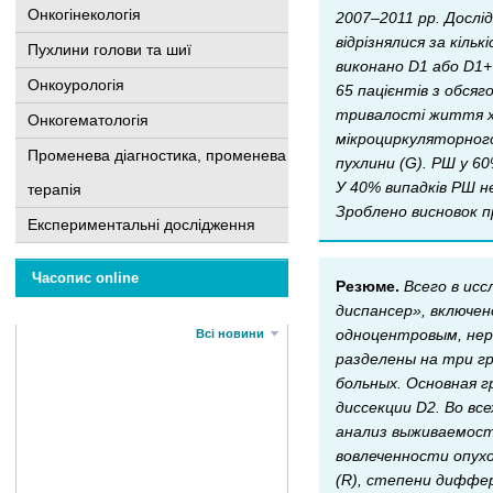
Онкогінекологія
2007–2011 рр. Дослі
відрізнялися за кіль
Пухлини голови та шиї
виконано D1 або D1+
Онкоурологія
65 пацієнтів з обсяг
тривалості життя хв
Онкогематологія
мікроциркуляторного 
Променева діагностика, променева
пухлини (G). РШ у 6
У 40% випадків РШ н
терапія
Зроблено висновок п
Експериментальні дослідження
Часопис online
Резюме.
Всего в ис
диспансер», включен
одноцентровым, нер
Всі новини
разделены на три г
больных. Основная г
диссекции D2. Во в
анализ выживаемост
вовлеченности опухо
(R), степени диффер