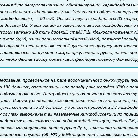
дження було ретроспективним, одноцентровим, нерандомізованим
кістю видалених ліфатичних вузлів. Усіх хворих поділено на три г
 лімфодисекцію, — 90 осіб. Основна група складалася із 33 хвори
ом дисекції D2. У всіх випадках виконано так звані лімфодисекці
орих залежно від типу дисекції, стадії РШ, кількості уражених л
русла (ly, v), ознак периневральної інвазії (Nev), наявності рез
0% пацієнтів, незалежно від стадії пухлинного процесу, мав хар
е поширювався на пухлинне мікроциркуляторне русло, навіть при
ро необхідність вибору додаткових факторів прогнозу для відбор
следование, проведенное на базе абдоминального онкохирургиче
о 188 больных, оперированных по поводу рака желудка (РЖ) в п
андомизированным. Лимфодиссекции отличались по количеству 
руппы. В группу исторического контроля включены пациенты, к
руппа состояла из 33 больных, у которых проведена D3-лимфоди
сех случаях выполнены так называемые лимфодиссекции по при
и больных в зависимости от вида лимфодиссекции, стадии РЖ,
левого микроциркуляторного русла (ly, v), признаков периневрал
енцировки опухоли (G). РЖ у 60% пациентов, независимо от ста