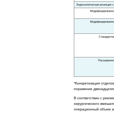
Эндоскопическая резекция с
Модифицированная
Модифицированная
Стандартна
Расширенн
*Конкретизация отдело
поражение двенадцатип
В соответствии с реком
хирургического вмешате
операционный объем за