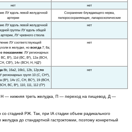
нет
нет
ие ЛУ вдоль левой желудочной
Сохранение блуждающего нерва,
артерии
пилоросохраняющие, лапароскопические
ие ЛУ вдоль левой желудочной
нет
редней группы ЛУ вдоль общей
 артерии, ЛУ чревного ствола
ление ЛУ соответствующей
нет
ухоли в желудке, но
всегда
7; 8а;
по показаниям
: ЛУ регионарных
ВС, В*), 11d (ВС, В*), 12а (ВСН,
 СН, СВ*), 14v (ВСН, Н, НД*)
да
8b, 16a2, 16b1, 12b, 12p;
по
нет
ЛУ регионарных групп 10 (С, СН*),
a (В*), 14v (С, СН, ВС*), 19 (ВСН,
ВСН, ВС, В*), 110, 111, 112 (П*)
, Н — нижняя треть желудка, П — переход на пищевод, Д —
 со стадией РЖ. Так, при IА стадии объем радикального
 желудка до стандартной ­гастрэктомии, поэтому конкретный