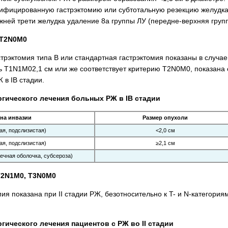
ифицированную гастрэктомию или субтотальную резекцию желудка,
жней трети желудка удаление 8а группы ЛУ (передне-верхняя груп
, T2N0M0
эктомия типа В или стандартная гастрэктомия показаны в случае 
ль T1N1М02,1 см или же соответствует критерию T2N0М0, показана 
 в IВ стадии.
гического лечения больных РЖ в IВ стадии
на инвазии
Размер опухоли
ая, подслизистая)
<2,0 см
ая, подслизистая)
≥2,1 см
ечная оболочка, субсероза)
 T2N1M0, T3N0M0
ия показана при II стадии РЖ, безотносительно к T- и N-категори
гического лечения пациентов с РЖ во II стадии