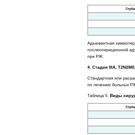
Глуб
Адъювантная химиотера
послеоперационной адъ
при РЖ.
4. Стадия IIIА, T2N2M
Стандартная или расшир
по лечению больных РЖ 
Таблица 5.
Виды хирур
Глуб