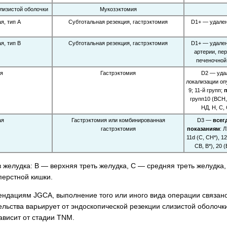
лизистой оболочки
Мукозэктомия
, тип А
Субтотальная резекция, гастрэктомия
D1+ — удален
, тип В
Субтотальная резекция, гастрэктомия
D1+ — удален
артерии, пе
печеночной
я
Гастрэктомия
D2 — уда
локализации оп
9; 11-й групп;
групп10 (ВСН, 
НД, Н, С,
ая
Гастрэктомия или комбинированная
D3 —
всег
гастрэктомия
показаниям
: 
11d (С, СН*), 12
СВ, В*), 20 (
в желудка: В — верхняя треть желудка, С — средняя треть желудка
ерстной кишки.
ендациям JGCA, выполнение того или иного вида операции связано
льства варьирует от эндоскопической резекции слизистой оболочки
висит от стадии TNM.