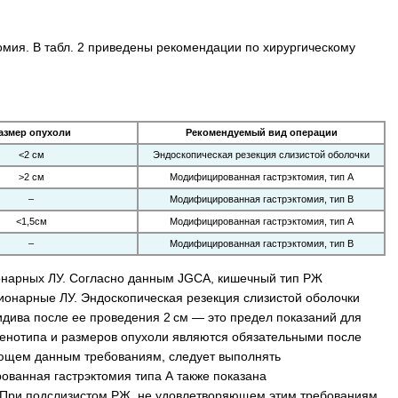
мия. В табл. 2 приведены рекомендации по хирургическому
азмер опухоли
Рекомендуемый вид операции
<2 см
Эндоскопическая резекция слизистой оболочки
>2 см
Модифицированная гастрэктомия, тип А
–
Модифицированная гастрэктомия, тип В
<1,5см
Модифицированная гастрэктомия, тип А
–
Модифицированная гастрэктомия, тип В
онарных ЛУ. Согласно данным JGCA, кишечный тип РЖ
гионарные ЛУ. Эндоскопическая резекция слизистой оболочки
дива после ее проведения 2 см — это предел показаний для
 фенотипа и размеров опухоли являются обязательными после
яющем данным требованиям, следует выполнять
ванная гастрэктомия типа А также показана
 При подслизистом РЖ, не удовлетворяющем этим требованиям,