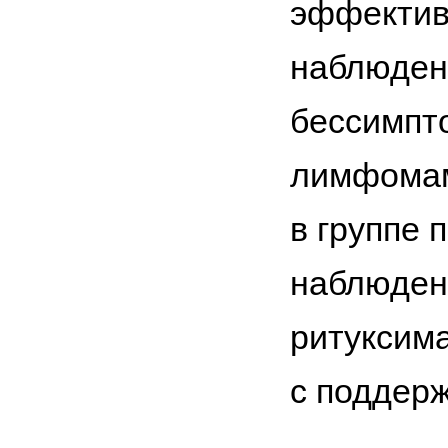
эффектив
наблюден
бессимпт
лимфомам
в группе 
наблюден
ритуксим
с поддер