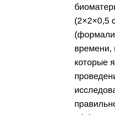
биоматер
(2×2×0,5 
(формалин
времени, 
которые 
проведен
исследова
правильно