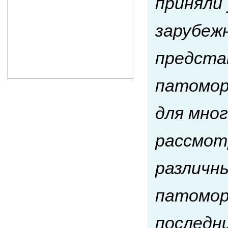
приняли 
зарубеж
представ
патомор
для мно
рассмот
различны
патомор
последн