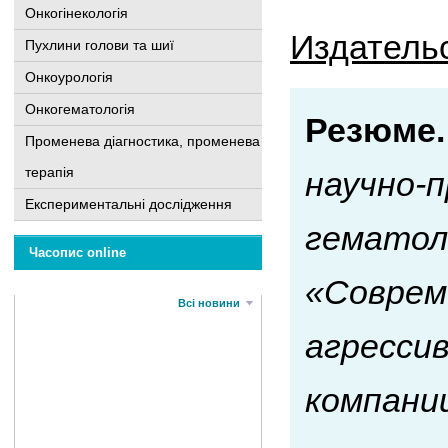
Онкогінекологія
Издател
Пухлини голови та шиї
Онкоурологія
Онкогематологія
Резюме.
Променева діагностика, променева
терапія
научно-п
Експериментальні дослідження
гематол
Часопис online
«Соврем
Всі новини
агресси
компани