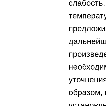
слабость
температу
предложи
дальнейши
произвед
необходи
уточнения
образом, 
установле