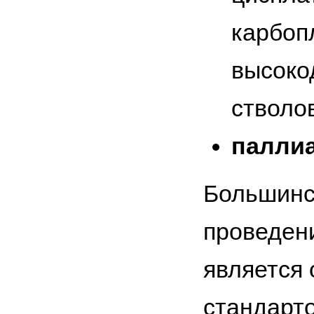
карбопл
высоко
стволо
паллиа
Большинс
проведен
является
стандарто