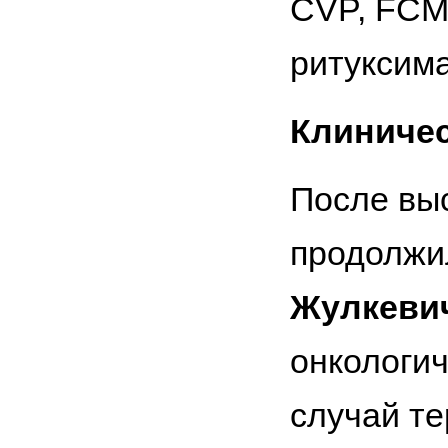
CVP, FCM
ритуксима
Клиничес
После вы
продолжи
Жулкеви
онкологич
случай т