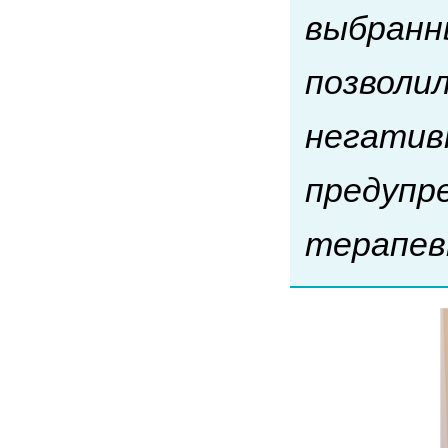
выбранн
позволи
негатив
предупр
терапев