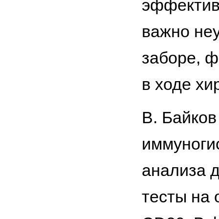
эффективн
важно неу
заборе, ф
в ходе хи
В. Байко
иммуноги
анализа д
тесты на 