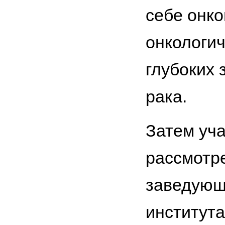
себе онко
онкологи
глубоких
рака.
Затем уч
рассмотр
заведующ
института