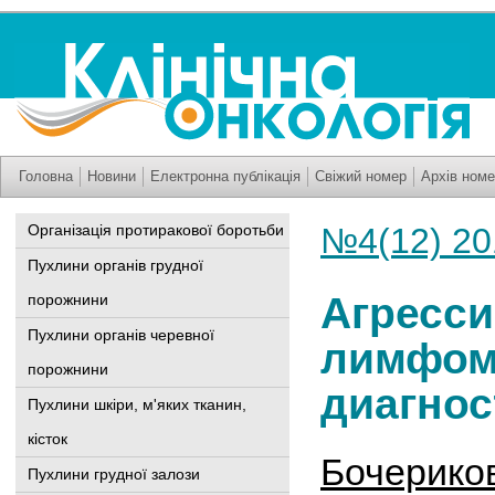
Головна
Новини
Електронна публікація
Свіжий номер
Архів номе
Організація протиракової боротьби
№4(12) 20
Пухлини органів грудної
Агресс
порожнини
Пухлини органів черевної
лимфом
порожнини
диагнос
Пухлини шкіри, м'яких тканин,
кісток
Бочериков
Пухлини грудної залози