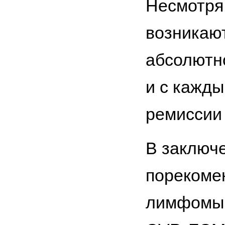
Несмотря
возникаю
абсолютно
и с кажд
ремиссии
В заключе
порекоме
лимфомы 