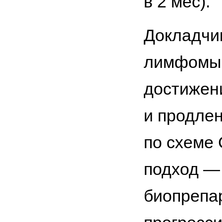
в 2 мес).
Докладчи
лимфомы
достижен
и продлен
по схеме
подход —
биопрепа