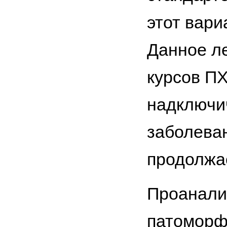
этот вари
Данное ле
курсов П
надключи
заболева
продолжае
Проанали
патоморф