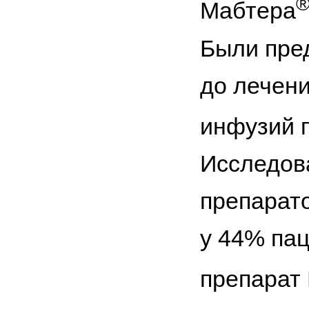
Мабтера
Были пре
до лечени
инфузий 
Исследов
препарат
у 44% па
препарат