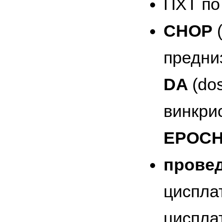
ПХТ по
CHOP
(
предни
DA
(do
винкри
EPOC
провед
циспла
циспла