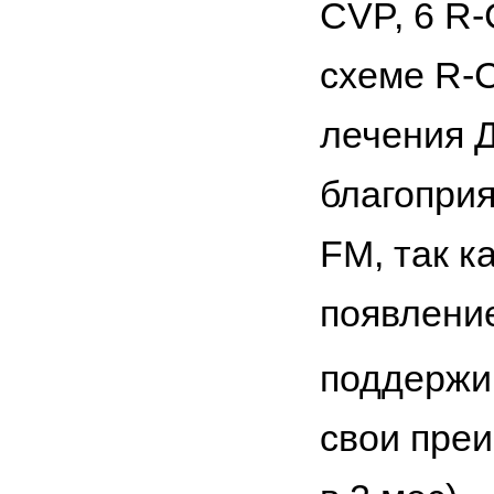
CVP, 6 R-
схеме R-
лечения 
благопри
FМ, так к
появление
поддержи
свои преи