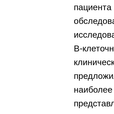
пациента 
обследова
исследова
В-клеточн
клиническ
предложил
наиболее
представ