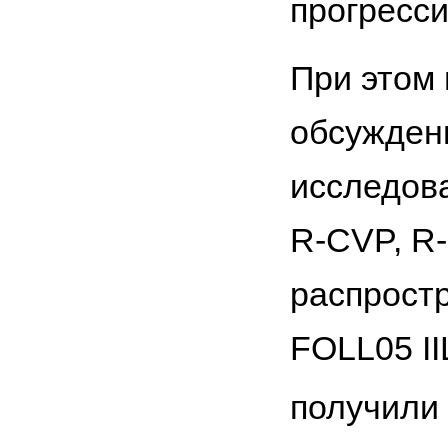
прогресс
При этом 
обсуждени
исследова
R-CVP, R
распрост
FOLL05 I
получили