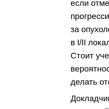
если отм
прогресси
за опухо
в I/II ло
Стоит уче
вероятнос
делать от
Докладчи