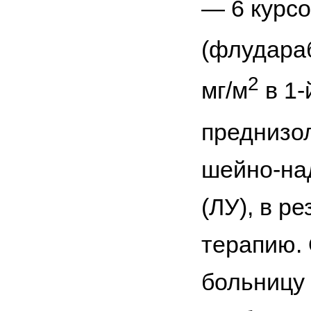
— 6 курс
(флудара
2
мг/м
в 1-
преднизол
шейно-на
(ЛУ), в р
терапию. 
больницу 