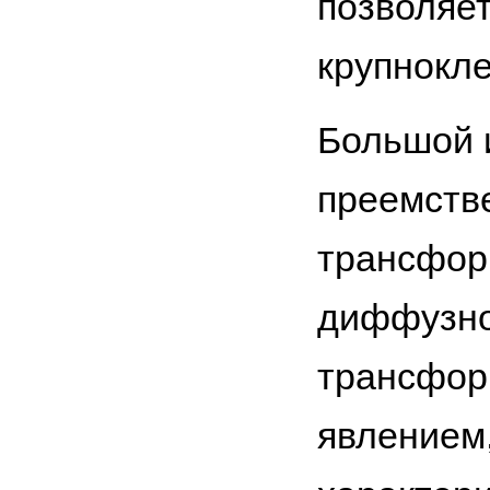
позволяе
крупнокл
Большой 
преемств
трансфор
диффузнок
трансфор
явлением,