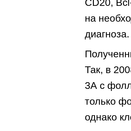
CD20, Bcl
на необх
диагноза.
Полученны
Так, в 20
3А с фолл
только фо
однако кл