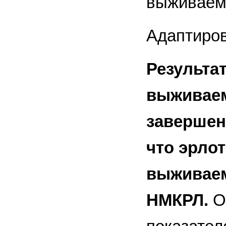
выживаем
Адаптирова
Результа
выживаем
завершен
что эрло
выживаем
НМКРЛ.
О