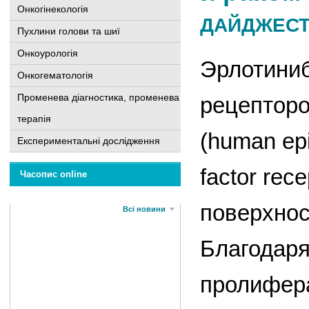
Онкогінекологія
ДАЙДЖЕС
Пухлини голови та шиї
Онкоурологія
Эрлотиниб
Онкогематологія
Променева діагностика, променева
рецептор
терапія
(human epi
Експериментальні дослідження
factor re
Часопис online
поверхнос
Всі новини
Благодаря
пролифера