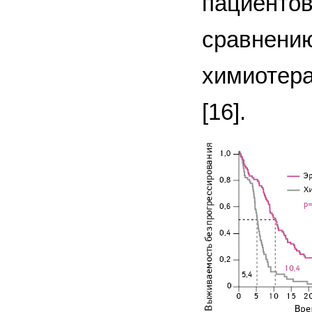
пациентов
сравнению
химиотерап
[16].