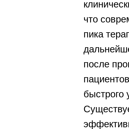
клиническ
что совре
пика тера
дальнейше
после про
пациентов
быстрого 
Существуе
эффективн