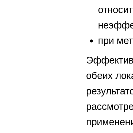
относи
неэффе
при ме
Эффективн
обеих лок
результат
рассмотре
применен