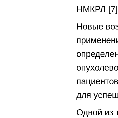
НМКРЛ [7]
Новые воз
применени
определе
опухолево
пациентов
для успеш
Одной из 