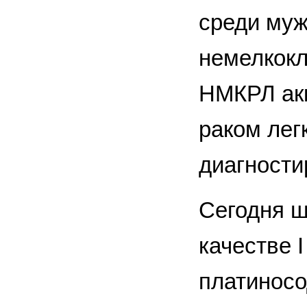
среди муж
немелкокл
НМКРЛ акк
раком лег
диагности
Сегодня ш
качестве 
платиносо