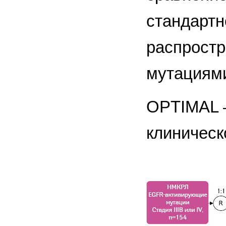
стандартн
распрост
мутациям
OPTIMAL 
клиническо