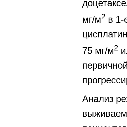
доцетаксе
2
мг/м
в 1-
цисплатин
2
75 мг/м
и
первичной
прогресси
Анализ ре
выживаемо