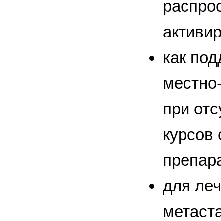
распро
активи
как по
местно
при отс
курсов 
препар
для ле
метаст