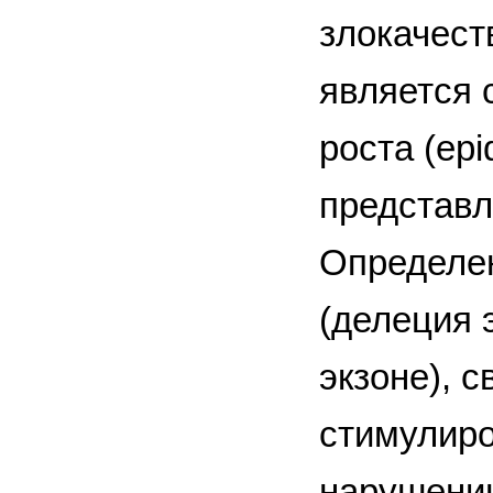
злокачест
является 
роста (epi
представ
Определе
(делеция 
экзоне), 
стимулиро
нарушению