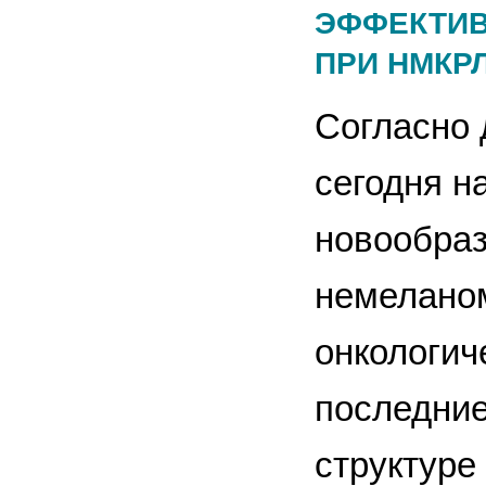
ЭФФЕКТИВ
ПРИ НМКР
Согласно 
сегодня н
новообраз
немеланом
онкологич
последние
структуре