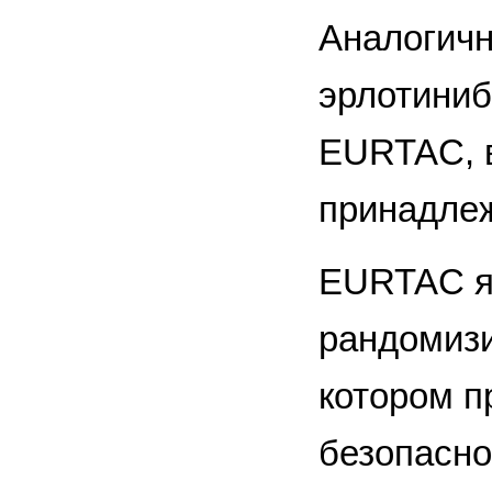
Аналогичн
эрлотиниб
EURTAC, в
принадлеж
EURTAC я
рандомизи
котором п
безопасно