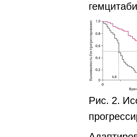
гемцитабин
Рис. 2. И
прогресси
Адаптирова