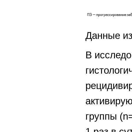
Данные из:
В исследо
гистологи
рецидивир
активирую
группы (n
1 раз в с