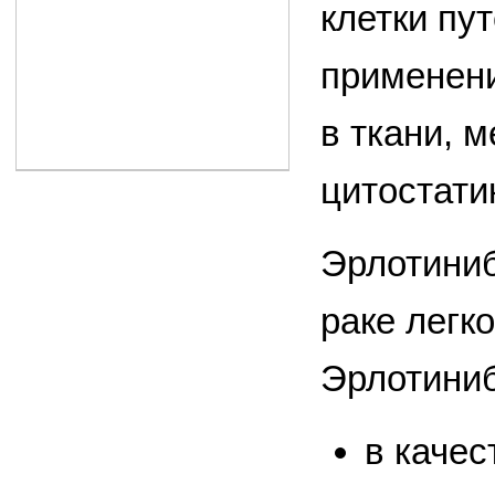
клетки пу
применени
в ткани, 
цито­стати
Эрлотиниб
раке легк
Эрлотиниб
в качес