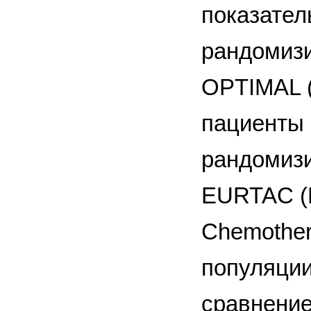
показател
рандомизи
OPTIMAL (
пациенты 
рандомизи
EURTAC (E
Chemother
популяции
сравнение