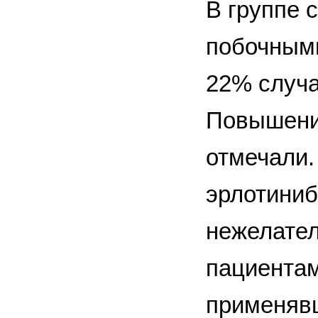
В группе 
побочными
22% случа
Повышения
отмечали.
эрлотиниб
нежелател
пациентам
применявш