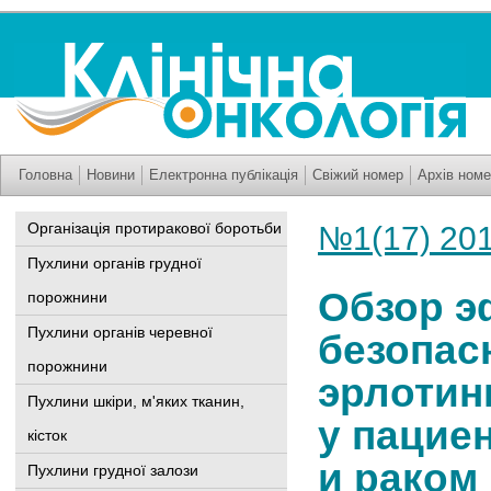
Головна
Новини
Електронна публікація
Свіжий номер
Архів номе
Організація протиракової боротьби
№1(17) 20
Пухлини органів грудної
Обзор э
порожнини
Пухлини органів черевної
безопас
порожнини
эрлотин
Пухлини шкіри, м'яких тканин,
у пацие
кісток
и раком
Пухлини грудної залози