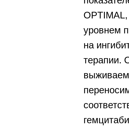
показател
OPTIMAL, 
уровнем п
на ингиби
терапии. 
выживаемо
переноси
соответст
гемцитаби