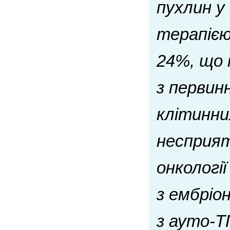
пухлин у 
терапією
24%, що 
з первин
клітинни
несприят
онкологі
з ембріо
з ауто-Т