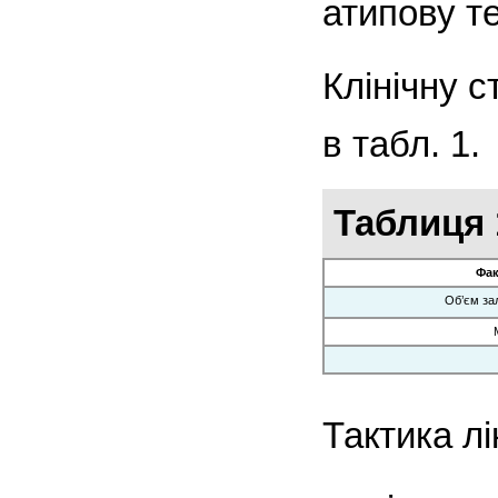
атипову те
Клінічну 
в табл. 1.
Таблиця 
Фак
Об’єм за
Тактика л