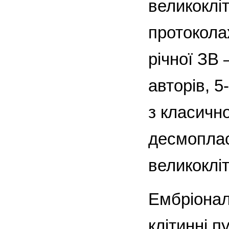
великоклі
протокола
річної ЗВ 
авторів, 5
з класичн
десмопла
великоклі
Ембріонал
клітинні 