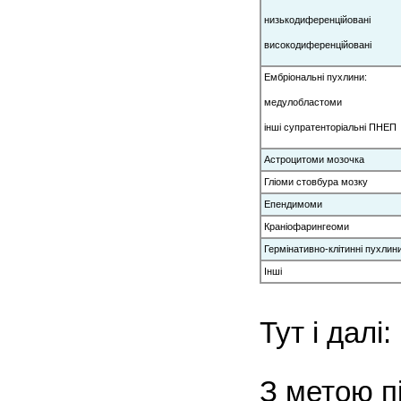
низькодиференційовані
високодиференційовані
Ембріональні пухлини:
медулобластоми
інші супратенторіальні ПНЕП
Астроцитоми мозочка
Гліоми стовбура мозку
Епендимоми
Краніофарингеоми
Гермінативно-клітинні пухли
Інші
Тут і дал
З метою п