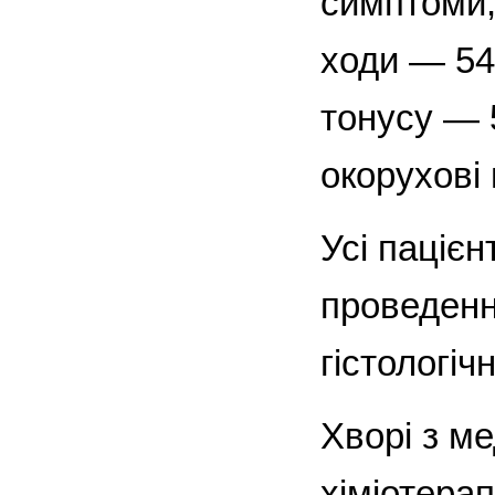
симптоми,
ходи — 54
тонусу — 
окорухові
Усі пацієн
проведенн
гістологіч
Хворі з 
хіміотера