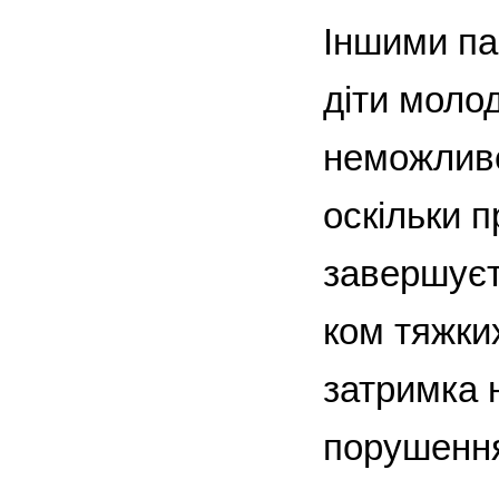
Іншими па
діти молод
неможливе
оскільки п
завершуєть
ком тяжки
затримка н
порушення)