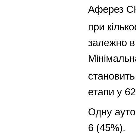
Аферез СК
при кілько
залежно ві
Мінімальн
становить
етапи у 62
Одну ауто
6 (45%).