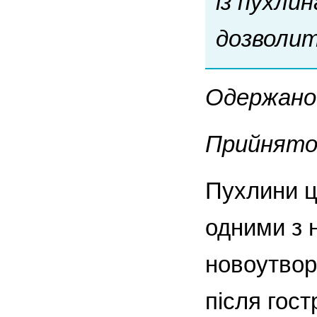
із пухли
дозволит
Одержано 
Прийнято 
Пухлини ц
одними з 
новоутвор
після гост