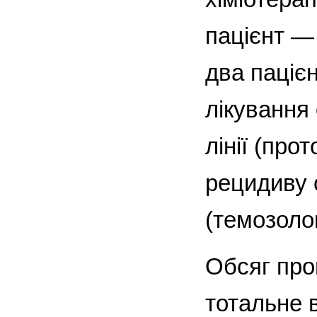
пацієнт —
два паціє
лікування
лінії (про
рецидиву 
(темозолом
Обсяг про
тотальне 