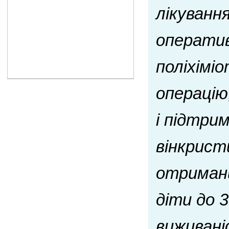
лікуванн
оператив
поліхімі
операцію
і підтри
вінкрист
отримани
діти до 
виживані