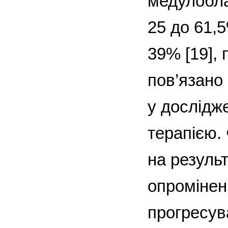
медулобла
25 до 61,
39% [19],
пов’язано
у дослідж
терапією.
на результ
опромінен
прогресув