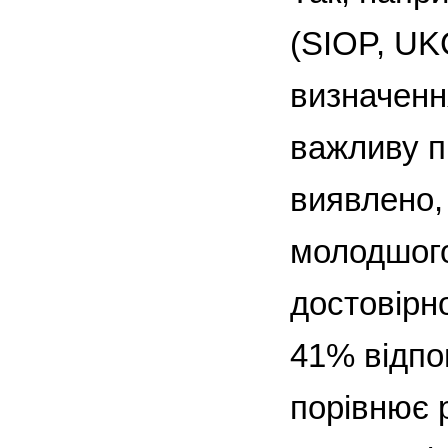
(SIOP, UK
визначенн
важливу п
виявлено, 
молодшого
достовірн
41% відпов
порівнює 