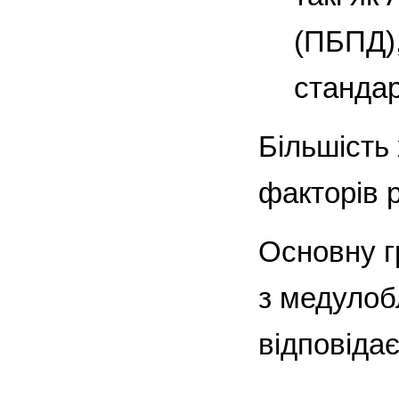
(ПБПД)
стандар
Більшість
факторів р
Основну г
з медулоб
відповідає