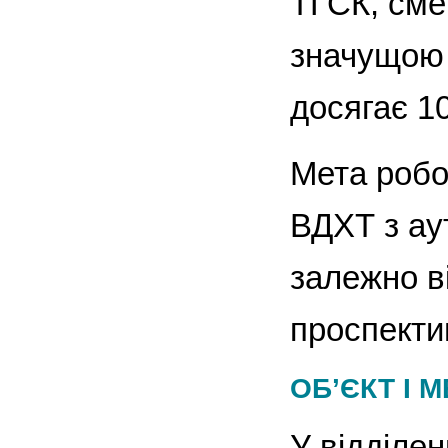
ТГСК, сме
значущою 
досягає 1
Мета робо
ВДХТ з ау
залежно ві
проспекти
ОБ’ЄКТ І 
У відділен