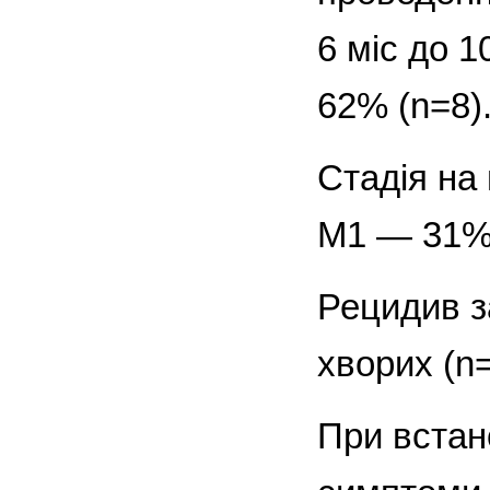
6 міс до 1
62% (n=8).
Стадія на
М1 — 31% 
Рецидив з
хворих (n=
При встан