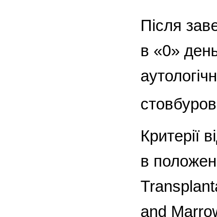
Після зав
в «0» ден
аутологічн
стовбурови
Критерії в
в положен
Transplant
and Marrow