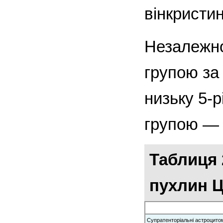
вінкристин 
Незалежно
групою за 
низьку 5-
групою — 
Таблиця 
пухлин Ц
Супратенторіальні астроцито