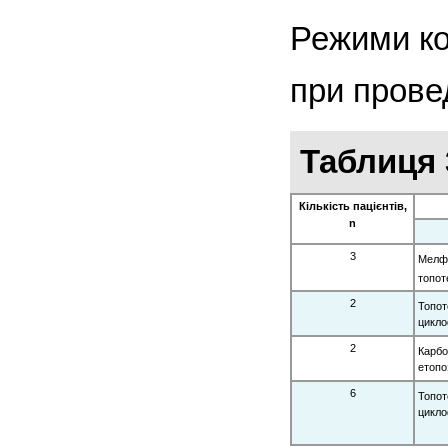
Режими ко
при прове
Таблиця 
Кількість пацієнтів,
n
3
Мелфа
топот
2
Топот
цикло
2
Карбо
етопо
6
Топот
цикло