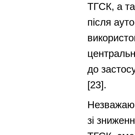
ТГСК, а т
після ауто
використо
центрально
до застосу
[23].
Незважаючи
зі зниженн