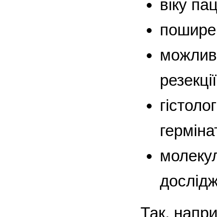
віку пац
поширен
можливо
резекці
гістоло
герміна
молекул
дослідж
Так, напри