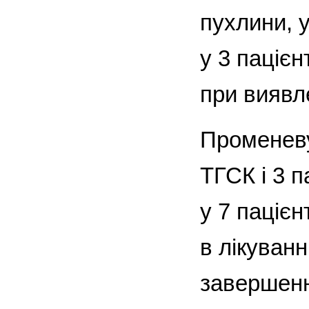
пухлини, 
у 3 пацієн
при виявл
Променеву
ТГСК і 3 п
у 7 паціє
в лікуванн
завершенн