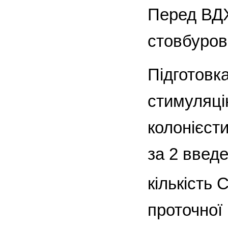
Перед ВДХ
стовбуров
Підготовк
стимуляці
колонієст
за 2 введ
кількість 
проточної 