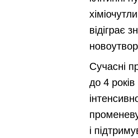
хіміочутли
відіграє з
новоутвор
Сучасні п
до 4 рокі
інтенсивно
променеву
і підтрим