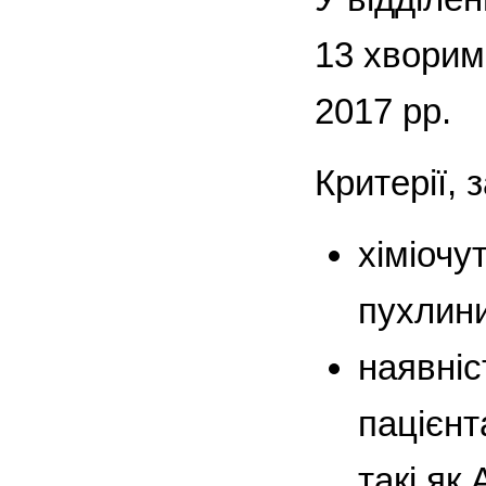
13 хворим
2017 рр.
Критерії, 
хіміочу
пухлини
наявніс
пацієнт
такі як