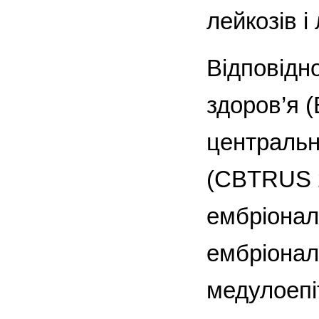
лейкозів і
Відповідно
здоров’я 
центральн
(CBTRUS 2
ембріонал
ембріонал
медуло­еп