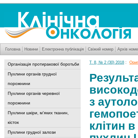
Головна
Новини
Електронна публікація
Свіжий номер
Архів номе
Т. 8, № 2 (30) 2018
:
Ориг
Організація протиракової боротьби
Результ
Пухлини органів грудної
порожнини
високодо
Пухлини органів черевної
з аутол
порожнини
гемопое
Пухлини шкіри, м'яких тканин,
клітин в
кісток
Пухлини грудної залози
пухлин 