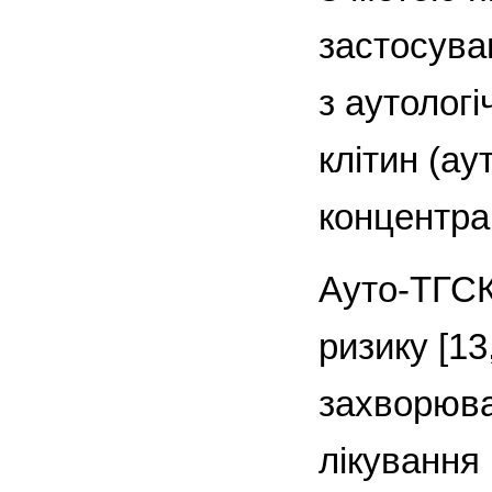
застосува
з аутолог
клітин (а
концентра
Ауто-ТГСК
ризику [13
захворюва
лікування 