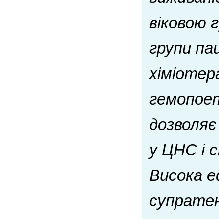
віковою 
групи па
хіміотер
гемопоет
дозволяє
у ЦНС і 
Висока е
супрате