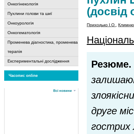
Онкогінекологія
(досвід 
Пухлини голови та шиї
Онкоурологія
Приходько І.О.
,
Климнюк
Онкогематологія
Національн
Променева діагностика, променева
терапія
Експериментальні дослідження
Резюме.
Часопис online
залишают
Всі новини
злоякісн
друге мі
гострих 