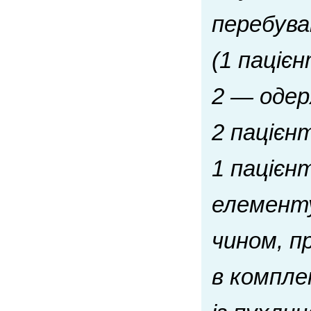
перебува
(1 паціє
2 — одер
2 пацієн
1 пацієнт
елементу
чином, п
в компле