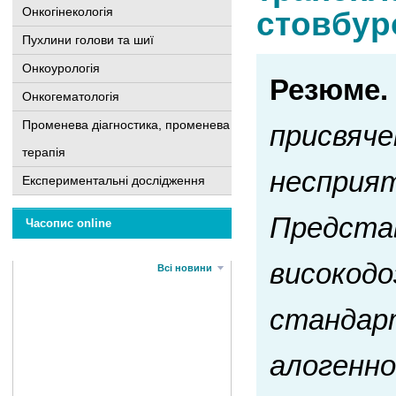
Онкогінекологія
стовбур
Пухлини голови та шиї
Онкоурологія
Резюме.
Онкогематологія
Променева діагностика, променева
присвяче
терапія
несприят
Експериментальні дослідження
Представ
Часопис online
високодоз
Всі новини
стандарт
алогенно