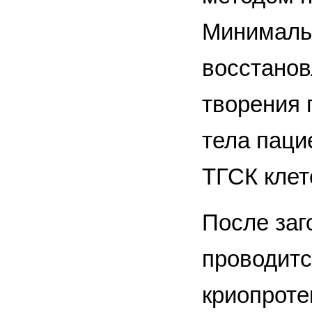
Минимальн
восстанов
творения 
тела паци
ТГСК клето
После заг
проводитс
криопрот