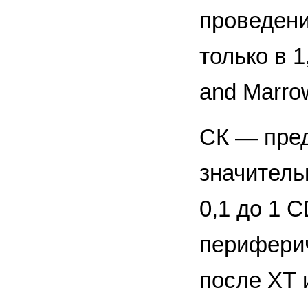
проведени
только в 
and Marrow
СК — пред
значитель
0,1 до 1 C
периферич
после ХТ 