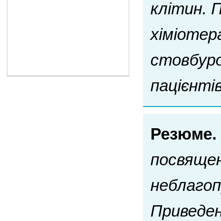
клітин. 
хіміотер
стовбуро
пацієнтів
Резюме.
посвяще
неблаго
Приведен