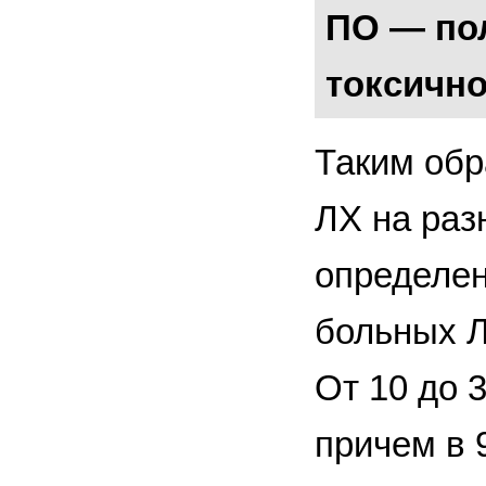
ПО — пол
токсично
Таким обр
ЛХ на раз
определен
больных Л
От 10 до 
причем в 