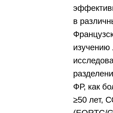
эффективн
в различн
Французск
изучению 
исследова
разделени
ФР, как б
≥50 лет, 
(EORTC/GE