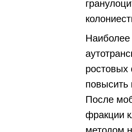
гранулоци
колониес
Наиболее
аутотранс
ростовых 
повысить 
После моб
фракции к
методом н