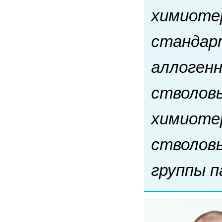
химиоте
стандарт
аллоген
стволовы
химиоте
стволовы
группы п