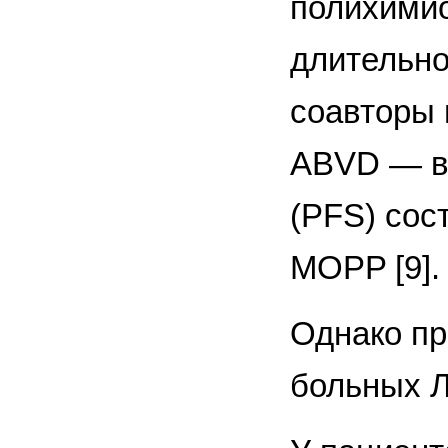
полихимио
длительно
соавторы
ABVD — вы
(PFS) сос
MOPP [9].
Однако пр
больных Л