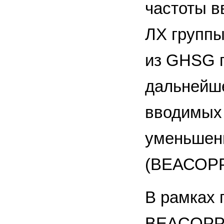
частоты в
ЛХ группы
из GHSG 
дальнейше
вводимых
уменьшени
(ВЕАСОРР-1
В рамках 
BEACOPP-