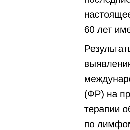
настоящее
60 лет им
Результат
выявлению
междунаро
(ФР) на п
терапии о
по лимфом