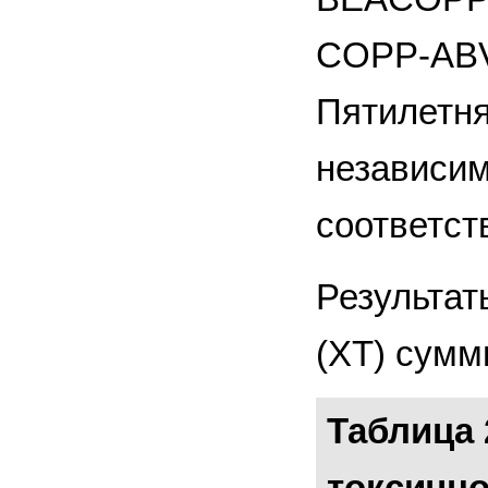
COPP-ABV
Пятилетня
независим
соответств
Результат
(ХТ) сумм
Таблица 
токсично