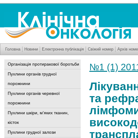
Головна
Новини
Електронна публікація
Свіжий номер
Архів номе
Організація протиракової боротьби
№1 (1) 201
Пухлини органів грудної
Лікуван
порожнини
Пухлини органів черевної
та рефр
порожнини
лімфоми
Пухлини шкіри, м'яких тканин,
високодо
кісток
транспл
Пухлини грудної залози