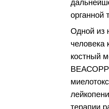
дальнейше
органной 
Одной из 
человека 
костный м
ВЕАСОРР-
миелотокси
лейкопени
терапии р