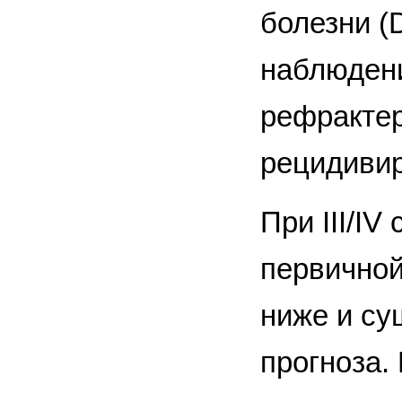
болезни (
наблюдени
рефрактер
рецидивир
При III/IV
первичной
ниже и су
прогноза.