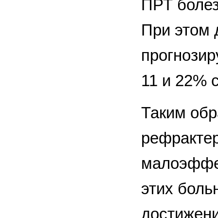
ПРТ болез
При этом 
прогнозир
11 и 22% с
Таким обр
рефрактер
малоэффек
этих боль
достижени