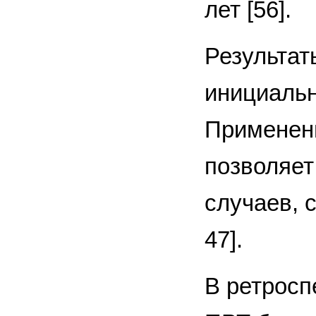
лет [56].
Результат
инициальн
Применени
позволяет
случаев, 
47].
В ретросп