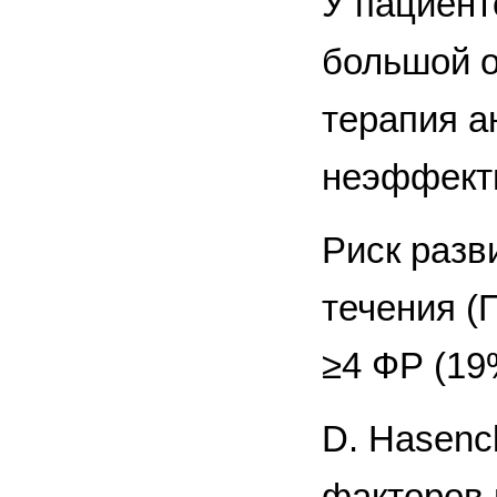
У пациент
большой о
терапия а
неэффекти
Риск разв
течения (
≥4 ФР (19
D. Hasenc
факторов 