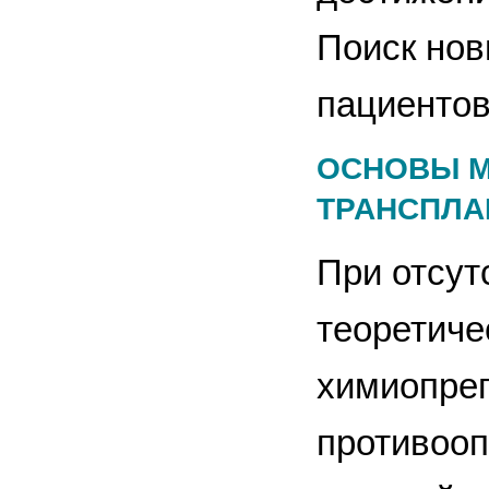
Поиск нов
пациентов
ОСНОВЫ М
ТРАНСПЛА
При отсут
теоретич
химиопреп
противооп