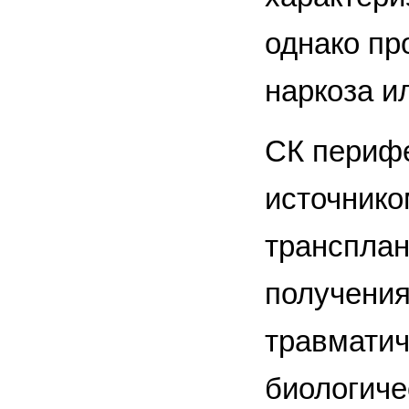
однако пр
наркоза и
СК перифе
источнико
трансплан
получения
травматич
биологиче