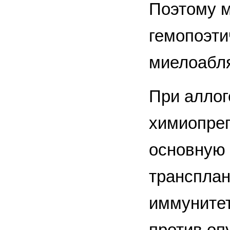
Поэтому м
гемопоэти
миелоабл
При аллог
химиопреп
основную 
трансплан
иммунитет
против оп