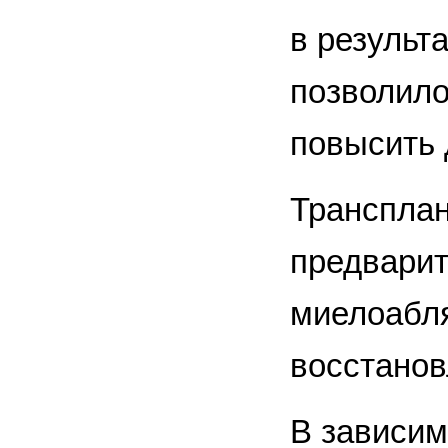
в результ
позволило
повысить д
Трансплан
предварит
миелоабля
восстанов
В зависим