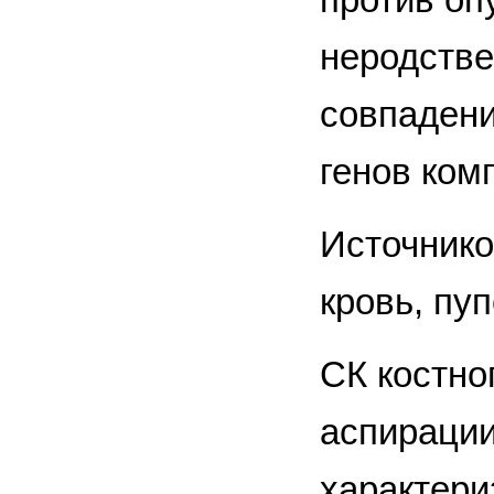
неродстве
совпадени
генов ком
Источнико
кровь, пу
СК костно
аспирации
характери