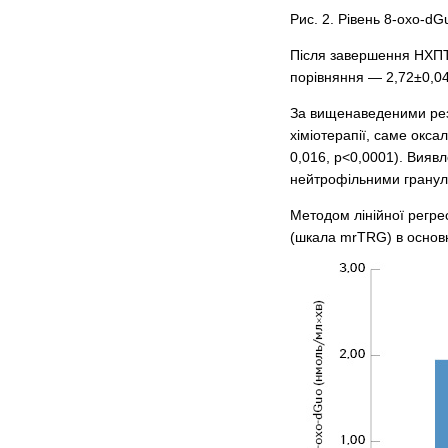
Рис. 2. Рівень 8-oxo-d
Після завершення НХПТ 
порівняння — 2,72±0,04
За вищенаведеними резу
хіміотерапії, саме окс
0,016, р<0,0001). Вияв
нейтрофільними грануло
Методом лінійної регре
(шкала mrTRG) в основні