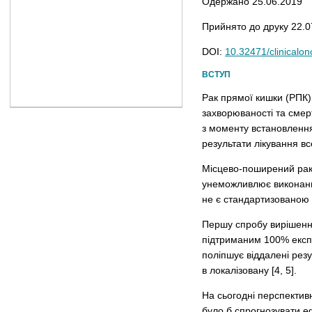
Одержано 25.06.2019
Прийнято до друку 22.0
DOI:
10.32471/clinicalo
ВСТУП
Рак прямої кишки (РПК) є
захворюваності та смер
з моменту встановлення
результати лікування в
Місцево-поширений рак
унеможливлює виконання
не є стандартизованою т
Першу спробу вирішення
підтриманим 100% експе
поліпшує віддалені рез
в локалізовану [4, 5].
На сьогодні перспектив
було б спрогнозувати е