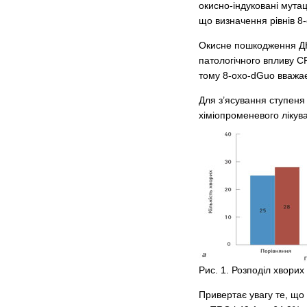
окисно-індуковані мутац
що визначення рівнів 8-
Окисне пошкодження ДНК
патологічного впливу С
тому 8-oxo-dGuо вважає
Для з’ясування ступеня
хіміопроменевого лікув
Рис. 1. Розподіл хвори
Привертає увагу те, що 