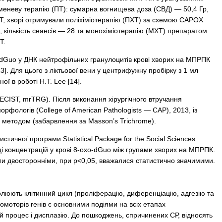
меневу терапію (ПТ): сумарна вогнищева доза (СВД) — 50,4 Гр,
ПТ, хворі отримували поліхіміотерапію (ПХТ) за схемою CAPOX
р, кількість сеансів — 28 та монохіміотерапію (МХТ) препаратом
Т.
o-dGuо у ДНК нейтрофільних гранулоцитів крові хворих на МПРПК
3]. Для цього з ліктьової вени у центрифужну пробірку з 1 мл
ї в роботі H.T. Lee [14].
ECIST, mrTRG). Після виконання хірургічного втручання
фологів (Сollege of American Pathologists — САР), 2013, із
 методом (забарвлення за Masson’s Trichrome).
тичної програми Statistical Package for the Social Sciences
ці концентрацій у крові 8-oxo-dGuо між групами хворих на МПРПК.
и двосторонніми, при р<0,05, вважалися статистично значимими.
люють клітинний цикл (проліферацію, диференціацію, адгезію та
моторів генів є основними подіями на всіх етапах
й процес і дисплазію. До пошкод­жень, спричинених СР, відносять