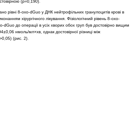
стовірною (р=0,190).
но рівні 8-oxo-dGuо у ДНК нейтрофільних гранулоцитів крові в
нанням хірургічного лікування. Фізіологічний рівень 8-oxo-
o-dGuо до операції в усіх хворих обох груп був достовірно вищим
,94±0,06 нмоль/мл×хв, однак достовірної різниці між
,05) (рис. 2).