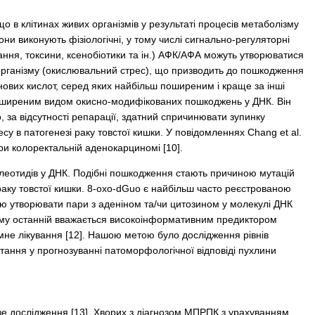
що в клітинах живих організмів у результаті процесів метаболізму
и виконують фізіологічні, у тому числі сигнально-­регуляторні
ання, токсини, ксенобіотики та ін.) АФК/АФА можуть утворюватися
 організму (окислювальний стрес), що призводить до пошкодження
нових кислот, серед яких найбільш поширеним і краще за інші
 поширеним видом окисно-модифікованих пошкоджень у ДНК. Він
 за відсутності репарації, здатний спричинювати зупинку
су в патогенезі раку товстої кишки. У повідомленнях Chang et al.
ри колоректальній аденокарциномі [10].
леотидів у ДНК. Подібні пошкодження стають причиною мутацій
раку товстої кишки. 8-oxo-dGuo є найбільш часто реєстрованою
тю утворювати пари з аденіном та/чи цитозином у молекулі ДНК
 тому останній вважається високоінформативним предиктором
емне лікування [12]. Нашою метою було дослідження рівнів
тання у прогнозуванні патоморфологічної відповіді пухлини
ве дослідження [13]. Хворих з діагнозом МПРПК з урахуванням