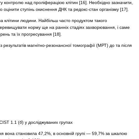
рату контролю над проліферацією клітин [16]. Необхідно зазначити,
 оцінити ступінь окиснення ДНК та редокс-стан організму [17].
на клітини людини. Найбільш часто продуктом такого
перевищувати норму ще на ранніх стадіях захворювання, і саме
ень та їх прогресування [18].
 результатів магнітно-резонансної томографії (МРТ) до та після
CIST 1.1 (
б
) у досліджуваних групах
яння вона становила 47,2%, в основній групі — 59,7% за шкалою