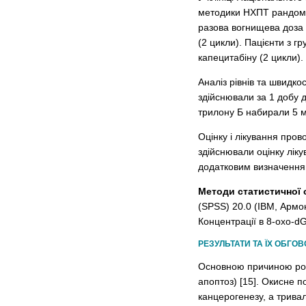
методики НХПТ рандоміз
разова вогнищева доза 
(2 цик­ли). Пацієнти з 
капецитабіну (2 цикли).
Аналіз рівнів та швидк
здійснювали за 1 добу д
трилону Б набирали 5 мл
Оцінку і лікування про
здійснювали оцінку лік
додатковим визначенням
Методи статистичної
(SPSS) 20.0 (IBM, Армо
Концентрації в 8-oxo-d
РЕЗУЛЬТАТИ ТА ЇХ ОБГО
Основною причиною розв
апоптоз) [15]. Окисне 
канцерогенезу, а трива