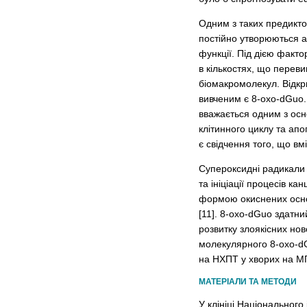
Одним з таких предиктор
постійно утворюються ак
функції. Під дією факт
в кількостях, що перев
біомакромолекул. Відкр
вивченим є 8-oxo-dGuo.
вважається одним з осн
клітинного циклу та апо
є свідчення того, що в
Супероксидні радикали 
та ініціації процесів 
формою окиснених основ
[11]. 8-oxo-dGuo здатн
розвитку злоякісних но
молекулярного 8-oxo-dG
на НХПТ у хворих на М
МАТЕРІАЛИ ТА МЕТОДИ
У клініці Національног