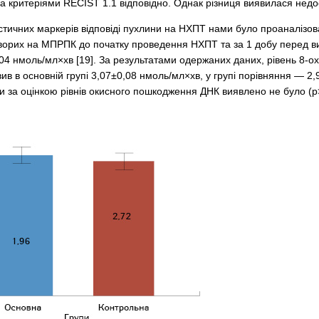
за критеріями RECIST 1.1 відповідно. Однак різниця виявилася недо
тичних маркерів відповіді пухлини на НХПТ нами було проаналізова
ворих на МПРПК до початку проведення НХПТ та за 1 добу перед вико
04 нмоль/мл×хв [19]. За результатами одержаних даних, рівень 8-ox
овив в основній групі 3,07±0,08 нмоль/мл×хв, у групі порівняння — 2
 за оцінкою рівнів окисного пошкодження ДНК виявлено не було (р>0