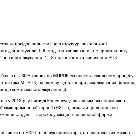
скільки посідає перше місце в структурі онкологічної
ких діагностували I–II стадію захворювання, не прожили року
нованого лікування [1]. За такої частоти виявлення РПК
більш ніж 30% хворих на МПРПК складність локального процесу
а тактика МПРПК, на відміну від такої при локалізованих формах,
 щодо комплексного лікування [3].
ою у 2013 р. у вигляді Консенсусу, важливим рішенням якого,
 хіміопроменевої терапії (НХПТ), оскільки це достовірно
«зниження стадії» — переходу місцево-поширеної форми
ої кишки на НХПТ, є пошук предикторів, на підставі яких можна