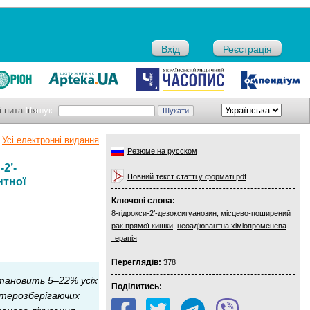
Вхід
Реєстрація
і питання
Пошук:
Усі електронні видання
Резюме на русском
2’-
Повний текст статті у форматі pdf
нтної
Ключові слова:
8-гідрокси-2’-дезоксигуанозин
,
місцево-поширений
рак прямої кишки
,
неоад’ювантна хіміопроменева
терапія
Переглядів:
378
тановить 5–22% усіх
Поділитись:
ктерозберігаючих