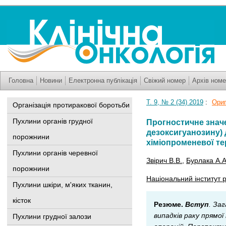
Головна
Новини
Електронна публікація
Свіжий номер
Архів номе
Т. 9, № 2 (34) 2019
:
Ориг
Організація протиракової боротьби
Пухлини органів грудної
Прогностичне значе
дезоксигуанозину)
порожнини
хіміопроменевої те
Пухлини органів черевної
Звірич В.В.
,
Бурлака А.А
порожнини
Національний інститут р
Пухлини шкіри, м'яких тканин,
кісток
Резюме.
Вступ
. За
випадків раку прямо
Пухлини грудної залози