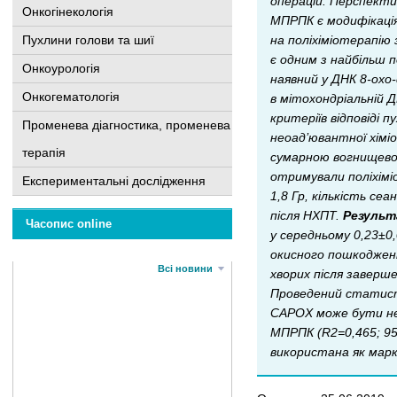
операцій. Перспекти
Онкогінекологія
МПРПК є модифікація
Пухлини голови та шиї
на поліхіміотерапію 
є одним з найбільш 
Онкоурологія
наявний у ДНК 8-oxo
Онкогематологія
в мітохондріальній 
критеріїв відповіді 
Променева діагностика, променева
неоад’ювантної хімі
терапія
сумарною вогнищевою
отримували поліхімі
Експериментальні дослідження
1,8 Гр, кількість се
після НХПТ.
Резуль
Часопис online
у середньому 0,23±0,
окисного пошкодження
Всі новини
хворих після заверше
Проведений статисти
CAPOX може бути нез
МПРПК (R2=0,465; 95
використана як мар