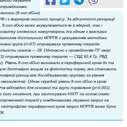
аного лікування
рпіримідинами
уанозин (8-oxo-dGuo)
 і є маркером окисного процесу. За відсутності репарації
 8-oxo-dGuo може акумулюватися як в ядерній, так і
озвитку злоякісних новоутворень та одним з важливих
 діагнозом дистального МПРПК з урахуванням методики
Основна група (n=57) отримувала променеву терапію
ількість сеансів — 28. Одночасно з проведенням ПТ хворі
=53) отримувала променеву терапію — СВД 50,4 Гр, РВД
). Рівень 8-oxo-dGuо визначали в периферичній крові до та
було достовірно вищим за фізіологічну норму, яка становить
овірної різниці між досліджуваними групами за рівнем
моль/мл•хв). Однак середній рівень 8-oxo-dGuо в крові
в відповідно для основної та групи порівняння (р<0,001).
 його зниження, при застосуванні НХПТ на основі схеми
оменевої терапії у комбінованому лікуванні хворих на
 у нейтрофілах периферичної крові хворих МПРПК може бути
ПК.