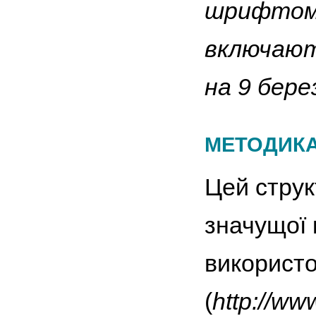
шрифтом в
включають
на 9 бере
МЕТОДИКА
Цей струк
значущої 
використо
(
http://ww