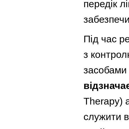
передік л
забезпечи
Під час р
з контрол
засобами 
відзначає
Therapy) а
служити в