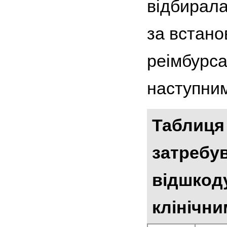
відбирала
за встано
реімбурса
наступним
Таблиця 
затребу
відшкоду
клінічни