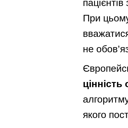
пацієнтів
При цьому
вважатися
не обов’я
Європейсь
цінність
алгоритму
якого пос