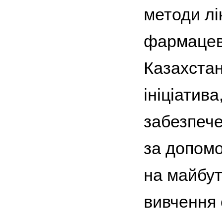
методи лі
фармацевт
Казахстан
ініціатив
забезпече
за допом
на майбутн
вивчення