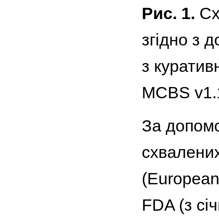
Рис. 1.
Сх
згідно з 
з куратив
MCBS v1.1
За допом
схвалених
(European
FDA (з сі