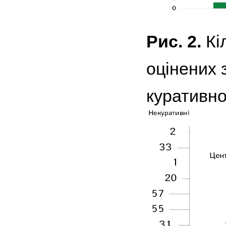
Рис. 2.
Кі
оцінених 
куративног