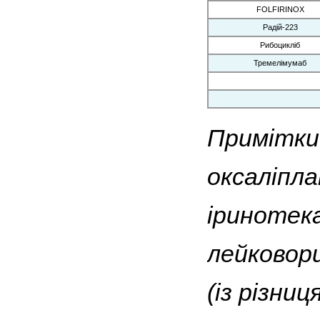
FOLFIRINOX
Радій-223
Рибоцикліб
Тремелімумаб
Примітки
оксаліпла
іринотек
лейковор
(із різни