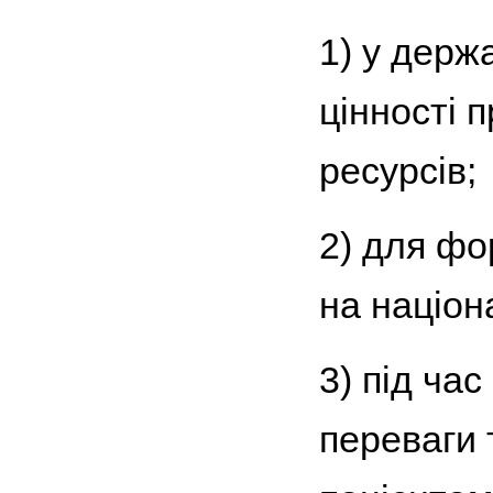
1) у держ
цінності 
ресурсів;
2) для фо
на націон
3) під ча
переваги 