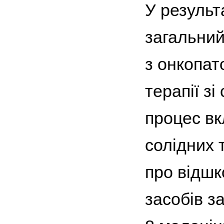
У результ
загальний
з онкопат
терапії з
процес вк
солідних 
про відшк
засобів з