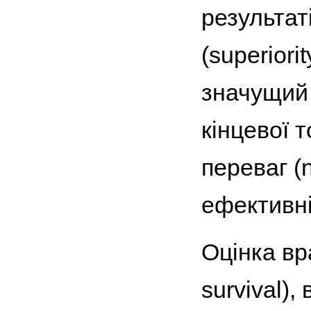
результат
(superiori
значущий 
кінцевої 
переваг (n
ефективні
Оцінка вр
survival),