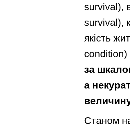
survival)
survival),
якість жит
condition)
за шкалою
а некура
величину
Станом на