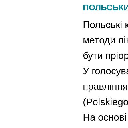
ПОЛЬСЬКИ
Польські к
методи лі
бути пріо
У голосува
правління
(Polskieg
На основі