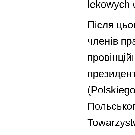
lekowych w
Після цьо
членів пр
провінційн
президент
(Polskieg
Польськог
Towarzys