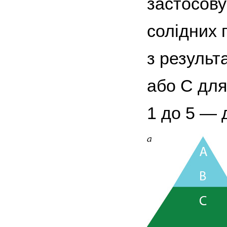
застосову
солідних 
з результ
або C для
1 до 5 — 