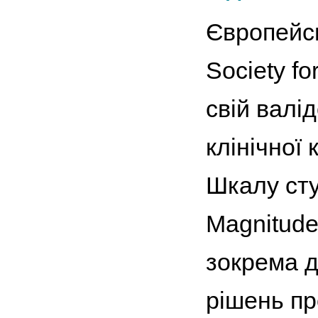
Європейсь
Society f
свій валі
клінічної
Шкалу сту
Magnitude
зокрема д
рішень пр