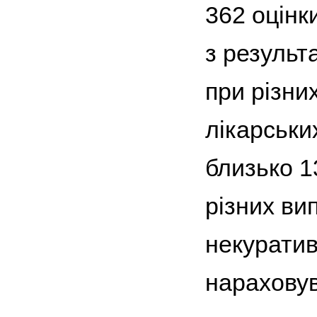
362 оцінки
з результ
при різни
лікарськи
близько 1
різних ви
некуратив
нараховув