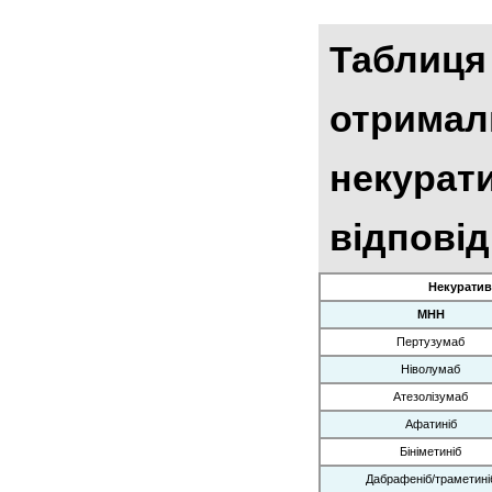
Таблиця 
отримал
некурати
відповід
Некуратив
МНН
Пертузумаб
Ніволумаб
Атезолізумаб
Афатиніб
Бініметиніб
Дабрафеніб/траметині