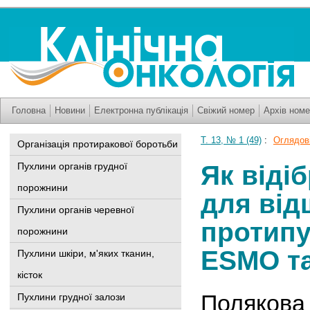
Головна
Новини
Електронна публікація
Свіжий номер
Архів номе
Т. 13, № 1 (49)
:
Оглядові
Організація протиракової боротьби
Пухлини органів грудної
Як віді
порожнини
для від
Пухлини органів черевної
протипу
порожнини
ESMO т
Пухлини шкіри, м'яких тканин,
кісток
Полякова 
Пухлини грудної залози