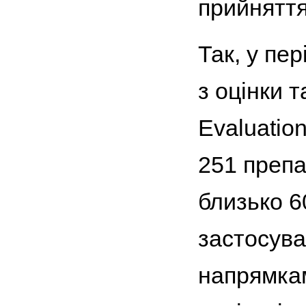
прийняття
Так, у пе
з оцінки т
Evaluati
251 препа
близько 6
застосува
напрямкам