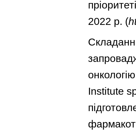
пріоритет
2022 р. (
h
Складанню
запровадж
онкологію
Institute 
підготовл
фармакоте