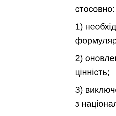
стосовно:
1) необхі
формуляр
2) оновле
цінність;
3) виключ
з націона