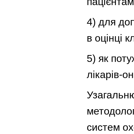
пацієнтам
4) для до
в оцінці 
5) як пот
лікарів-он
Узагальн
методоло
систем ох