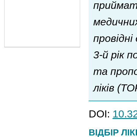
приймати
медични
провідні
3-й рік 
та пропо
ліків (T
DOI:
10.3
ВІДБІР ЛІ