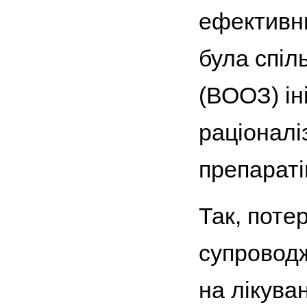
ефективни
була спіл
(ВООЗ) ін
раціоналі
препаратів
Так, поте
супровод
на лікува