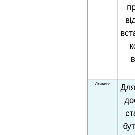
пр
ві
вст
к
в
Лікування
Для
до
ст
бут