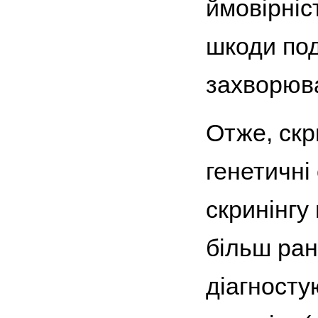
ймовірніс
шкоди по
захворюва
Отже, скр
генетичні
скринінгу
більш ранн
діагносту