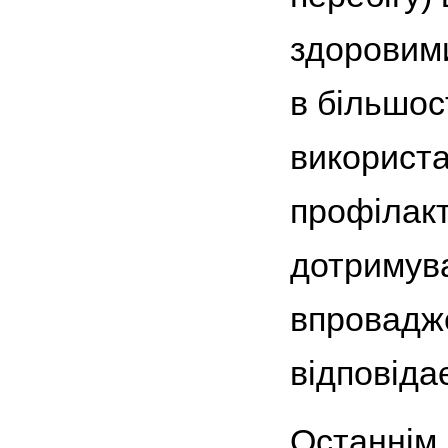
здоровими
в більшос
використа
профілакт
дотримува
впровадже
відповіда
Останнім 