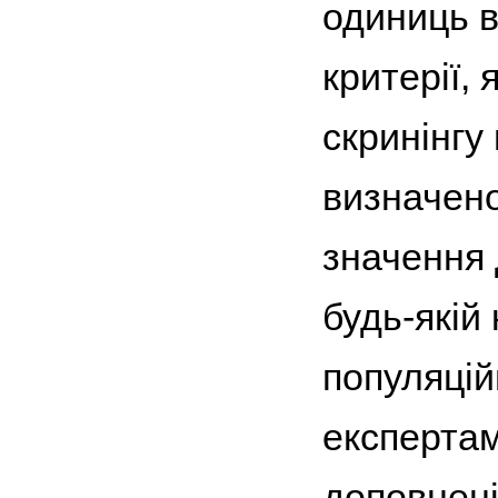
одиниць в
критерії,
скринінгу
визначено
значення 
будь-якій
популяцій
експертам
доповнені