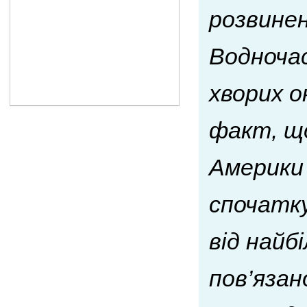
розвинен
Водночас
хворих о
факт, що
Америки
спочатку
від найб
пов’язан