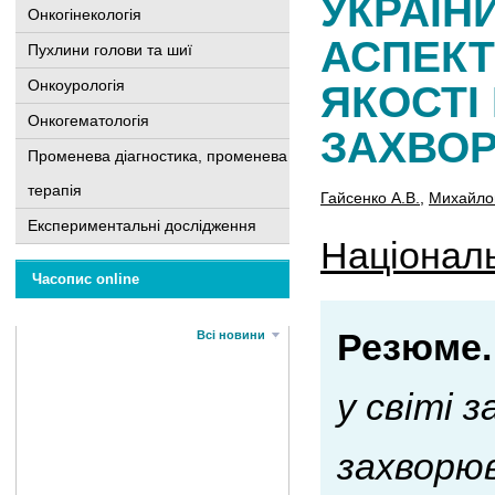
УКРАЇН
Онкогінекологія
АСПЕКТ
Пухлини голови та шиї
Онкоурологія
ЯКОСТІ
Онкогематологія
ЗАХВО
Променева діагностика, променева
терапія
Гайсенко А.В.
,
Михайло
Експериментальні дослідження
Національ
Часопис online
Резюме.
Всі новини
у світі
захворюв