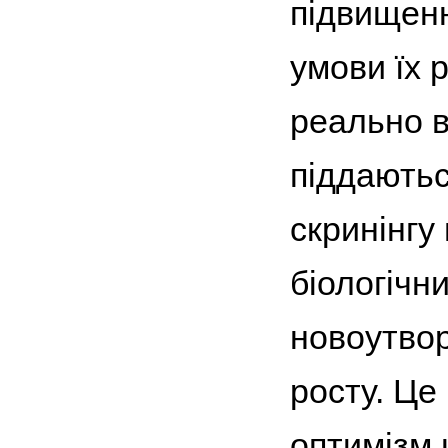
підвищенн
умови їх 
реально в
піддаютьс
скринінгу
біологічн
новоутвор
росту. Це
оптимізм 