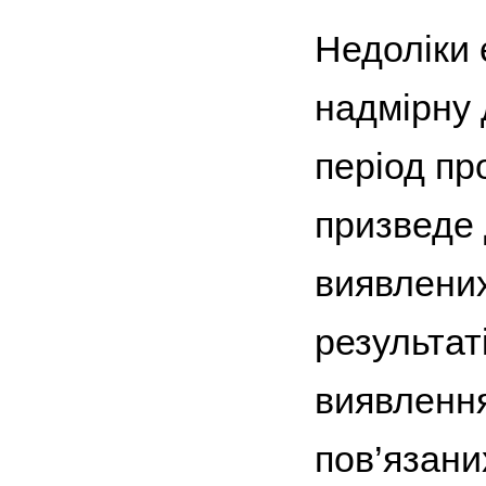
Недоліки 
надмірну 
період пр
призведе 
виявлени
результат
виявлення
пов’язаних