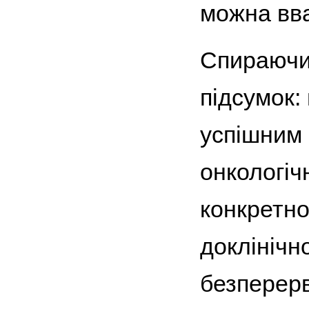
можна вва
Спираючи
підсумок:
успішним 
онкологіч
конкретно
доклінічн
безперерв