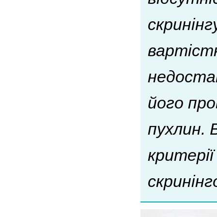
скринінг
вартіст
недоста
його про
пухлин. 
критерії
скринінг