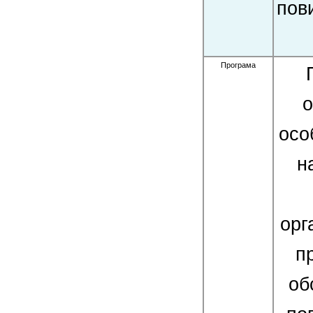
пов
Програма
о
осо
н
орг
п
об