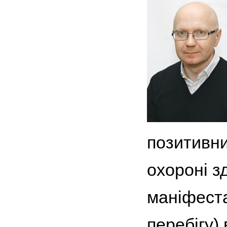
позитивни
охороні з
маніфеста
перебігу)