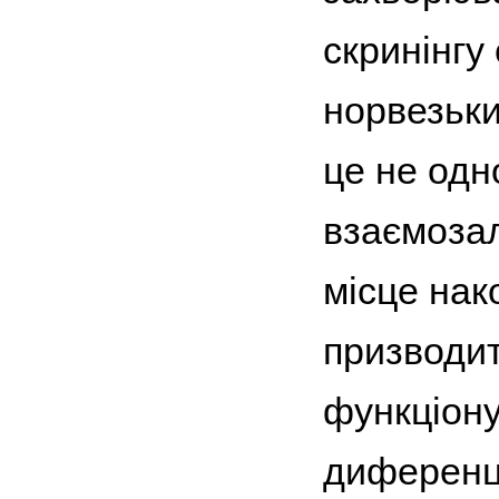
скринінгу
норвезьк
це не одн
взаємозал
місце нак
призводит
функціону
диференці