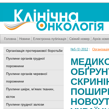
Головна
Новини
Електронна публікація
Свіжий номер
Архів номе
№5 (1) 2012
:
Організаці
Організація протиракової боротьби
Пухлини органів грудної
МЕДИКО
порожнини
ОБҐРУН
Пухлини органів черевної
СКРИНІ
порожнини
ПОШИРЕ
Пухлини шкіри, м'яких тканин,
кісток
НОВОУТ
Пухлини грудної залози