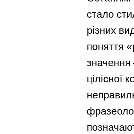
стало сти
різних ви
поняття «
значення 
цілісної 
неправиль
фразеолог
позначают