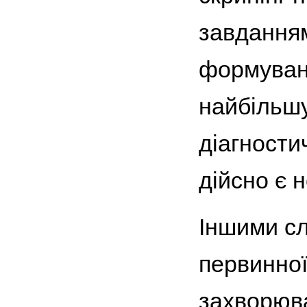
завданням
формуванн
найбільшу
діагности
дійсно є н
Іншими сл
первинної
захворюва