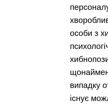
персонал
хвороблив
особи з х
психологіч
хибнопози
щонаймен
випадку о
існує мож