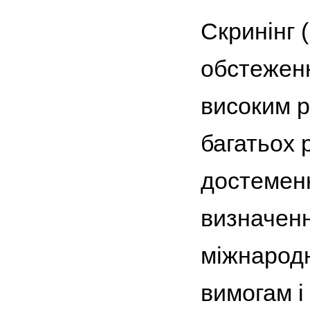
Скринінг (
обстеженн
високим р
багатьох 
достеменн
визначенн
міжнародн
вимогам і