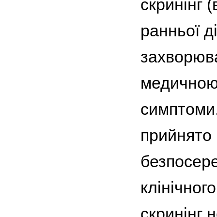
скринінг (
ранньої д
захворюва
медичною 
симптоми.
прийнято 
безпосере
клінічног
скринінг 