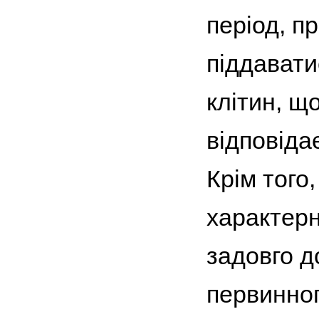
період, п
піддавати
клітин, щ
відповіда
Крім того
характерн
задовго д
первинног