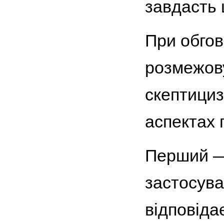
завдасть 
При обгов
розмежову
скептициз
аспектах 
Перший — 
застосуван
відповіда