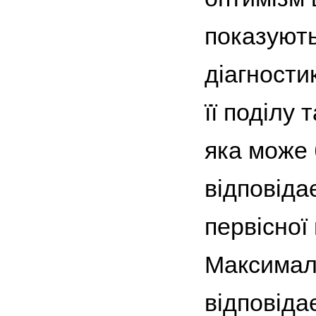
показують
діагности
її поділу
яка може 
відповіда
первісної
Максималь
відповіда