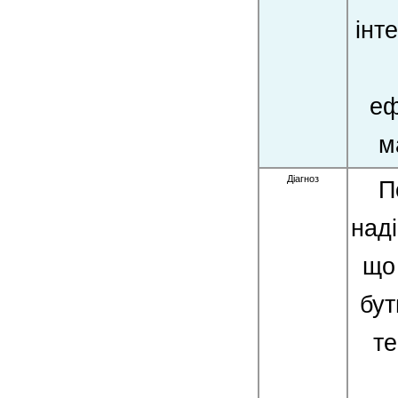
інт
еф
м
Діагноз
П
наді
що 
бут
те