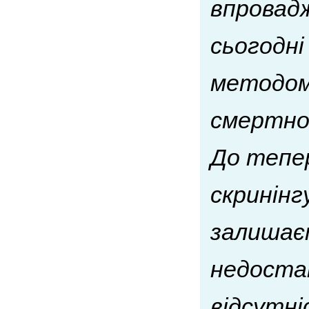
впровадж
сьогодні
методом,
смертнос
До тепер
скринінг
залишаєт
недоста
відсутні