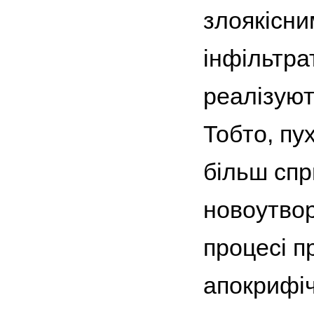
злоякісни
інфільтра
реалізуют
Тобто, пу
більш спр
новоутвор
процесі п
апокрифіч