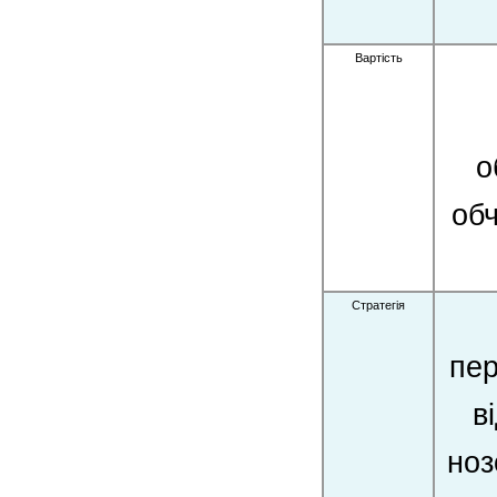
Вартість
о
об
Стратегія
пер
в
ноз