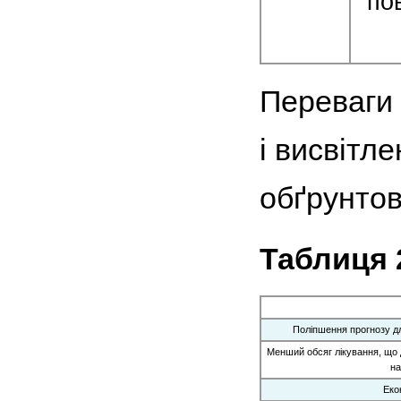
по
Переваги 
і висвітл
обґрунтова
Таблиця 
Поліпшення прогнозу дл
Менший обсяг лікування, що 
на
Еко