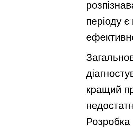
розпізнав
періоду є
ефективно
Загальнов
діагносту
кращий пр
недостатн
Розробка 