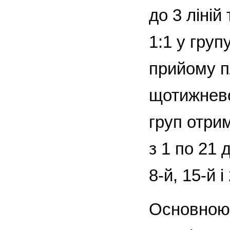
до 3 ліній
1:1 у груп
прийому п
щотижнево 
груп отри
з 1 по 21 
8-й, 15-й 
Основною 