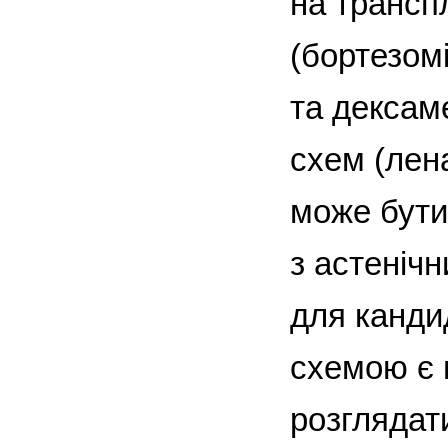
на трансп
(бортезом
та дексам
схем (лен
може бути 
з астенічн
для кандид
схемою є 
розглядат