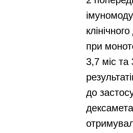
імуномоду
клінічног
при монот
3,7 міс та
результат
до застосу
дексамета
отримували