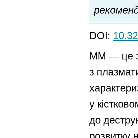
рекоменд
DOI:
10.32
ММ — це з
з плазмати
характери
у кістков
до деструк
розвитку н