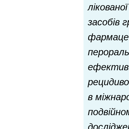
ліковано
засобів 
фармацев
перораль
ефективн
рецидив
в міжнар
подвійно
дослідже