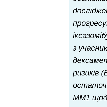
дослідже
прогресу
іксазомі
з учасни
дексамет
ризиків (
остаточн
MM1 щодо