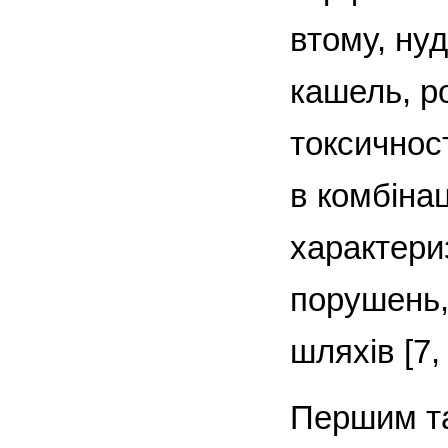
втому, нуд
кашель, р
токсичнос
в комбіна
характери
порушень,
шляхів [7, 
Першим та