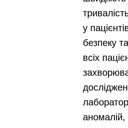
триваліст
у пацієнті
безпеку та
всіх паціє
захворюва
досліджен
лабораторі
аномалій, 