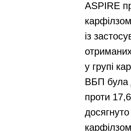
ASPIRE пр
карфілзом
із застосу
отриманих
у групі ка
ВБП була 
проти 17,6
досягнуто 
карфілзом