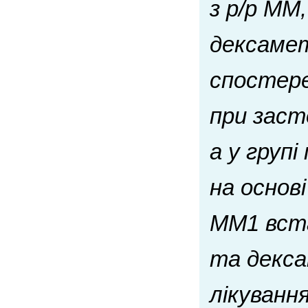
з р/р ММ,
дексамет
спостере
при засто
а у групі
на основ
MM1 вста
та декс
лікуванн