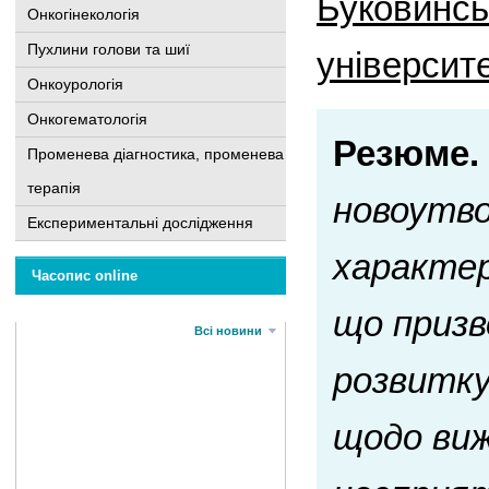
Буковинсь
Онкогінекологія
Пухлини голови та шиї
університе
Онкоурологія
Онкогематологія
Резюме.
Променева діагностика, променева
терапія
новоутво
Експериментальні дослідження
характер
Часопис online
що призв
Всі новини
розвитку
щодо виж