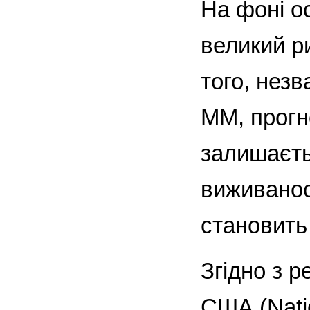
На фоні ос
великий р
того, нез
ММ, прогно
залишаєть
виживанос
становить
Згідно з 
США (Nati