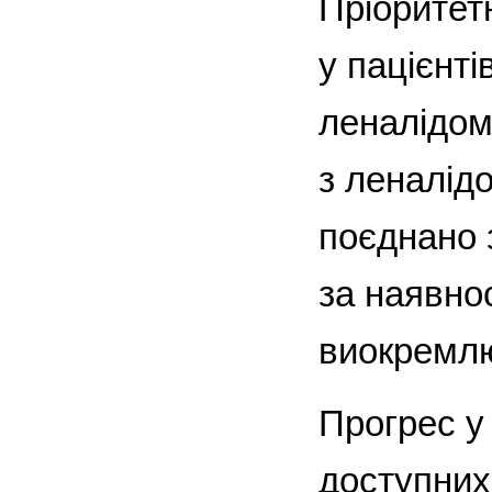
Пріоритет
у пацієнті
леналідом
з леналід
поєднано 
за наявно
виокремлюю
Прогрес у
доступних 