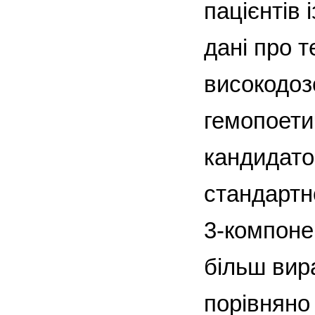
пацієнтів
дані про 
високодозо
гемопоети
кандидато
стандартн
3-компоне
більш вир
порівняно