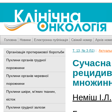
Головна
Новини
Електронна публікація
Свіжий номер
Архів номе
Т. 13, № 3 (51)
:
Актуальн
Організація протиракової боротьби
Сучасна
Пухлини органів грудної
порожнини
рецидив
Пухлини органів черевної
множинн
порожнини
Пухлини шкіри, м'яких тканин,
Неміш І.Л.
кісток
Пухлини грудної залози