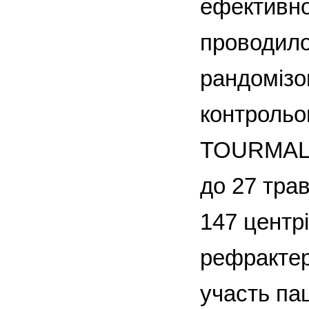
ефективнос
проводило
рандомізо
контрольо
TOURMALIN
до 27 тра
147 центрі
рефрактер
участь пац