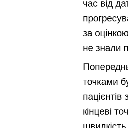
час від да
прогресув
за оцінкою
не знали 
Попереднь
точками бу
пацієнтів 
кінцеві то
швидкість 