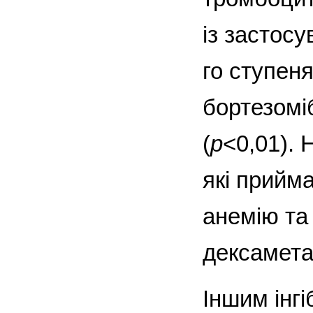
із застос
го ступеня
бортезомі
(
p
<0,01). 
які прийм
анемію та
дексамета
Іншим інг