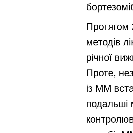
бортезоміб
Протягом 
методів л
річної виж
Проте, нез
із ММ вст
подальші 
контро­лю