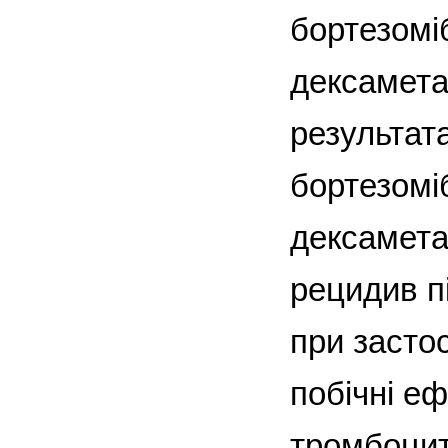
бортезомі
дексамета
результат
бортезомі
дексаметаз
рецидив п
при засто
побічні е
тромбоцит