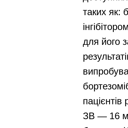
таких як: 
інгібіторо
для його з
результат
випробува
бортезоміб
пацієнтів 
ЗВ — 16 мі