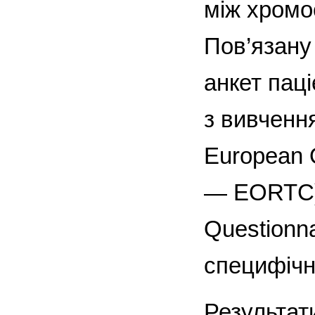
між хромосо
Пов’язану 
анкет пац
з вивченн
European O
— EORTC).
Questionn
специфіч
Результат