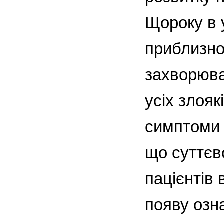
Щороку в 
приблизно
захворюва
усіх злояк
симптоми 
що суттєво
пацієнтів
появу озна