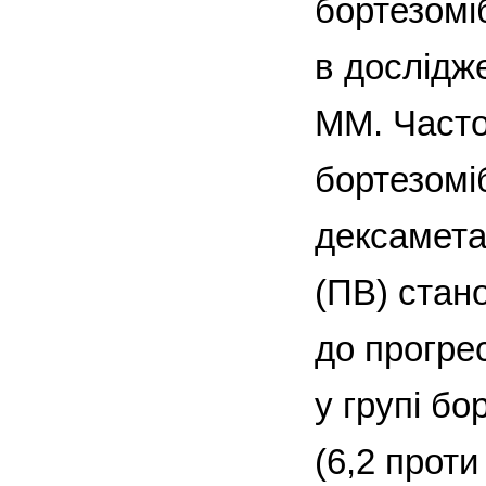
бортезомі
в дослідже
ММ. Частот
бортезомі
дексамета
(ПВ) стан
до прогре
у групі б
(6,2 проти