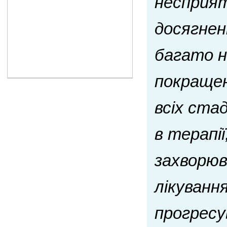
несприят
досягнен
багато н
покращен
всіх ста
в терапі
захворюв
лікуванн
прогресу