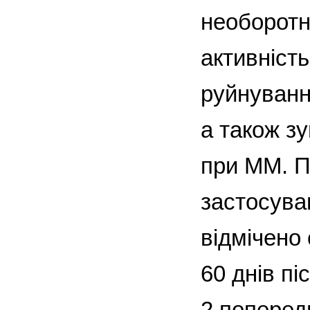
необоротн
активніст
руйнування
а також з
при ММ. П
застосуван
відмічено
60 днів п
2 попередн