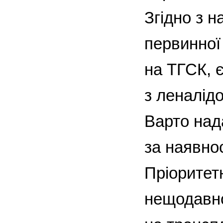
Згідно з 
первинної 
на ТГСК, 
з леналід
Варто над
за наявнос
Пріоритет
нещодавно