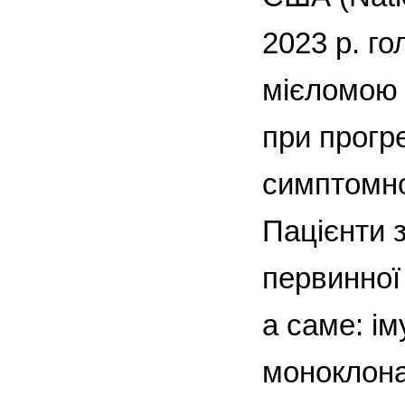
2023 р. г
мієломою 
при прогр
симптомно
Пацієнти 
первинної
а саме: ім
моноклона