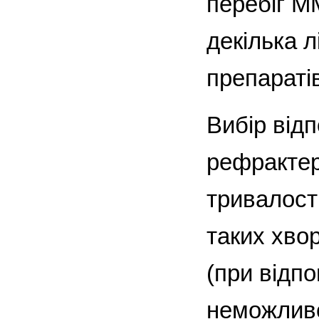
перебіг М
декілька л
препараті
Вибір відп
рефрактер
тривалості
таких хво
(при відп
неможливо