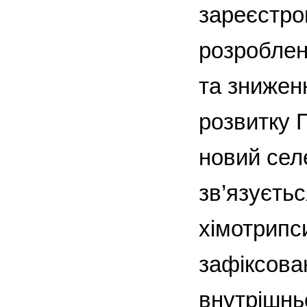
зареєстров
розроблен
та зниженн
розвитку 
новий селе
зв’язуєтьс
хімотрипс
зафіксован
внутрішньо