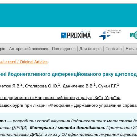
рів
Авторський показчик
Про видання
Для авторів
Політика
Етичн
і статті / Original Articles
анні йодонегативного диференційованого раку щитопод
2
1
1
1
метюк Я.В.
,
Столярова О.Ю.
,
Даниленко В.В.
,
Сукач Г.Г.
 підприємство «Національний інститут раку», Київ, Україна
радіохірургії при лікарні «Феофанія» Державного управління справам
оти
— розробити спосіб лікування йодонегативних метастазів д
залози (ДРЩЗ).
Матеріали і методи дослідження.
Проліковано 20
метастазами ДРЩЗ, з яких у 10 ефективність лікування оцінюва