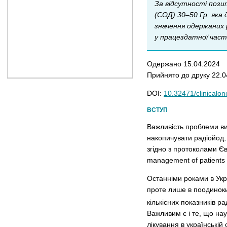
За відсутності позит
(СОД) 30–50 Гр, яка
значення одержаних 
у працездатної час
Одержано 15.04.2024
Прийнято до друку 22.0
DOI:
10.32471/clinicalo
ВСТУП
Важливість проблеми ви
накопичувати радіойод, 
згідно з протоколами Є
management of patients w
Останніми роками в Укра
проте лише в поодиноки
кількісних показників 
Важливим є і те, що нау
лікування в українській 