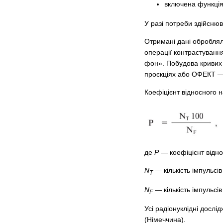
включена функція 
У разі потреби здійсню
Отримані дані обробля
операції контрастуванн
фон». Побудова кривих 
проєкціях або ОФЕКТ — 
Коефіцієнт відносного
де
Р
— коефіцієнт відн
N
— кількість імпульсів
T
N
— кількість імпульсів
F
Усі радіонуклідні досл
(Німеччина).