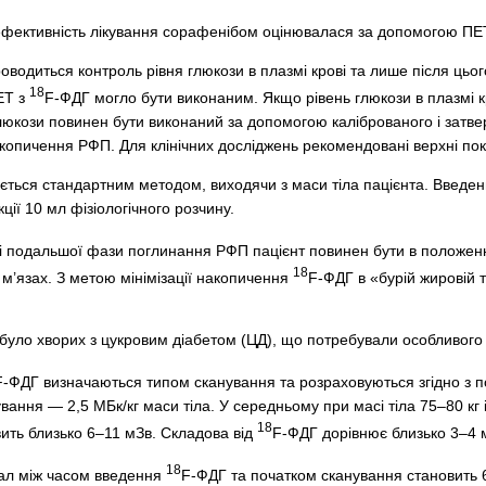
 ефективність лікування сорафенібом оцінювалася за допомогою ПЕ
водиться контроль рівня глюкози в плазмі крові та лише після цьо
18
ЕТ з
F-ФДГ могло бути виконаним. Якщо рівень глюкози в плазмі к
глюкози повинен бути виконаний за допомогою каліброваного і затве
копичення РФП. Для клінічних досліджень рекомендовані верхні показ
ється стандартним методом, виходячи з маси тіла пацієнта. Введ
ції 10 мл фізіологічного розчину.
і подальшої фази поглинання РФП пацієнт повинен бути в положенні
18
 м’язах. З метою мінімізації накопичення
F-ФДГ в «бурій жировій 
було хворих з цукровим діабетом (ЦД), що потребували особливого
F-ФДГ визначаються типом сканування та розраховуються згідно з по
ування — 2,5 МБк/кг маси тіла. У середньому при масі тіла 75–80 к
18
ить близько 6–11 мЗв. Складова від
F-ФДГ дорівнює близько 3–4 
18
ал між часом введення
F-ФДГ та початком сканування становить 60