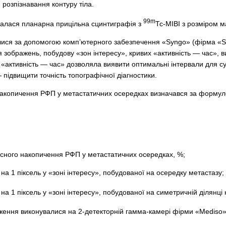
розпізнавання контуру тіла.
99m
валася планарна прицільна сцинтиграфія з
Тс-MIBI з розміром м
лися за допомогою комп’ютерного забезпечення «Syngo» (фірма «Si
я зображень, побудову «зон інтересу», кривих «активність — час», 
«активність — час» дозволяла виявити оптимальні інтервали для сум
підвищити точність топографічної діагностики.
 накопичення РФП у метастатичних осередках визначався за форму
осного накопичення РФП у метастатичних осередках, %;
 на 1 піксель у «зоні інтересу», побудованої на осередку метастазу;
 на 1 піксель у «зоні інтересу», побудованої на симетричній ділянц
ідження виконувалися на 2-детекторній гамма-камері фірми «Medi