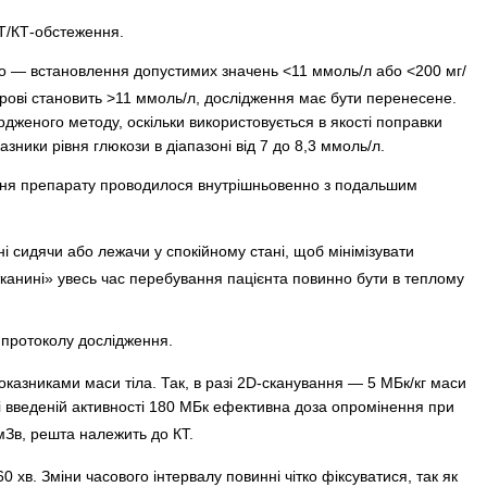
Т/КТ-обстеження.
го — встановлення допустимих значень <11 ммоль/л або <200 мг/
рові становить >11 ммоль/л, дослідження має бути перенесене.
рдженого методу, оскільки використовується в якості поправки
ники рівня глюкози в діапазоні від 7 до 8,3 ммоль/л.
ення препарату проводилося внутрішньовенно з подальшим
 сидячи або лежачи у спокійному стані, щоб мінімізувати
тканині» увесь час перебування пацієнта повинно бути в теплому
 протоколу дослідження.
казниками маси тіла. Так, в разі 2D-сканування — 5 МБк/кг маси
г і введеній активності 180 МБк ефективна доза опромінення при
мЗв, решта належить до КТ.
 хв. Зміни часового інтервалу повинні чітко фіксуватися, так як