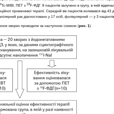
m
18
Tc-MIBI, ПЕТ з
F-ФДГ. 8 пацієнтів залучено в групу, в якій відмі
ційної променевої терапії. Середній вік пацієнтів коливався від 43 д
апілярний рак діагностовано у 17 осіб, фолікулярний — у 3 пацієнтів
ження хворих проводили за наступною схемою (
рис. 1
).