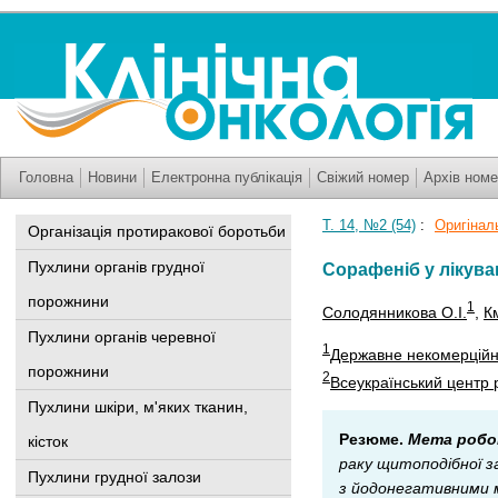
Головна
Новини
Електронна публікація
Свіжий номер
Архів номе
Т. 14, №2 (54)
:
Оригінальн
Організація протиракової боротьби
Пухлини органів грудної
Сорафеніб у лікув
порожнини
1
Солодянникова О.І.
,
К
Пухлини органів черевної
1
Державне некомерційне
порожнини
2
Всеукраїнський центр 
Пухлини шкіри, м'яких тканин,
Резюме.
Мета роб
кісток
раку щитоподібної 
Пухлини грудної залози
з йодонегативними 