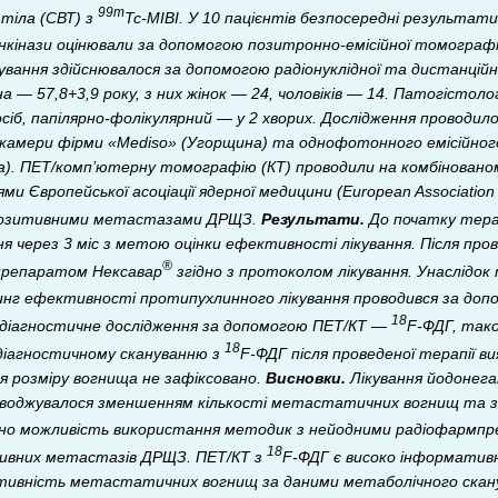
99m
 тіла (СВТ) з
Tc-MIBI. У 10 пацієнтів безпосередні результати
нкінази оцінювали за допомогою позитронно-емісійної томографі
кування здійснювалося за допомогою радіонуклідної та дистанційної
ана — 57,8+3,9 року, з них жінок — 24, чоловіків — 14. Патогістол
осіб, папілярно-фолікулярний — у 2 хворих. Дослідження проводил
камери фірми «Mediso» (Угорщина) та однофотонного емісійно
а). ПЕТ/комп’ютерну томографію (КТ) проводили на комбінованом
ями Європейської асоціації ядерної медицини (European Association
опозитивними метастазами ДРЩЗ.
Результати.
До початку тера
я через 3 міс з метою оцінки ефективності лікування. Після пр
®
препаратом Нексавар
згідно з протоколом лікування. Унаслідок 
нг ефективності протипухлинного лікування проводився за доп
18
 діагностичне дослідження за допомогою ПЕТ/КТ —
F-ФДГ, так
18
 діагностичному скануванню з
F-ФДГ після проведеної терапії в
я розміру вогнища не зафіксовано.
Висновки.
Лікування йодонега
воджувалося зменшенням кількості метастатичних вогнищ та зни
ено можливість використання методик з нейодними радіофармпр
18
тивних метастазів ДРЩЗ. ПЕТ/КТ з
F-ФДГ є високо інформативн
ктивність метастатичних вогнищ за даними метаболічного скану