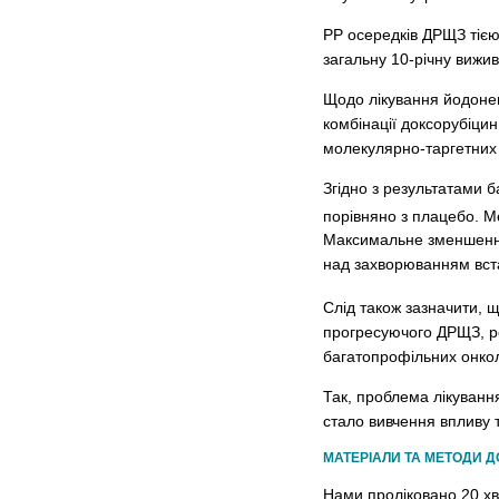
РР осередків ДРЩЗ тією
загальну 10-річну вижи
Щодо лікування йодонег
комбінації доксорубіцин
молекулярно-таргетних 
Згідно з результатами б
порівняно з плацебо. М
Максимальне зменшення 
над захворюванням встан
Слід також зазначити, 
прогресуючого ДРЩЗ, ре
багатопрофільних онкол
Так, проблема лікуванн
стало вивчення впливу 
МАТЕРІАЛИ ТА МЕТОДИ 
Нами проліковано 20 х