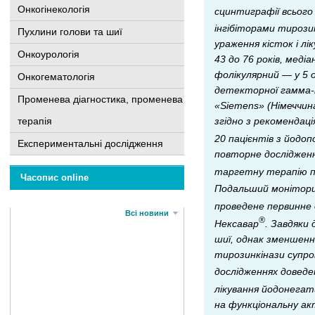
Онкогінекологія
сцинтиграфії всього
інгібіторами тирози
Пухлини голови та шиї
ураження кісток і лі
Онкоурологія
43 до 76 років, меді
фолікулярний — у 5 
Онкогематологія
детекторної гамма-
Променева діагностика, променева
«Siemens» (Німеччин
терапія
згідно з рекомендаці
20 пацієнтів з йод
Експериментальні дослідження
повторне дослідженн
таргетну терапію 
Часопис online
Подальший монітори
проведене первинне
Всі новини
®
Нексавар
. Завдяки
шиї, однак зменшенн
тирозинкінази супро
дослідженнях довед
лікування йодонега
на функціональну а