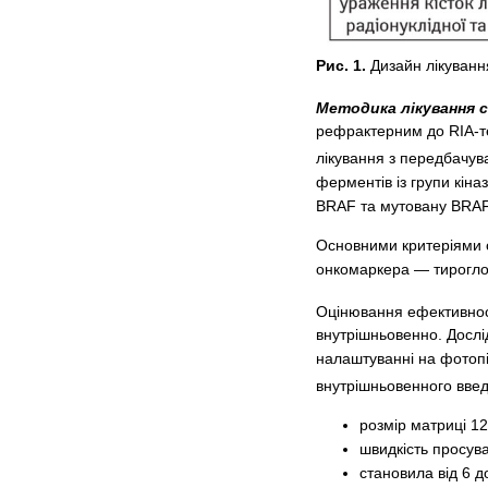
Рис. 1.
Дизайн лікуванн
Методика лікування 
рефрактерним до RIA-тер
лікування з передбачув
ферментів із групи кін
BRAF та мутовану BRAF)
Основними критеріями о
онкомаркера — тирогло
Оцінювання ефективност
внутрішньовенно. Дослі
налаштуванні на фотопі
внутрішньовенного вве
розмір матриці 1
швидкість просува
становила від 6 д