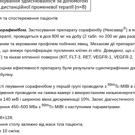
я та спостереження пацієнтів
®
сорафенібом.
Застосування препарату сорафенібу (Нексавар
) в 
апії, проводиться в дозі 800 мг на добу (2 табл. по 200 мг два ра
аним та керованим профілем побічних явищ. Механізм дії препара
аз, що знижує проліферацію пухлинних клітин
in vitro
. Доведено, що с
 та кінази клітинної поверхні (KIT, FLT-3, RET, VEGFR-1, VEGFR-2
цінки ефективності препарату були результати сцинтиграфічних до
буліну.
99m
і лікування сорафенібом у першій групі проводили з
Tc-MIBI в
дження проводили на гамма-камері з використанням низькоенергет
к 140 кеВ і шириною вікна дискримінації 10%. Запис діагностичного
99m
дення 450–500 МБк з
Тс-MIBI з наступними параметрами:
28×128;
ння столу залежно від маси тіла пацієнта;
о 10 см/хв;