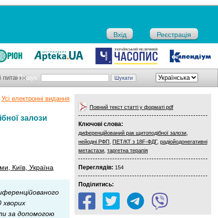
Вхід
Реєстрація
і питання
Пошук:
Усі електронні видання
Повний текст статті у форматі pdf
ібної залози
Ключові слова:
диференційований рак щитоподібної залози
,
нейодні РФП
,
ПЕТ/КТ з 18F-ФДГ
,
радіойодонегативні
метастази
,
таргетна терапія
и, Київ, Україна
Переглядів:
154
Поділитись:
иференційованого
 хворих
ли за допомогою