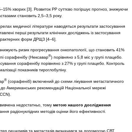
–15% хворих [3]. Розвиток РР суттєво погіршує прогноз, знижуючи
стазами становить 2,5–3,5 року.
релах медичної літератури наводяться результати застосування
ставлені перші результати клінічних досліджень із застосування
ефрактерних форм ДРЩЗ [4–6].
о знижують ризик прогресування онкопатології, що становить 41%
®
упі сорафенібу (Нексавар
) порівняно з 5,8 міс у групі плацебо.
сування сорафенібу порівняно з 27% у групі плацебо. Контроль
алізації показників тироглобуліну.
®
вар
(сорафеніб) включений до схеми лікування метастатичного
о до Американських рекомендацій Національної мережі
NCCN).
 вивчена недостатньо, тому
метою нашого дослідження
ння радіонуклідних методів оцінки його ефективності.
ер рецидивів та метастазів визначався за допомогою СВТ