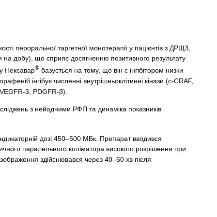
якості пероральної таргетної монотерапії у пацієнтів з ДРЩЗ,
зи на добу), що сприяє досягненню позитивного результату
®
ту Нексавар
базується на тому, що він є інгібітором низки
орафеніб інгібує численні внутрішньоклітинні кінази (c-CRAF,
, VEGFR-3, PDGFR-β).
сліджень з нейодними РФП та динаміка показників
 індикаторній дозі 450–500 МБк. Препарат вводився
ичного паралельного коліматора високого розрішення при
 зображення здійснювався через 40–60 хв після