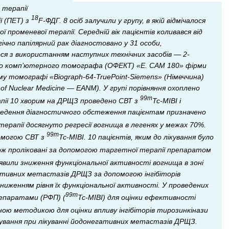
 терапії
18
ї (ПЕТ) з
F-ФДГ. 8 осіб залучили у групу, в якій відмічалося
 променевої терапії. Середній вік пацієнтів коливався від
огічно папілярний рак діагностовано у 31 особи,
ося з використанням наступних технічних засобів — 2-
го комп’ютерного томографа (ОФЕКТ) «E. CAM 180» фірми
у томографі «Biograph-64-TruePoint-Siemens» (Німеччина)
 of Nuclear Medicine — EANM). У групі порівняння охоплено
99m
пії 10 хворим на ДРЩЗ проведено СВТ з
Tc-MIBI і
оведення діагностичного обстеження пацієнтам призначено
терапії досягнуто регресії вогнища в легенях у межах 70%.
99m
омогою СВТ з
Tc-MIBI. 10 пацієнтів, яким до лікування було
ож проліковані за допомогою таргетної терапії препаратом
иявили зниження функціональної активності вогнища в зоні
тивних метастазів ДРЩЗ за допомогою інгібіторів
женням рівня їх функціональної активності. У проведених
99m
епаратами (РФП) (
Tc-MIBI) для оцінки ефективності
ою методикою для оцінки впливу інгібіторів тирозинкінази
вання при лікуванні йодонегативних метастазів ДРЩЗ.