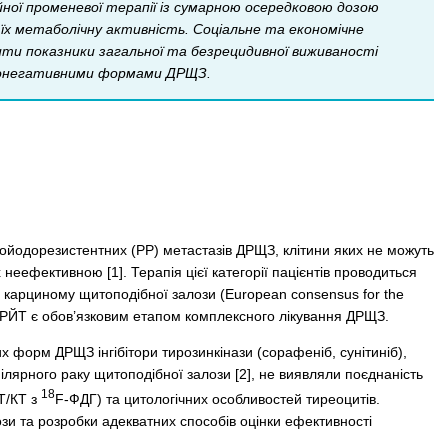
ійної променевої терапії із сумарною осередковою дозою
їх метаболічну активність. Соціальне та економічне
ити показники загальної та безрецидивної виживаності
одонегативними формами ДРЩЗ.
іойодорезистентних (РР) метастазів ДРЩЗ, клітини яких не можуть
неефективною [1]. Терапія цієї категорії пацієнтів проводиться
карциному щитоподібної залози (European consensus for the
010), РЙТ є обов’язковим етапом комплексного лікування ДРЩЗ.
х форм ДРЩЗ інгібітори тирозинкінази (сорафеніб, сунітиніб),
ілярного раку щитоподібної залози [2], не виявляли поєднаність
18
Т/КТ з
F-ФДГ) та цитологічних особливостей тиреоцитів.
ози та розробки адекватних способів оцінки ефективності