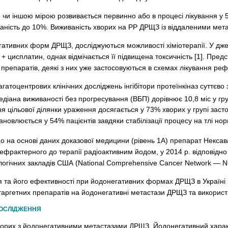
 чи іншою мірою розвивається первинно або в процесі лікування у 5
ваність до 10%. Виживаність хворих на РР ДРЩЗ із віддаленими мета
ативних форм ДРЩЗ, досліджуються можливості хіміотерапії. У дже
 + цисплатин, однак відмічається її підвищена токсичність [1]. Пред
препаратів, деякі з них уже застосовуються в схемах лікування р
агатоцентрових клінічних досліджень інгібітори протеїнкіназ суттєв
едіана виживаності без прогресування (ВБП) дорівнює 10,8 міс у гр
цільової ділянки ураження досягається у 73% хворих у групі засто
овлюється у 54% пацієнтів завдяки стабілізації процесу на тлі норм
що на основі даних доказової медицини (рівень 1А) препарат Некса
фрактерного до терапії радіоактивним йодом, у 2014 р. відповідн
огічних закладів США (National Comprehensive Cancer Network — 
я та його ефективності при йодонегативних формах ДРЩЗ в Україні
таргетних препаратів на йодонегативні метастази ДРЩЗ та використа
ДОСЛІДЖЕННЯ
ворих з йодонегативними метастазами ДРЩЗ. Йодонегативний характ