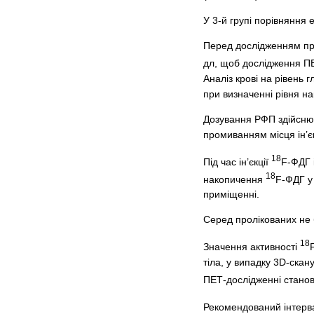
У 3-й групі порівняння
Перед дослідженням про
дл, щоб дослідження П
Аналіз крові на рівень 
при визначенні рівня на
Дозування РФП здійсню
промиванням місця ін’єк
18
Під час ін’єкції
F-ФДГ 
18
накопичення
F-ФДГ у
приміщенні.
Серед пролікованих не 
18
Значення активності
тіла, у випадку 3D-скан
ПЕТ-дослідженні станов
Рекомендований інтерв