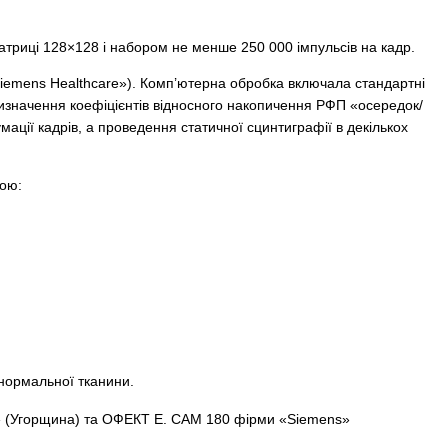
атриці 128×128 і набором не менше 250 000 імпульсів на кадр.
emens Healthcare»). Комп’ютерна обробка включала стандартні
визначення коефіцієнтів відносного накопичення РФП «осередок/
ації кадрів, а проведення статичної сцинтиграфії в декількох
лою:
і нормальної тканини.
so» (Угорщина) та ОФЕКТ E. CAM 180 фірми «Siemens»