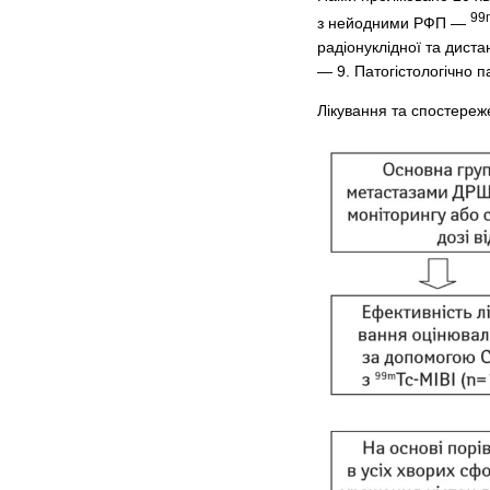
99
з нейодними РФП —
радіонуклідної та дистан
— 9. Патогістологічно п
Лікування та спостере