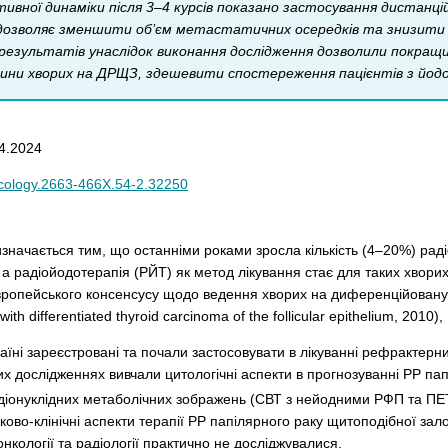
ивної динаміки після 3­–4 курсів показано застосування дистанц
 дозволяє зменшити об’єм метастатичних осередків та знизити 
результатів унаслідок виконання дослідження дозволили покращ
тини хворих на ДРЩЗ, здешевити спостереження пацієнтів з й
4.2024
ncology.2663-466X.54-2.32250
значається тим, що останніми роками зросла кількість (4–20%) рад
а радіо­йодотерапія (РЙТ) як метод лікування стає для таких хворих 
вропейського консенсусу щодо ведення хворих на диференційовану 
ith differentiated thyroid carcinoma of the follicular epithelium, 2
їні зареєстровані та почали застосовувати в лікуванні рефрактерни
х дослідженнях вивчали цитологічні аспекти в прогнозуванні РР пап
радіо­нуклідних метаболічних зображень (СВТ з нейодними РФП та ПЕ
ково-клінічні аспекти терапії РР папілярного раку щитоподібної зал
онкології та радіології практично не досліджувалися.