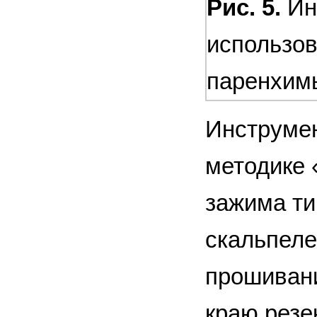
Рис. 5.
Ин
использов
паренхим
Инструмен
методике 
зажима ти
скальпеле
прошиван
краю резе