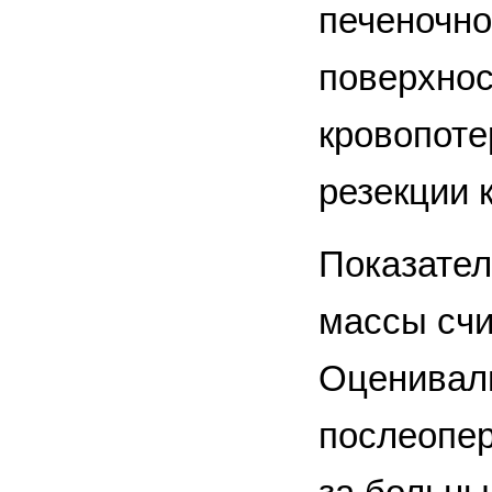
печеночн
поверхнос
кровопоте
резекции 
Показател
массы счи
Оценивали
послеопер