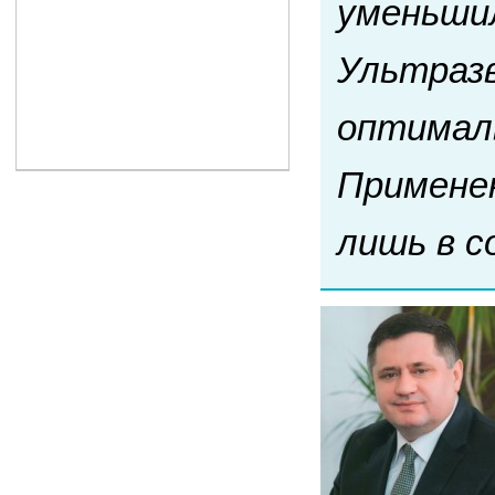
уменьшил
Ультразв
оптималь
Применен
лишь в с