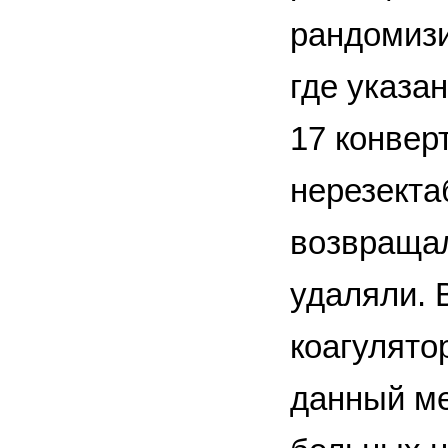
рандомизи
где указа
17 конвер
нерезекта
возвращал
удаляли. 
коагулято
данный ме