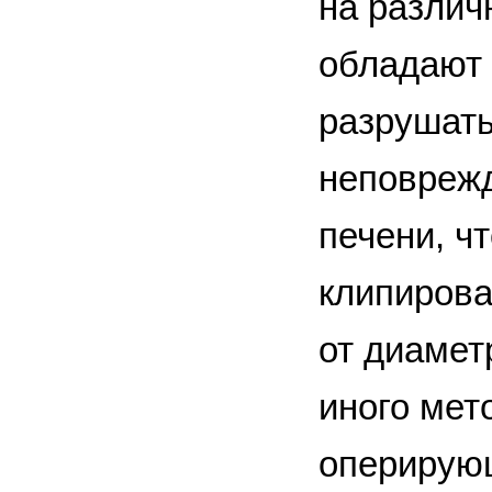
на различ
обладают 
разрушать
неповреж
печени, ч
клипирова
от диамет
иного мет
оперирую