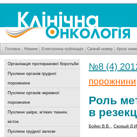
Головна
Новини
Електронна публікація
Свіжий номер
Архів номе
Організація протиракової боротьби
№8 (4) 201
Пухлини органів грудної
порожнини
порожнини
Пухлини органів черевної
Роль ме
порожнини
в резек
Пухлини шкіри, м'яких тканин,
кісток
Бойко В.В.
,
Скорый Д.
Пухлини грудної залози