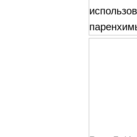
использов
паренхим