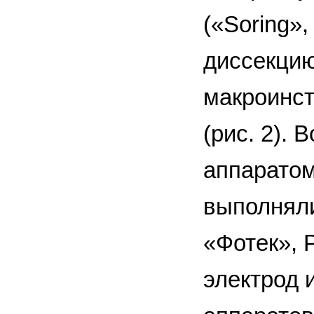
(«Soring»
диссекцию
макроинст
(рис. 2).
аппаратом
выполнял
«Фотек», 
электрод 