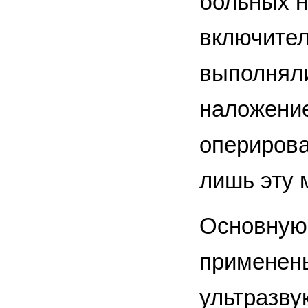
больных н
включител
выполняли
наложение
оперирова
лишь эту 
Основную 
применены
ультразву