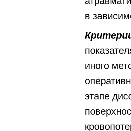
атравмати
в зависим
Критерии
показател
иного мет
оперативн
этапе дис
поверхнос
кровопоте