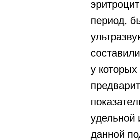
эритроцит
период, б
ультразву
составили
у которых
предвари
показател
удельной 
данной по