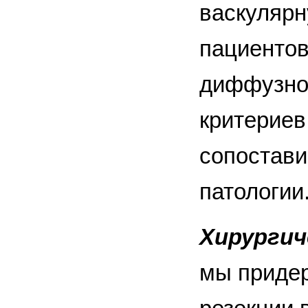
васкулярн
пациентов
диффузной
критериев
сопостави
патологии
Хирургич
мы придер