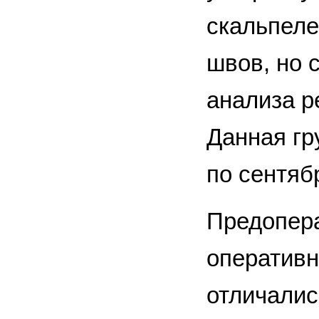
скальпел
швов, но 
анализа р
Данная гр
по сентябр
Предопера
оперативн
отличалис