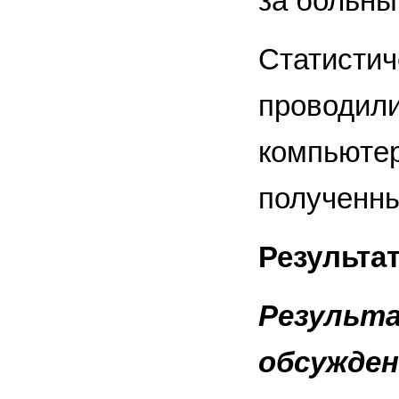
за больны
Статистич
проводили
компьютер
полученны
Результа
Результа
обсужден