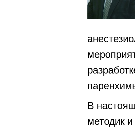
анестезио
мероприят
разработк
паренхимы
В настоящ
методик и