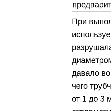
предвари
При выпол
используе
разрушала
диаметром
давало во
чего труб
от 1 до 3