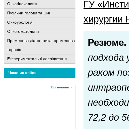
ГУ «Инсти
Онкогінекологія
Пухлини голови та шиї
хирургии 
Онкоурологія
Онкогематологія
Резюме.
Променева діагностика, променева
терапія
подхода 
Експериментальні дослідження
раком по
Часопис online
интраопе
Всі новини
необход
72,2 до 