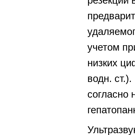
резекции 
предварит
удаляемог
учетом пр
низких ци
водн. ст.
согласно 
гепатопан
Ультразву