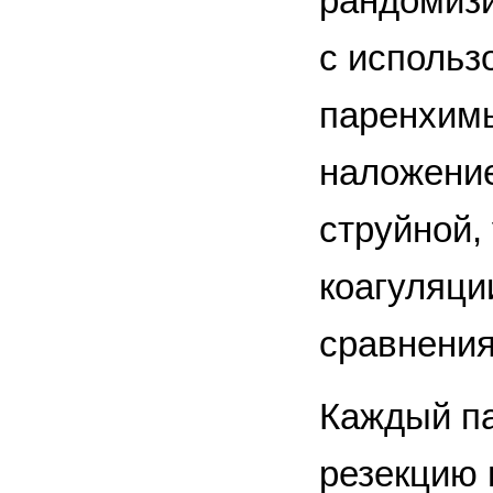
рандомизи
с использ
паренхимы
наложение
струйной,
коагуляци
сравнения
Каждый па
резекцию 