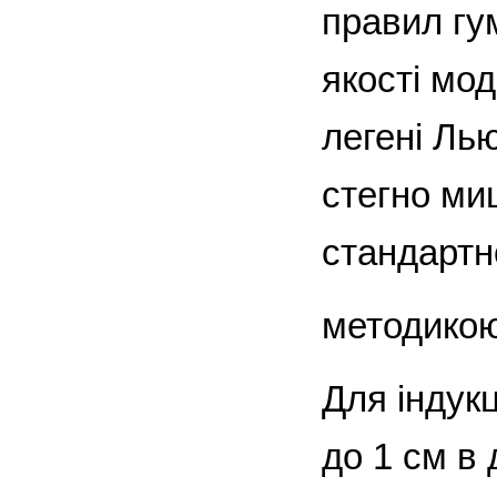
правил гу
якості мо
легені Ль
стегно миш
стандарт
методикою
Для індук
до 1 см в 