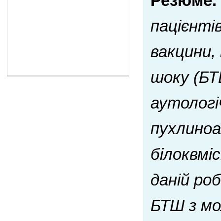
Резюме.
пацієнті
вакцини,
шоку (БТ
аутологі
пухлиноа
білоквміс
даній ро
БТШ з мо