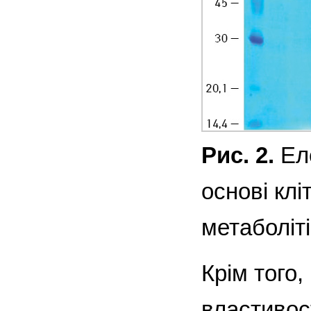
Рис. 2.
Еле
основі клі
метаболіт
Крім того,
властивос