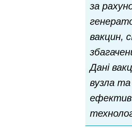
за рахун
генерато
вакцин, 
збагачени
Дані вак
вузла т
ефективн
технолог