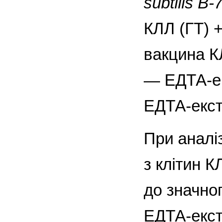
subtilis B-
КЛЛ (ГТ) 
вакцина К
— ЕДТА-ек
ЕДТА-екст
При аналі
з клітин 
до значно
ЕДТА-екст