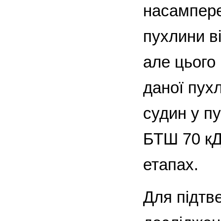
насамперед
пухлини в
але цього
даної пухл
судин у п
БТШ 70 кД
етапах.
Для підтв