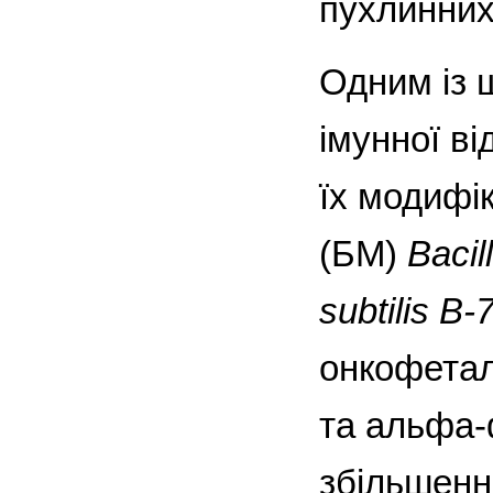
пухлинних
Одним із 
імунної ві
їх модифі
(БМ)
Bacil
subtilis
B-
онкофетал
та альфа-
збільшенні