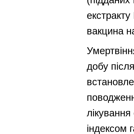
екстракту 
вакцина на
Умертвінн
добу післ
встановле
поводженн
лікування
індексом г