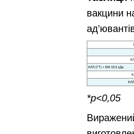
вакцини на
ад’юванті
KЛ
KЛЛ (ГТ) + БМ 18,5 кДа
K
KЛЛ
*p<0,05
Виражений
виготовле