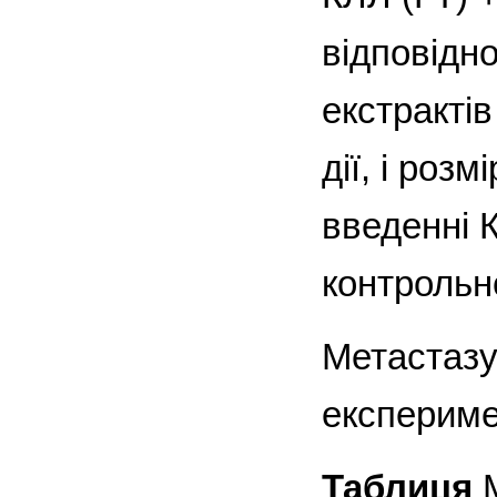
відповідн
екстракті
дії, і роз
введенні 
контрольн
Метастазу
експериме
Таблиця