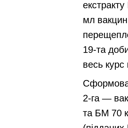
екстракту
мл вакцини
перещепле
19-та доби
весь курс 
Сформован
2-га — вак
та БМ 70 
(підданих 