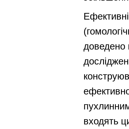
Ефективні
(гомологі
доведено 
дослідженн
конструюв
ефективно
пухлинним
входять ц