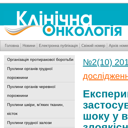
Головна
Новини
Електронна публікація
Свіжий номер
Архів номе
Організація протиракової боротьби
№2(10) 20
Пухлини органів грудної
досліджен
порожнини
Пухлини органів черевної
Експери
порожнини
застосу
Пухлини шкіри, м'яких тканин,
шоку у в
кісток
Пухлини грудної залози
злоякіс