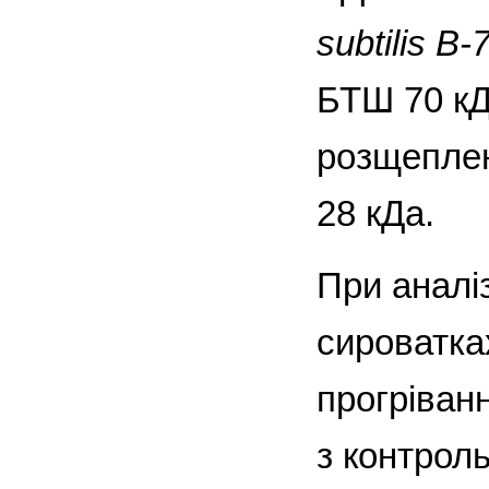
subtilis B
БТШ 70 кД
розщеплен
28 кДа.
При аналі
сироватках
прогріванн
з контрол