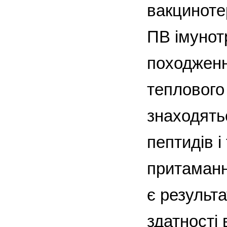
вакциноте
ПВ імунот
походженн
теплового
знаходять
пептидів і
притаманн
є результ
здатності