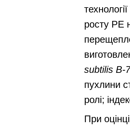
технологі
росту РЕ 
перещепле
виготовлен
subtilis B-
пухлини с
ролі; інд
При оцінці