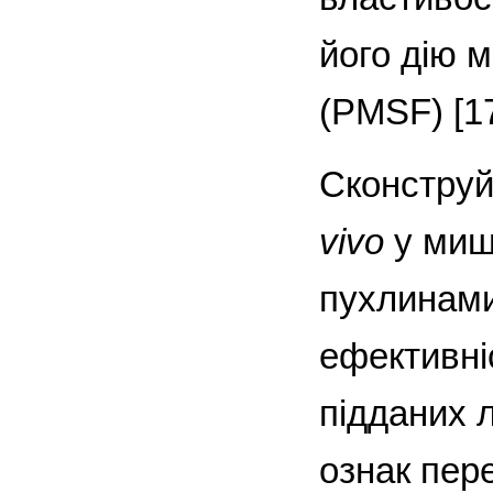
його дію 
(РМSF) [17
Сконструй
vivo
у миш
пухлинами
ефективні
підданих 
ознак пер