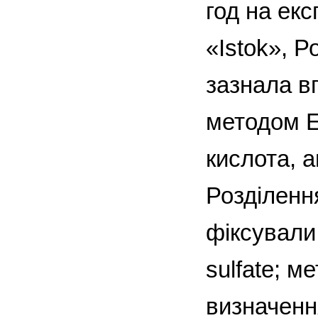
год на ек
«Іstok», Р
зазнала в
методом Е
кислота, а
Розділенн
фіксували
sulfate; м
визначенн