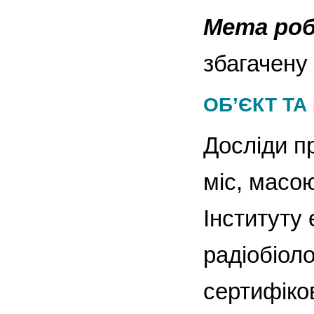
Мета ро
збагачену
ОБ’ЄКТ Т
Досліди п
міс, масою
Інституту 
радіобіоло
сертифіко