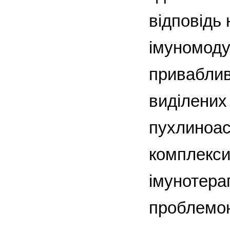
відповідь 
імуномодул
приваблив
виділених
пухлиноас
комплекси
імунотера
проблемою