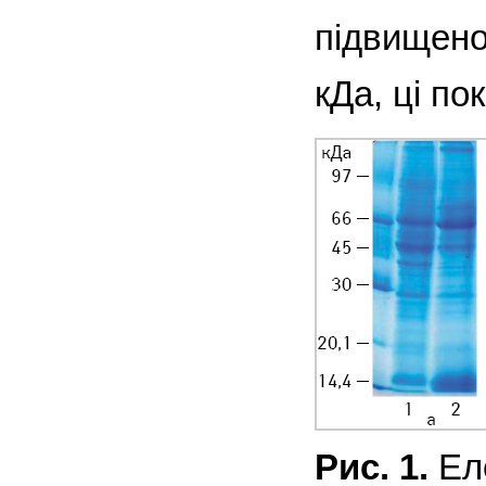
підвищено
кДа, ці п
Рис. 1.
Еле