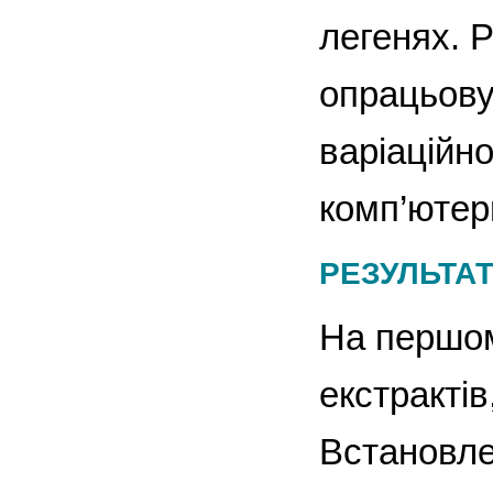
легенях. 
опрацьову
варіаційно
комп’ютерн
РЕЗУЛЬТАТ
На першом
екстрактів
Встановле