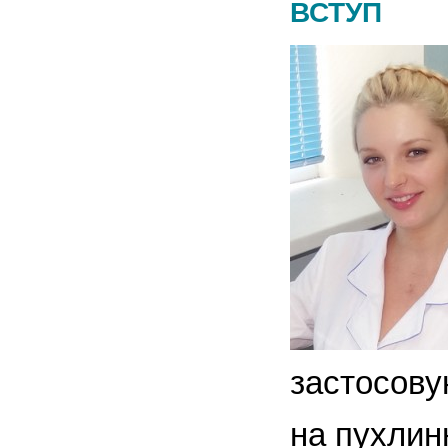
ВСТУП
застосову
на пухлин