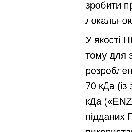
зробити п
локальною
У якості 
тому для 
розроблен
70 кДа (і
кДа («ENZ
підданих Г
використан