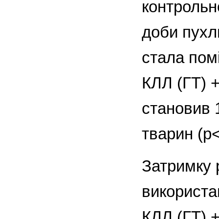
контро­ль
доби пухли
стала пом
КЛЛ (ГТ) 
становив 
тварин (p<
Затримку 
використа
КЛЛ (ГТ) +