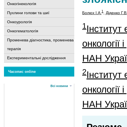
Онкогінекологія
1
Болюх І.А.
,
Діденко Г.В
Пухлини голови та шиї
Онкоурологія
1
Інститут 
Онкогематологія
Променева діагностика, променева
онкології і
терапія
НАН Украї
Експериментальні дослідження
2
Інститут 
Часопис online
онкології і
Всі новини
НАН Украї