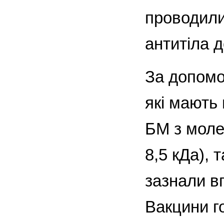
проводили
антитіла 
За допомо
які мають
БМ з моле
8,5 кДа), 
зазнали вп
Вакцини го