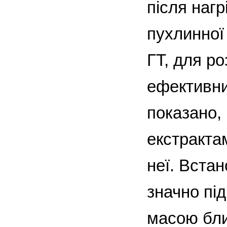
після наг
пухлинної
ГТ, для ро
ефективни
показано, 
екстрактам
неї. Встан
значно пі
масою близ