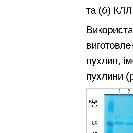
та (
б
) КЛЛ
Використ
виготовле
пухлин, ім
пухлини (р