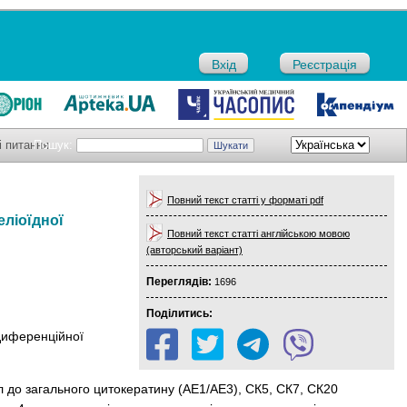
Вхід
Реєстрація
і питання
Пошук:
Повний текст статті у форматі pdf
еліоїдної
Повний текст статті англійською мовою
(авторський варіант)
Переглядів:
1696
Поділитись:
 диференційної
.
іл до загального цитокератину (AE1/AE3), СК5, СК7, СК20