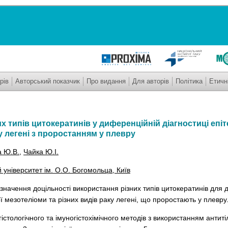
рів
Авторський показчик
Про видання
Для авторів
Політика
Етичн
х типів цитокератинів у диференційній діагностиці епіт
у легені з проростанням у плевру
а Ю.В.
,
Чайка Ю.І.
університет ім. О.О. Богомольца, Київ
начення доцільності використання різних типів цитокератинів для
ої мезотеліоми та різних видів раку легені, що проростають у плевру
стологічного та імуногістохімічного методів з використанням антит