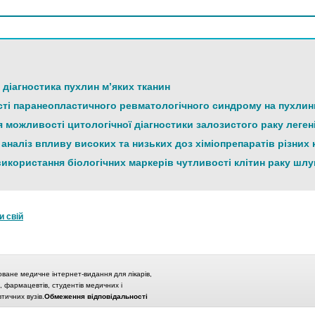
діагностика пухлин м’яких тканин
ті паранеопластичного ревматологічного синдрому на пухлинну
 можливості цитологічної діагностики залозистого раку леген
аналіз впливу високих та низьких доз хіміопрепаратів різних
икористання біологічних маркерів чутливості клітин раку шлун
и свій
оване медичне інтернет-видання для лікарів,
в, фармацевтів, студентів медичних і
ичних вузів.
Обмеження відповідальності