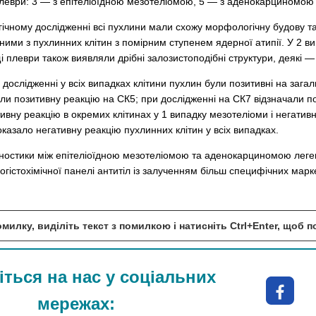
плеври: 3 — з епітеліоїдною мезотеліомою, 5 — з аденокарциномою 
гічному дослідженні всі пухлини мали схожу морфологічну будову т
ними з пухлинних клітин з помірним ступенем ядерної атипії. У 2 в
 плеври також виявляли дрібні залозистоподібні структури, деякі
 дослідженні у всіх випадках клітини пухлин були позитивні на зага
али позитивну реакцію на СК5; при дослідженні на СК7 відзначали по
ивну реакцію в окремих клітинах у 1 випадку мезотеліоми і негативн
казало негативну реакцію пухлинних клітин у всіх випадках.
ностики між епітеліоїдною мезотеліомою та аденокарциномою леген
огістохімічної панелі антитіл із залученням більш специфічних марк
милку, виділіть текст з помилкою і натисніть Ctrl+Enter, щоб 
ться на нас у соціальних
мережах: