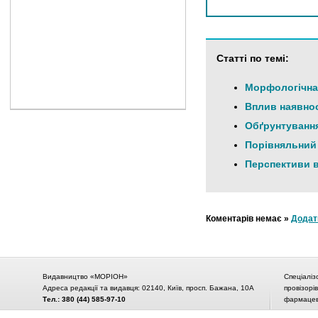
Статті по темі:
Морфологічна 
Вплив наявнос
Обґрунтування
Порівняльний 
Перспективи в
Коментарів немає »
Додат
Видавництво «МОРІОН»
Спеціаліз
Адреса редакції та видавця: 02140, Київ, просп. Бажана, 10А
провізорі
Тел.: 380 (44) 585-97-10
фармацевт