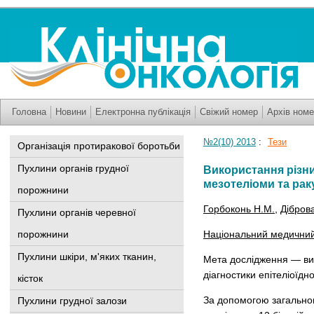
Головна
Новини
Електронна публікація
Свіжий номер
Архів номе
№2(10) 2013
:
Тези
Організація протиракової боротьби
Пухлини органів грудної
Використання різни
мезотеліоми та рак
порожнини
Горбоконь Н.М.
,
Дібров
Пухлини органів черевної
порожнини
Національний медичний 
Пухлини шкіри, м'яких тканин,
Мета дослідження — виз
діагностики епітеліоїдн
кісток
За допомогою загальногі
Пухлини грудної залози