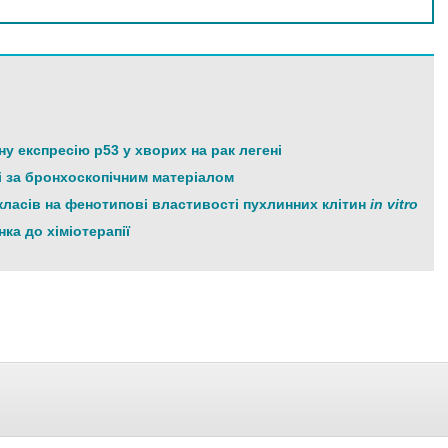
 експресію p53 у хворих на рак легені
і за бронхоскопічним матеріалом
 класів на фенотипові властивості пухлинних клітин
in vitro
ка до хіміотерапії