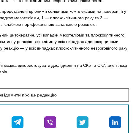
та 4 — з плоскоклітинним незроговілим раком легені.
а представлені дрібними солідними комплексами на поверхні й у
ипадках мезотеліоми, 1 — плоскоклітинного раку та 3 —
 — зі слабкою перифокальною запальною реакцією.
льний цитокератин, усі випадки мезотеліоми та плоскоклітинного
зитивну реакцію всіх клітин у всіх випадках аденокарциноми
у реакцію — у всіх випадках плоскоклітинного незроговілого раку;
і можна використовувати дослідження на СК5 та СК7, але тільки
ерів.
повідомити про це редакцію