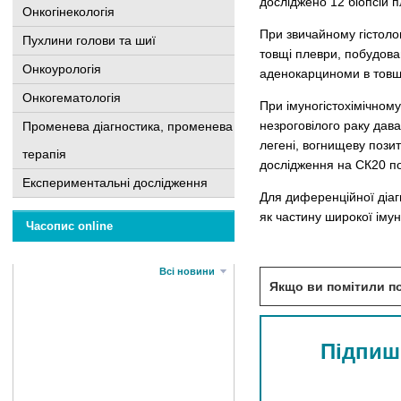
досліджено 12 біопсій 
Онкогінекологія
При звичайному гістоло
Пухлини голови та шиї
товщі плеври, побудова
Онкоурологія
аденокарциноми в товщі
Онкогематологія
При імуногістохімічному
незроговілого раку дав
Променева діагностика, променева
легені, вогнищеву позит
терапія
дослідження на СК20 по
Експериментальні дослідження
Для диференційної діаг
як частину широкої імун
Часопис online
Всі новини
Якщо ви помітили по
Підпиші