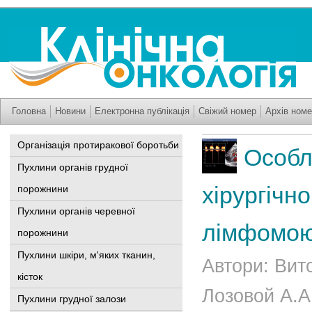
Головна
Новини
Електронна публікація
Свіжий номер
Архів номе
Організація протиракової боротьби
Особл
Пухлини органів грудної
хірургічн
порожнини
Пухлини органів черевної
лімфомою
порожнини
Пухлини шкіри, м'яких тканин,
Автори: Вит
кісток
Лозовой А.А.
Пухлини грудної залози