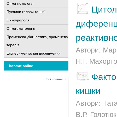
Онкогінекологія
Цитол
Пухлини голови та шиї
Онкоурологія
диференці
Онкогематологія
реактивно
Променева діагностика, променева
терапія
Автори: Мар
Експериментальні дослідження
Н.І. Махорто
Часопис online
Факто
Всі новини
кишки
Автори: Тат
В.Р. Голотюк