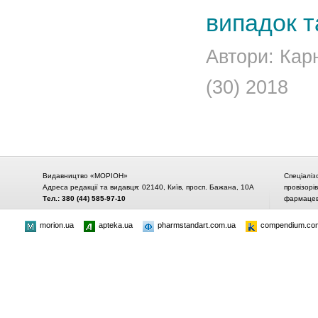
випадок т
Автори: Кар
(30) 2018
Видавництво «МОРІОН»
Спеціаліз
Адреса редакції та видавця: 02140, Київ, просп. Бажана, 10А
провізорі
Тел.: 380 (44) 585-97-10
фармацевт
morion.ua
apteka.ua
pharmstandart.com.ua
compendium.co