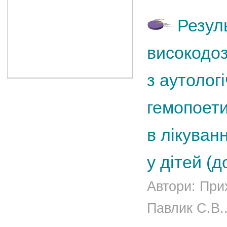
Резул
високодоз
з аутолог
гемопоети
в лікуван
у дітей (д
Автори: При
Павлик С.В..