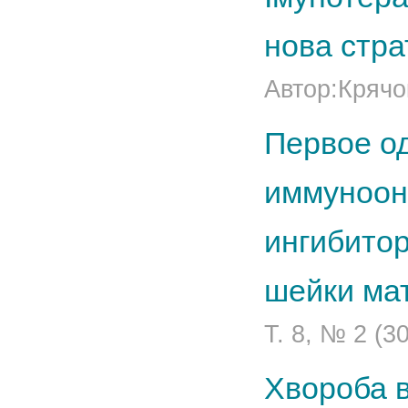
нова стра
Автор:Крячок
Первое о
иммуноон
ингибитор
шейки ма
Т. 8, № 2 (3
Хвороба в