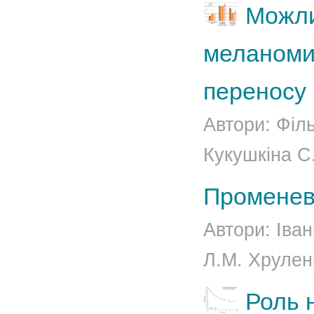
Можли
меланоми
переносу
Автори: Філь
Кукушкіна С.
Променева
Автори: Іва
Л.М. Хруленк
Роль 