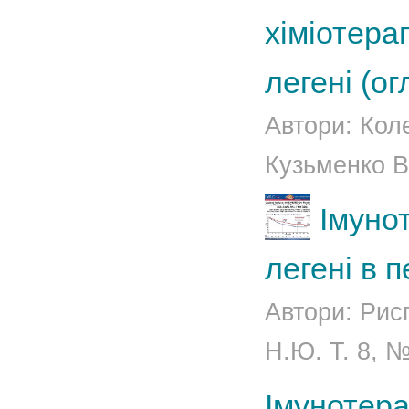
хіміотерап
легені (ог
Автори: Кол
Кузьменко В.
Імуно
легені в п
Автори: Рис
Н.Ю. Т. 8, №
Імунотера