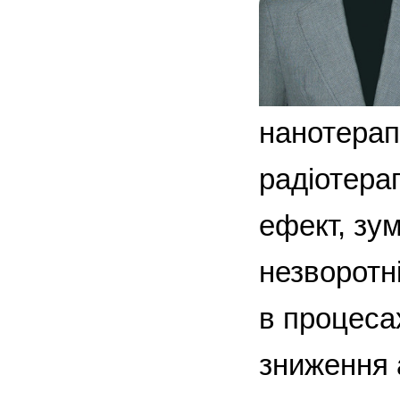
нанотерапі
радіотера
ефект, зум
незворотн
в процесах
зниження 