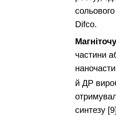
сольового
Difco.
Магніточ
частини а
наночасти
й ДР виро
отримувал
синтезу [