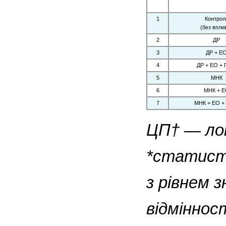
1
Контрол
(без впли
2
ДР
3
ДР + Е
4
ДР + ЕО +
5
МНК
6
МНК + 
7
МНК + ЕО +
ЦП† — лок
*статисти
з рівнем 
відмінност