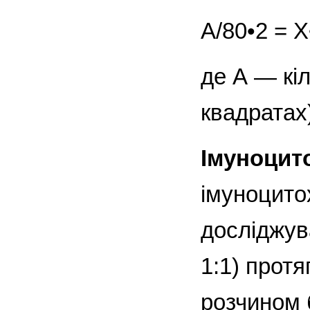
А/80•2 = Х
де А — кіл
квадратах)
Імуноцито
імуноцито
досліджув
1:1) протя
розчином 