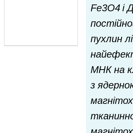
Fe3O4 і 
постійно
пухлин л
найефек
МНК на к
з ядерною
магнітох
тканинног
магнітох