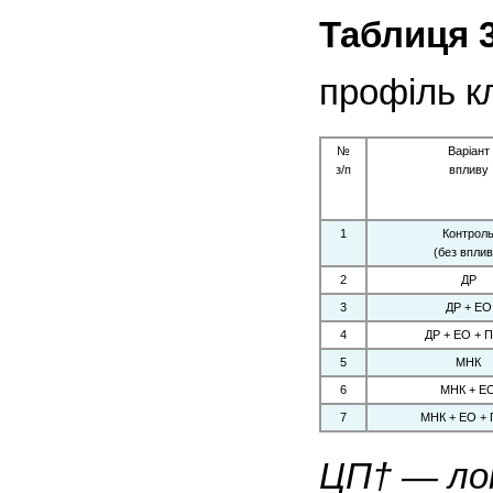
Таблиця 3
профіль кл
№
Варіант
з/п
впливу
1
Контрол
(без вплив
2
ДР
3
ДР + ЕО
4
ДР + ЕО + 
5
МНК
6
МНК + Е
7
МНК + ЕО +
ЦП† — лок