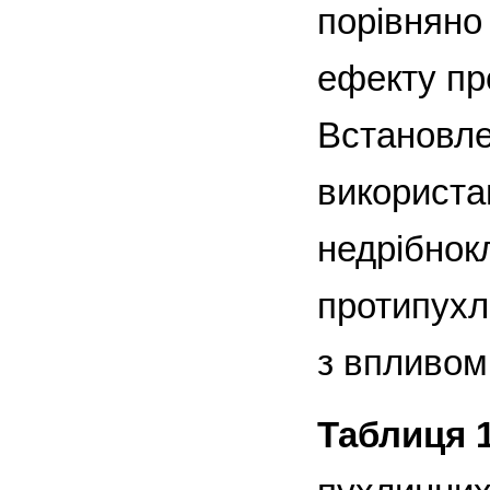
порівняно
ефекту пр
Встановле
використан
недрібнокл
протипухл
з впливом
Таблиця 1