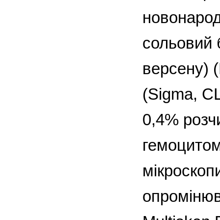
новонарод
сольовий 
версену) 
(Sigma, С
0,4% розч
гемоцитоме
мікроскопи
опромінюв