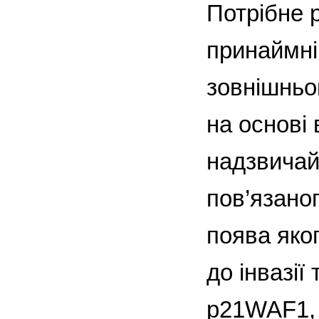
Потрібне 
принаймні
зовнішньо
на основі
надзвичай
пов’язаног
поява яког
до інвазії
p21WAF1, 