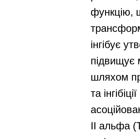
функцію, 
трансформ
інгібує ут
підвищує м
шляхом пр
та інгібіц
асоційован
ІІ альфа (