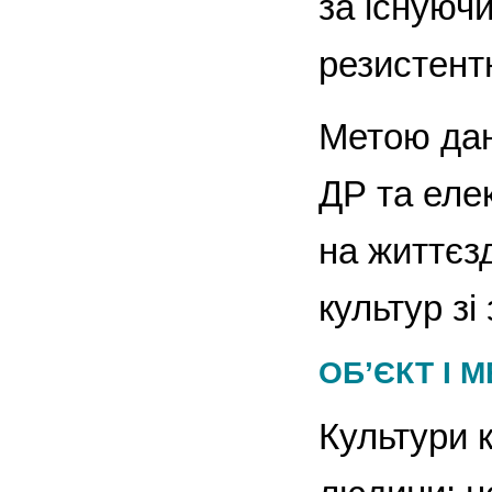
за існуюч
резистентн
Метою дан
ДР та елек
на життєз
культур зі
ОБ’ЄКТ І 
Культури к