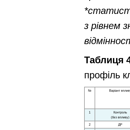
*статисти
з рівнем 
відмінност
Таблиця 4
профіль к
№
Варіант вплив
1
Контроль
(без впливу)
2
ДР