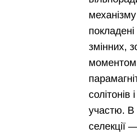
механізму 
покладені 
змінних, з
моментом 
парамагніт
солітонів 
участю. В
селекції 