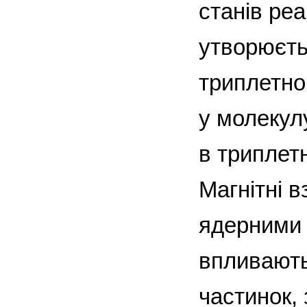
станів реа
утворюєть
триплетно
у молекулу
в триплетн
Магнітні в
ядерними 
впливають 
частинок, 