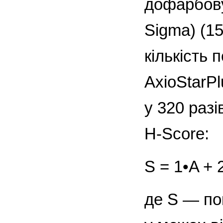
дофарбову
Sigma) (1
кількість 
AxioStarPl
у 320 раз
H-Score:
S = 1•A + 
де S — по