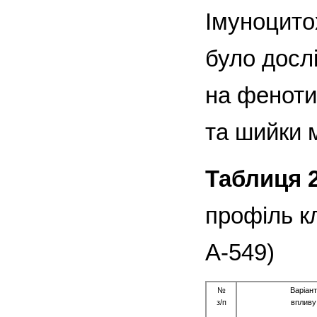
Імуноцито
було досл
на фенотип
та шийки 
Таблиця 2
профіль кл
A-549)
№
Варіант
з/п
впливу