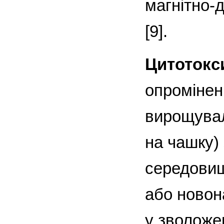
магнітно-
[9].
Цитотокс
опромінен
вирощувал
на чашку)
середовищ
або новон
у зволоже