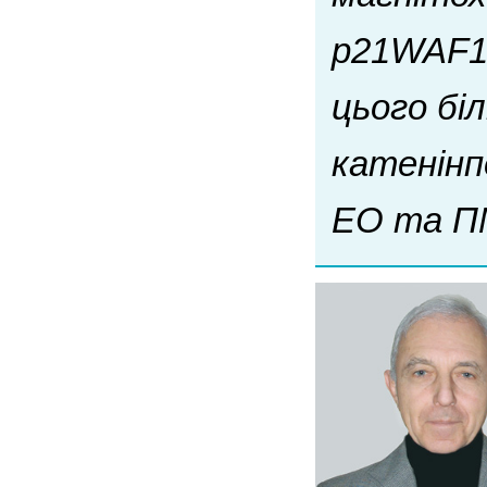
p21WAF1-
цього бі
катенінп
ЕО та П