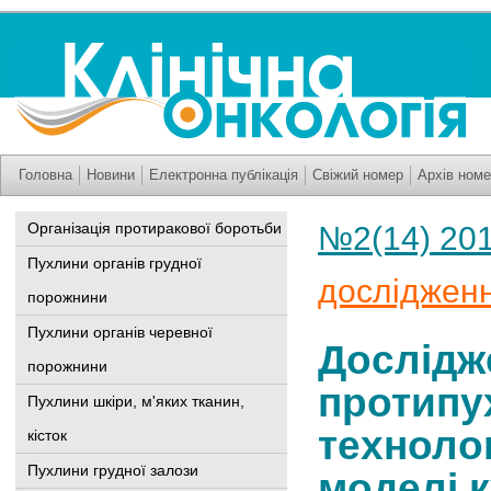
Головна
Новини
Електронна публікація
Свіжий номер
Архів номе
Організація протиракової боротьби
№2(14) 20
Пухлини органів грудної
досліджен
порожнини
Пухлини органів черевної
Дослідж
порожнини
протипу
Пухлини шкіри, м'яких тканин,
технолог
кісток
Пухлини грудної залози
моделі к