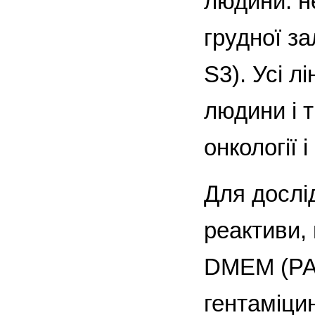
людини: не
грудної за
S3). Усі л
людини і т
онкології 
Для дослі
реактиви,
DMEM (РАА
гентаміци