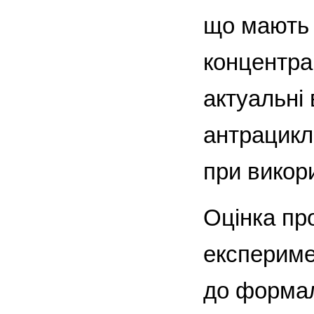
що мають 
концентрац
актуальні
антрацикл
при викори
Оцінка пр
експериме
до формал