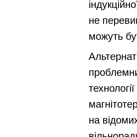
індукційно
не переви
можуть бут
Альтернат
проблемни
технології
магнітотер
на відоми
вільноради