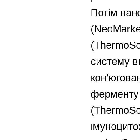
Потім нан
(NeoMarker
(ThermoSci
систему ві
кон’югова
ферменту 
(ThermoSc
імуноцито