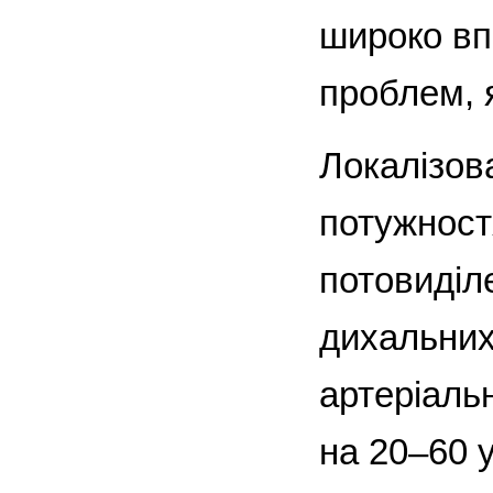
широко вп
проблем, я
Локалізов
потужност
потовиділе
дихальних
артеріальн
на 20–60 