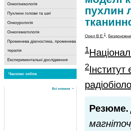
Онкогінекологія
пухлин 
Пухлини голови та шиї
тканинно
Онкоурологія
Онкогематологія
1
Орел В.Е.
,
Бездєнєжни
Променева діагностика, променева
1
Національ
терапія
Експериментальні дослідження
2
Інститут 
Часопис online
радіобіоло
Всі новини
Резюме.
магніточ