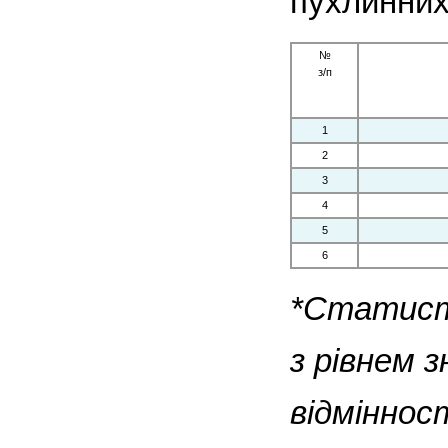
пухлинних 
№
з/п
1
2
3
4
5
6
*Статисти
з рівнем 
відмінност