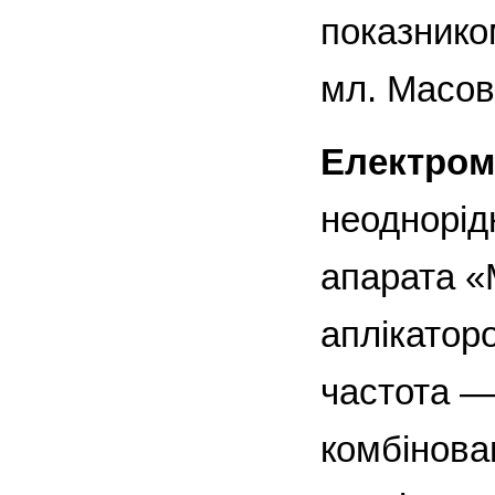
показнико
мл. Масов
Електром
неоднорід
апарата «
аплікатор
частота —
комбінова