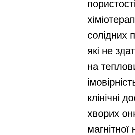
пористост
хіміотерап
солідних 
які не зда
на теплов
імовірніст
клінічні д
хворих он
магнітної