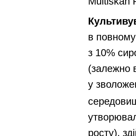
Multiskan 
Культивув
в повном
з 10% сир
(залежно в
у зволоже
середовищ
утворювал
росту), з