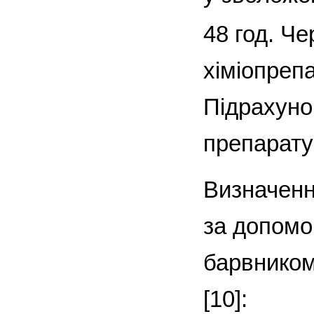
48 год. Ч
хіміопреп
Підрахуно
препарату
Визначення
за допомо
барвником
[10]: