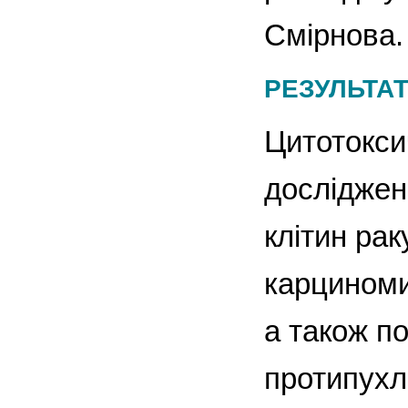
Смірнова.
РЕЗУЛЬТАТ
Цитотокси
досліджен
клітин рак
карциноми
а також п
протипухл