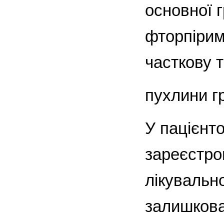
основної 
фторпіримі
часткову 
пухлини г
У пацієнто
зареєстров
лікувальн
залишкова