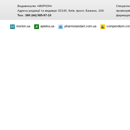
Видавництво «МОРІОН»
Спеціаліз
Адреса редакції та видавця: 02140, Київ, просп. Бажана, 10А
провізорі
Тел.: 380 (44) 585-97-10
фармацевт
morion.ua
apteka.ua
pharmstandart.com.ua
compendium.co