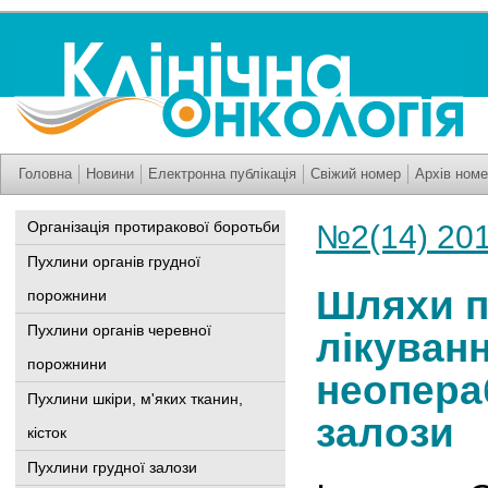
Головна
Новини
Електронна публікація
Свіжий номер
Архів номе
Організація протиракової боротьби
№2(14) 20
Пухлини органів грудної
Шляхи п
порожнини
Пухлини органів черевної
лікуван
порожнини
неопера
Пухлини шкіри, м'яких тканин,
залози
кісток
Пухлини грудної залози