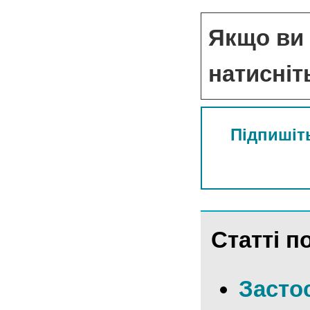
Якщо ви 
натисніт
Підпишіть
Статті по
Засто