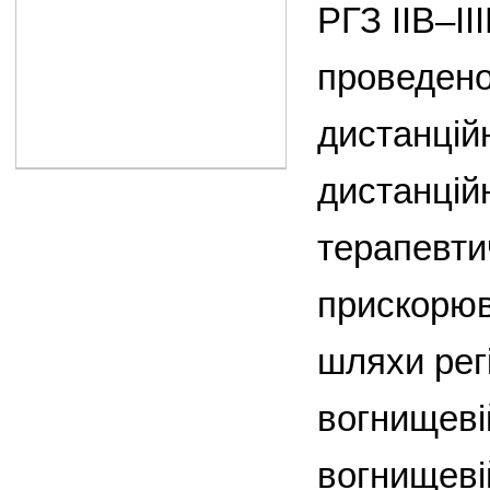
РГЗ ІІB–ІІ
проведено 
дистанцій
дистанцій
терапевти
прискорюв
шляхи рег
вогнищевій
вогнищевій