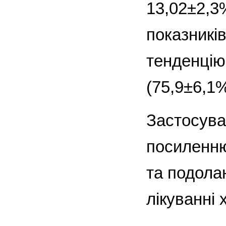
13,02±2,3
показникі
тенденцію
(75,9±6,1
Застосува
посиленню
та подола
лікуванні