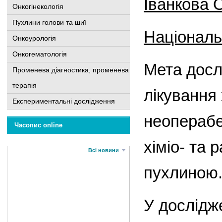
Іванкова 
Онкогінекологія
Пухлини голови та шиї
Національн
Онкоурологія
Онкогематологія
Мета досл
Променева діагностика, променева
терапія
лікування
Експериментальні дослідження
неоперабе
Часопис online
хіміо- та
Всі новини
пухлиною
У дослідж