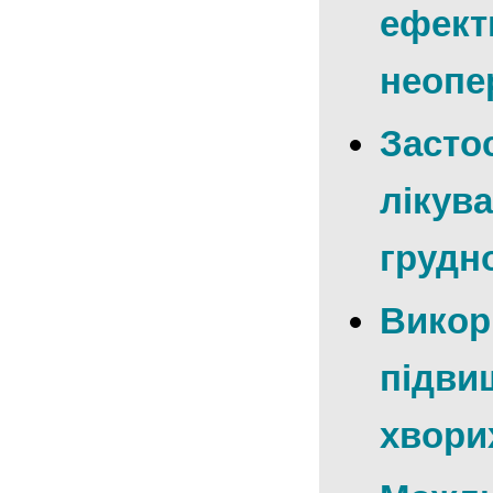
ефект
неопе
Засто
лікув
грудн
Викор
підви
хвори