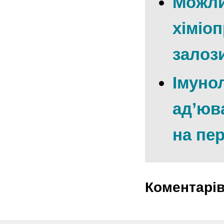
Можли
хіміоп
залоз
Імунол
ад’юв
на пе
Коментарі