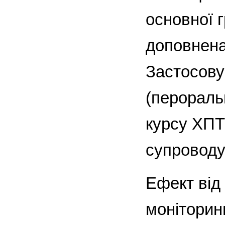
основної 
доповнена
Застосову
(пероральн
курсу ХПТ
супроводу
Ефект від 
моніторин