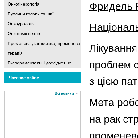
Фридель Р
Онкогінекологія
Пухлини голови та шиї
Онкоурологія
Національ
Онкогематологія
Променева діагностика, променева
Лікування
терапія
проблем с
Експериментальні дослідження
Часопис online
з цією па
Всі новини
Мета робо
на рак ст
променево