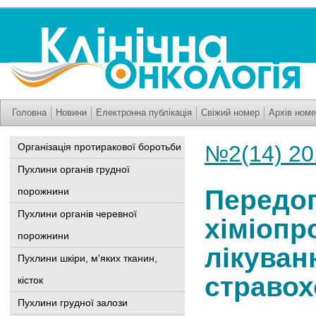
Головна
Новини
Електронна публікація
Свіжий номер
Архів номе
Організація протиракової боротьби
№2(14) 20
Пухлини органів грудної
Передо
порожнини
Пухлини органів черевної
хіміопр
порожнини
лікуван
Пухлини шкіри, м'яких тканин,
стравох
кісток
Пухлини грудної залози