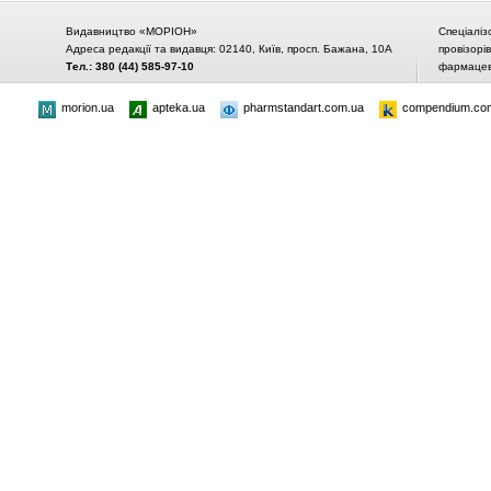
Видавництво «МОРІОН»
Спеціаліз
Адреса редакції та видавця: 02140, Київ, просп. Бажана, 10А
провізорі
Тел.: 380 (44) 585-97-10
фармацевт
morion.ua
apteka.ua
pharmstandart.com.ua
compendium.co