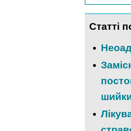
Статті п
Неоад
Заміс
посто
шийки
Лікув
страв