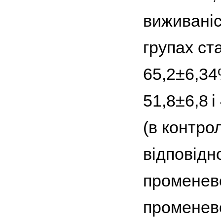
виживаніст
групах ста
65,2±6,34
51,8±6,8 і
(в контрол
відповідн
променево
променево