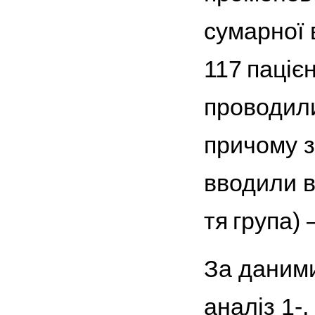
сумарної 
117 паціє
проводили
причому з
вводили в
тя група)
За даними
аналіз 1-,