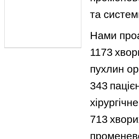
та систем
Нами проа
1173 хвор
пухлин ор
343 паціє
хірургічне
713 хвори
променево