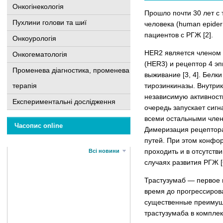
Онкогінекологія
Прошло почти 30 лет с 
Пухлини голови та шиї
человека (human epider
пациентов с РГЖ [2].
Онкоурологія
HER2 является членом H
Онкогематологія
(HER3) и рецептор 4 э
Променева діагностика, променева
выживание [3, 4]. Белк
терапія
тирозинкиназы. Внутрик
независимую активност
Експериментальні дослідження
очередь запускает сиг
всеми остальными член
Часопис online
Димеризация рецептора
путей. При этом конфо
проходить и в отсутст
Всі новини
случаях развития РГЖ [
Трастузумаб — первое 
время до прогрессиров
существенные преимущ
трастузумаба в компле