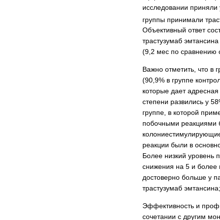
исследовании приняли 
группы принимали трасту
Объективный ответ сос
трастузумаб эмтансина
(9,2 мес по сравнению 
Важно отметить, что в 
(90,9% в группе контро
которые дает адресная
степени развились у 5
группе, в которой при
побочными реакциями б
колониестимулирующие 
реакции были в основно
Более низкий уровень п
снижения на 5 и более 
достоверно больше у па
трастузумаб эмтансина;
Эффективность и профи
сочетании с другим мо