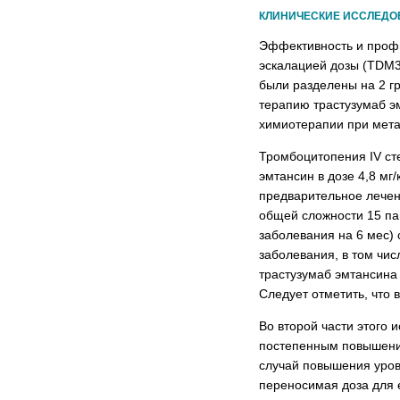
КЛИНИЧЕСКИЕ ИССЛЕДО
Эффективность и профи
эскалацией дозы (TDM3
были разделены на 2 гр
терапию трастузумаб эм
химиотерапии при мета
Тромбоцитопения IV ст
эмтансин в дозе 4,8 мг
предварительное лечени
общей сложности 15 пац
заболевания на 6 мес)
заболевания, в том чи
трастузумаб эмтансина 
Следует отметить, что 
Во второй части этого
постепенным повышением 
случай повышения уровн
переносимая доза для 