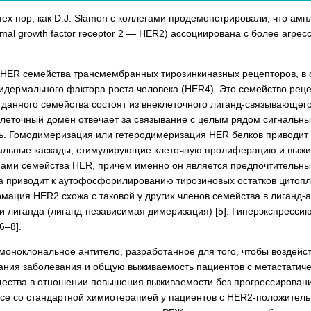
тех пор, как D.J. Slamon с коллегами продемонстрировали, что а
mal growth factor receptor 2 — HER2) ассоциирована с более агр
ER семей­ства трансмембранных тирозинкиназ­ных рецепторов, в с
пидермального фактора роста человека (HER4). Это семейство реце
и данного семейства состоят из внеклеточного лиганд-связывающе
леточный домен отвечает за связывание с целым рядом сигнальных 
ь. Гомодимеризация или гетеродимеризация HER белков приводит
нальные каскады, стимулирующие клеточную пролиферацию и выжив
ами семейства HER, причем именно он является предпочтительным
 приводит к аутофосфорилированию тирозиновых остатков цитопл
рмация HER2 схожа с таковой у других членов семейства в лиганд-
вии лиганда (лиганд-независимая димеризация) [5]. Гиперэкспре
6–8].
моноклональное антитело, разработанное для того, чтобы воздейс
ания заболевания и общую выживаемость пациентов с метастатич
ества в отношении повышения выживаемости без прогрессирован
ксе со стандартной химиотерапией у пациентов с HER2-положитель