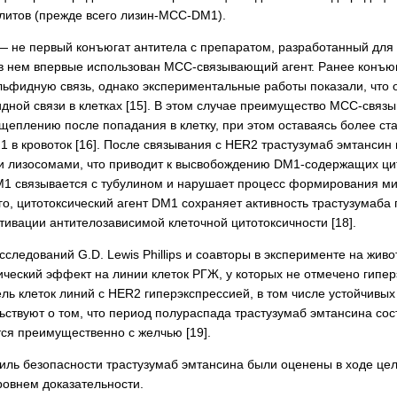
олитов (прежде всего лизин-MCC-DM1).
— не первый конъюгат антитела с препаратом, разработанный для 
о в нем впервые использован MCC-связывающий агент. Ранее конъю
фидную связь, однако экспериментальные работы показали, что 
ной связи в клетках [15]. В этом случае преимущество MCC-связыв
щеплению после попадания в клетку, при этом оставаясь более ст
 в кровоток [16]. После связывания с HER2 трастузумаб эмтанси
 лизосомами, что приводит к высвобождению DM1-содержащих цито
1 связывается с тубулином и нарушает процесс формирования микр
ого, цитотоксический агент DM1 сохраняет активность трастузума
ктивации антителозависимой клеточной цитотоксичности [18].
сследований G.D. Lewis Phillips и соавторы в эксперименте на жи
ческий эффект на линии клеток РГЖ, у которых не отмечено гипе
ль клеток линий с HER2 гиперэкспрессией, в том числе устойчивых
ьствуют о том, что период полураспада трастузумаб эмтансина сос
ся преимущественно с желчью [19].
ль безопасности трастузумаб эмтансина были оценены в ходе цело
ровнем доказательности.