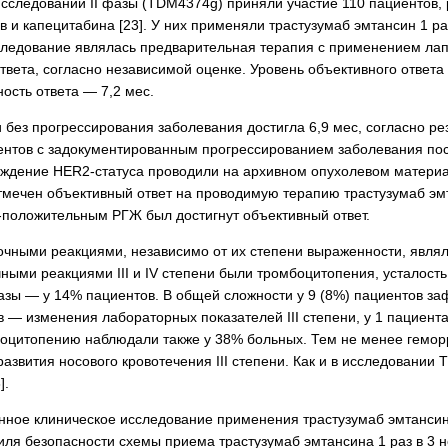
исследовании II фазы (TDM4374g) приняли участие 110 пациентов,
в и капецитабина [23]. У них применяли трастузумаб эмтансин 1 ра
следование являлась предварительная терапия с применением лап
твета, согласно независимой оценке. Уровень объективного ответа
ость ответа — 7,2 мес.
без прогрессирования заболевания достигла 6,9 мес, согласно рез
ентов с задокументированным прогрессированием заболевания пос
ждение HER2-статуса проводили на архивном опухолевом материал
тмечен объективный ответ на проводимую терапию трастузумаб эмт
положительным РГЖ был достигнут объективный ответ.
чными реакциями, независимо от их степени выраженности, являли
ыми реакциями III и IV степени были тромбоцитопения, усталость
ы — у 14% пациентов. В общей сложности у 9 (8%) пациентов заф
в — изменения лабораторных показателей III степени, у 1 пациен
оцитопению наблюдали также у 38% больных. Тем не менее геморр
азвития носового кровотечения III степени. Как и в исследовании T
].
ное клиническое исследование применения трастузумаб эмтансин
я безопасности схемы приема трастузумаб эмтансина 1 раз в 3 нед