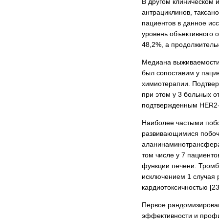
В другом клиническом 
антрациклинов, таксано
пациентов в данное ис
уровень объективного о
48,2%, а продолжительн
Медиана выживаемости 
был сопоставим у паци
химиотерапии. Подтвер
при этом у 3 больных о
подтвержденным HER2-
Наиболее частыми побо
развивающимися побочн
аланинаминотрансфераз
том числе у 7 пациенто
функции печени. Тромб
исключением 1 случая р
кардиотоксичностью [23
Первое рандомизирован
эффективности и профил