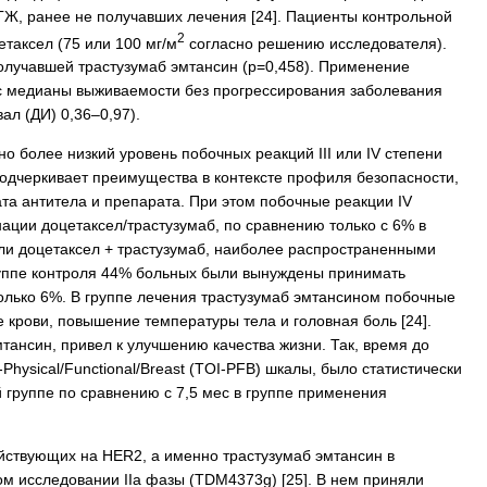
Ж, ранее не получавших лечения [24]. Пациенты контрольной
2
етаксел (75 или 100 мг/м
согласно решению исследователя).
получавшей трастузумаб эмтансин (р=0,458). Применение
ес медианы выживаемости без прогрессирования заболевания
ал (ДИ) 0,36–0,97).
о более низкий уровень побочных реакций III или IV степени
 подчеркивает преимущества в контексте профиля безопасности,
та антитела и препарата. При этом побочные реакции IV
ции доцетаксел/трастузумаб, по сравнению только с 6% в
али доцетаксел + трастузумаб, наиболее распространенными
группе контроля 44% больных были вынуждены принимать
только 6%. В группе лечения трастузумаб эмтансином побочные
 крови, повышение температуры тела и головная боль [24].
тансин, привел к улучшению качества жизни. Так, время до
Physical/Functional/Breast (TOI-PFB) шкалы, было статистически
 группе по сравнению с 7,5 мес в группе применения
йствующих на HER2, а именно трастузумаб эмтансин в
м исследовании IIа фазы (TDM4373g) [25]. В нем приняли