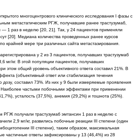
ткрытого многоцентрового клинического исследования I фазы с
ьным метастатическим РГЖ, получавшие ранее трастузумаб,
 — 1 раз в неделю [20, 21]. Так, у 24 пациентов применяли
 сут [20]. Медиана количества проведенных ранее курсов
 по крайней мере три различных сайта метастазирования.
регистрирована у 2 из 3 пациентов, получавших трастузумаб
,6 мг/кг. В этой популяции пациентов, получавших
при этом общий уровень объективного ответа составил 21%. В
эффекта (объективный ответ или стабилизация течения
 дозу, составил 73%. Из них у 9 были измеряемые проявления
4%. Наиболее частыми побочными эффектами при применении
,7%), усталость (37,5%), анемия (29,2%) и тошнота (25%).
м РГЖ получали трастузумаб эмтансин 1 раз в неделю с
чили 2,9 мг/кг, развились побочные реакции III степени (один
мбоцитопении III степени), таким образом, максимальная
ые частичные ответы зафиксированы у 13 (46,4%) из 28