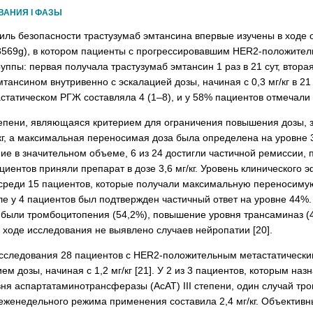
ВАНИЯ І ФАЗЫ
ль безопасности трастузумаб эмтансина впервые изучены в ходе о
569g), в котором пациенты с прогрессировавшим HER2-положител
уппы: первая получала трастузумаб эмтансин 1 раз в 21 сут, вторая
тансином внутривенно с эскалацией дозы, начиная с 0,3 мг/кг в 21
статическом РГЖ составляла 4 (1–8), и у 58% пациентов отмечали
епени, являющаяся критерием для ограничения повышения дозы, за
/кг, а максимальная переносимая доза была определена на уровне 3
е в значительном объеме, 6 из 24 достигли частичной ремиссии, 
иентов приняли препарат в дозе 3,6 мг/кг. Уровень клинического 
 среди 15 пациентов, которые получали максимальную переносимую
сле у 4 пациентов был подтвержден частичный ответ на уровне 4
были тромбоцитопения (54,2%), повышение уровня трансаминаз (41
в ходе исследования не выявлено случаев нейропатии [20].
 исследования 28 пациентов с HER2-положительным метастатически
дозы, начиная с 1,2 мг/кг [21]. У 2 из 3 пациентов, которым назна
я аспартат­аминотрансферазы (АсАТ) III степени, один случай тро
еженедельного режима применения составила 2,4 мг/кг. Объективн