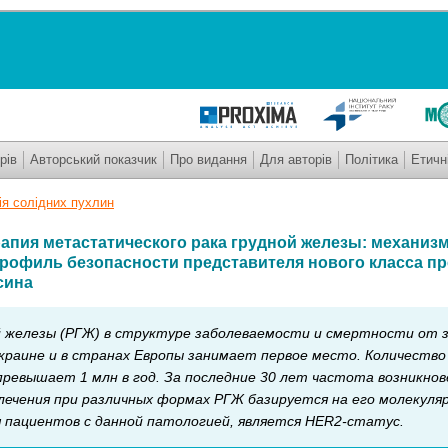
рів
Авторський показчик
Про видання
Для авторів
Політика
Етичн
ія солідних пухлин
апия метастатического рака грудной железы: механизм
рофиль безопасности представителя нового класса п
сина
й железы (РГЖ) в структуре заболеваемости и смертности от 
краине и в странах Европы занимает первое место. Количество
превышает 1 млн в год. За последние 30 лет частота возникно
 лечения при различных формах РГЖ базируется на его молекул
я пациентов с данной патологией, является HER2-статус.