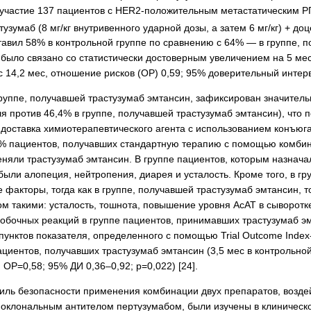
участие 137 пациентов с HER2-положительным метастатическим РГ
зумаб (8 мг/кг внутривенного ударной дозы, а затем 6 мг/кг) + доц
тавил 58% в контрольной группе по сравнению с 64% — в группе, 
 было связано со статистически достоверным увеличением на 5 м
с 14,2 мес, отношение рисков (ОР) 0,59; 95% доверительный интерв
группе, получавшей трастузумаб эмтансин, зафиксирован значительн
ля против 46,4% в группе, получавшей трастузумаб эмтансин), что
 доставка химиотерапевтического агента с использованием конъюга
8% пациентов, получавших стандартную терапию с помощью комбина
меняли трастузумаб эмтансин. В группе пациентов, которым назнач
ыли алопеция, нейтропения, диарея и усталость. Кроме того, в 
факторы, тогда как в группе, получавшей трастузумаб эмтансин, 
м такими: усталость, тошнота, повышение уровня АсАТ в сыворотке
обочных реакций в группе пациентов, принимавших трастузумаб эм
пунктов показателя, определенного с помощью Trial Outcome Index-
циентов, получавших трастузумаб эмтансин (3,5 мес в контрольной
 ОР=0,58; 95% ДИ 0,36–0,92; р=0,022) [24].
ль безопасности применения комбинации двух препаратов, возде
ноклональным антителом пертузумабом, были изучены в клиническо