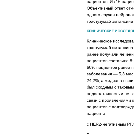
пациентов. Из 16 паци
Объективный ответ отме
одного случая нейропат
трастузумаб эмтансина 
КЛИНИЧЕСКИЕ ИССЛЕДОВ
Клиническое исследова
трастузумаб эмтансина
ранее получали лечени
пациентов составила 8:
60% пациентов ранее п
заболевания — 5,3 мес,
24,2%, а медиана выжи
был сходным с таковым 
недостаточность и не в
связи с проявлениями к
пациентов с подтвержд
пациента
с HER2-негативным РГЖ 