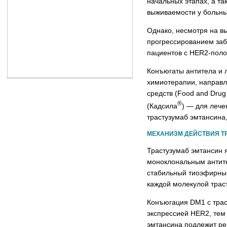
начальных этапах, а т
выживаемости у больны
Однако, несмотря на в
прогрессированием заб
пациентов с HER2-пол
Конъюгаты антитела и 
химиотерапии, направле
средств (Food and Dru
®
(Кадсила
) — для лече
трастузумаб эмтансина
МЕХАНИЗМ ДЕЙСТВИЯ Т
Трастузумаб эмтансин 
моноклональным антите
стабильный тиоэфирный
каждой молекулой трас
Конъюгация DM1 с траст
экспрессией HER2, тем
эмтансина подлежит р