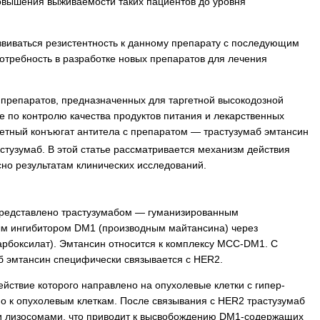
повышения выживаемости таких пациентов до уровня
звиваться резистентность к данному препарату с последующим
отребность в разработке новых препаратов для лечения
 препаратов, предназначенных для таргетной высокодозной
е по контролю качества продуктов питания и лекарственных
гетный конъюгат антитела с препаратом — трастузумаб эмтансин
тузумаб. В этой статье рассматривается механизм действия
сно результатам клинических исследований.
 представлено трастузумабом — гуманизированным
ым ингибитором DM1 (производным майтансина) через
рбоксилат). Эмтансин относится к комплексу MCC-DM1. С
б эмтансин специфически связывается с HER2.
йствие которого направлено на опухолевые клетки с гипер­
о к опухолевым клеткам. После связывания с HER2 трастузумаб
и лизосомами, что приводит к высвобождению DM1-содержащих