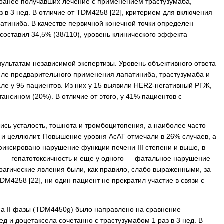
 ранее получавших лечение с применением трастузумаба,
з в 3 нед. В отличие от TDM4258 [22], критерием для включения
атиниба. В качестве первичной конечной точки определен
 составил 34,5% (38/110), уровень клинического эффекта —
ультатам независимой экспертизы. Уровень объективного ответа
ле предварительного применения лапатиниба, трастузумаба и
е у 95 пациентов. Из них у 15 выявили HER2-негативный РГЖ,
ансином (20%). В отличие от этого, у 41% пациентов с
сь усталость, тошнота и тромбоцитопения, а наиболее часто
 и целлюлит. Повышение уровня АсАТ отмечали в 26% случаев, а
иксировано нарушение функции печени III степени и выше, в
та — гепатотоксичность и еще у одного — фатальное нарушение
агические явления были, как правило, слабо выраженными, за
DM4258 [22], ни один пациент не прекратил участие в связи с
а II фазы (TDM4450g) было направлено на сравнение
 и доцетаксела сочетанно с трастузумабом 1 раз в 3 нед. В