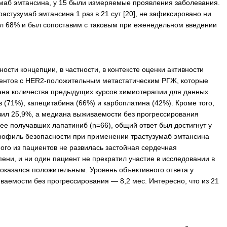
умаб эмтансина, у 15 были измеряемые проявления заболевания.
астузумаб эмтансина 1 раз в 21 сут [20], не зафиксировано ни
авил 68% и был сопоставим с таковым при еженедельном введении
ти концепции, в частности, в контексте оценки активности
циентов с HER2-положительным метастатическим РГЖ, которые
иана количества предыдущих курсов химиотерапии для данных
 (71%), капецитабина (66%) и карбоплатина (42%). Кроме того,
вил 25,9%, а медиана выживаемости без прогрессирования
ее получавших лапатиниб (n=66), общий ответ был достигнут у
Профиль безопасности при применении трастузумаб эмтансина
ного из пациентов не развилась застойная сердечная
пени, и ни один пациент не прекратил участие в исследовании в
 оказался положительным. Уровень объективного ответа у
емости без прогрессирования — 8,2 мес. Интересно, что из 21