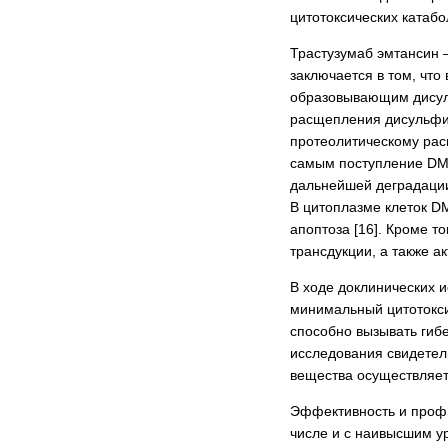
цитотоксических катаб
Трастузумаб эмтансин 
заключается в том, чт
образовывающим дисуль
расщепления дисульфид
протеолитическому рас
самым поступление DM1
дальнейшей деградации
В цитоплазме клеток DM
апоптоза [16]. Кроме т
трансдукции, а также а
В ходе доклинических и
минимальный цитотокси
способно вызывать гибе
исследования свидетел
вещества осуществляет
Эффективность и профи
числе и с наивысшим у