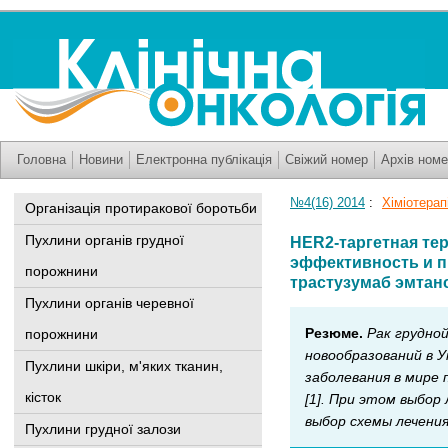
Головна
Новини
Електронна публікація
Свіжий номер
Архів номе
№4(16) 2014
:
Хіміотерап
Організація протиракової боротьби
Пухлини органів грудної
HER2-таргетная тер
эффективность и п
порожнини
трастузумаб эмтан
Пухлини органів черевної
Резюме.
Рак грудно
порожнини
новообразований в У
Пухлини шкіри, м'яких тканин,
заболевания в мире 
кісток
[1]. При этом выбор
выбор схемы лечени
Пухлини грудної залози