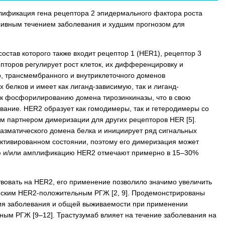
мплификация гена рецептора 2 эпидермального фактора роста
ессивным течением заболевания и худшим прогнозом для
остав которого также входит рецептор 1 (HER1), рецептор 3
пторов регулирует рост клеток, их дифференцировку и
го, трансмембранного и внутриклеточного доменов
белков и имеет как лиганд-зависимую, так и лиганд-
 к фосфорилированию домена тирозинкиназы, что в свою
ание. HER2 образует как гомодимеры, так и гетеродимеры со
 партнером димеризации для других рецепторов HER [5].
азматического домена белка и инициирует ряд сигнальных
активированном состоянии, поэтому его димеризация может
ссию и/или амплификацию HER2 отмечают примерно в 15–30%
твовать на HER2, его применение позволило значимо увеличить
еским HER2-положительным РГЖ [2, 9]. Продемонстрированы
ия заболевания и общей выживаемости при применении
ным РГЖ [9–12]. Трастузумаб влияет на течение заболевания на