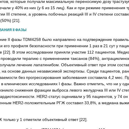
ентов, которые получали максимальную переносимую дозу трастуз
чали у 40% из них (у 6 из 15 лиц). Как и при режиме применения тр
ии III степени, а уровень побочных реакций III и IV степени сост
(50%) [21].
АНИЯ II ФАЗЫ
ние II фазы TDM4258 было направлено на подтверждение правильнос
 и его профиля безопасности при применении 1 раз в 21 сут у па
е [22]. В этом исследовании приняли участие 112 пациентов. Мед
 проводили терапию с применением таксанов (84%), антрациклинов
олучали лечение лапатинибом. Объективный ответ при этом соста
 на основе данных независимой экспертизы. Среди пациентов, ран
ваемости без прогрессирования заболевания составила 4,2 мес. 
в клинических исследованиях I фазы. Важно отметить, что ни у од
озникло снижения фракции выброса левого желудочка III или IV сте
ардиотоксичности. HER2-статус оценивали у 95 пациентов, у 74 он
енным HER2-положительным РГЖ составил 33,8%, а медиана выжива
только у 1 отметили объективный ответ [22].