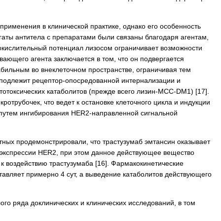
применения в клинической практике, однако его особенность
гаты антитела с препаратами были связаны благодаря агентам,
окислительный потенциал лизосом ограничивает возможности
ающего агента заключается в том, что он подвергается
абильным во внеклеточном пространстве, ограничивая тем
н подлежит рецептор-опосредованной интернализации и
токсических катаболитов (прежде всего лизин-MCC-DM1) [17].
отрубочек, что ведет к остановке клеточного цикла и индукции
ба путем ингибирования HER2-направленной сигнальной
вотных продемонстрировали, что трастузумаб эмтансин оказывает
рэкспрессии HER2, при этом данное действующее вещество
 к воздействию трастузумаба [16]. Фармакокинетические
тавляет примерно 4 сут, а выведение катаболитов действующего
го ряда доклинических и клинических исследований, в том