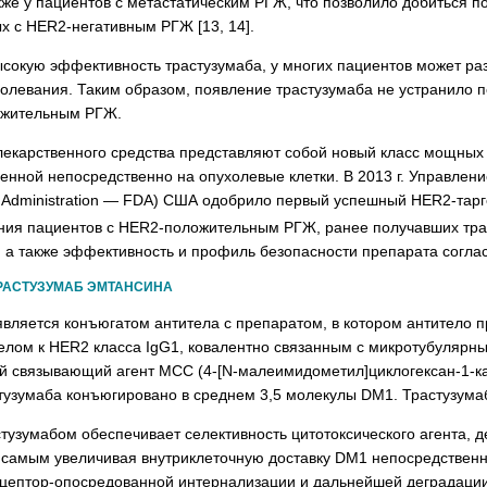
акже у пациентов с метастатическим РГЖ, что позволило добиться 
х с HER2-негативным РГЖ [13, 14].
ысокую эффективность трастузумаба, у многих пациентов может ра
олевания. Таким образом, появление трастузумаба не устранило п
ожительным РГЖ.
лекарственного средства представляют собой новый класс мощных
нной непосредственно на опухолевые клетки. В 2013 г. Управлени
g Administration — FDA) США одобрило первый успешный HER2-тар
ния пациентов с HER2-положительным РГЖ, ранее получавших трас
, а также эффективность и профиль безопасности препарата согла
РАСТУЗУМАБ ЭМТАНСИНА
является конъюгатом антитела с препаратом, в котором антитело
лом к HER2 класса IgG1, ковалентно связанным с микротубулярн
 связывающий агент MCC (4-[N-малеимидометил]циклогексан-1-ка
тузумаба конъюгировано в среднем 3,5 молекулы DM1. Трастузума
узумабом обеспечивает селективность цитотоксического агента, де
 самым увеличивая внутриклеточную доставку DM1 непосредственн
ецептор-опосредованной интернализации и дальнейшей деградаци