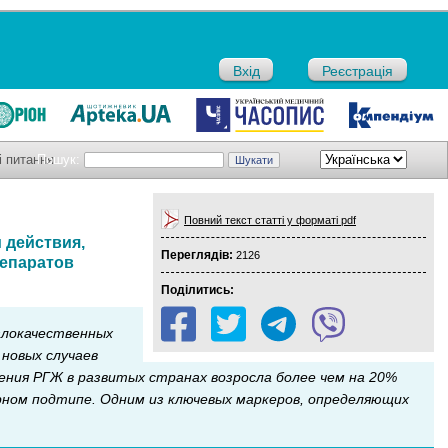
Вхід
Реєстрація
і питання
Пошук:
Повний текст статті у форматі pdf
 действия,
Переглядів:
2126
репаратов
Поділитись:
злокачественных
 новых случаев
вения РГЖ в развитых странах возросла более чем на 20%
ярном подтипе. Одним из ключевых маркеров, определяющих