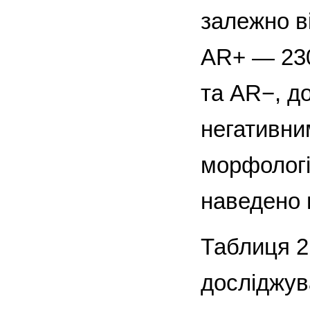
залежно в
AR+ — 230
та AR−, д
негативни
морфологі
наведено в
Таблиця 2
досліджув