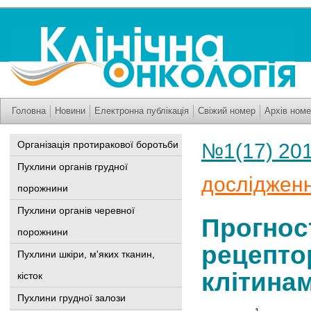
Головна
Новини
Електронна публікація
Свіжий номер
Архів номе
Організація протиракової боротьби
№1(17) 20
Пухлини органів грудної
досліджен
порожнини
Пухлини органів черевної
Прогнос
порожнини
рецепто
Пухлини шкіри, м'яких тканин,
клітинам
кісток
Пухлини грудної залози