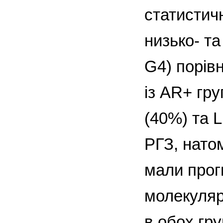
статистич
низько- т
G4) порів
із AR+ гру
(40%) та 
РГЗ, нато
мали прогн
молекуляр
в обох гру