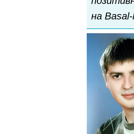
позитивн
на Basal-l