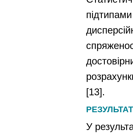
підтипами
дисперсій
спряженос
достовірни
розрахунк
[13].
РЕЗУЛЬТА
У результ