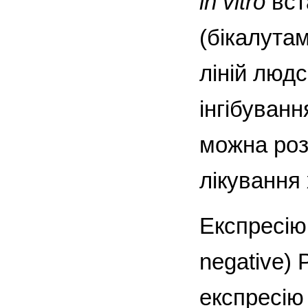
in vitro
вст
(бікалута
ліній людс
інгібуван
можна роз
лікування
Експресію 
negative) 
експресію