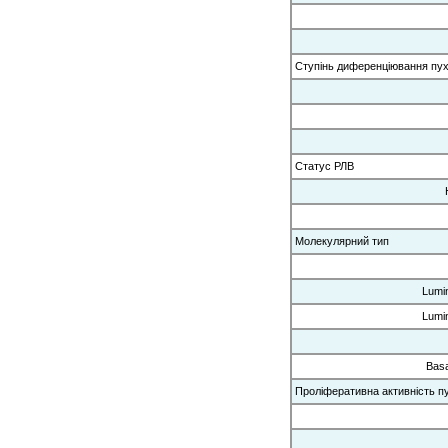
Ступінь диференціювання пу
Статус РЛВ
Молекулярний тип
Lumi
Lumi
Basa
Проліферативна активність п