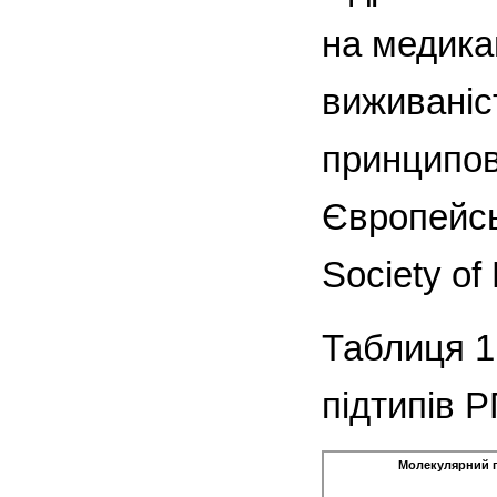
на медика
виживаніст
принципов
Європейсь
Society of
Таблиця 1
підтипів Р
Молекулярний 