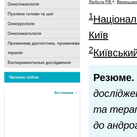
1
Любота Р.В.
,
Верещако 
Онкогінекологія
1
Пухлини голови та шиї
Націонал
Онкоурологія
Київ
Онкогематологія
Променева діагностика, променева
2
Київський
терапія
Експериментальні дослідження
Резюме.
Часопис online
дослідже
Всі новини
та терап
до андро