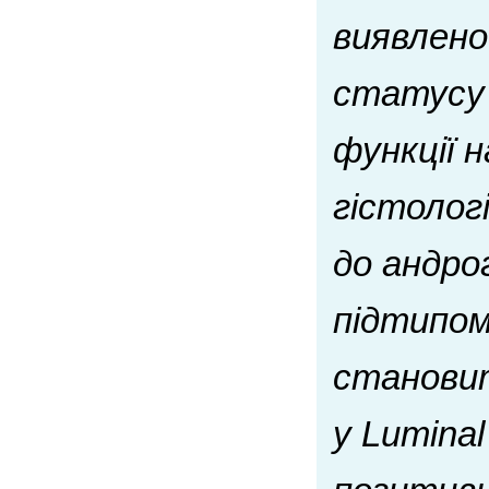
виявлено 
статусу 
функції 
гістолог
до андро
підтипом
становит
у Lumina