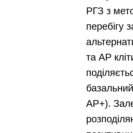
РГЗ з мет
перебігу 
альтернат
та АР кліт
поділяєтьс
базальний
АР+). Зале
розподіля