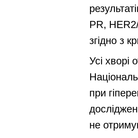
результаті
РR, HER2/n
згідно з к
Усі хворі
Національ
при гіпер
досліджен
не отриму