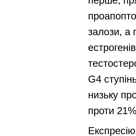
перше, пр
проапопто
залози, а 
естрогені
тестостер
G4 ступін
низьку пр
проти 21%
Експресію