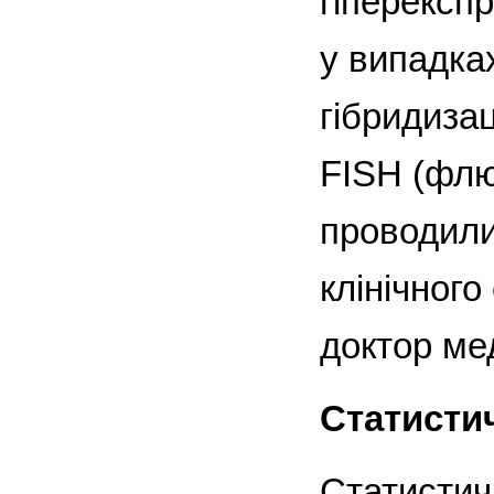
гіперексп
у випадка
гібридизац
FISH (фл
проводили 
клінічного
доктор ме
Статисти
Статистич