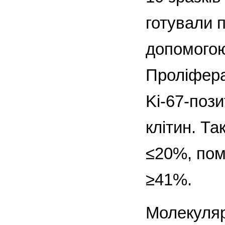
готували п
допомогою
Проліфера
Ki-67-пози
клітин. Та
≤20%, пом
≥41%.
Молекуляр