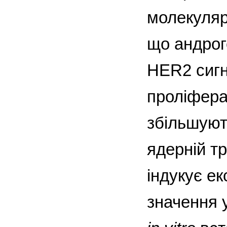
молекуляр
що андрог
HER2 сигн
проліфера
збільшують
ядерній тр
індукує ек
значення у