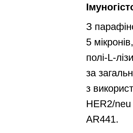
Імуногіст
З парафін
5 мікронів
полі-L-лі
за загаль
з викорис
HER2/neu 
AR441.