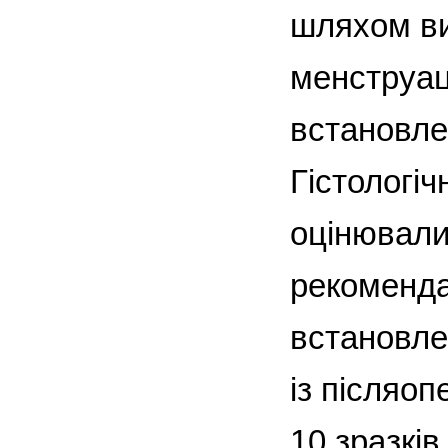
шляхом ви
менструац
встановле
Гістологі
оцінювали 
рекоменда
встановле
із післяо
10 зразків