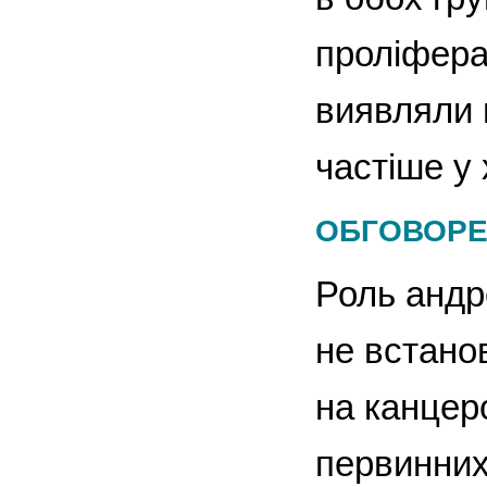
проліфера
виявляли 
частіше у 
ОБГОВОР
Роль андр
не встано
на канцер
первинних