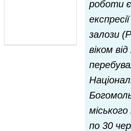
роботи є
експресії
залози (
віком від
перебувал
Націонал
Богомольц
міського 
по 30 че