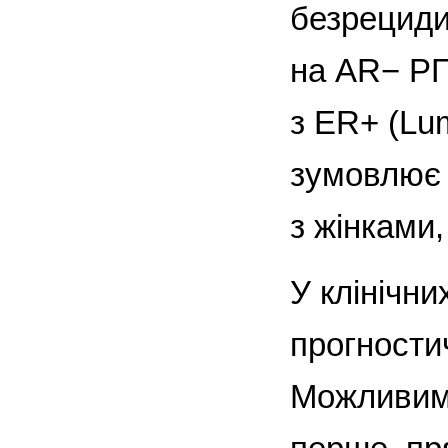
безрециди
на AR− РГ
з ER+ (Lu
зумовлює 
з жінками,
У клінічн
прогности
Можливим 