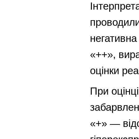
Інтерпрета
проводили 
негативна
«++», вир
оцінки реа
При оцінц
забарвлен
«+» — відс