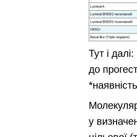
Luminal A
Luminal BHER2-негативний
Luminal BHER2-позитивний
HER2+
Basal-like (Triple negative)
Тут і дал
до прогес
*наявність
Молекуляр
у визначе