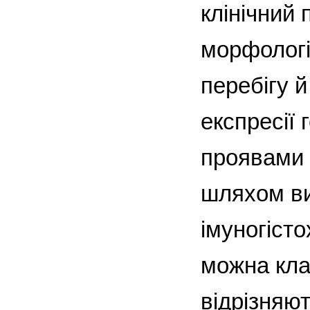
клінічний 
морфологі
перебігу 
експресії 
проявами 
шляхом ви
імуногіст
можна кла
відрізняю