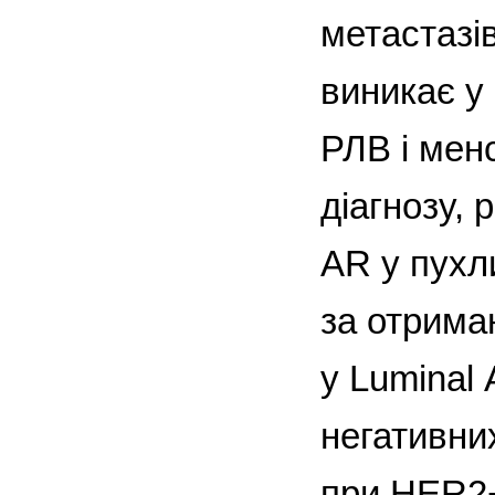
метастазі
виникає у 
РЛВ і мен
діагнозу, 
AR у пухл
за отрима
у Luminal
негативни
при HER2+ 