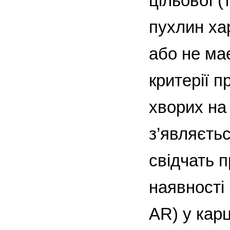
цільової (
пухлин ха
або не має
критерії п
хворих на
з’являєтьс
свідчать 
наявності
АR) у карц