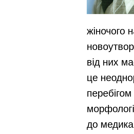
жіночого 
новоутвор
від них м
це не­одно
перебігом 
морфологі
до медика