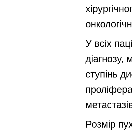
хірургічно
онкологічн
У всіх па
діагнозу, 
ступінь д
проліфера
метастазі
Розмір пу