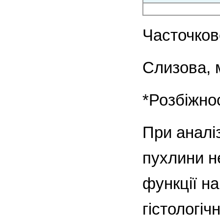
Часточков
Слизова, 
*Розбіжнос
При аналі
пухлини не
функції н
гістологіч