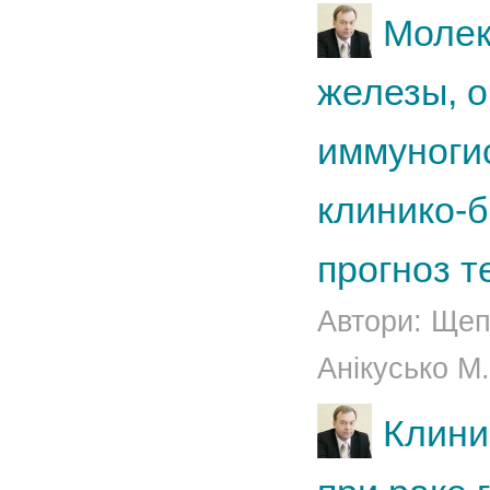
Молек
железы, 
иммуноги
клинико-б
прогноз т
Автори: Щепо
Анікусько М.
Клини