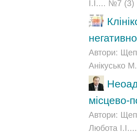
І.І.... №7 (3
Клінік
негативно
Автори: Щепо
Анікусько М.
Неоад
місцево-п
Автори: Щепо
Любота І.І..