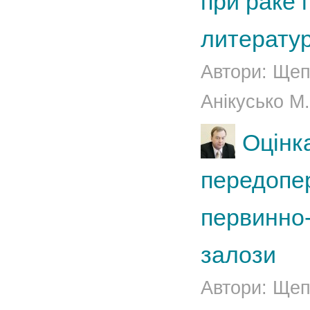
при раке 
литерату
Автори: Щепо
Анікусько М.
Оцінк
передопер
первинно-
залози
Автори: Щеп