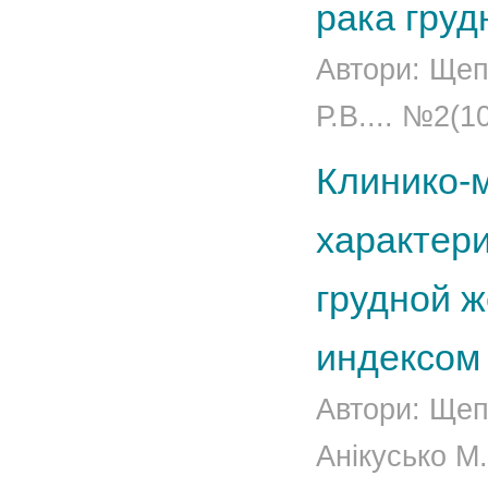
рака гру
Автори: Щеп
Р.В.... №2(1
Клинико-
характери
грудной 
индексом
Автори: Щепо
Анікусько М.