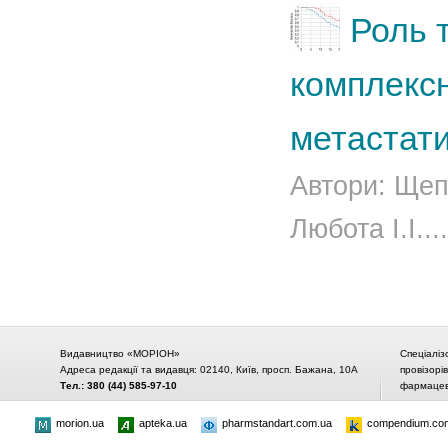
Роль т
комплексн
метастати
Автори: Щепо
Любота І.І..
Видавництво «МОРІОН»
Спеціаліз
Адреса редакції та видавця: 02140, Київ, просп. Бажана, 10А
провізорі
Тел.: 380 (44) 585-97-10
фармацевт
morion.ua
apteka.ua
pharmstandart.com.ua
compendium.co