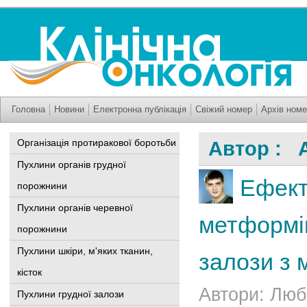
Головна
Новини
Електронна публікація
Свіжий номер
Архів номе
Організація протиракової боротьби
Автор : А
Пухлини органів грудної
Ефект
порожнини
Пухлини органів черевної
метформін
порожнини
Пухлини шкіри, м'яких тканин,
залози з
кісток
Автори: Люб
Пухлини грудної залози