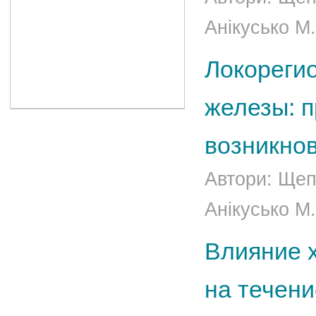
Анікусько М.
Локореги
железы: п
возникно
Автори: Щепо
Анікусько М.
Влияние 
на течени