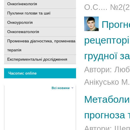
Онкогінекологія
О.С.... №2(2
Пухлини голови та шиї
Прогн
Онкоурологія
Онкогематологія
рецепторі
Променева діагностика, променева
терапія
грудної з
Експериментальні дослідження
Автори: Люб
Часопис online
Анікусько М.
Всі новини
Метаболи
прогноза 
Автори: Щепо