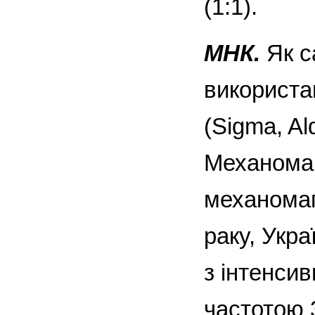
(1:1).
МНК.
Як с
використа
(Sigma, Al
Механомаг
механомаг
раку, Укра
з інтенсив
частотою 