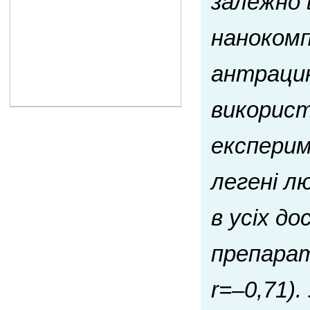
залежно 
нанокомп
антрацик
використ
експерим
легені л
в усіх д
препарат
r=–0,71)