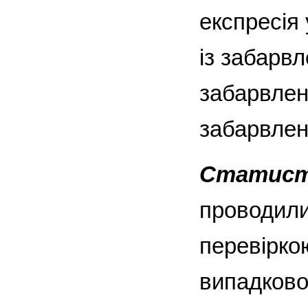
експресія 
із забарвл
забарвленн
забарвленн
Статисти
проводили
перевірко
випадково