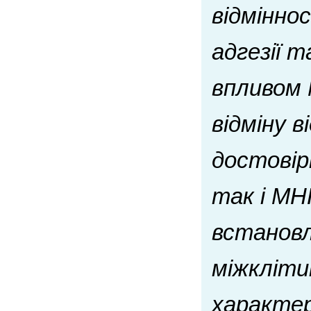
відмінно
адгезії 
впливом 
відміну в
достовірн
так і МН
встановл
міжклітин
характе