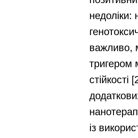
недоліки: 
генотоксич
важливо, 
тригером 
стійкості 
додаткови
нанотерапі
із викорис