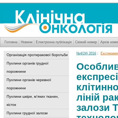
Головна
Новини
Електронна публікація
Свіжий номер
Архів номе
№4(24) 2016
:
Експериме
Організація протиракової боротьби
Особлив
Пухлини органів грудної
порожнини
експресії
Пухлини органів черевної
клітинно
порожнини
ліній ра
Пухлини шкіри, м'яких тканин,
залози 
кісток
Пухлини грудної залози
технолог