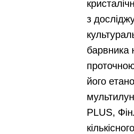
кристалічн
з дослідж
культурал
барвника 
проточною
його етан
мультилун
PLUS, Фінл
кількісног