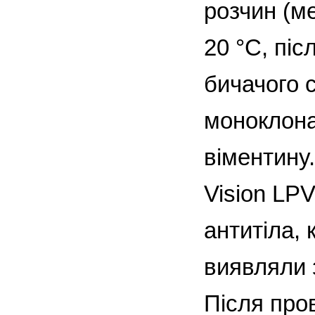
розчин (ме
20 °С, піс
бичачого 
моноклонал
віментину.
Vision LPV
антитіла, 
виявляли 
Після про