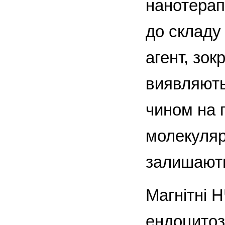
нанотерап
до складу
агент, зок
виявляють
чином на п
молекуляр
залишають
Магнітні 
ендоцитоз