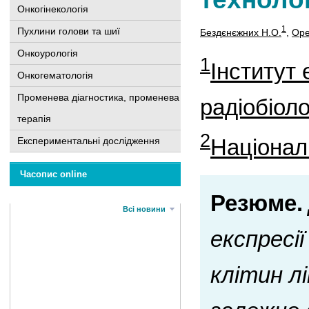
Онкогінекологія
1
Пухлини голови та шиї
Бездєнєжних Н.О.
,
Оре
Онкоурологія
1
Інститут 
Онкогематологія
Променева діагностика, променева
радіобіоло
терапія
2
Національ
Експериментальні дослідження
Часопис online
Резюме.
Всі новини
експресі
клітин лі