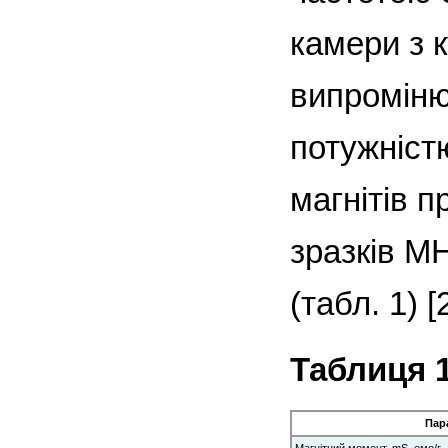
камери з к
випроміню
потужніст
магнітів п
зразків М
(табл. 1) [
Таблиця 1
Пар
Магнітний момент, mS, емо/г