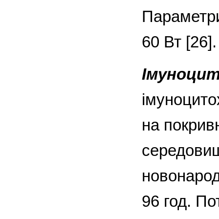
Параметри
60 Вт [26].
Імуноцит
імуноцито
на покрив
середовищ
новонарод
96 год. П