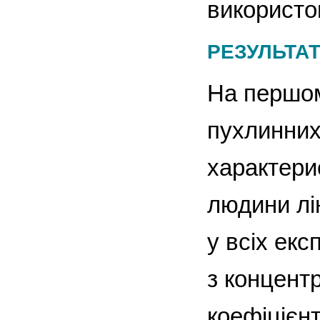
використо
РЕЗУЛЬТАТ
На першом
пухлинних 
характерис
людини лін
у всіх ек
з концент
коефіцієн