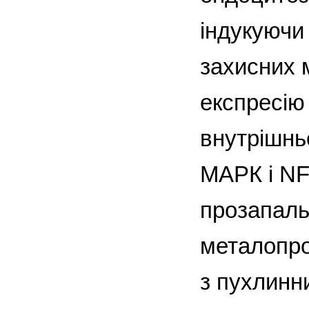
індукуючи
захисних м
експресію 
внутрішньо
МАРК і NF
прозапальн
металопрот
з пухлинн