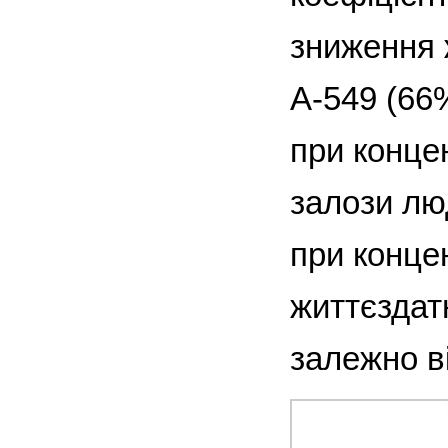
зниження ж
А-549 (66
при концен
залози лю
при концен
життєздат
залежно в