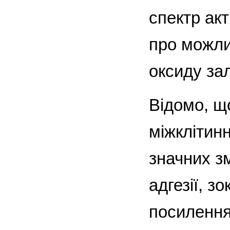
спектр ак
про можли
оксиду зал
Відомо, щ
міжклітинн
значних зм
адгезії, з
посилення