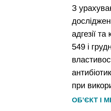
З урахува
дослідженн
адгезії та
549 і груд
властивос
антибіоти
при викори
ОБ’ЄКТ І 