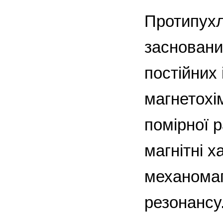
Протипухли
засновани
постійних 
магнетохі
помірної р
магнітні 
механомаг
резонансу