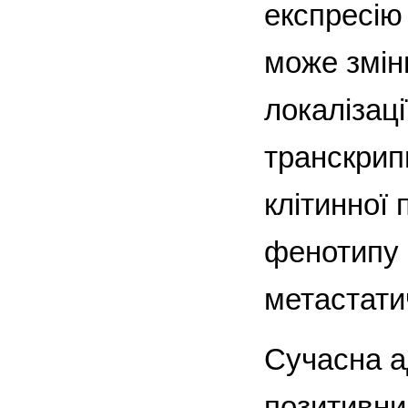
експресію 
може змін
локалізаці
транскрипц
клітинної 
фенотипу 
метастатич
Сучасна ад
позитивни