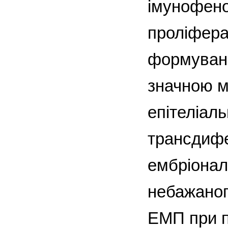
імунофенот
проліфера
формуванн
значною м
епітеліал
трансдифе
ембріонал
небажаног
ЕМП при п