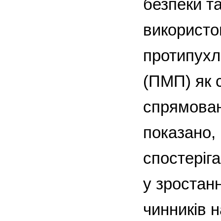
безпеки та
використо
протипухл
(ПМП) як 
спрямован
показано,
спостеріг
у зростан
чинників н