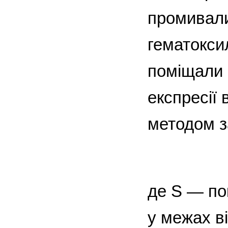
промивали
гематоксил
поміщали 
експресії
методом з
де S — по
у межах ві