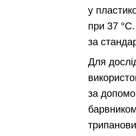
у пластик
при 37 °С
за станда
Для дослі
використо
за допомо
барвником
трипанови