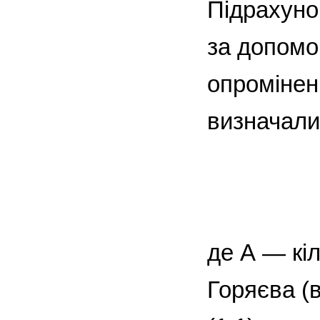
Підрахуно
за допомо
опромінен
визначали
де А — кіл
Горяєва (