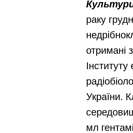
Культури
раку груд
недрібнокл
отримані з
Інституту 
радіобіоло
України. 
середовищ
мл гентам