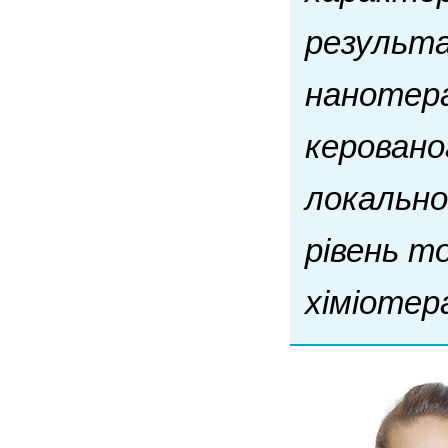
результа
нанотера
керовано
локальног
рівень т
хіміотер