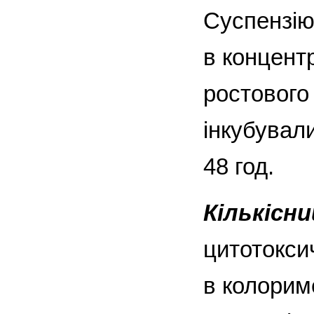
Суспензію
в концентр
ростового
інкубувал
48 год.
Кількісн
цитотокси
в колорим