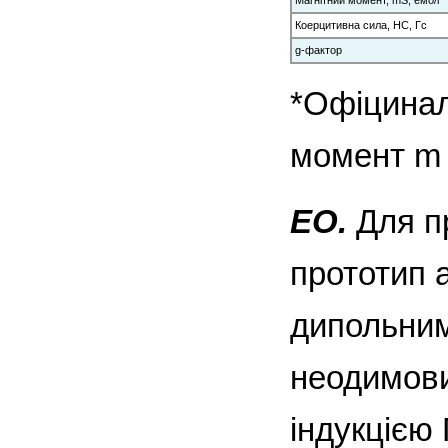
Коерцитивна сила, НС, Гс
g-фактор
*Офіцинал
момент m 
ЕО.
Для п
прототип а
дипольним
неодимови
індукцією 