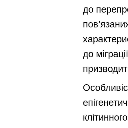
до перепр
пов’язани
характери
до міграції
призводить
Особливіс
епігенети
клітинного