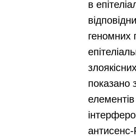
в епітелі
відповідн
геномних 
епітеліал
злоякісних
показано 
елементів
інтерферо
антисенс-