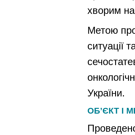
хворим на 
Метою про
ситуації т
сечостатев
онкологіч
України.
ОБ’ЄКТ І 
Проведено