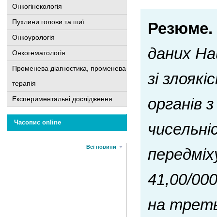
Онкогінекологія
Пухлини голови та шиї
Резюме.
Онкоурологія
даних На
Онкогематологія
Променева діагностика, променева
зі злояк
терапія
Експериментальні дослідження
органів 
Часопис online
чисельні
Всі новини
передміх
41,00/00
на треть