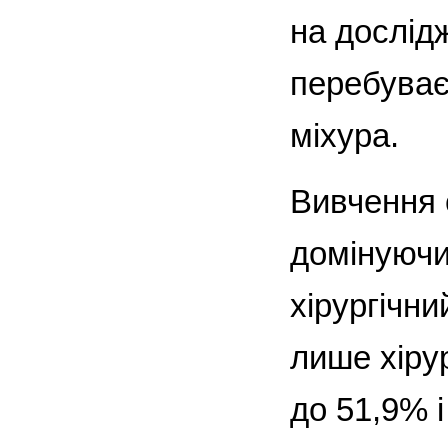
на дослід
перебуває
міхура.
Вивчення 
домінуючи
хірургічни
лише хірур
до 51,9% 