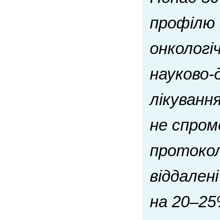
профілю 
онкологі
науково-
лікування
не спром
протокол
віддален
на 20–25