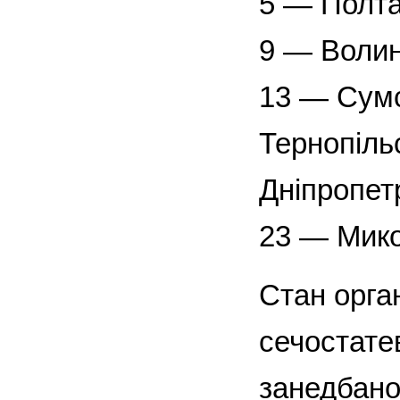
5 — Полта
9 — Волин
13 — Сумс
Тернопіль
Дніпропетр
23 — Мико
Стан орган
сечостате
занед­бано