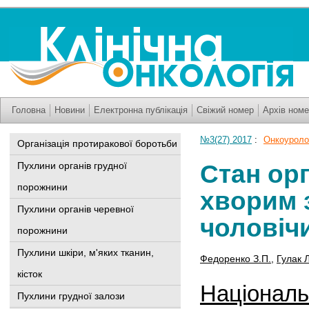
Головна
Новини
Електронна публікація
Свіжий номер
Архів номе
№3(27) 2017
:
Онкоуроло
Організація протиракової боротьби
Стан орг
Пухлини органів грудної
порожнини
хворим 
Пухлини органів черевної
чоловічи
порожнини
Пухлини шкіри, м'яких тканин,
Федоренко З.П.
,
Гулак 
кісток
Національн
Пухлини грудної залози