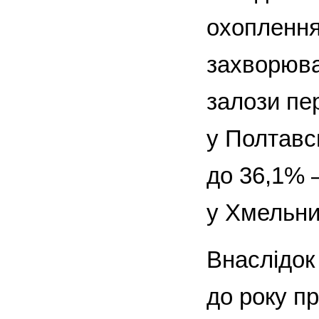
охоплення
захворюва
залози пе
у Полтавс
до 36,1% 
у Хмельни
Внаслідок
до року п