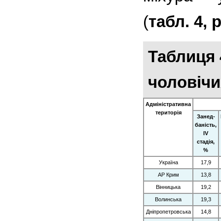
(
табл. 4, 
Таблиця 
чоловічи
Адміністративна
територія
Занед­
баність,
IV
стадія,
%
Україна
17,9
АР Крим
13,8
Вінницька
19,2
Волинська
19,3
Дніпропетровська
14,8