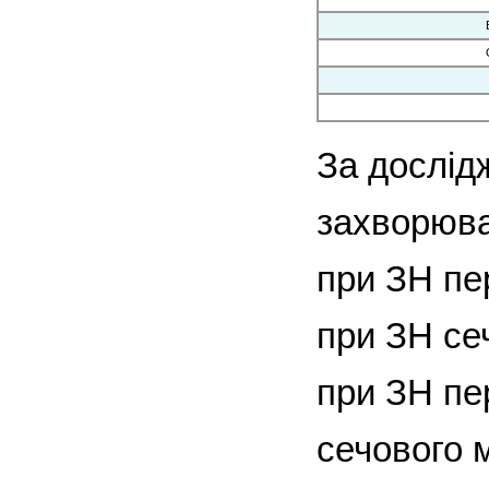
За дослід
захворюван
при ЗН пе
при ЗН се
при ЗН пе
сечового м