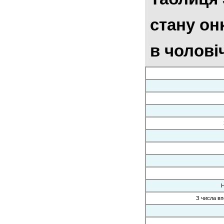
стану он
в чолові
Н
З числа вп