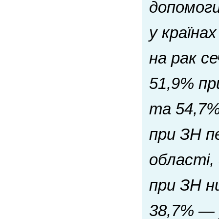
допомоги
у країнах
на рак с
51,9% пр
та 54,7%
при ЗН п
області,
при ЗН н
38,7% — 