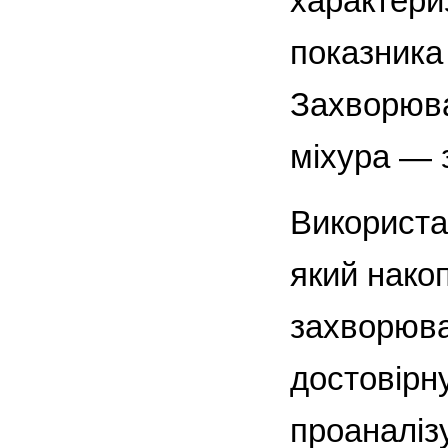
характери
показника
Захворюва
міхура — 
Використа
який нако
захворюва
достовірну
проаналіз