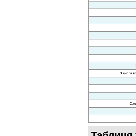
З числа в
Охо
Таблиця 