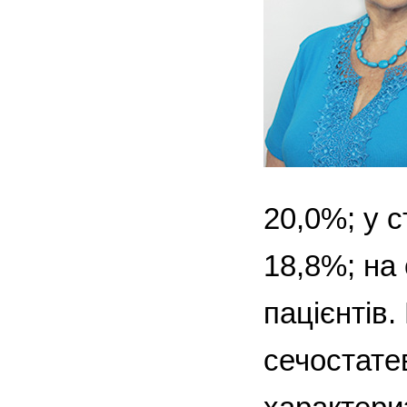
20,0%; у с
18,8%; на 
пацієнтів
сечостатев