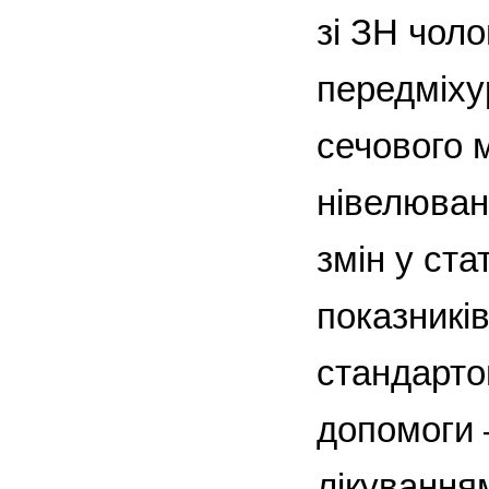
зі ЗН чоло
передміху
сечового м
нівелюван
змін у ста
показникі
стандарто
допомоги 
лікування