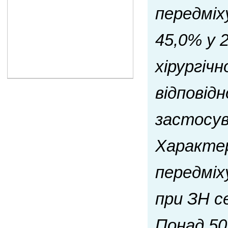
передміх
45,0% у 
хірургіч
відповідн
застосув
Характер
передміх
при ЗН се
Понад 50