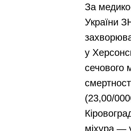
За медико
України З
захворюва
у Херсонсь
сечового 
смертності
(23,00/000
Кіровоград
міхура — у