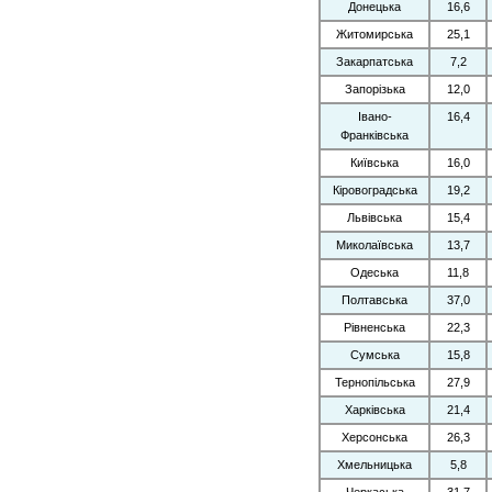
Донецька
16,6
Житомирська
25,1
Закарпатська
7,2
Запорізька
12,0
Івано-
16,4
Франківська
Київська
16,0
Кіровоградська
19,2
Львівська
15,4
Миколаївська
13,7
Одеська
11,8
Полтавська
37,0
Рівненська
22,3
Сумська
15,8
Тернопільська
27,9
Харківська
21,4
Херсонська
26,3
Хмельницька
5,8