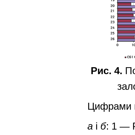
Рис. 4.
По
зал
Цифрами п
а
і
б
: 1 — 