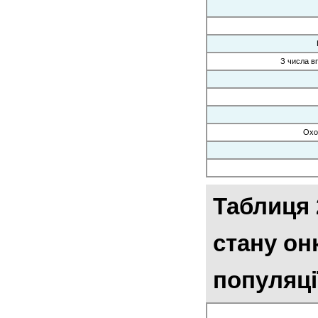
З числа в
Охо
Таблиця 
стану он
популяці