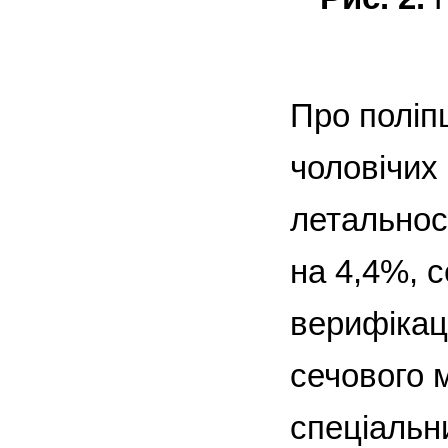
Про поліп
чоловічих
летальнос
на 4,4%, 
верифікац
сечового 
спеціальн