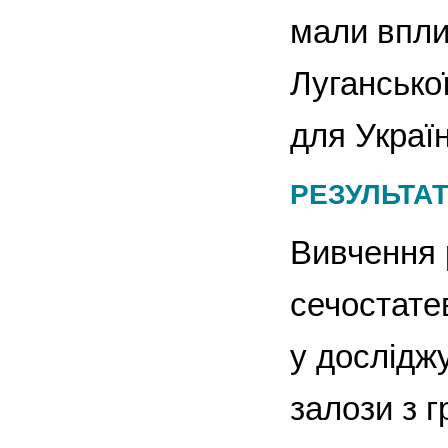
мали вплив
Лугансько
для Україн
РЕЗУЛЬТА
Вивчення 
сечостате
у досліджу
залози з 