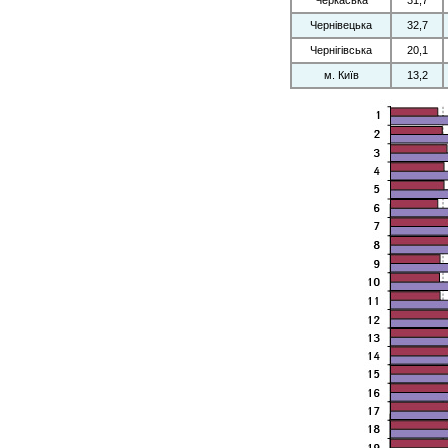
Черкаська
31,7
Чернівецька
32,7
Чернiгiвcька
20,1
м. Київ
13,2