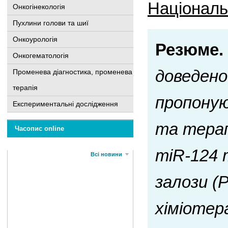
Національн
Онкогінекологія
Пухлини голови та шиї
Онкоурологія
Резюме.
Онкогематологія
доведено
Променева діагностика, променева
терапія
пропоную
Експериментальні дослідження
та терап
Часопис online
miR-124 
Всі новини
залози (
хіміотер