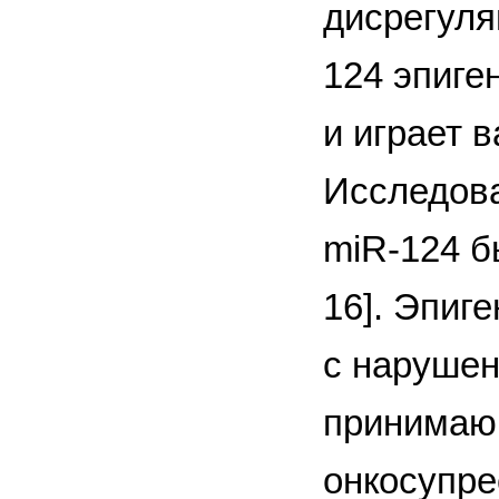
дисрегуля
124 эпиге
и играет 
Исследова
miR-124 б
16]. Эпиг
с нарушен
принимающ
онкосупре