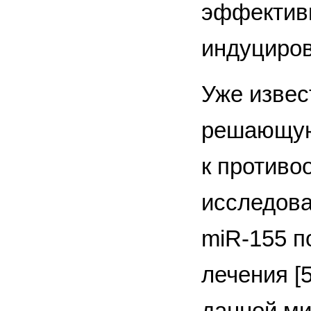
эффектив
индуциров
Уже извес
решающую
к противо
исследова
miR-155 п
лечения [
данной ми