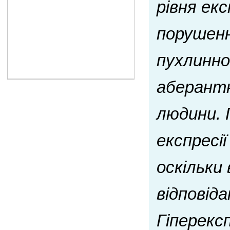
рівня екс
порушенн
пухлинно
аберантн
людини. 
експресі
оскільки
відповід
Гіперексп