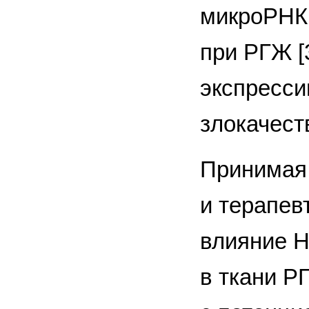
микроРНК 
при РГЖ [
экспресси
злокачест
Принимая 
и терапев
влияние Н
в ткани Р