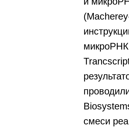
и микро­Р
(Macherey
инструкци
микроРНК
Trancscrip
результат
проводили
Biosystem
смеси реа