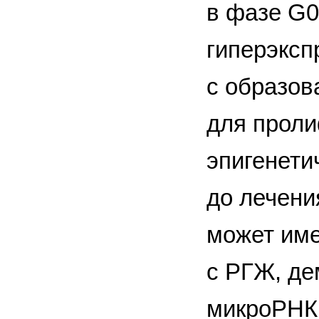
в фазе G0/
гиперэксп
с образов
для проли
эпигенети
до лечени
может име
с РГЖ, де
микроРНК