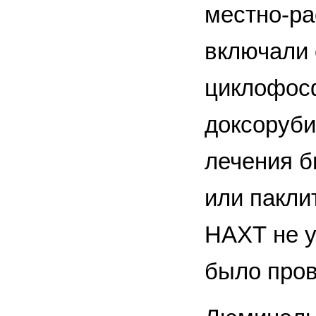
местно-ра
включали 
циклофос
доксоруби
лечения б
или пакли
НАХТ не у
было пров