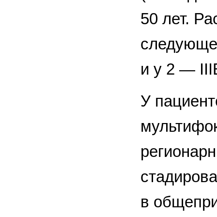
50 лет. Р
следующее:
и у 2 — III
У пациент
мультифок
регио­нар
стадирова
в общепри