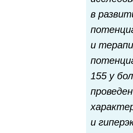
в развит
потенци
и терапи
потенциа
155 у бо
проведе
характер
и гиперэ