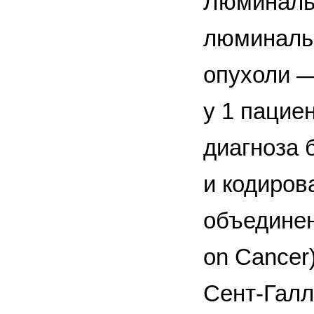
Люминальн
люминальн
опухоли —
у 1 пацие
диагноза 
и кодиров
объединен
on Cancer
Сент-Галл