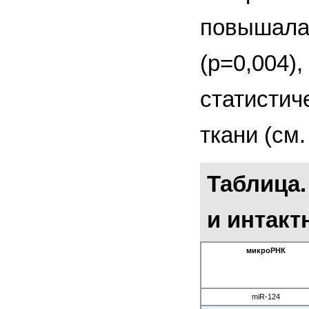
повышалас
(p=0,004)
статистич
ткани (см.
Таблица.
и интакт
микроРНК
miR-124