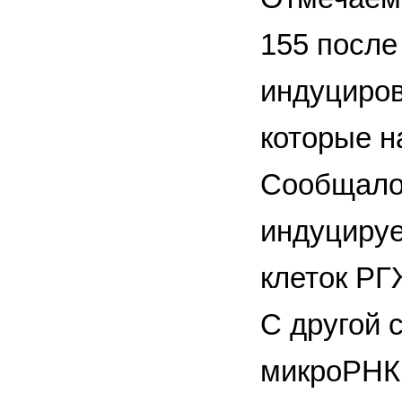
155 после
индуциров
которые н
Сообщалос
индуцируе
клеток РГ
С другой 
микроРНК 