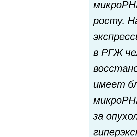
микроРНК
росту. Н
экспрес
в РГЖ че
восстано
имеет б
микроРН
за опухо
гиперэкс