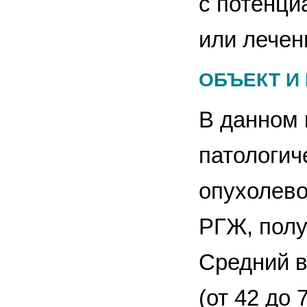
c потенци
или лечен
ОБЪЕКТ И
В данном 
патологич
опухолево
РГЖ, полу
Средний в
(от 42 до