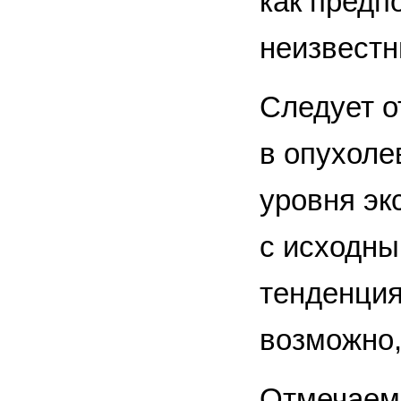
как предп
неизвестны
Следует о
в опухоле
уровня эк
с исходны
тенденция
возможно,
Отмечаем