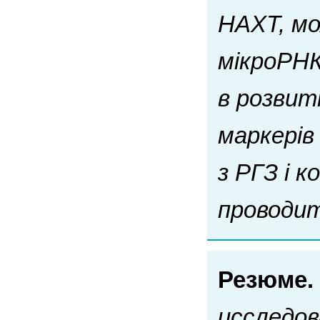
НАХТ, мо
мікроРНК 
в розвит
маркерів 
з РГЗ і 
проводит
Резюме.
исследов