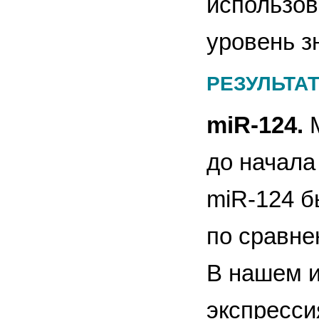
использов
уровень з
РЕЗУЛЬТА
miR-124.
до начала
miR-124 б
по сравне
В нашем 
экспресси