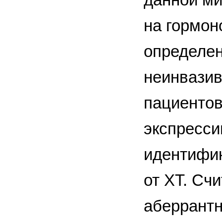
на гормон
определен
неинвази
пациентов
экспресси
идентифик
от ХТ. Сч
аберрантн