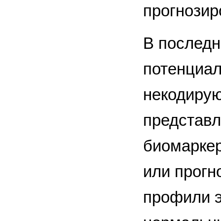
прогнозир
В последн
потенциал
некодирую
представл
биомаркер
или прогн
профили 