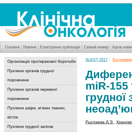
Головна
Новини
Електронна публікація
Свіжий номер
Архів номе
№3(27) 2017
:
Експериме
Організація протиракової боротьби
Диференц
Пухлини органів грудної
порожнини
miR-155 
Пухлини органів черевної
грудної 
порожнини
неоад’юв
Пухлини шкіри, м'яких тканин,
кісток
Рыспаева Д.Э.
,
Храновс
Пухлини грудної залози