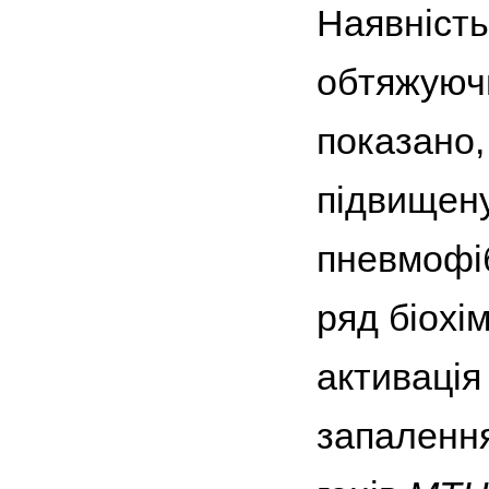
Наявність
обтяжуючи
показано,
підвищену
пневмофіб
ряд біохі
активація
запалення