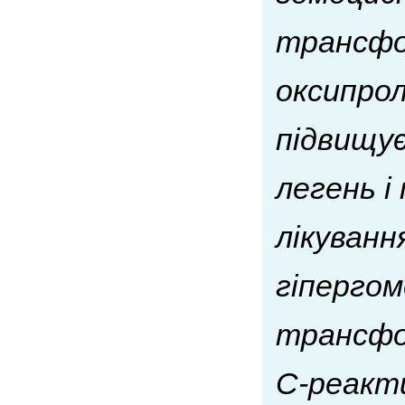
трансфо
оксипрол
підвищує
легень і
лікуванн
гіперго
трансфо
С-реакти