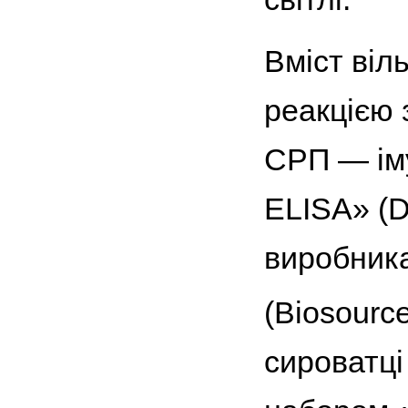
Вміст віл
реакцією 
СРП — ім
ELISA» (D
виробника
(Biosourc
сироватці