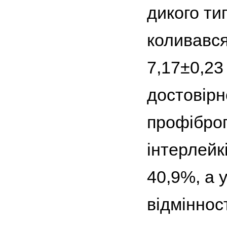
дикого тип
коливався
7,17±0,23
достовірн
профіброг
інтерлейк
40,9%, а 
відміннос