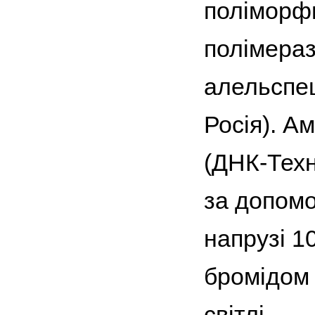
поліморфн
полімераз
алельспец
Росія). А
(ДНК-Техн
за допомо
напрузі 1
бромідом 
світлі.