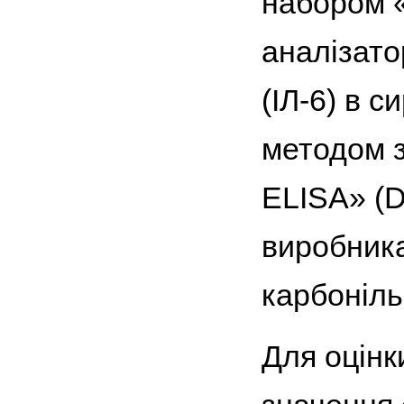
набором «
аналізато
(ІЛ-6) в 
методом з
ELISA» (D
виробника
карбоніль
Для оцінк