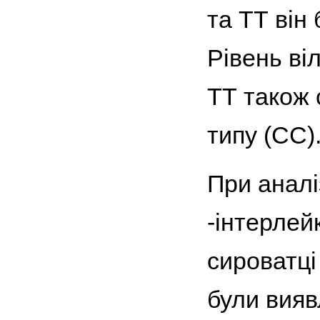
та ТТ він
Рівень ві
ТТ також 
типу (СС)
При аналі
-інтерлей
сироватці
були виявл