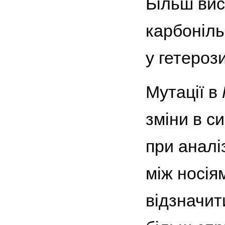
Більш вис
карбоніль
у гетерози
Мутації в
зміни в си
при аналі
між носія
відзначит