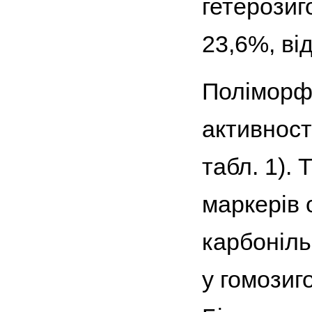
гетерозиг
23,6%, від
Поліморф
активност
табл. 1). 
маркерів 
карбоніль
у гомозиг