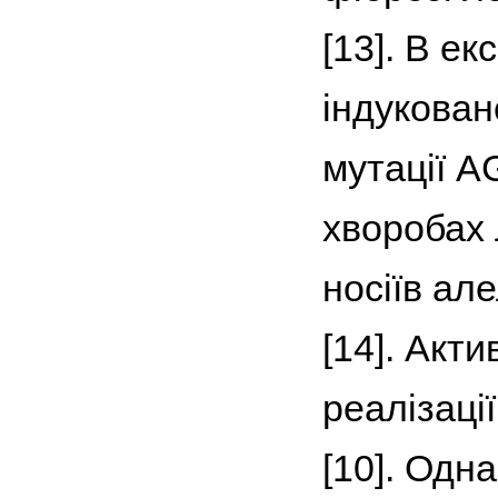
[13]. В е
індукован
мутації А
хворобах 
носіїв ал
[14]. Акт
реалізаці
[10]. Одн