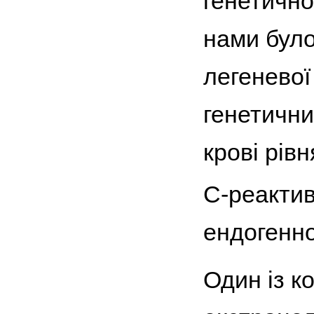
генетично
нами було
легеневої 
генетични
крові рів
С-реактив
ендогенно
Один із к