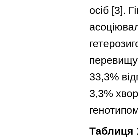
осіб [3].
асоціювал
гетерозиг
перевищув
33,3% від
3,3% хвор
генотипом
Таблиця 