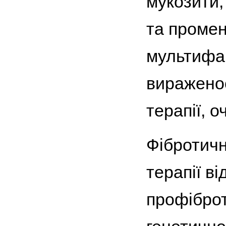
мукозити,
та промен
мультифак
вираженос
терапії, 
Фібротичн
терапії в
профіброт