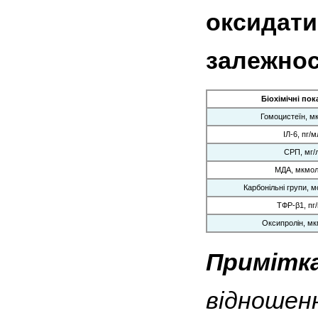
оксидати
залежнос
Біохімічні пок
Гомоцистеїн, м
ІЛ-6, пг/м
СРП, мг/
МДА, мкмол
Карбонільні групи, м
ТФР-β1, пг
Оксипролін, мк
Примітка
відношенн