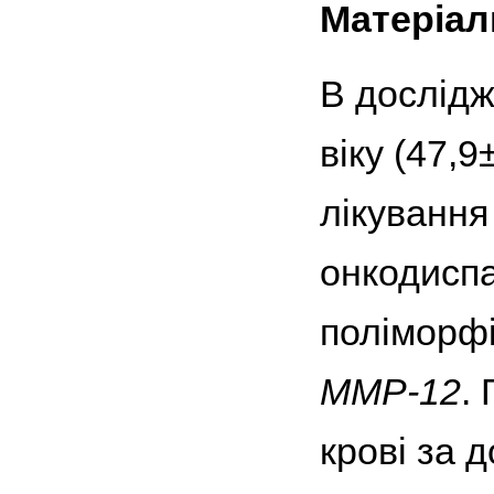
Матеріал
В дослідж
віку (47,9
лікування
онкодиспа
поліморф
MMP-12
.
крові за 