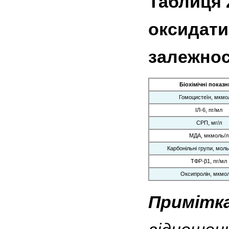
Таблиця 
оксидати
залежнос
Біохімічні показ
Гомоцистеїн, мкмо
ІЛ-6, пг/мл
СРП, мг/л
МДА, мкмоль/л
Карбонільні групи, моль
ТФР-β1, пг/мл
Оксипролін, мкмол
Примітка: