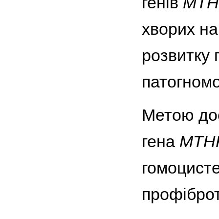
генів
МТН
хворих на
розвитку 
патогномо
Метою дос
гена
МТН
гомоцисте
профіброт