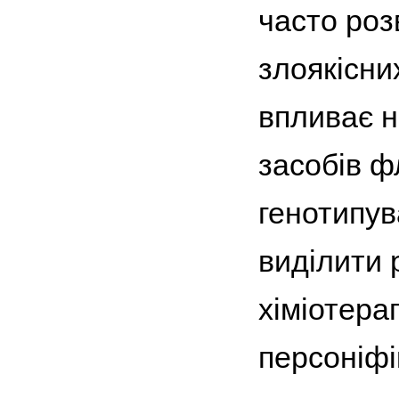
часто роз
злоякісни
впливає н
засобів ф
генотипу
виділити 
хіміотерап
персоніфі