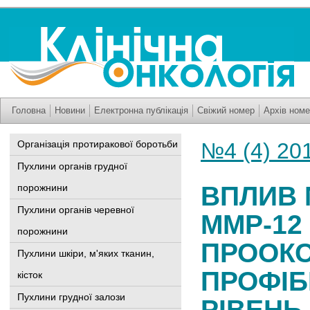
Головна
Новини
Електронна публікація
Свіжий номер
Архів номе
Організація протиракової боротьби
№4 (4) 20
Пухлини органів грудної
ВПЛИВ 
порожнини
Пухлини органів черевної
ММР-12
порожнини
ПРООКС
Пухлини шкіри, м'яких тканин,
ПРОФІБ
кісток
Пухлини грудної залози
РІВЕНЬ