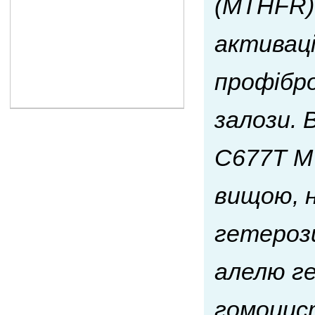
(МТНFR)
активаці
профібро
залози. 
С677Т МТ
вищою, н
гетероз
алелю ге
гомоцист