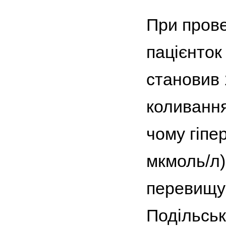
При прове
пацієнток
становив 
коливання
чому гіпе
мкмоль/л)
перевищує
Подільськ