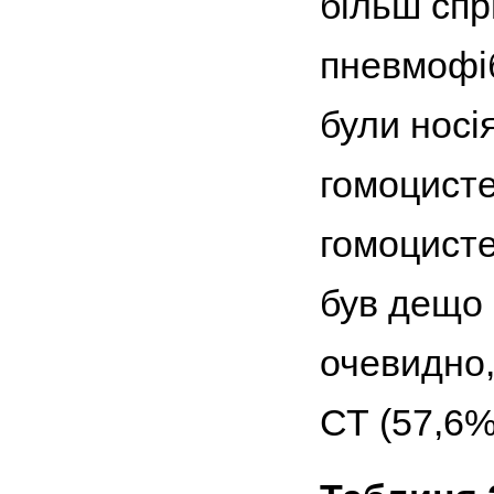
більш спр
пневмофі
були носі
гомоцисте
гомоцисте
був дещо 
очевидно,
СТ (57,6%)