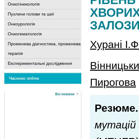
Онкогінекологія
ХВОРИХ
Пухлини голови та шиї
ЗАЛОЗ
Онкоурологія
Онкогематологія
Хурані І.Ф
Променева діагностика, променева
терапія
Вінницьки
Експериментальні дослідження
Часопис online
Пирогова
Всі новини
Резюме.
мутацій