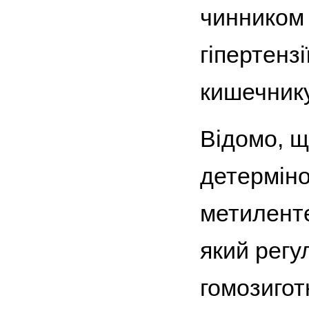
чинником 
гіпертензі
кишечнику
Відомо, щ
детерміно
метиленте
який регу
гомозигот