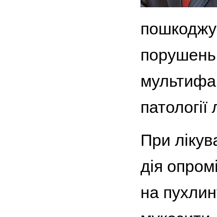
пошкоджу
порушень 
мультифак
патології 
При лікув
дія опром
на пухлину