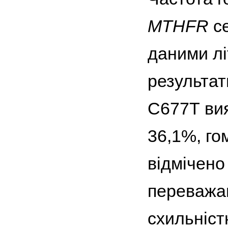
МТHFR
се
даними лі
результат
С677Т вия
36,1%, го
відмічено
переважа
схильніст