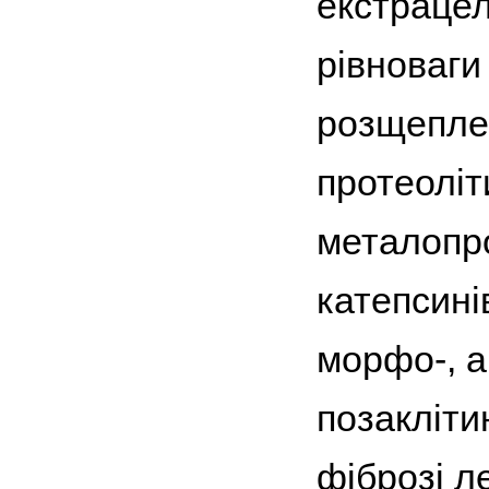
екстраце
рівноваги
розщеплен
протеолі
металопро
катепсині
морфо-, ан
позакліти
фіброзі ле