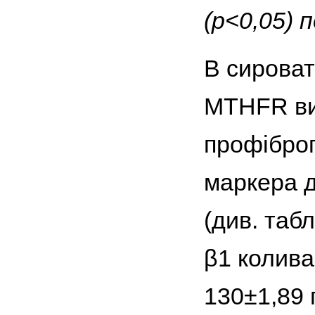
(р<0,05) 
В сироват
МТHFR вия
профіброг
маркера д
(див. табл
β1 колива
130±1,89 