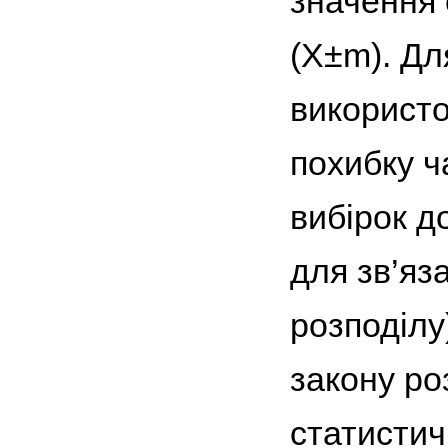
значення 
(Х±m). Дл
використо
похибку ч
вибірок д
для зв’яз
розподілу)
закону ро
статистич