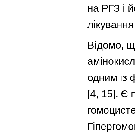
на РГЗ і 
лікування
Відомо, щ
амінокисл
одним із 
[4, 15]. 
гомоцисте
Гіпергомо