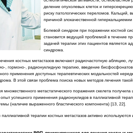
деление опухолевых клеток и гиперсекрецию
риску патологических переломов. Кальций, 
причиной злокачественной гиперкальциемии [8
Болевой синдром при поражении костной си
становится ведущей проблемой в течение п
задачей терапии этих пациентов является а
синдрома.
чения костных метастазов включают радиочастотную абляцию, лу
ио-, гормоно-, радионуклидную терапию, введение бисфосфонато
ного применения доступных терапевтических модальностей нередк
рома. В этой связи проблема поиска новых методов лечения такой 
я множественного метастатического поражения скелета получила ши
ий опыт успешного применения радионуклидов в паллиативной тер
емы (наличие выраженного бластического компонента) [13, 22].
я паллиативной терапии костных метастазов активно используются
характеристики РФП, применяющихся для лечения костных ме