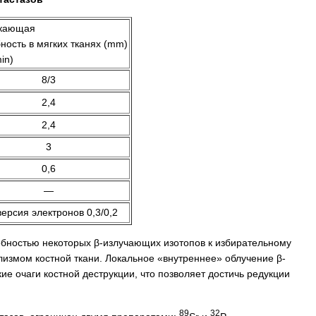
кающая
ность в мягких тканях (mm)
in)
8/3
2,4
2,4
3
0,6
—
ерсия электронов 0,3/0,2
бностью некоторых β-излучающих изотопов к избирательному
измом костной ткани. Локальное «внутреннее» облучение β-
ие очаги костной деструкции, что позволяет достичь редукции
89
32