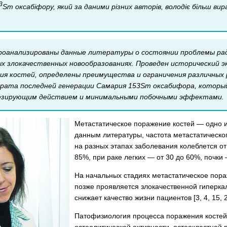
3
Sm оксабіфору, який за даними різних авторів, володіє більш в
роанализированы данные литературы о состоянии проблемы р
ых злокачественных новообразованиях. Проведен исторический э
ия костей, определены преимущества и ограничения различных 
арата последней генерации Самария 153Sm оксабифора, который
езирующим действием и минимальными побочными эффектами.
Метастатическое поражение костей — одно 
данным литературы, частота метастатическ
на разных этапах заболевания колеблется от
85%, при раке легких — от 30 до 60%, почки 
На начальных стадиях метастатическое пора
позже проявляется злокачественной гиперк
снижает качество жизни пациентов [3, 4, 15, 2
Патофизиология процесса поражения костей
остеолитической активности, остеокластной