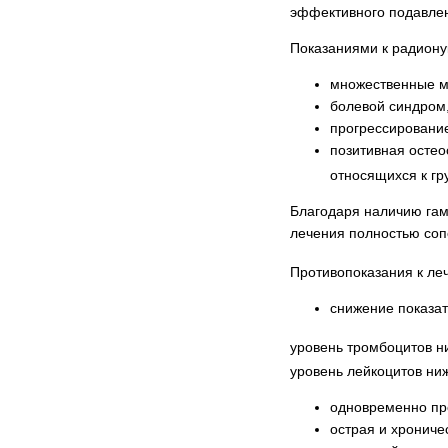
эффективного подавлен
Показаниями к радиону
множественные ме
болевой синдром
прогрессирование
позитивная остео
относящихся к г
Благодаря наличию гам
лечения полностью соп
Противопоказания к л
снижение показат
уровень тромбоцитов н
уровень лейкоцитов ни
одновременно пр
острая и хрониче