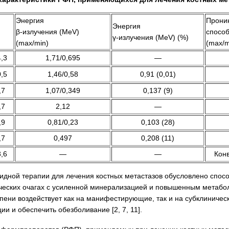
Энергия
Прони
Энергия
β-излучения (MeV)
способ
γ-излучения (MeV) (%)
(max/min)
(max/m
,3
1,71/0,695
—
,5
1,46/0,58
0,91 (0,01)
,7
1,07/0,349
0,137 (9)
,7
2,12
—
,9
0,81/0,23
0,103 (28)
,7
0,497
0,208 (11)
,6
—
—
Конв
дной терапии для лечения костных метастазов обусловлено спосо
ческих очагах с усиленной минерализацией и повышенным метабол
пени воздействует как на манифестирующие, так и на субклиническ
и и обеспечить обезболивание [2, 7, 11].