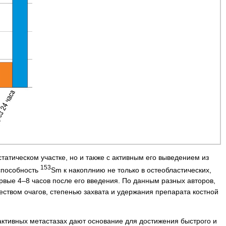
атическом участке, но и также с активным его выведением из
153
 способность
Sm к накоплнию не только в остеобластических,
ервые 4–8 часов после его введения. По данным разных авторов,
еством очагов, степенью захвата и удержания препарата костной
ктивных метастазах дают основание для достижения быстрого и