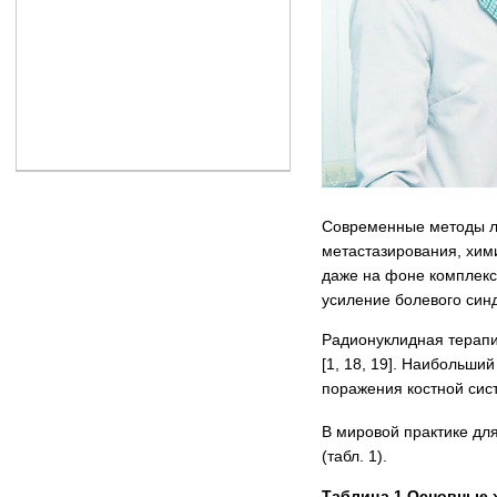
Современные методы ле
метастазирования, хим
даже на фоне комплекс
усиление болевого синд
Радионуклидная терапи
[1, 18, 19]. Наибольш
поражения костной сист
В мировой практике дл
(табл. 1).
Таблица 1 Основные 