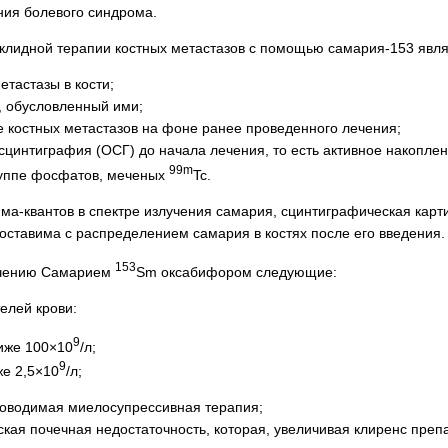
ия болевого синдрома.
клидной терапии костных метастазов с помощью самария-153 явл
тастазы в кости;
, обусловленный ими;
 костных мета­­с­тазов на фоне ранее проведенного лечения;
сцинтиграфия (ОСГ) до начала лечения, то есть активное накоплен
99m
руппе фосфатов, меченых
Tc.
ма-квантов в спектре излучения самария, сцинтиграфическая ка
оставима с распределением самария в костях после его введения.
153
ечению Самарием
Sm оксабифором следующие:
елей крови:
9
иже 100×10
/л;
9
же 2,5×10
/л;
оводимая миелосупрессивная терапия;
ская почечная недостаточность, которая, увеличивая клиренс преп