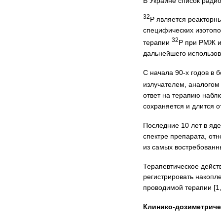
В Украине список ради
32
Р является реакторн
специфических изотопо
32
терапии
Р при РМЖ и
дальнейшего использова
С начала 90-х годов в
излучателем, аналогом
ответ на терапию набл
сохраняется и длится от 
Последние 10 лет в я
спектре препарата, отн
из самых востребованн
Терапевтическое дейс
регистрировать накопл
проводимой терапии [1, 
Клинико-дозиметриче