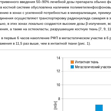
утривенного введения 50–90% лечебной дозы препарата обычно фик
 в костной системе обусловлена наличием полиметиленфосфоновы
ению в зонах с усиленной потребностью в минерализации, преиму
динения осуществляют транспортировку радионуклида самария в э
но, в этих зонах локально создаются высокие дозы β-излучения, 
ния, а также на остеокласты, разрушающие костную ткань [7, 9, 11,
в первые 6 часов накопление РФП в метастатическом участке в 6 р
жения в 11,5 раз выше, чем в интактной ткани (рис. 1).