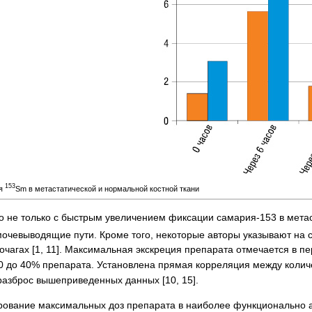
153
ия
Sm в метастатической и нормальной кост­ной ткани
о не только с быстрым увеличением фиксации самария-153 в метаст
 мочевыводящие пути. Кроме того, некоторые авторы указывают на
 очагах [1, 11]. Максимальная экскреция препарата отмечается в п
10 до 40% препарата. Установлена прямая корреляция между колич
разброс вышеприведенных данных [10, 15].
ование мак­си­мальных доз препарата в наиболее функционально а