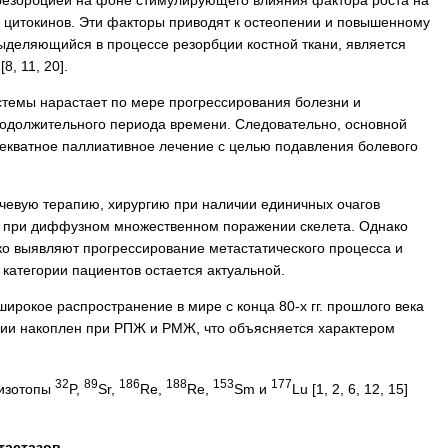
 цитокинов. Эти факторы приводят к остеопении и повышенному
выделяющийся в процессе резорбции костной ткани, является
, 11, 20].
стемы нарастает по мере прогрессирования болезни и
родолжительного периода времени. Следовательно, основной
декватное паллиативное лечение с целью подавления болевого
чевую терапию, хирургию при наличии единичных очагов
в при диффузном множественном поражении скелета. Однако
о выявляют прогрессирование метастатического процесса и
категории пациентов остается актуальной.
рокое распространение в мире с конца 80-х гг. прошлого века
апии накоплен при РПЖ и РМЖ, что объясняется характером
32
89
186
188
153
177
 изотопы
P,
Sr,
Re,
Re,
Sm и
Lu [1, 2, 6, 12, 15]
тастазов