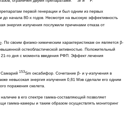
тазов, ограничен двумя препаратами:
Sr и
P.
препаратам первой генерации и был одним из первых
и до начала 80-х годов. Несмотря на высокую эффективность
ая энергия излучения послужили причинами отказа от
. По своим физико-химическим характеристикам он является β-
2
 повышенной остеобластической активностью. Положительный
о 21-го дня с момента введения РФП. Эффект лечения
153
— Самарий
Sm оксабифор. Сочетание β- и γ-излучения в
также невысокая энергия излучения 0,81 Мэв сделали его одним
ого поражения скелета.
 наличие в его спектре гамма-составляющей позволяет
мощи гамма-камеры и таким образом осуществлять мониторинг