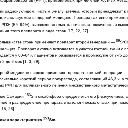
офармпрепаратов (РФП), применяемых при лечении костных метас
ым радионуклидом, чистым β-излучателем, который принадлежит к 
в, используемых в ядерной медицине. Препарат активно применял
 РПЖ (59–94%), выраженная гематологическая токсичность и высок
ния этого препарата в ряде стран [17, 22, 27].
89
 большинстве стран применяют препарат второй генерации —
SrCl
 кальция. Препарат активно включается в участки костной ткани с
юдается у 60–84% пациентов и развивается в промежутке от 7-го д
3 до 6 мес [1, 3, 29].
дерной медицине широко применяют препарат третьей генерации 
осительно короткий период полураспада, составляющий 46,3 ч, а 
ых РФП для паллиативного лечения множественного метастатическ
1
53
твие Самария
Sm оксабифора определяется его β-излучением, а
ение и распределение препарата в патологических очагах при по
15, 26].
153
ская характеристика
Sm.