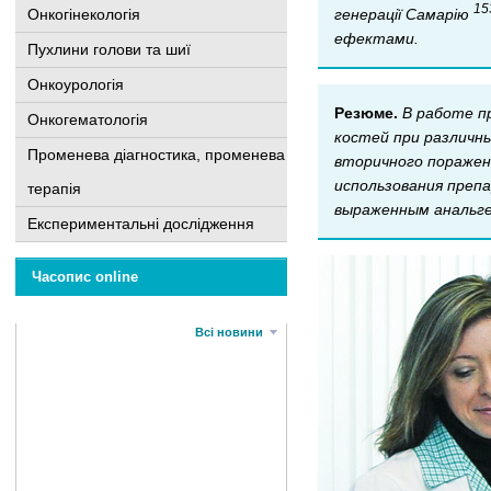
15
генерації Самарію
Онкогінекологія
ефектами.
Пухлини голови та шиї
Онкоурологія
Резюме.
В работе п
Онкогематологія
костей при различн
Променева діагностика, променева
вторичного поражен
использования преп
терапія
выраженным анальг
Експериментальні дослідження
Часопис online
Всі новини