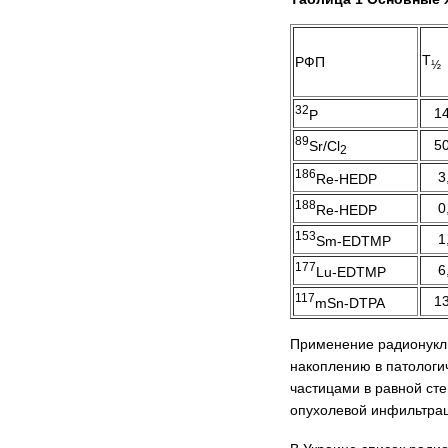
Т
РФП
½
32
14
P
89
50
Sr/Cl
2
186
3
Re-HEDP
188
0
Re-HEDP
153
1
Sm-EDTMP
177
6
Lu-EDTMP
117
13
mSn-DTPA
Применение радионукли
накоплению в патологи
частицами в равной сте
опухолевой инфильтраци