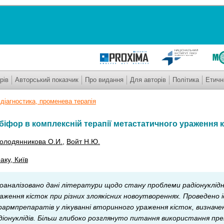
рів
Авторський показчик
Про видання
Для авторів
Політика
Етичн
діагностика, променева терапія
біфор в комплексній терапії метастатичного ураження к
олодянникова О.И.
,
Войт Н.Ю.
аку, Київ
оаналізовано дані літератури щодо стану проблеми радіонуклідн
ення кісток при різних злоякісних новоутвореннях. Проведено 
армпрепаратів у лікуванні вторинного ураження кісток, визначе
діонуклідів. Більш глибоко розглянуто питання використання пр