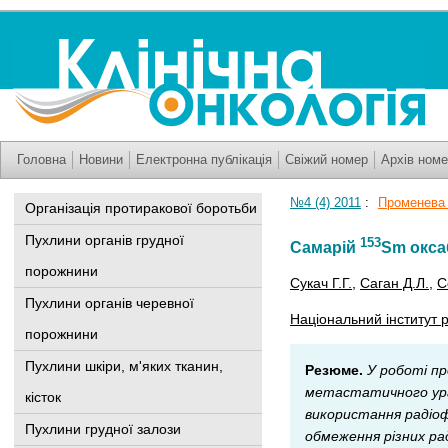
Головна
Новини
Електронна публікація
Свіжий номер
Архів номе
№4 (4) 2011
:
Променева 
Організація протиракової боротьби
Пухлини органів грудної
153
Самарій
Sm окса
порожнини
Сукач Г.Г.
,
Саган Д.Л.
,
С
Пухлини органів черевної
Національний інститут р
порожнини
Пухлини шкіри, м'яких тканин,
Резюме.
У роботі пр
метастатичного ураж
кісток
використання радіоф
Пухлини грудної залози
обмеження різних ра