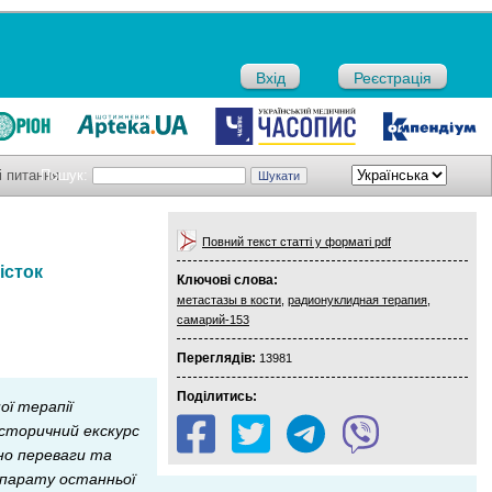
Вхід
Реєстрація
і питання
Пошук:
Повний текст статті у форматі pdf
істок
Ключові слова:
метастазы в кости
,
радионуклидная терапия
,
самарий-153
Переглядів:
13981
Поділитись:
ої терапії
історичний екскурс
но переваги та
епарату останньої