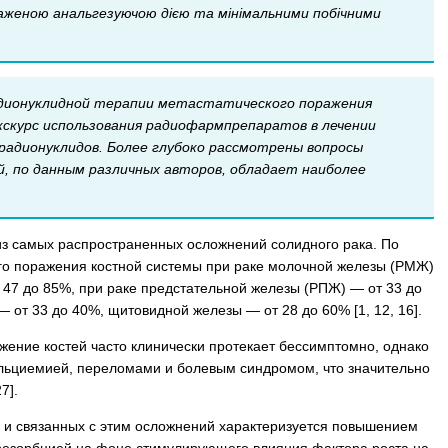
ираженою анальгезуючою дією та мінімальними побічними
адионуклидной терапии метастатического поражения
кскурс использования радиофармпрепаратов в лечении
радионуклидов. Более глубоко рассмотрены вопросы
, по данным различных авторов, обладает наиболее
из самых распространенных осложнений солидного рака. По
ого поражения костной системы при раке молочной железы (РМЖ)
 47 до 85%, при раке предстательной железы (РПЖ) — от 33 до
— от 33 до 40%, щитовидной железы — от 28 до 60% [1, 12, 16].
жение костей часто клинически протекает бессимптомно, однако
альциемией, переломами и болевым синдромом, что значительно
7].
 и связанных с этим осложнений характеризуется повышением
 резорбцией на фоне стимулирующего влияния фактора роста на