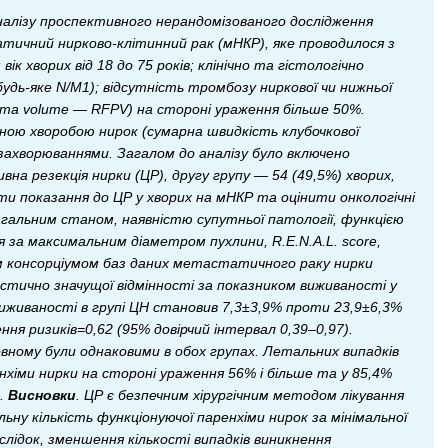
алізу проспективного нерандомізованого дослідження
атичний нирково-клітинний рак (мНКР), яке проводилося з
к хворих від 18 до 75 років; клінічно та гістологічно
дь-яке N/M1); відсутність тромбозу ниркової чи нижньої
chyma volume — RFPV) на стороні ураження більше 50%.
ною хворобою нирок (сумарна швидкість клубочкової
захворюваннями. Загалом до аналізу було включено
вна резекція нирки (ЦР), другу групу — 54 (49,5%) хворих,
ти показання до ЦР у хворих на мНКР та оцінити онкологічні
загальним станом, наявністю супутньої патології, функцією
 за максимальним діаметром пухлини, R.E.N.A.L. score,
им консорціумом баз даних метастатичного раку нирки
тистично значущої відмінності за показником виживаності у
 виживаності в групі ЦН становив 7,3±3,9% проти 23,9±6,3%
ння ризиків=0,62 (95% довірчий інтервал 0,39–0,97).
вному були однаковими в обох групах. Летальних випадків
енхіми нирки на стороні ураження 56% і більше та у 85,4%
и.
Висновки
. ЦР є безпечним хірургічним методом лікування
ну кількість функціонуючої паренхіми нирок за мінімальної
слідок, зменшення кількості випадків виникнення