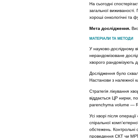
На сьогодні спостеріга
загальної виживаності.
хороші онкологічні та ф
Мета дослідження.
Виз
МАТЕРІАЛИ ТА МЕТОДИ
У науково-дослідному ві
нерандомізоване дослідж
хворого рандомізують д
Дослідження було схвал
Настанови з належної кл
Стратегія лікування хв
віддається ЦР нирки, п
parenchyma volume — RF
Усі хворі після операці
спіральної комп’ютерної
обстежень. Контрольні 
проведення СКТ чи МРТ 