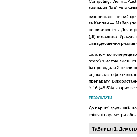
Computing, Vienna, Aust
значення (Ме) та міжкв
використано точний крит
за Каплан — Майєр (лог
на виживаність. Для оц
(ДІ) показника. Урахув
співвідношення ризиків 
Загалом до попередньог
score) з метою зменшенн
їм проводили 2 цикли не
оцінювали ефективність
препарату. Використанн
У 16 (48,5%) хворих вс
РЕЗУЛЬТАТИ
До першої групи увійшл
клінічні параметри обо
Таблиця 1. Демогр