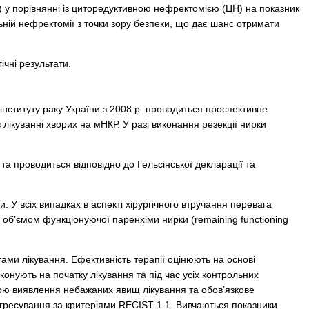
Р) у порівнянні із циторедуктивною нефректомією (ЦН) на показник
ьній нефректомії з точки зору безпеки, що дає шанс отримати
чні результати.
інституту раку України з 2008 р. проводиться проспективне
лікуванні хворих на мНКР. У разі виконання резекції нирки
а проводиться відповідно до Гельсінської декларації та
 У всіх випадках в аспекті хірургічного втручання перевага
 об’ємом функціонуючої паренхіми нирки (remaining functioning
тами лікування. Ефективність терапії оцінюють на основі
конують на початку лікування та під час усіх контрольних
ою виявлення небажаних явищ лікування та обов’язкове
рогресування за критеріями RECIST 1.1. Вивчаються показники