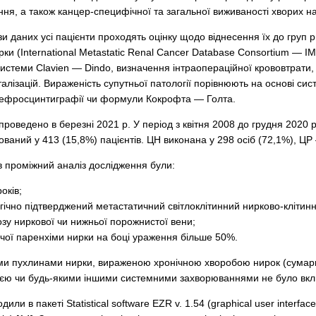
ня, а також канцер-специфічної та загальної виживаності хворих н
и даних усі пацієнти проходять оцінку щодо віднесення їх до груп 
рки (International Metastatic Renal Cancer Database Consortium — 
истеми Clavien — Dindo, визначення інтраопераційної крововтрати, т
талізацій. Вираженість супутньої патології порівнюють на основі си
нефросцинтиграфії чи формули Кокрофта — Голта.
роведено в березні 2021 р. У період з квітня 2008 до грудня 2020 р
ваний у 413 (15,8%) пацієнтів. ЦН виконана у 298 осіб (72,1%), ЦР
 проміжний аналіз дослідження були:
оків;
логічно підтверджений метастатичний світлоклітинний нирково-клітин
озу ниркової чи нижньої порожнистої вени;
чої паренхіми нирки на боці ураження більше 50%.
іми пухлинами нирки, вираженою хронічною хворобою нирок (сумарна
ією чи будь-якими іншими системними захворюваннями не було вклю
или в пакеті Statistical software EZR v. 1.54 (graphical user interface f