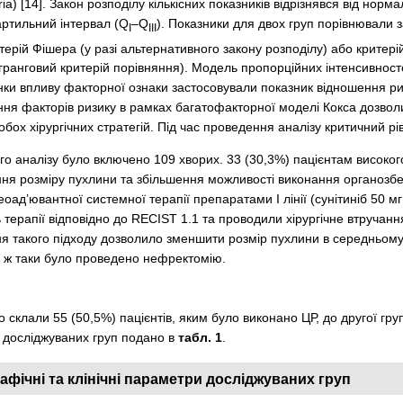
ria) [14]. Закон розподілу кількісних показників відрізнявся від но
артильний інтервал (Q
–Q
). Показники для двох груп порівнювали з
I
III
ерій Фішера (у разі альтернативного закону розподілу) або критері
ранговий критерій порівняння). Модель пропорційних інтенсивност
інки впливу факторної ознаки застосовували показник відношення ри
ання факторів ризику в рамках багатофакторної моделі Кокса дозвол
обох хірургічних стратегій. Під час проведення аналізу критичний р
о аналізу було включено 109 хворих. 33 (30,3%) пацієнтам високого
я розміру пухлини та збільшення можливості виконання органозберіга
оад’ювантної системної терапії препаратами І лінії (сунітиніб 50 м
 терапії відповідно до RECIST 1.1 та проводили хірургічне втруча
я такого підходу дозволило зменшити розмір пухлини в середньому 
е ж таки було проведено нефректомію.
о склали 55 (50,5%) пацієнтів, яким було виконано ЦР, до другої гр
х досліджуваних груп подано в
табл. 1
.
афічні та клінічні параметри досліджуваних груп