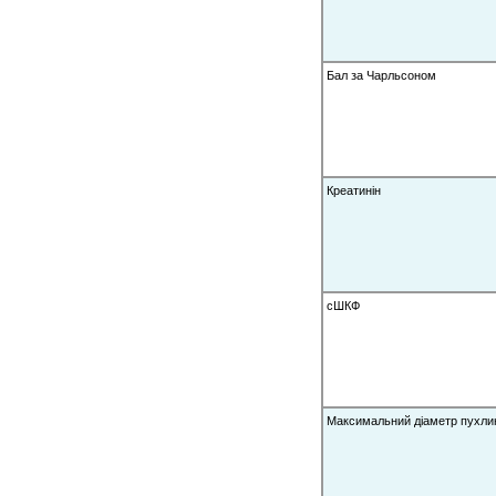
Бал за Чарльсоном
Креатинін
сШКФ
Максимальний діаметр пухли