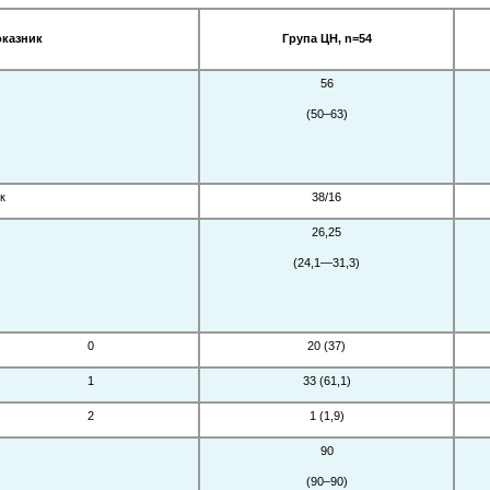
казник
Група ЦН, n=54
56
(50–63)
к
38/16
26,25
(24,1—31,3)
0
20 (37)
1
33 (61,1)
2
1 (1,9)
90
(90–90)