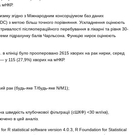
а мНКР.
ризику згідно з Міжнародним консорціумом баз даних
IMDC) з метою більш точного порівняння. Ускладнення оцінюють
ривалості післяопераційного перебування в лікарні та рівня 30-
стеми підрахунку балів Чарльсона. Функцію нирок оцінюють
. в клініці було прооперовано 2615 хворих на рак нирки, серед
 — у 115 (27,9%) хворих на мНКР.
ний рак (будь-яке Т/будь-яке N/M1);
 швидкість клубочкової фільтрації (сШКФ) <30 мл/хв),
чено в цей аналіз.
or R statistical software version 4.0.3, R Foundation for Statistical