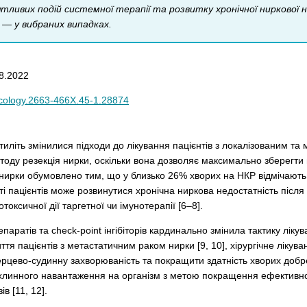
тливих подій системної терапії та розвитку хронічної ниркової 
 — у вибраних випадках.
8.2022
ncology.2663-466X.45-1.28874
иліть змінилися підходи до лікування пацієнтів з локалізованим та
тоду резекція нирки, оскільки вона дозволяє максимально зберегти п
нирки обумовлено тим, що у близько 26% хворих на НКР відмічають
сті пацієнтів може розвинутися хронічна ниркова недостатність після 
оксичної дії таргетної чи імунотерапії [6–8].
паратів та check-point інгібіторів кардинально змінила тактику ліку
ття пацієнтів з метастатичним раком нирки [9, 10], хірургічне ліку
рцево-судинну захворюваність та покращити здатність хворих доб
ухлинного навантаження на організм з метою покращення ефективнос
в [11, 12].