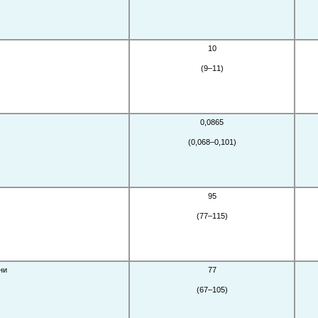
10
(9–11)
0,0865
(0,068–0,101)
95
(77–115)
ни
77
(67–105)