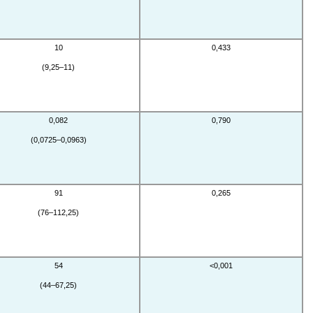
10
0,433
(9,25–11)
0,082
0,790
(0,0725–0,0963)
91
0,265
(76–112,25)
54
<0,001
(44–67,25)