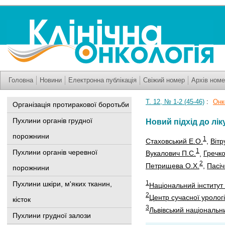
Головна
Новини
Електронна публікація
Свіжий номер
Архів номе
Т. 12, № 1-2 (45-46)
:
Онк
Організація протиракової боротьби
Пухлини органів грудної
Новий підхід до лі
порожнини
1
Стаховський Е.О.
,
Вітр
1
Пухлини органів черевної
Вукалович П.С.
,
Гречко
2
Петрищева О.Х.
,
Пасіч
порожнини
1
Пухлини шкіри, м'яких тканин,
Національний інститут 
2
Центр сучасної урології
кісток
3
Львівський національн
Пухлини грудної залози