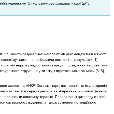
недостатності. Онкологічні результати у разі ЦР є
 мНКР. Замість радикальної нефректомії рекомендується в якості
аренхіму нирки, не погіршуючи онкологічні результати [1].
 хронічну ниркову недостатність ще до проведення нефректомії
хірургічного втручання у зв’язку з втратою ниркової маси [3–5],
вання хворих на мНКР. Оскільки таргетна терапія та імунотерапія
вання має також зосереджуватися на збереженні ниркової функції,
ре переносити системну терапію. Перевагою ж циторедуктивної
ті системного лікування, а також усунення потенційного