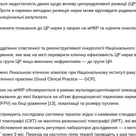
ється недостатність даних щодо впливу циторедуктивної резекції (Ц
 Проте в окремих випадках резекція нирки може відповідати радикал
ункціональні результати.
начити показання до ЦР нирки у хворих на мНКР та оцінити онкологі
дділенні пластичної та реконструктивної онкурології Національного 
ення, яке має на меті перевірити клінічну ефективність ЦР нирки в 
о групи ЦР, якщо виконано нефректомію — до групи ЦН.
ено Локальною етичною комісією при Національному інституті раку т
інічної практики (Good Clinical Practice — GCP).
орих на мНКР обговорюється в рамках мультидисциплінарної команди.
оказання до якої базується на об’ємі функціонуючої паренхіми нирки
PV) на боці ураження [13], локалізації та розміру пухлини.
ї отримують послідовну системну терапію згідно з наявними стандар
 томографії (СКТ) чи магнітно-резонансної томографії (МРТ), які ви
обстеження включають регулярні лабораторні дослідження — з мет
кожні 3 міс. Перехід на наступну лінію терапії проводять у разі п