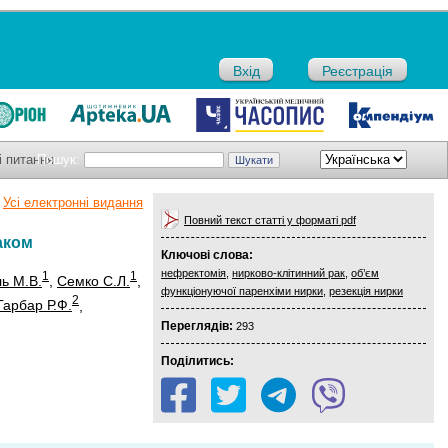
Вхід
Реєстрація
і питання
Пошук:
Усі електронні видання
Повний текст статті у форматі pdf
аком
Ключові слова:
нефректомія
,
нирково-клітинний рак
,
об’єм
1
1
ль М.В.
,
Семко С.Л.
,
функціонуючої паренхіми нирки
,
резекція нирки
2
Гарбар Р.Ф.
,
Переглядів:
293
Поділитись: