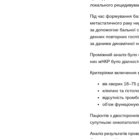
локального рецидивуван
Під час формування баз
метастатичного раку ни
за допомогою бальної с
денних повторних госпі
за даними динамічної 
Проміжний аналіз було п
них мНКР було діагносто
Критеріями включення в
вік хворих 18–75 р
клінічно та гісто
відсутність тромб
об’єм функціоную
Пацієнтів з двосторонн
супутньою онкопатолог
Аналіз результатів провод