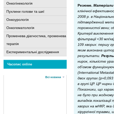
Онкогінекологія
Резюме.
Матеріали
клінічної ефективно
Пухлини голови та шиї
2008 р. в Національн
Онкоурологія
підтверджений метас
порожнистої вени; об
Онкогематологія
Критерії виключення
Променева діагностика, променева
фільтрації <30 мл/х
терапія
109 хворих: першу гр
яким виконана цито
Експериментальні дослідження
результати.
Резул
нирок, кількістю ур
Часопис online
об’ємом функціонуюч
(International Metas
Всі новини
двох групах (p=0,093
в групі ЦР. ЦР нирки
Показники, що харак
не було при жодному 
випадків локалізації
хворих на мНКР, яка
хірургічної травми, 