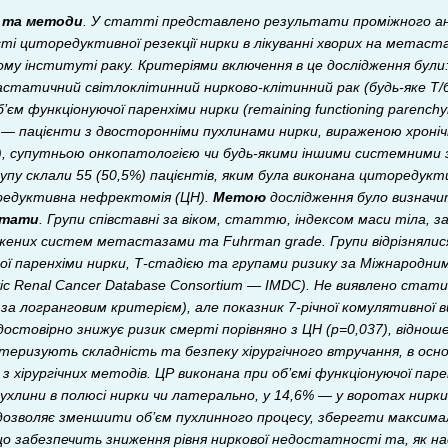
 та методи
. У статті представлено результати проміжного ан
сті циторедуктивної резекції нирки в лікуванні хворих на метаст
ому інституті раку. Критеріями включення в це дослідження були: ві
татичний світлоклітинний нирково-клітинний рак (будь-яке T/бу
’єм функціонуючої паренхіми нирки (remaining functioning paren
 — пацієнти з двосторонніми пухлинами нирки, вираженою хроніч
в), супутньою онкопатологією чи будь-якими іншими системними 
упу склали 55 (50,5%) пацієнтів, яким була виконана циторедукти
редуктивна нефректомія (ЦН).
Метою
дослідження було визначи
ьтати
. Групи співставні за віком, статтю, індексом маси тіла, 
ажених систем метастазами та Fuhrman grade. Групи відрізнялися
ої паренхіми нирки, Т-стадією та групами ризику за Міжнародн
tatic Renal Cancer Database Consortium — IMDC). Не виявлено ста
 за логранговим критерієм), але показник 7-річної комулятивної
 достовірно знижує ризик смерті порівняно з ЦН (p=0,037), відноше
теризують складність та безпеку хірургічного втручання, в осно
з хірургічних методів. ЦР виконана при об’ємі функціонуючої пар
 пухлини в полюсі нирки чи латерально, у 14,6% — у воротах нирк
 дозволяє зменшити об’єм пухлинного процесу, зберегти максималь
що забезпечить зниження рівня ниркової недостатності та, як на