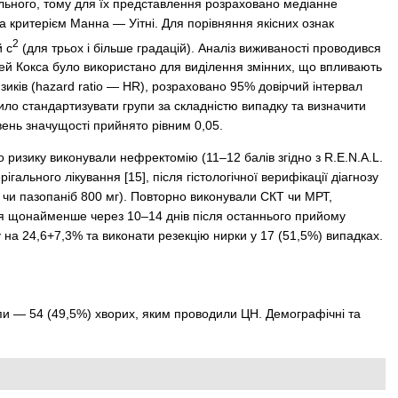
рмального, тому для їх представлення розраховано медіанне
а критерієм Манна — Уітні. Для порівняння якісних ознак
2
й c
(для трьох і більше градацій). Аналіз виживаності проводився
ей Кокса було використано для виділення змінних, що впливають
зиків (hazard ratio — HR), розраховано 95% довірчий інтервал
ило стандартизувати групи за складністю випадку та визначити
івень значущості прийнято рівним 0,05.
 ризику виконували нефректомію (11–12 балів згідно з R.E.N.A.L.
льного лікування [15], після гістологічної верифікації діагнозу
г чи пазопаніб 800 мг). Повторно виконували СКТ чи МРТ,
ння щонайменше через 10–14 днів після останнього прийому
на 24,6+7,3% та виконати резекцію нирки у 17 (51,5%) випадках.
упи — 54 (49,5%) хворих, яким проводили ЦН. Демографічні та