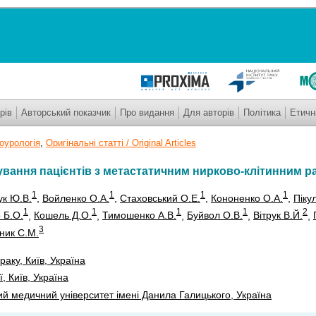
рів
Авторський показчик
Про видання
Для авторів
Політика
Етичн
оурологія
,
Оригінальні статті / Original Articles
кування пацієнтів з метастатичним нирково-клітинним р
1
1
1
1
ук Ю.В.
,
Войленко О.А.
,
Стаховський О.Е.
,
Кононенко О.А.
,
Піку
1
1
1
1
2
 Б.О.
,
Кошель Д.О.
,
Тимошенко А.В.
,
Буйвол О.В.
,
Вітрук В.Й.
,
3
ник С.М.
раку, Київ, Україна
, Київ, Україна
ий медичний університет імені Данила Галицького, Україна