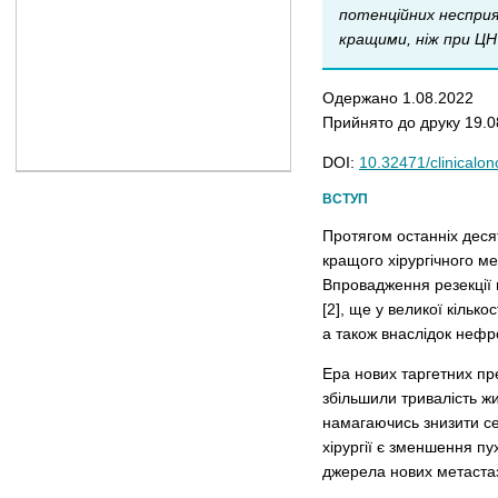
потенційних несприя
кращими, ніж при ЦН
Одержано 1.08.2022
Прийнято до друку 19.0
DOI:
10.32471/clinicalo
ВСТУП
Протягом останніх десят
кращого хірургічного ме
Впровадження резекції 
[2], ще у великої кілько
а також внаслідок нефрот
Ера нових таргетних пре
збільшили тривалість жи
намагаючись знизити се
хірургії є зменшення п
джерела нових метастазі