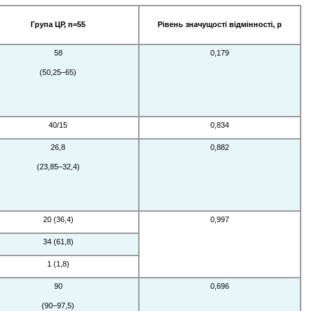
Група ЦР, n=55
Рівень значущості відмінності, p
58
0,179
(50,25–65)
40/15
0,834
26,8
0,882
(23,85–32,4)
20 (36,4)
0,997
34 (61,8)
1 (1,8)
90
0,696
(90–97,5)