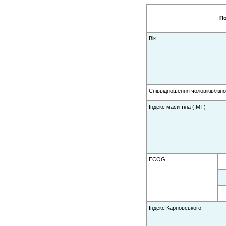
По
Вік
Співвідношення чоловіків/жіно
Індекс маси тіла (ІМТ)
ECOG
Індекс Карновського