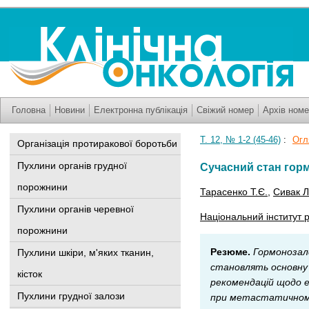
Головна
Новини
Електронна публікація
Свіжий номер
Архів номе
Т. 12, № 1-2 (45-46)
:
Огля
Організація протиракової боротьби
Пухлини органів грудної
Сучасний стан горм
порожнини
Тарасенко Т.Є.
,
Сивак Л
Пухлини органів черевної
Національний інститут р
порожнини
Резюме.
Гормонозале
Пухлини шкіри, м'яких тканин,
становлять основну 
кісток
рекомендацій щодо е
Пухлини грудної залози
при метастатичному 