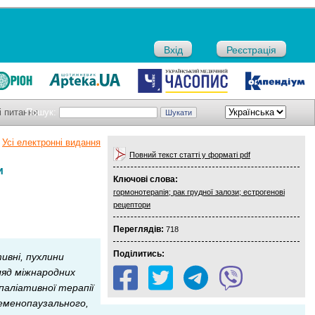
Вхід
Реєстрація
і питання
Пошук:
Усі електронні видання
Повний текст статті у форматі pdf
и
Ключові слова:
гормонотерапія; рак грудної залози; естрогенові
рецептори
Переглядів:
718
Поділитись:
ивні, пухлини
ляд міжнародних
паліативної терапії
еменопаузального,