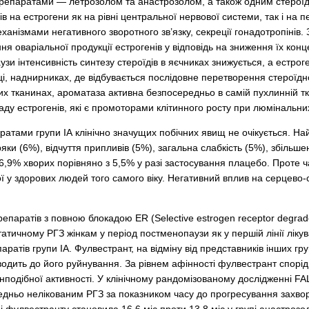
репаратами — летрозолом та анастрозолом, а також одним стероїд
 на естрогени як на рівні центральної нервової системи, так і на 
ханізмами негативного зворотного зв’язку, секреції гонадотропінів.
я оваріальної продукції естрогенів у відповідь на зниження їх конц
аузи інтенсивність синтезу стероїдів в яєчниках знижується, а ест
нці, наднирниках, де відбувається послідовне перетворення стероїд
их тканинах, ароматаза активна безпосередньо в самій пухлинній тк
аду естрогенів, які є промоторами клітинного росту при люмінальни
ратами групи ІА клінічно значущих побічних явищ не очікується. На
ки (6%), відчуття припливів (5%), загальна слабкість (5%), збільше
,9% хворих порівняно з 5,5% у разі застосування плацебо. Проте час
кої у здорових людей того самого віку. Негативний вплив на серцево
епаратів з повною блокадою ER (Selective estrogen receptor degra
татичному РГЗ жінкам у період постменопаузи як у першій лінії лік
ратів групи ІА. Фулвестрант, на відміну від представників інших гр
дить до його руйнування. За рівнем афінності фулвестрант спорідне
енподібної активності. У клінічному рандомізованому дослідженні FA
едньо нелікованим РГЗ за показником часу до прогресування захво