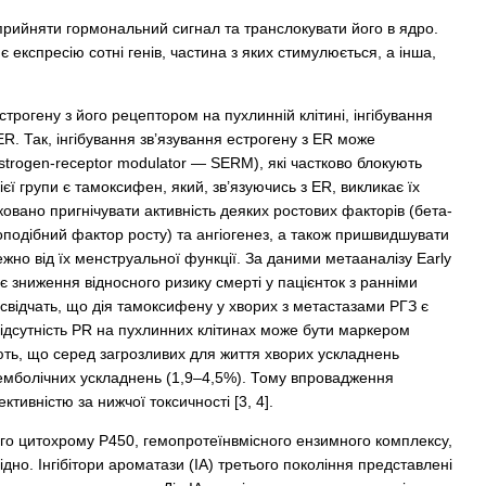
прийняти гормональний сигнал та транслокувати його в ядро.
експресію сотні генів, частина з яких стимулюється, а інша,
трогену з його рецептором на пухлинній клітині, інгібування
R. Так, інгібування зв’язування естрогену з ER може
strogen-receptor modulator — SERM), які частково блокують
ї групи є тамоксифен, який, зв’язуючись з ER, викликає їх
овано пригнічувати активність деяких ростових факторів (бета-
подібний фактор росту) та ангіогенез, а також пришвидшувати
но від їх менструальної функції. За даними метааналізу Early
є зниження відносного ризику смерті у пацієнток з ранніми
свідчать, що дія тамоксифену у хворих з метастазами РГЗ є
відсутність PR на пухлинних клітинах може бути маркером
ть, що серед загрозливих для життя хворих ускладнень
оемболічних ускладнень (1,9–4,5%). Тому впровадження
ивністю за нижчої токсичності [3, 4].
ого цитохрому Р450, гемопротеїнвмісного ензимного комплексу,
дно. Інгібітори ароматази (ІА) третього покоління представлені