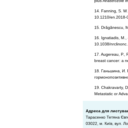
plus Anastrozole 
14. Fanning, S. W.
10.1210/en.2018-
15. Drăgănescu, M
16. Ignatiadis, M.
10.1038/nrclinonc
17. Augereau, P., 
breast cancer: a n
18. Ганьшина, И. 
гормонопозитивно
19. Chakravarty, D
Metastatic or Adva
Адреса для листува
Тарасенко Тетяна Євг
03022, м. Київ, вул. 