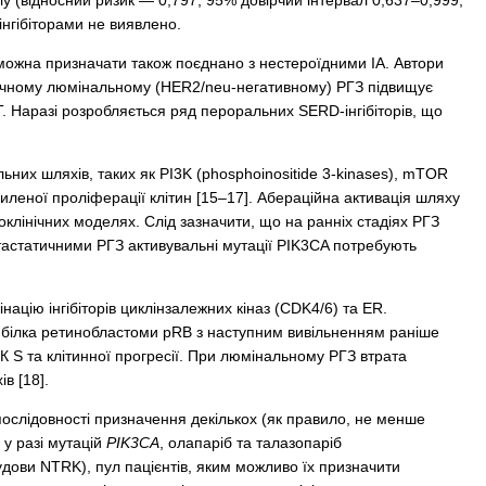
олу (відносний ризик — 0,797, 95% довірчий інтервал 0,637–0,999,
інгібіторами не виявлено.
ожна призначати також поєднано з нестероїдними ІА. Автори
атичному люмінальному (HER2/neu-негативному) РГЗ підвищує
Т. Наразі розробляється ряд пероральних SERD-інгібіторів, що
ьних шляхів, таких як PI3K (phosphoinositide 3-kinases), mTOR
силеної проліферації клітин [15–17]. Абераційна активація шляху
оклінічних моделях. Слід зазначити, що на ранніх стадіях РГЗ
етастатичними РГЗ активувальні мутації PIK3CA потребують
цію інгібіторів циклінзалежних кіназ (CDK4/6) та ER.
 білка ретинобластоми pRB з наступним вивільненням раніше
К S та клітинної прогресії. При люмінальному РГЗ втрата
в [18].
ослідовності призначення декількох (як правило, не менше
 у разі мутацій
PIK3CA
, олапаріб та талазопаріб
будови NTRK), пул пацієнтів, яким можливо їх призначити