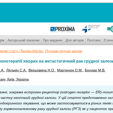
рів
Авторський показчик
Про видання
Для авторів
Політика
Етичн
дові статті / Review Articles
,
Пухлини грудної залози
онотерапії хворих на метастатичний рак грудної залоз
.А.
,
Лялькін С.А.
,
Верьовкіна Н.О.
,
Мартинюк О.М.
,
Бондар М.В.
аку, Київ, Україна
жні, зокрема естроген-рецептор (estrogen receptor — ER)-позит
частку неоплазій грудної залози. У цій статті представлено ог
ндокринного лікування, що може застосовуватися в різних лініях 
гормонозалежному раку грудної залози (РГЗ) як у пацієнток пр