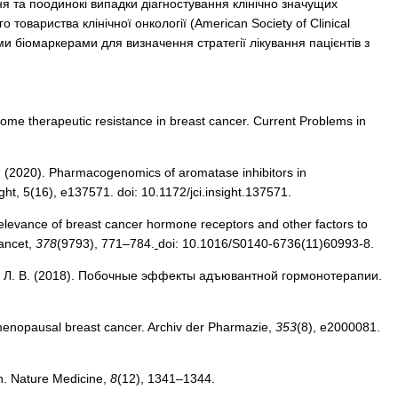
я та поодинокі випадки діагностування клінічно значущих
товариства клінічної онкології (American Society of Clinical
и біомаркерами для визначення стратегії лікування пацієнтів з
ome therapeutic resistance in breast cancer. Current Problems in
, L. (2020). Pharmacogenomics of aromatase inhibitors in
t, 5(16), e137571. doi: 10.1172/jci.insight.137571.
 Relevance of breast cancer hormone receptors and other factors to
Lancet,
378
(9793), 771–784.
doi: 10.1016/S0140-6736(11)60993-8.
зюк, Л. В. (2018). Побочные эффекты адъювантной гормонотерапии.
stmenopausal breast cancer. Archiv der Pharmazie,
353
(8), e2000081.
en. Nature Medicine,
8
(12), 1341–1344.