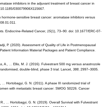
matase inhibitors in the adjuvant treatment of breast cancer in
: 10.1185/030079906X115667.
 hormone-sensitive breast cancer: aromatase inhibitors versus
008.01.011.
nts. Endocrine-Related Cancer,
15
(1), 73–90. doi: 10.1677/ERC-07-
Hadji, P. (2020). Assessment of Quality of Life in Postmenopausal
l Patient Information Material Packages and Patient Compliance.
as, A., … Ellis, M. J. (2016). Fulvestrant 500 mg versus anastrozole
andomised, double-blind, phase 3 trial. Lancet,
388
, 2997–3005.
., … Hortobagyi, G. N. (2011). A phase III randomized trial of
l women with metastatic breast cancer: SWOG S0226. Cancer
N. R., … Hortobagyi, G. N. (2019). Overall Survival with Fulvestrant