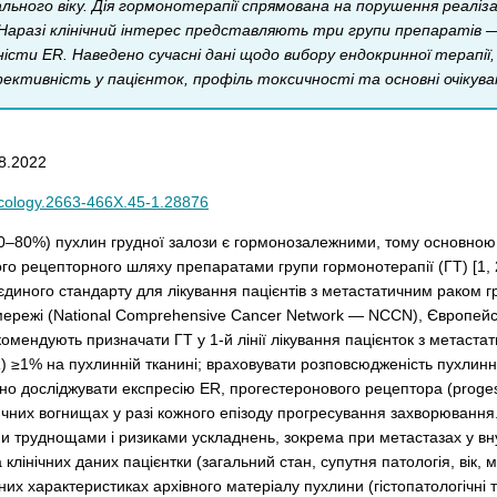
льного віку. Дія гормонотерапії спрямована на порушення реаліз
 Наразі клінічний інтерес представляють три групи препаратів 
сти ER. Наведено сучасні дані щодо вибору ендокринної терапії,
ективність у пацієнток, профіль токсичності та основні очікувані
8.2022
ncology.2663-466X.45-1.28876
0–80%) пухлин грудної залози є гормонозалежними, тому основною 
о рецепторного шляху препаратами групи гормонотерапії (ГТ) [1, 2]
 єдиного стандарту для лікування пацієнтів з метастатичним раком г
мережі (National Comprehensive Cancer Network — NCCN), Європейськ
мендують призначати ГТ у 1-й лінії лікування пацієнток з метастат
R) ≥1% на пухлинній тканині; враховувати розповсюдженість пухлин
но досліджувати експресію ER, прогестеронового рецептора (progest
ичних вогнищах у разі кожного епізоду прогресування захворювання.
ми труднощами і ризиками ускладнень, зокрема при метастазах у внут
клінічних даних пацієнтки (загальний стан, супутня патологія, вік, 
них характеристиках архівного матеріалу пухлини (гістопатологічні та 