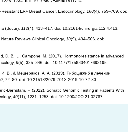
, 1226–1234. doi: 10.1056/NEJMoa1811714.
ne-Resistant ER+ Breast Cancer. Endocrinology,
160
(4), 759–769. doi:
ia (Bucur),
112
(4), 413–417. doi: 10.21614/chirurgia.112.4.413.
t. Nature Reviews Clinical Oncology,
10
(9), 494–506. doi:
igaud, D. B., … Campone, M. (2017). Hormonoresistance in advanced
Oncology,
9
(5), 335–346. doi: 10.1177/1758834017693195.
, И. В., & Мещеряков, А. А. (2019). Рибоциклиб в лечении
10
, 72–80. doi: 10.21518/2079-701Х-2019-10-72-80.
Meric-Bernstam, F. (2022). Somatic Genomic Testing in Patients With
cology,
40
(11), 1231–1258. doi: 10.1200/JCO.21.02767.