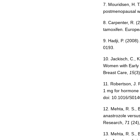
7. Mouridsen, H. T
postmenopausal w
8. Carpenter, R. 
tamoxifen. Europe
9. Hadji, P. (200
0193.
10. Jackisch, C., K
Women with Early B
Breast Care,
15
(3
11. Robertson, J. F
1 mg for hormone r
doi: 10.1016/S01
12. Mehta, R. S., B
anastrozole versu
Research,
71
(24)
13. Mehta, R. S., B