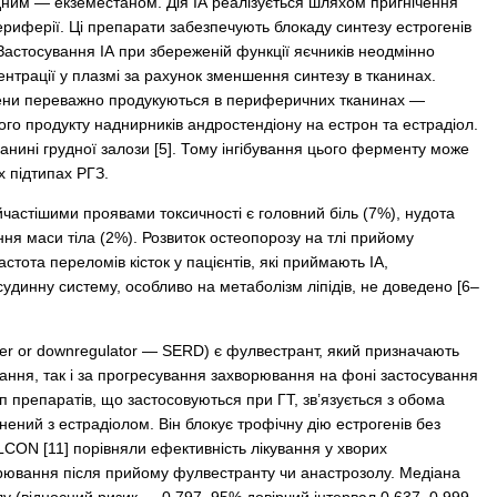
ним — екземестаном. Дія ІА реалізується шляхом пригнічення
периферії. Ці препарати забезпечують блокаду синтезу естрогенів
 Застосування ІА при збереженій функції яєчників неодмінно
ентрації у плазмі за рахунок зменшення синтезу в тканинах.
рогени переважно продукуються в периферичних тканинах —
ного продукту наднирників андростендіону на естрон та естрадіол.
анині грудної залози [5]. Тому інгібування цього ферменту може
х підтипах РГЗ.
йчастішими проявами токсичності є головний біль (7%), нудота
ння маси тіла (2%). Розвиток остеопорозу на тлі прийому
тота переломів кісток у пацієнтів, які приймають ІА,
-судинну систему, особливо на метаболізм ліпідів, не доведено [6–
der or downregulator — SERD) є фулвестрант, який призначають
ування, так і за прогресування захворювання на фоні застосування
уп препаратів, що застосовуються при ГТ, зв’язується з обома
ний з естрадіолом. Він блокує трофічну дію естрогенів без
LCON [11] порівняли ефективність лікування у хворих
рювання після прийому фулвестранту чи анастрозолу. Медіана