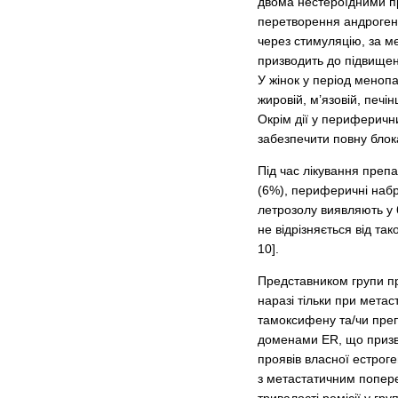
двома нестероїдними п
перетворення андрогенів
через стимуляцію, за ме
призводить до підвищенн
У жінок у період меноп
жировій, м’язовій, печі
Окрім дії у периферичн
забезпечити повну блок
Під час лікування препа
(6%), периферичні набря
летрозолу виявляють у 6
не відрізняється від та
10].
Представником групи пр
наразі тільки при метас
тамоксифену та/чи препа
доменами ER, що призво
проявів власної естрог
з метастатичним попер