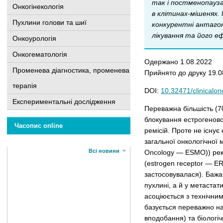
так і постменопауза
Онкогінекологія
в клітинах-мішенях.
Пухлини голови та шиї
конкурентні антагоні
лікування та його еф
Онкоурологія
Онкогематологія
Одержано 1.08.2022
Променева діагностика, променева
Прийнято до друку 19.0
терапія
DOI:
10.32471/clinicalo
Експериментальні дослідження
Переважна більшість (7
блокування естрогеновог
Часопис online
ремісій. Проте не існує
загальної онкологічної 
Всі новини
Oncology — ESMO)) реко
(estrogen receptor — E
застосовувалася). Бажа
пухлині, а й у метастат
асоціюється з технічни
базується переважно на 
вподобання) та біологіч