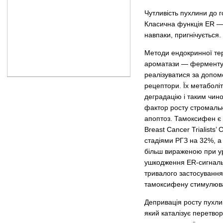
Чутливість пухлини до 
Класична функція ER — ц
навпаки, пригнічується.
Методи ендокринної тера
ароматази — ферменту, щ
реалізуватися за допом
рецептори. Їх метаболіт
деградацію і таким чин
фактор росту стромальн
апоптоз. Тамоксифен є 
Breast Cancer Trialists
стадіями РГЗ на 32%, а
більш вираженою при ур
ушкодження ER-сигнальн
тривалого застосування
тамоксифену стимулювал
Депривація росту пухли
який каталізує перетвор