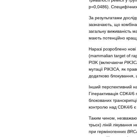
тривалості ремісії у гр
p=0,0486). Специфічних 
За результатами дослі
зазначають, що комбіна
загальну виживаність м
мають потенційно кращі
Наразі розроблено нові 
(mammalian target of ra
PI3K (включаючи
PIK3C
мутації PIK3CA, як пра
додатково блокування, 
Інший перспективний на
Гіперактивація CDK4/6 
блокованих транскрипці
контролю над CDK4/6 є 
Таким чином, незважаюч
трьох) ліній лікування 
при герміногенних
BRCA