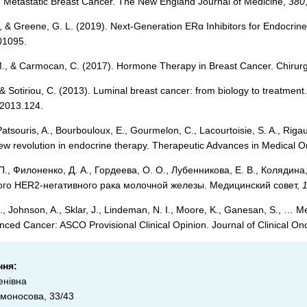
in Metastatic Breast Cancer. The New England Journal of Medicine,
380
, & Greene, G. L. (2019). Next-Generation ERα Inhibitors for Endocri
01095.
., & Carmocan, C. (2017). Hormone Therapy in Breast Cancer. Chirurg
, & Sotiriou, C. (2013). Luminal breast cancer: from biology to treatmen
.2013.124.
Patsouris, A., Bourbouloux, E., Gourmelon, C., Lacourtoisie, S. A., R
ew revolution in endocrine therapy. Therapeutic Advances in Medical 
П., Филоненко, Д. А., Гордеева, О. О., Лубенникова, Е. В., Колядина
го HER2-негативного рака молочной железы. Медицинский совет,
., Johnson, A., Sklar, J., Lindeman, N. I., Moore, K., Ganesan, S., … 
nced Cancer: ASCO Provisional Clinical Opinion. Journal of Clinical On
ння:
енівна
Ломоносова, 33/43