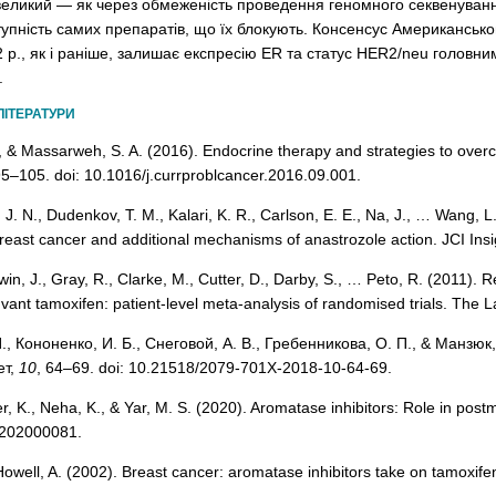
евеликий — як через обмеженість проведення геномного секвенуванн
тупність самих препаратів, що їх блокують. Консенсус Американського 
р., як і раніше, залишає експресію ER та статус HER2/neu головним
.
ЛІТЕРАТУРИ
 & Massarweh, S. A. (2016). Endocrine therapy and strategies to overc
95–105. doi: 10.1016/j.currproblcancer.2016.09.001.
e, J. N., Dudenkov, T. M., Kalari, K. R., Carlson, E. E., Na, J., … Wang
ast cancer and additional mechanisms of anastrozole action. JCI Insigh
win, J., Gray, R., Clarke, M., Cutter, D., Darby, S., … Peto, R. (2011).
juvant tamoxifen: patient-level meta-analysis of randomised trials. The 
И., Кононенко, И. Б., Снеговой, А. В., Гребенникова, О. П., & Ман
ет,
10
, 64–69. doi: 10.21518/2079-701Х-2018-10-64-69.
er, K., Neha, K., & Yar, M. S. (2020). Aromatase inhibitors: Role in po
.202000081.
Howell, A. (2002). Breast cancer: aromatase inhibitors take on tamoxif