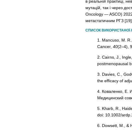
в реальній практиці, н
мутацій, так і через дос
Oncology — ASCO) 2022 
метастатичним РГЗ [19]
СПИСОК ВИКОРИСТАНОЇ 
1. Mancuso, M. R.,
Cancer,
40
(2–4), 
2. Cairns, J., Ingl
postmenopausal bre
3. Davies, C., God
the efficacy of ad
4. Коваленко, E. 
Медицинский сов
5. Kharb, R., Haid
doi: 10.1002/ardp
6. Dowsett, M., & 