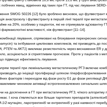
упі фулвестранту становила 16,6 міс проти 13,8 міс у групі анастроз
побічних явищ, відмінних від таких при ГТ, під час лікування SERD-
дження SWOG S0226 [12] було зроблено висновок, що фулвестрант м
ція анастрозолу і фулвестранту в першій лінії терапії при метаст
айже на 20%, особливо у пацієнток, які не отримували ад’ювантну Г
 фармакологічні властивості, ніж фулвестрант [11–14].
комбінації лікування, спрямовані на блокування перехресних сигнал
pamycin) та інгібування циклінових комплексів, які призводять до по
A, PTEN
та
AKT1
) викликає резистентність через виснаження ER у д
вило, асоціюються зі сприятливим прогнозом. Проте у пацієнтів з м
що підвищує ефективність лікування.
прям терапії при люмінальному метастатичному РГЗ включає комбіна
призводить до ініціації проліферації шляхом гіперфосфорилювання
йних факторів і переходом від фази росту G1 до фази реплікації ДН
важливим чинником активації естрогеннезалежних сигнальних шляхі
и на досягнення в ГТ при метастатичному РГЗ, чіткого алгоритму п
немає. І хоча з’являється все більше таргетних препаратів (алпелісиб
 1/2
-мутаціях, ларотректиніб чи ентректиніб у разі наявності пере