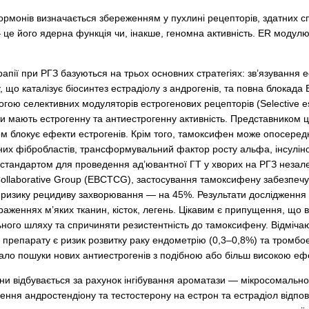
гормонів визначається збереженням у пухлині рецепторів, здатних с
е його ядерна функція чи, інакше, геномна активність. ER модулює 
пії при РГЗ базуються на трьох основних стратегіях: зв’язування ес
о каталізує біосинтез естрадіолу з андрогенів, та повна блокада E
огою селективних модуляторів естрогенових рецепторів (Selective e
и мають естрогенну та антиестрогенну активність. Представником ціє
ом блокує ефекти естрогенів. Крім того, тамоксифен може опосередк
их фібробластів, трансформувальний фактор росту альфа, інсуліно
стандартом для проведення ад’ювантної ГТ у хворих на РГЗ незалеж
’ Collaborative Group (EBCTCG), застосування тамоксифену забезпечу
 ризику рецидиву захворювання — на 45%. Результати дослідження 
аженнях м’яких тканин, кісток, легень. Цікавим є припущення, що 
ого шляху та спричиняти резистентність до тамоксифену. Відмічаю
 препарату є ризик розвитку раку ендометрію (0,3–0,8%) та тромб
о пошуки нових антиестрогенів з подібною або більш високою ефект
ни відбувається за рахунок інгібування ароматази — мікросомальн
ення андростендіону та тестостерону на естрон та естрадіол відпові