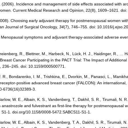
. (2006). Incidence and management of side effects associated with aro
omen. Current Medical Research and Opinion, 22(8), 1609–1621. doi
(2008). Choosing early adjuvant therapy for postmenopausal women with
an Journal of Surgical Oncology,
34
(7), 746–755. doi: 10.1016/j.ejso.2
8). Menopausal symptoms and adjuvant therapy-associated adverse eve
reienberg, R., Blettner, M., Harbeck, N., Lück, H. J., Haidinger, R., … 
reast Cancer Participating in the PACT Trial: The Impact of Additiona
), 236–245. doi: 10.1159/000500771.
. R., Bondarenko, I. M., Trishkina, E., Dvorkin, M., Panasci, L., Manikh
eceptor-positive advanced breast cancer (FALCON): An international, r
40-6736(16)32389-3.
arlow, W. E., Albain, K. S., Vandenberg, T., Dakhil, S. R., Tirumali, N. R
s anastrozole and fulvestrant as first-line therapy for postmenopausa
, S1-1. doi.org/10.1158/0008-5472.SABCS11-S1-1.
arlow, W. E., Albain, K. S., Vandenberg, T. A., Dakhil, S. R., Tirumali, 