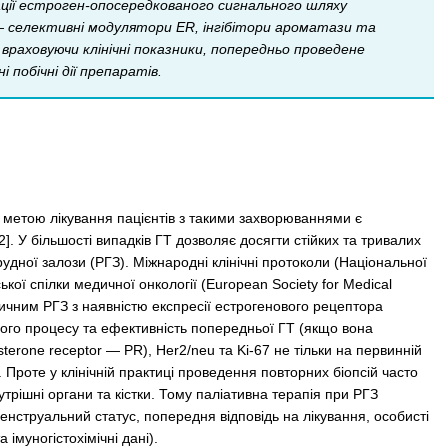
ації естроген-опосередкованого сигнального шляху
— селективні модулятори ER, інгібітори ароматази та
 враховуючи клінічні показники, попередньо проведене
 побічні дії препаратів.
метою лікування пацієнтів з такими захворюваннями є
. У більшості випадків ГТ дозволяє досягти стійких та тривалих
рудної залози (РГЗ). Міжнародні клінічні протоколи (Національної
ої спілки медичної онкології (European Society for Medical
ичним РГЗ з наявністю експресії естрогенового рецептора
ного процесу та ефективність попередньої ГТ (якщо вона
erone receptor — PR), Her2/neu та Ki-67 не тільки на первинній
 Проте у клінічній практиці проведення повторних біопсій часто
рішні органи та кістки. Тому паліативна терапія при РГЗ
менструальний статус, попередня відповідь на лікування, особисті
імуногістохімічні дані).