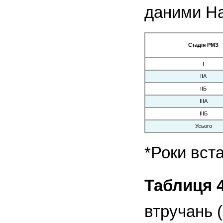
даними На
Стадія РМЗ
І
ІІА
ІІБ
ІІІА
ІІІБ
Усього
*Роки вст
Таблиця 4
втручань 