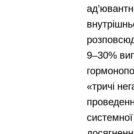
ад’ювантно
внутрішнь
розповсюд
9–30% вип
гормонопо
«тричі не
проведенн
системної
досягненн