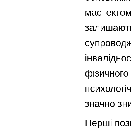
мастектом
залишають
супроводж
інваліднос
фізичного
психологіч
значно зни
Перші поз