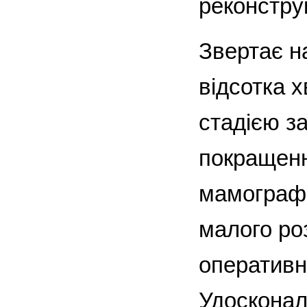
реконструк
Звертає н
відсотка 
стадією з
покращенн
мамографі
малого ро
оперативн
Удосконал