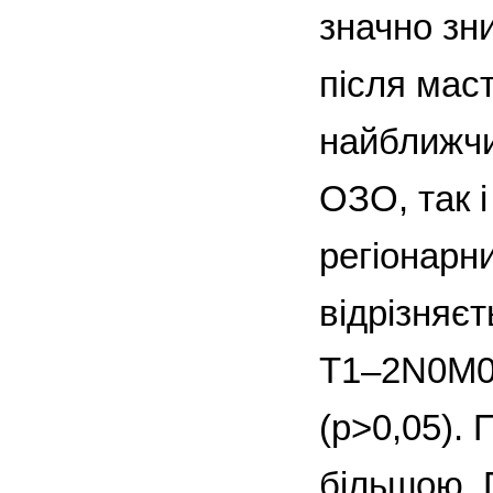
значно зн
після мас
найближчи
ОЗО, так 
регіонарни
відрізняє
T1–2N0M0 
(р>0,05). 
більшою. 