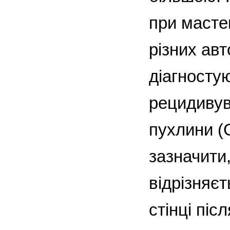
при масте
різних ав
діагносту
рецидивува
пухлини (G
зазначити
відрізняєт
стінці піс