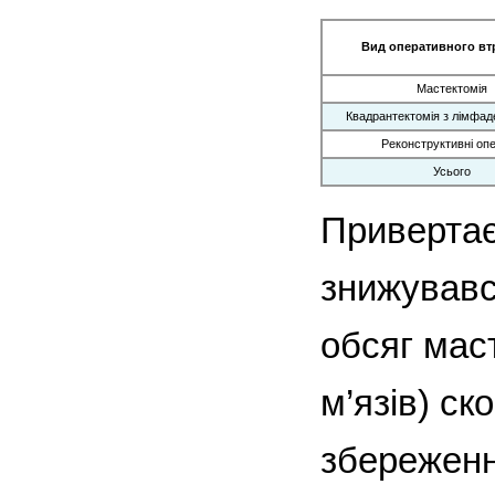
Вид оперативного вт
Мастектомія
Квадрантектомія з лімфад
Реконструктивні опе
Усього
Привертає
знижувавс
обсяг мас
м’язів) с
збереження