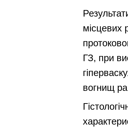
Результат
місцевих 
протоковом
ГЗ, при ви
гіперваску
вогнищ р
Гістологіч
характери