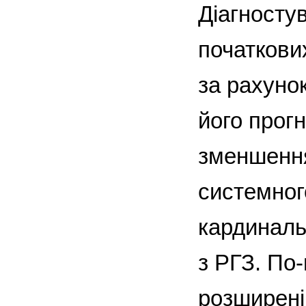
Діагносту
початкових
за рахуно
його прог
зменшення
системного
кардинальн
з РГЗ. По
розширені