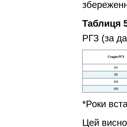
збереження
Таблиця 5
РГЗ (за д
Стадія РГЗ
IIA
IIB
IIIA
IIIB
*Роки вст
Цей виснов