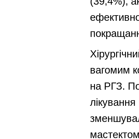
(39,4%), а
ефективно
покращанн
Хірургічн
вагомим к
на РГЗ. По
лікування
зменшувал
мастектом