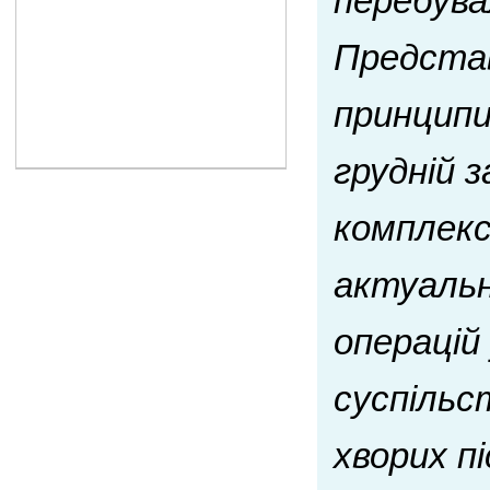
перебува
Представ
принципи
грудній 
комплекс
актуальн
операцій
суспільс
хворих пі