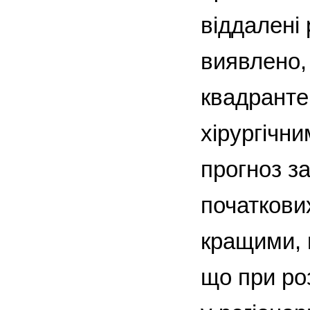
віддалені
виявлено,
квадранте
хірургічни
прогноз з
початкови
кращими, 
що при роз