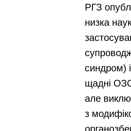
РГЗ опублі
низка наук
застосува
супроводж
синдром) 
щадні ОЗО
але виклю
з модифік
органозбе