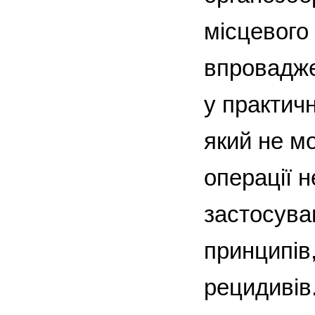
місцевого 
впровадже
у практичн
який не мо
операції н
застосува
принципів
рецидивів