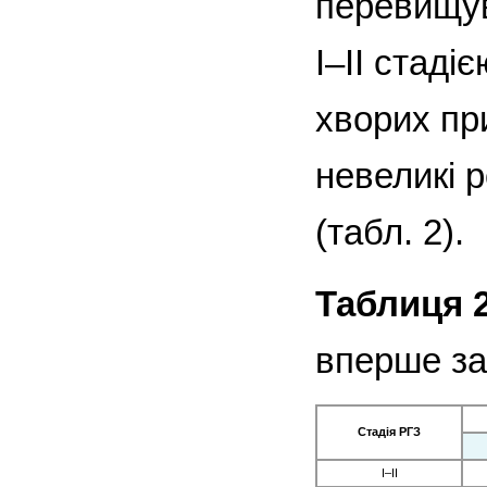
перевищува
I–II стад
хворих пр
невеликі 
(табл. 2).
Таблиця 2
вперше зах
Стадія РГЗ
І–ІІ