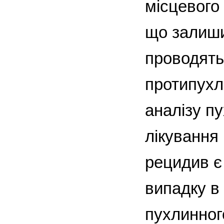
місцевого
що залиши
проводять
протипухли
аналізу п
лікування
рецидив є
випадку в
пухлинног