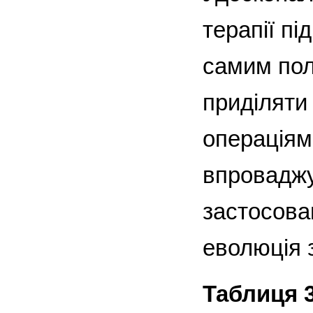
терапії пі
самим пол
приділяти
операціям 
впроваджу
застосован
еволюція з
Таблиця 3