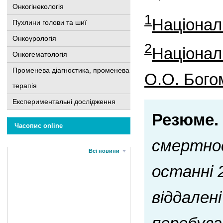
Онкогінекологія
1
Національ
Пухлини голови та шиї
Онкоурологія
2
Націонал
Онкогематологія
Променева діагностика, променева
О.О. Бого
терапія
Експериментальні дослідження
Резюме.
Часопис online
смертност
Всі новини
останні 2
віддален