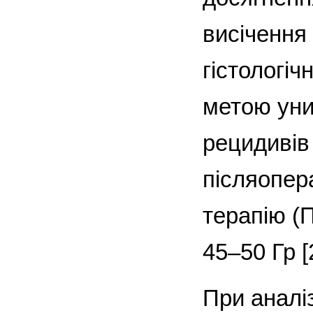
висічення
гістологіч
метою уни
рецидивів
післяопер
терапію (
45–50 Гр [2
При аналі