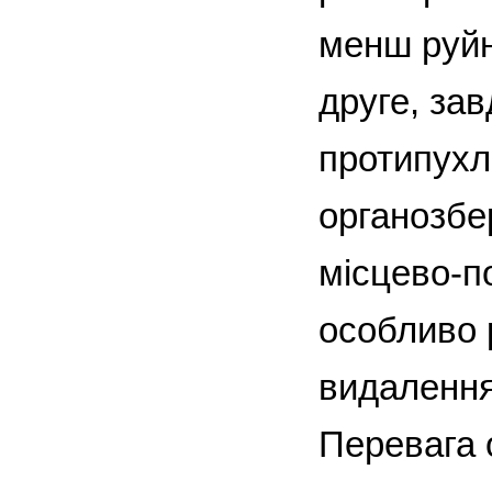
менш руйн
друге, за
протипухл
органозбе
місцево-п
особливо 
видалення
Перевага 