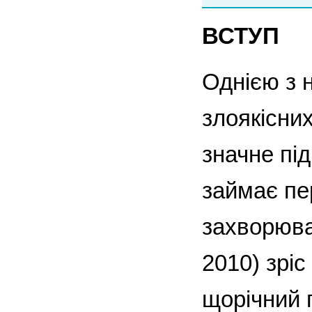
ВСТУП
Однією з 
злоякісни
значне під
займає пер
захворюван
2010) зріс
щорічний п