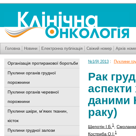
Головна
Новини
Електронна публікація
Свіжий номер
Архів номе
№1(9) 2013
:
Пухлини гру
Організація протиракової боротьби
Рак груд
Пухлини органів грудної
порожнини
аспекти 
Пухлини органів черевної
даними 
порожнини
раку)
Пухлини шкіри, м'яких тканин,
кісток
1
Щепотін І.Б.
,
Смоланка 
Пухлини грудної залози
1
Костриба О.І.