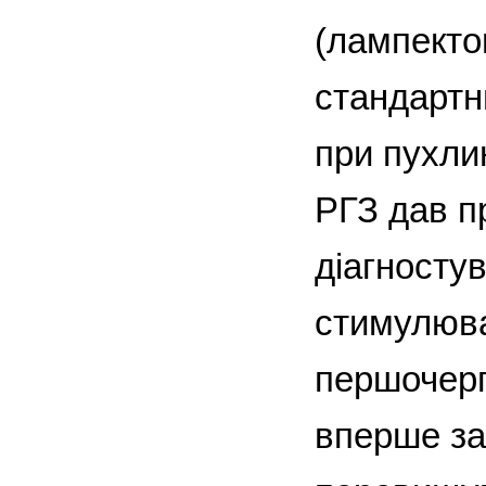
(лампекто
стандартн
при пухли
РГЗ дав п
діагносту
стимулюва
першочерг
вперше за