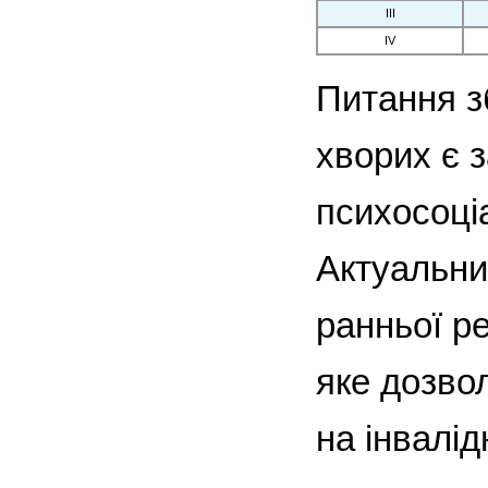
ІІІ
IV
Питання зб
хворих є 
психосоціа
Актуальним
ранньої ре
яке дозво
на інвалід