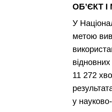
ОБ’ЄКТ 
У Націонал
метою вив
використа
відновних
11 272 хво
результат
у науково-