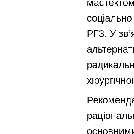
мастектом
соціально
РГЗ. У зв’
альтернат
радикальн
хірургічно
Рекоменда
раціональ
основними