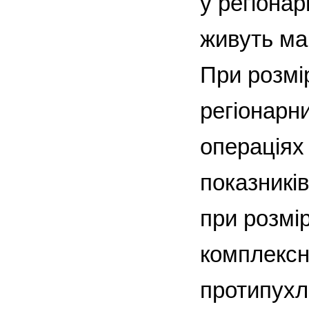
у регіона
живуть ма
При розмір
регіонарн
операціях 
показникі
при розмі
комплексн
протипухли