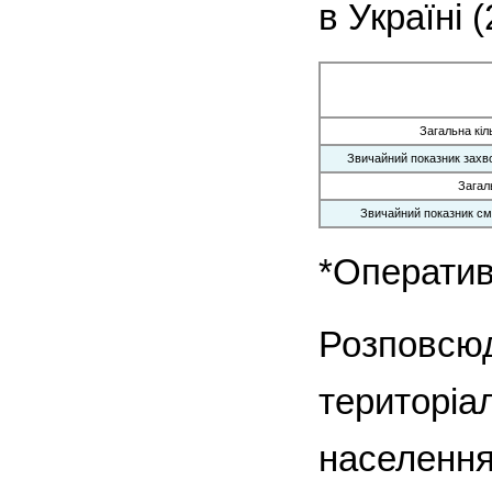
в Україні 
Загальна кіл
Звичайний показник захво
Загал
Звичайний показник сме
*Оператив
Розповсюд
територіа
населення 