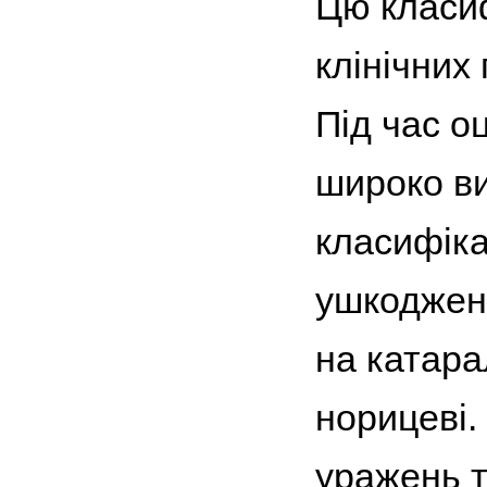
Цю класиф
клінічних
Під час о
широко ви
класифікац
ушкодженн
на катара
норицеві.
уражень т