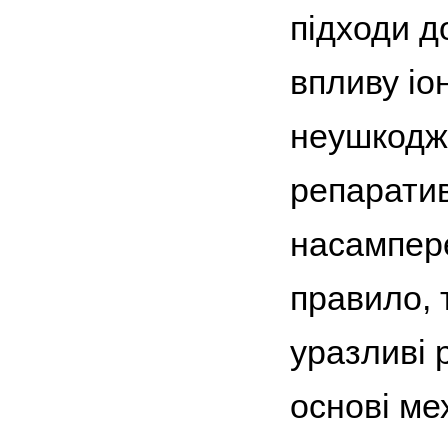
підходи д
впливу іо
неушкодже
репаратив
насампере
правило, 
уразливі 
основі ме