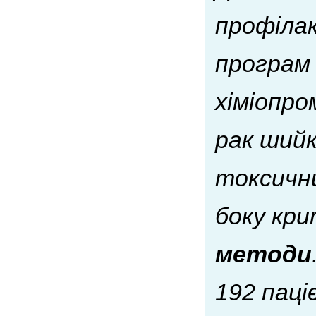
профілак
програм
хіміопро
рак шийк
токсични
боку кри
методи
192 паці