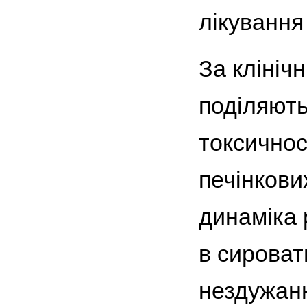
лікування 
За клініч
поділяють
токсичнос
печінкови
динаміка 
в сироват
нездужанн