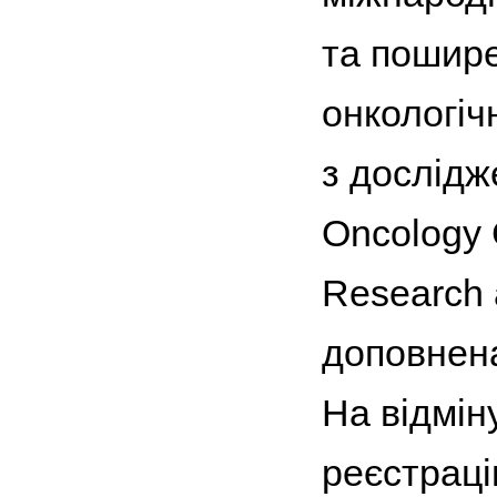
та пошире
онкологіч
з дослідж
Oncology 
Research 
доповнена
На відмін
реєстрацію