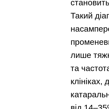
становить
Такий діа
насампере
променеви
лише тяжк
та частот
клініках,
катаральн
від 14–35