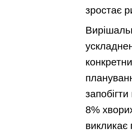
зростає р
Вирішальн
ускладнен
конкретни
плануванн
запобігти
8% хворих
викликає 