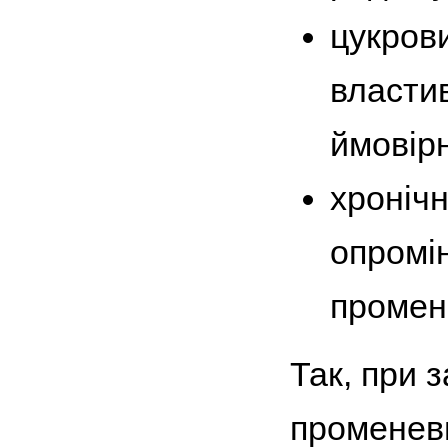
цукров
власти
ймовір
хронічн
опромін
промен
Так, при 
променеви