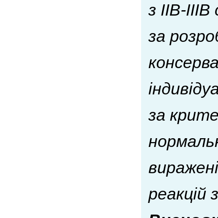
з IIB-II
за розр
консерва
індивіду
за крит
нормаль
виражені
реакцій 