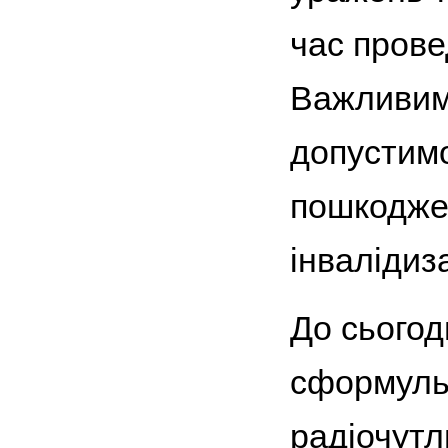
час прове
Важливим 
допустимо
пошкоджен
інвалідиз
До сьогод
сформульо
радіочутл