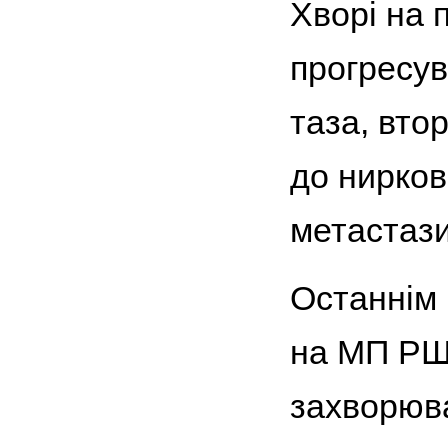
Хворі на
прогресув
таза, вто
до нирков
метастази 
Останнім 
на МП РШ
захворюва