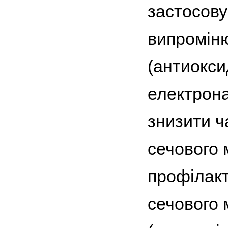
застосову
випроміню
(антиокси
електрона
знизити ч
сечового 
профілакт
сечового 