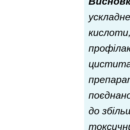
Виснов
ускладне
кислоти,
профілак
цистита
препарат
поєднано
до збіль
токсични