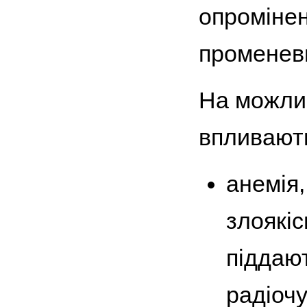
опромінен
променеви
На можли
впливають
анемія,
злоякіс
піддают
радіочу