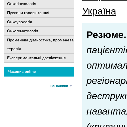
Онкогінекологія
Україна
Пухлини голови та шиї
Онкоурологія
Онкогематологія
Резюме.
Променева діагностика, променева
пацієнті
терапія
Експериментальні дослідження
оптималь
Часопис online
регіона
Всі новини
деструк
навантаж
(критичн