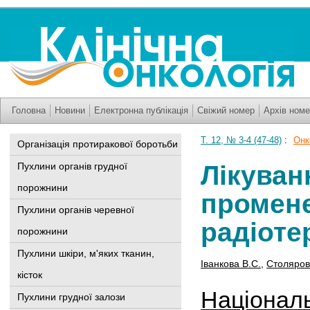
Головна
Новини
Електронна публікація
Свіжий номер
Архів номе
Т. 12, № 3-4 (47-48)
:
Онк
Організація протиракової боротьби
Пухлини органів грудної
Лікуван
порожнини
промене
Пухлини органів черевної
радіоте
порожнини
Пухлини шкіри, м'яких тканин,
Іванкова В.С.
,
Столяров
кісток
Національ
Пухлини грудної залози