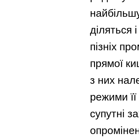
найбільшу
діляться 
пізніх пр
прямої ки
з них нал
режими її
супутні з
опромінен