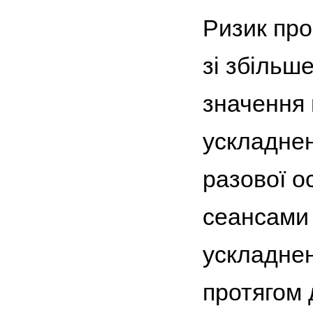
Ризик пр
зі збільш
значення 
ускладне
разової о
сеансами
ускладнен
протягом 