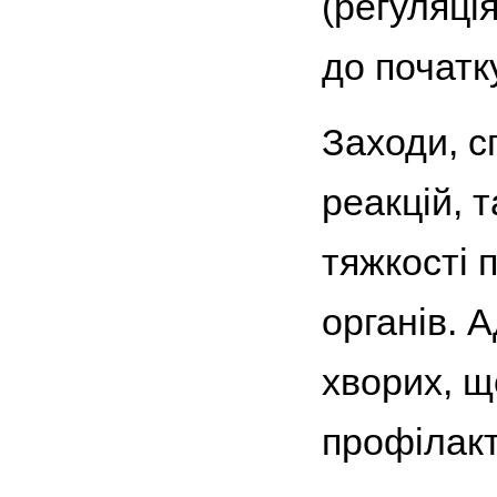
(регуляці
до початку
Заходи, с
реакцій, 
тяжкості 
органів. 
хворих, щ
профілакт