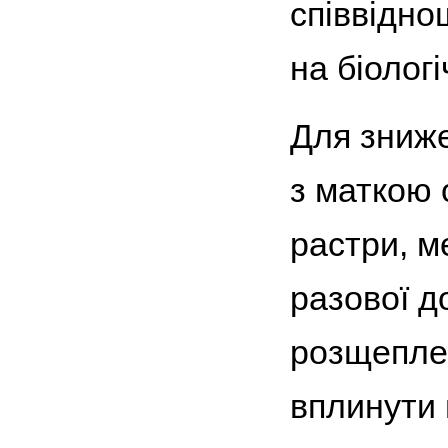
співвідно
на біологі
Для зниже
з маткою 
растри, м
разової д
розщеплен
вплинути 