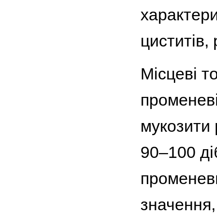
характери
циститів, 
Місцеві то
променеві
мукозити 
90–100 ді
променеви
значення,