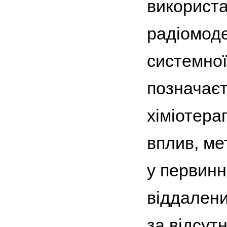
використа
радіомоде
системної
позначаєт
хіміотера
вплив, ме
у первинн
віддалени
за відсут