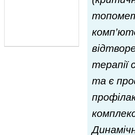
топометр
комп’ют
відтворе
терапії 
та є про
профіла
комплекс
Динаміч