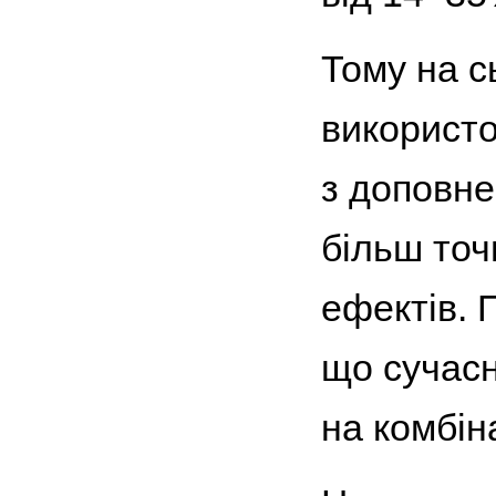
Тому на с
використ
з доповне
більш точ
ефектів. 
що сучасн
на комбіна