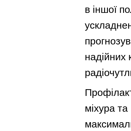
в іншої п
ускладне
прогнозув
надійних 
радіочутли
Профілакт
міхура та
максималь