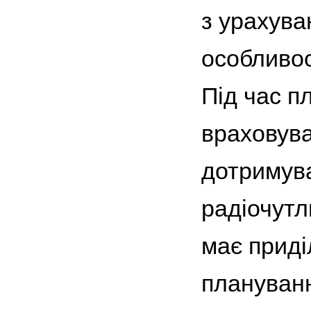
з урахува
особливос
Під час п
враховува
дотримува
радіочутл
має прид
плануванн