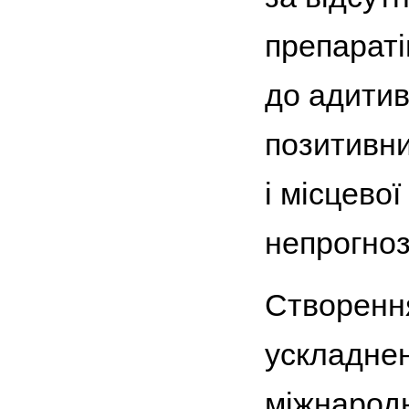
препараті
до адитив
позитивни
і місцево
непрогноз
Створення
ускладнен
міжнародн