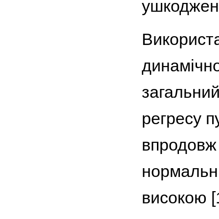
ушкоджень
Використа
динамічно
загальний
регресу п
впродовж 
нормальни
високою [