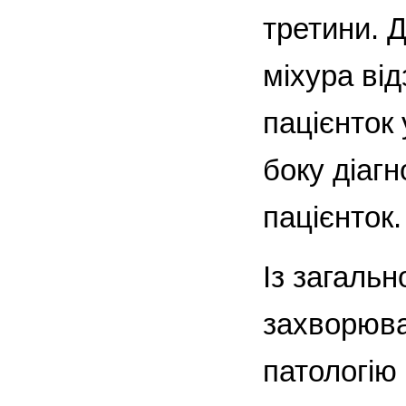
третини. 
міхура від
пацієнток
боку діагн
пацієнток.
Із загальн
захворюва
патологію