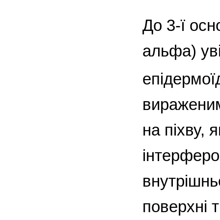
До 3-ї ос
альфа) ув
епідермої
вираженим
на піхву,
інтерферо
внутрішньо
поверхні т