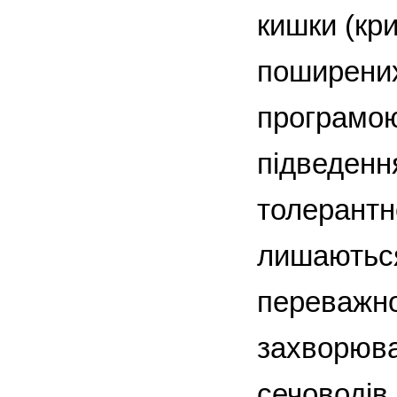
кишки (кр
поширени
програмою
підведенн
толерантно
лишаються
переважно
захворюван
сечоводів