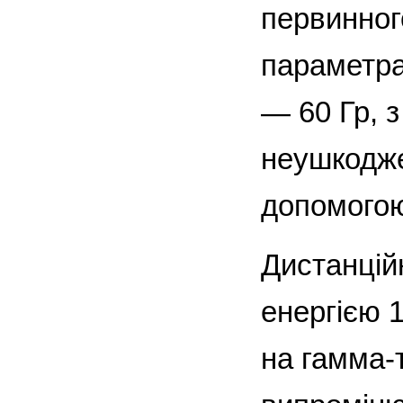
первинног
параметрал
— 60 Гр, 
неушкодже
допомогою
Дистанцій
енергією 
на гамма-