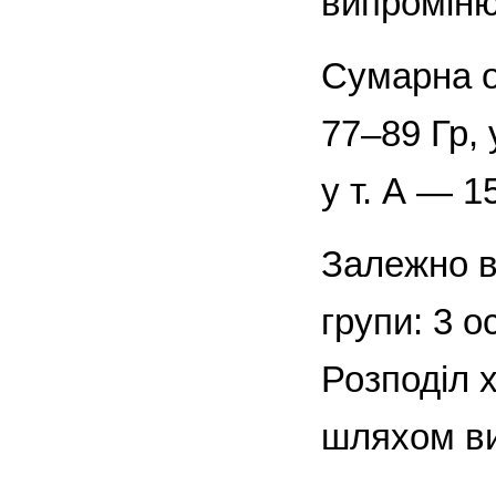
випроміню
Сумарна о
77–89 Гр,
у т. А — 1
Залежно ві
групи: 3 о
Розподіл 
шляхом ви