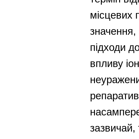
місцевих п
значення, 
підходи до
впливу іо
неуражени
репаратив
насампере
зазвичай,