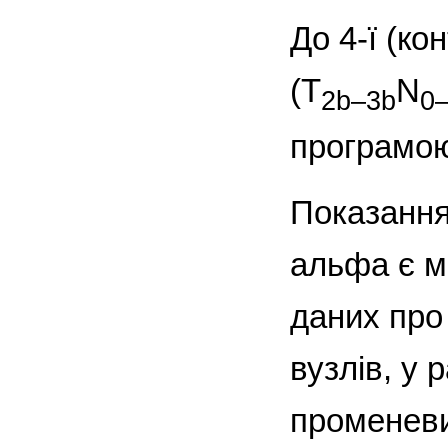
До 4-ї (к
(T
N
2b–3b
0
програмою
Показання
альфа є м
даних про
вузлів, у 
променеви