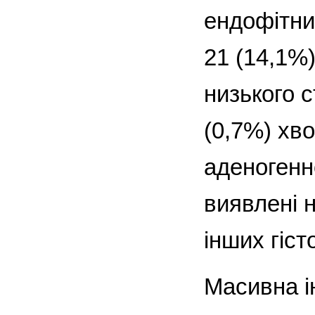
ендофітни
21 (14,1%)
низького с
(0,7%) хв
аденогенн
виявлені 
інших гіст
Масивна і