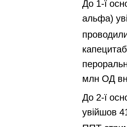
До 1-ї ос
альфа) ув
проводили
капецитаб
пероральн
млн ОД вн
До 2-ї ос
увійшов 4