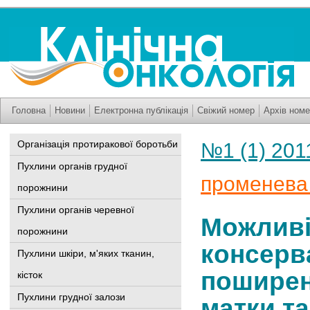
Головна
Новини
Електронна публікація
Свіжий номер
Архів номе
Організація протиракової боротьби
№1 (1) 201
Пухлини органів грудної
променева 
порожнини
Пухлини органів черевної
Можливі
порожнини
консерва
Пухлини шкіри, м'яких тканин,
поширен
кісток
Пухлини грудної залози
матки та