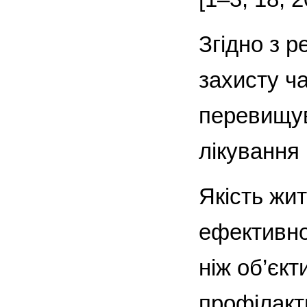
Згідно з р
захисту ч
перевищув
лікування 
Якість жи
ефективно
ніж об’єкт
профілакт