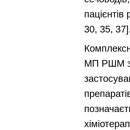
пацієнтів 
30, 35, 37]
Комплексни
МП РШМ з 
застосува
препаратів
позначаєт
хіміотера