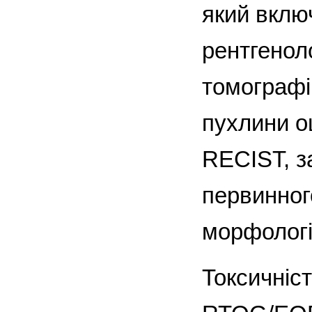
який включ
рентгенол
томографі
пухлини оц
RECIST, з
первинного
морфологі
Токсичніс