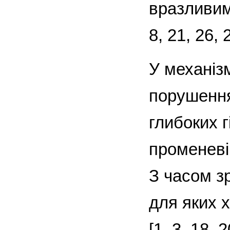
вразливими
8, 21, 26, 
У механіз
порушення
глибоких г
променеві
З часом з
для яких 
[1–3, 18, 2