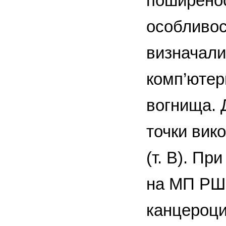
поширенос
особливос
визначали 
комп’ютер
вогнища. 
точки вико
(т. В). П
на МП РШМ
канцероци