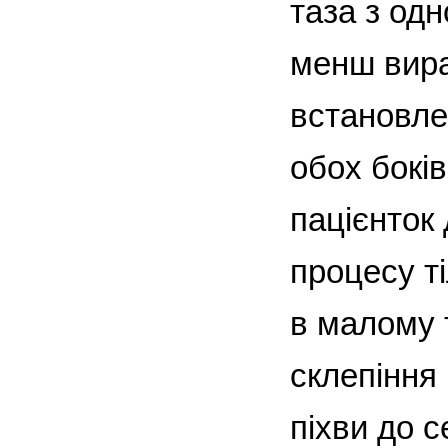
таза з одн
менш вира
встановлен
обох боків
пацієнток
процесу ті
в малому 
склепіння
піхви до с