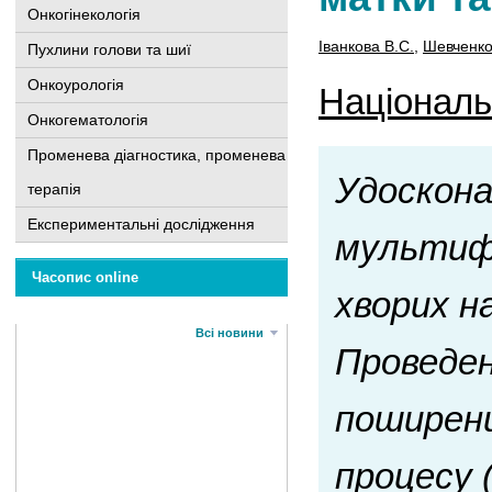
Онкогінекологія
Іванкова В.С.
,
Шевченко
Пухлини голови та шиї
Онкоурологія
Національн
Онкогематологія
Променева діагностика, променева
Удоскона
терапія
Експериментальні дослідження
мультифа
Часопис online
хворих н
Всі новини
Проведен
поширени
процесу 