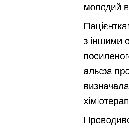
молодий ві
Пацієнтка
з іншими 
посиленог
альфа про
визначала
хіміотерап
Проводивс