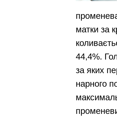
променева
матки за к
коливаєтьс
44,4%. Го
за яких пе
нарного п
максималь
променеви