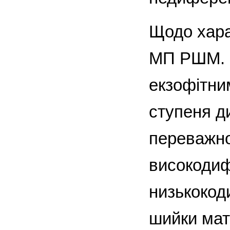
Щодо хара
МП РШМ. Е
екзофітни
ступеня д
переважно
високодиф
низькокод
шийки мат