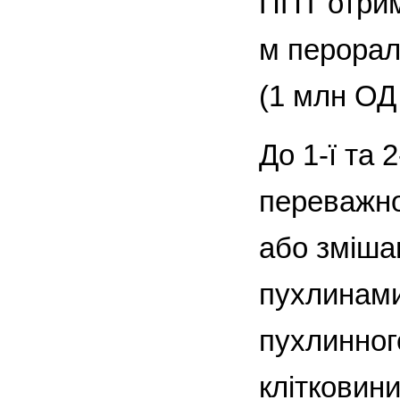
ППТ отрим
м перорал
(1 млн ОД
До 1-ї та
переважно
або зміша
пухлинами
пухлинног
клітковини