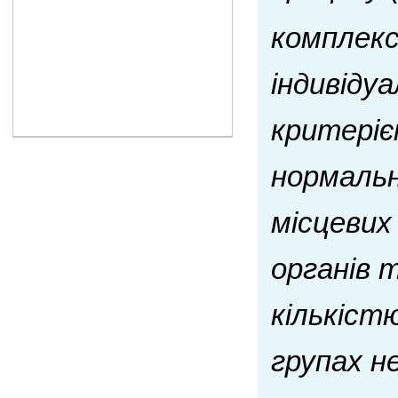
комплекс
індивіду
критеріє
нормальн
місцевих
органів 
кількіст
групах не