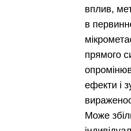
вплив, ме
в первинн
мікрометас
прямого с
опромінюв
ефекти і з
вираженост
Може збіл
індивідуаль