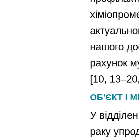
хіміопром
актуально
нашого д
рахунок м
[10, 13–20,
ОБ’ЄКТ І 
У відділен
раку упро