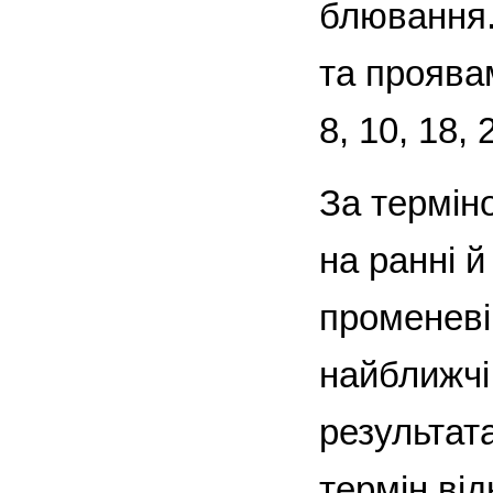
блювання.
та проявам
8, 10, 18, 
За термін
на ранні й
променеві
найближчі 
результат
термін ві