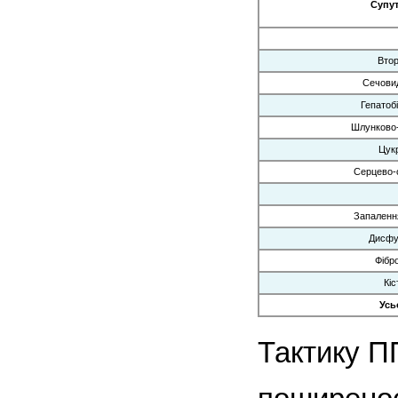
Супут
Втор
Сечовид
Гепатоб
Шлунково-
Цукр
Серцево-
Запалення
Дисфун
Фібр
Кіс
Усь
Тактику П