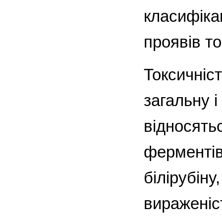
класифікац
проявів то
Токсичніс
загальну і
відносятьс
ферментів 
білірубіну
вираженіс