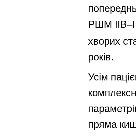
попереднь
РШМ IIB–II
хворих ст
років.
Усім паці
комплексн
параметрів
пряма кишк