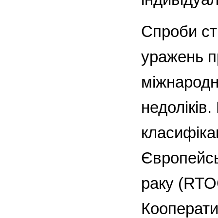
Спроби ст
уражень п
міжнародн
недоліків
класифікац
Європейсь
раку (RTO
Кооператив