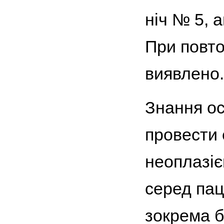
ніч № 5, 
При повто
виявлено.
Знання ос
провести 
неоплазіє
серед пац
зокрема б