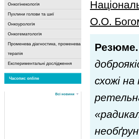
Національ
Онкогінекологія
Пухлини голови та шиї
О.О. Бого
Онкоурологія
Онкогематологія
Променева діагностика, променева
Резюме.
терапія
доброякі
Експериментальні дослідження
схожі на
Часопис online
ретельн
Всі новини
«радикал
необґрун