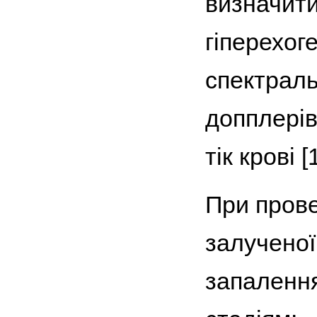
визначити
гіперехог
спектраль
допплерів
тік крові [
При пров
залученої
запалення