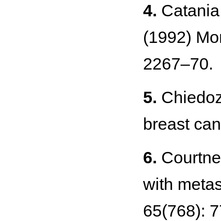
4.
Catania S
(1992) Mon
2267–70.
5.
Chiedozi
breast can
6.
Courtney
with metas
65(768): 