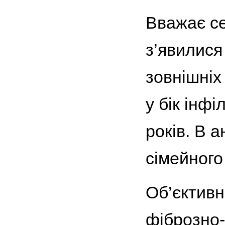
Вважає се
з’явилися
зовнішніх
у бік інф
років. В 
сімейного
Об’єктивн
фіброзно-