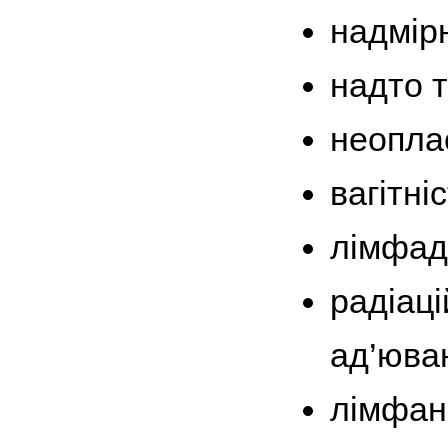
надмір
надто т
неоплас
вагітніс
лімфаде
радіаці
ад’юван
лімфан