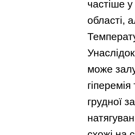
частіше у
області, 
Температу
Унаслідок
може залу
гіперемія 
грудної з
натягуван
схожі на 