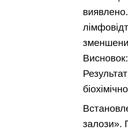
виявлено.
лімфовідт
зменшеним
Висновок:
Результат
біохімічн
Встановле
залози». 