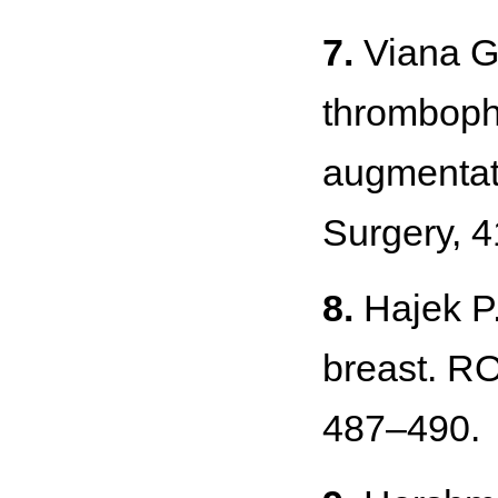
7.
Viana G.
thrombophl
augmentati
Surgery, 
8.
Hajek P.
breast. RO
487–490.