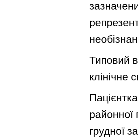
зазначений
репрезент
необізнані
Типовий в
клінічне 
Пацієнтк
районної 
грудної з