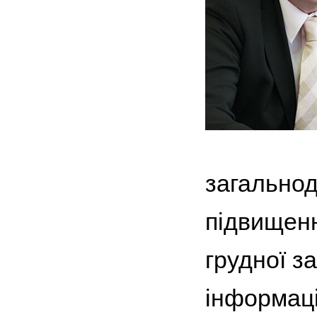
загальнод
підвищенн
грудної з
інформаці