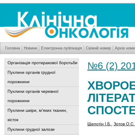
Головна
Новини
Електронна публікація
Свіжий номер
Архів номе
Організація протиракової боротьби
№6 (2) 20
Пухлини органів грудної
ХВОРОБ
порожнини
Пухлини органів черевної
ЛІТЕРА
порожнини
СПОСТ
Пухлини шкіри, м'яких тканин,
кісток
Щепотін І.Б.
,
Зотов О.С.
Пухлини грудної залози