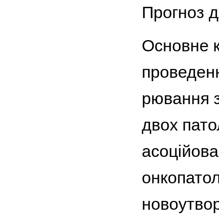
Прогноз д
Основне к
проведенні
рювання з
двох пато
асоційова
онкопатоло
новоутвор