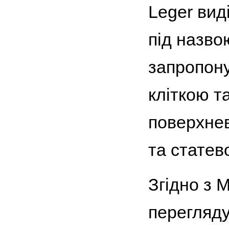
Leger вид
під назво
запропон
кліткою т
поверхнев
та статев
Згідно з 
перегляду