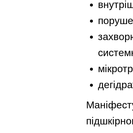
внутрі
порушен
захвор
систем
мікротр
дегідрат
Маніфесту
підшкірно