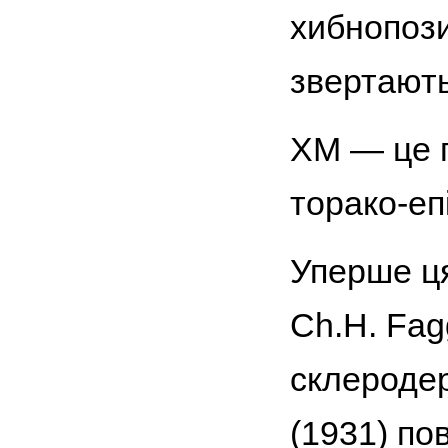
хибнопози
звертають
ХМ — це 
торако-еп
Уперше ця
Ch.H. Fag
склеродерм
(1931) по