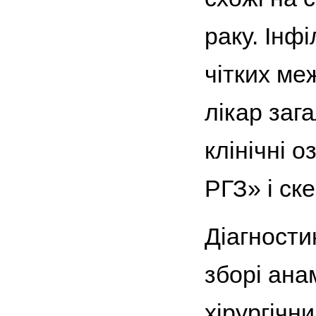
раку. Інф
чітких ме
лікар зага
клінічні 
РГЗ» і ске
Діагности
зборі ана
хірургічн