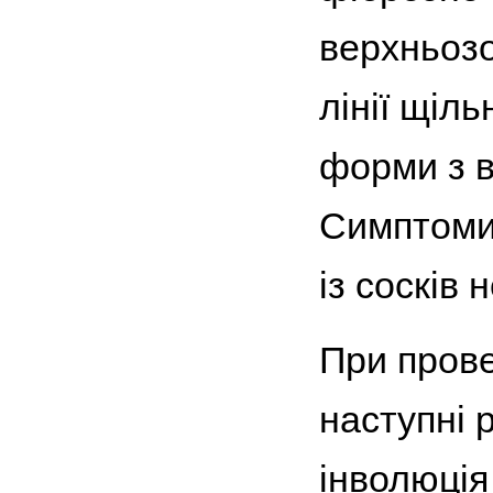
верхньозо
лінії щіл
форми з в
Симптоми 
із сосків 
При прове
наступні 
інволюція