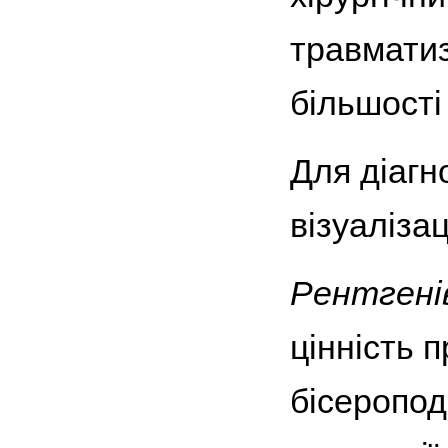
травматиз
більшості 
Для діагн
візуалізаці
Рентгені
цінність 
бісеропод