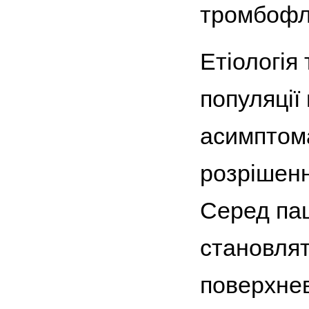
тромбофле
Етіологія
популяції
асимптома
розрішенн
Серед пац
становлят
поверхнев