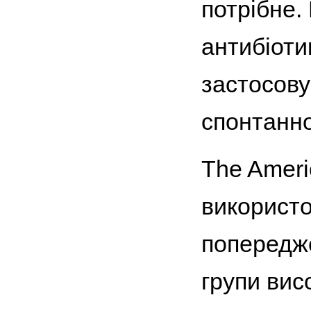
потрібне.
антибіоти
застосову
спонтанно
The Ameri
використо
попередже
групи висо