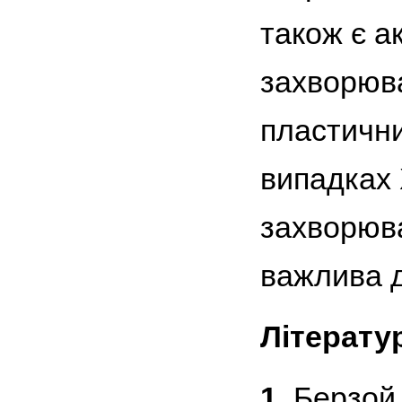
також є а
захворюв
пластични
випадках 
захворюва
важлива д
Літерату
1.
Берзой 