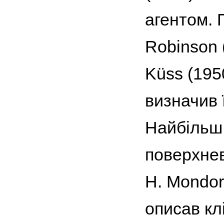
агентом. 
Robinson (
Küss (1950
визначив ї
Найбільш 
поверхнев
H. Mondor
описав кл