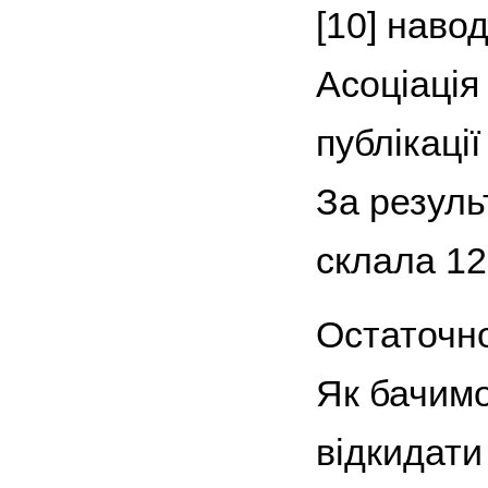
[10] наво
Асоціація
публікаці
За резуль
склала 12
Остаточно 
Як бачимо
відкидати