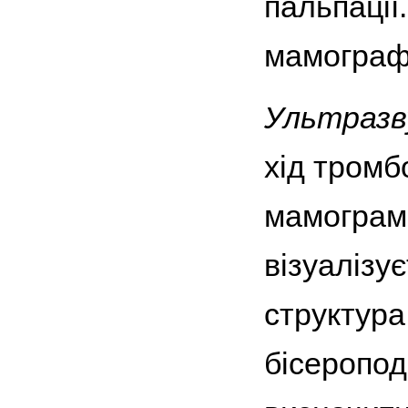
пальпації.
мамографі
Ультразв
хід тромб
мамограмі
візуалізу
структура
бісеропод