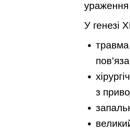
ураження [
У генезі 
травма 
пов’яза
хірургі
з приво
запальн
велики