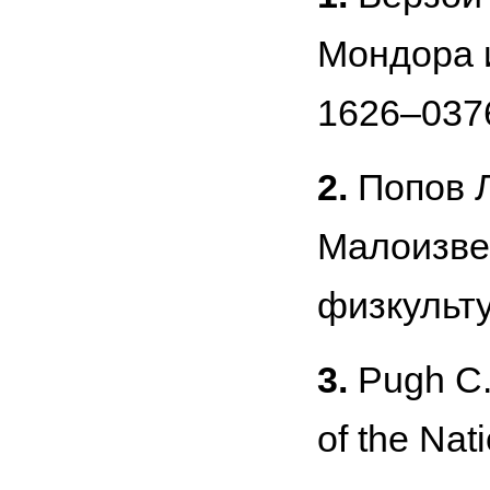
Мондора и
1626–0376,
2.
Попов Л
Малоизве
физкульту
3.
Pugh C.M
of the Nat