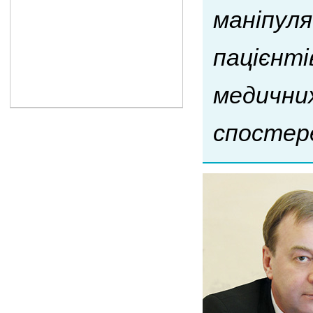
маніпуля
пацієнті
медичних
спостер