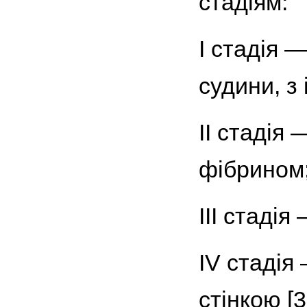
стадіям:
I стадія 
судини, з
II стадія
фібрином
III стадія
IV стадія
стінкою [3,