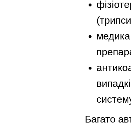
фізіот
(трипс
медика
препар
антикоа
випадк
систему 
Багато ав