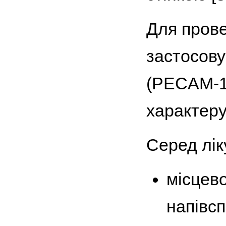
Для прове
застосов
(PECAM-1)
характеру 
Серед лік
місцев
напівс